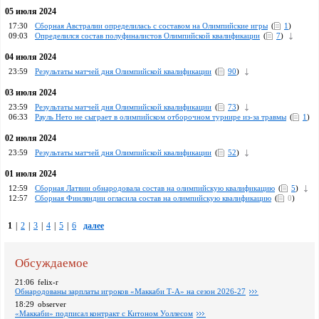
05 июля 2024
17:30
Сборная Австралии определилась с составом на Олимпийские игры
(
1
)
09:03
Определился состав полуфиналистов Олимпийской квалификации
(
7
)
04 июля 2024
23:59
Результаты матчей дня Олимпийской квалификации
(
90
)
03 июля 2024
23:59
Результаты матчей дня Олимпийской квалификации
(
73
)
06:33
Рауль Нето не сыграет в олимпийском отборочном турнире из-за травмы
(
1
)
02 июля 2024
23:59
Результаты матчей дня Олимпийской квалификации
(
52
)
01 июля 2024
12:59
Сборная Латвии обнародовала состав на олимпийскую квалификацию
(
5
)
12:57
Сборная Финляндии огласила состав на олимпийскую квалификацию
(
0
)
1
|
2
|
3
|
4
|
5
|
6
далее
Обсуждаемое
21:06
felix-r
Обнародованы зарплаты игроков «Маккаби Т-А» на сезон 2026-27
18:29
observer
«Маккаби» подписал контракт с Китоном Уоллесом