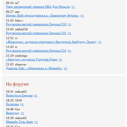
09:24
as7
Умер пятикратный чемпион НБА Дон Нельсон
06:27
star
Маркос Найт присоединился к «Локомотиву-Кубань»
21:43
felix-r
Pезультаты матчей чемпионата Европы U16
23:43
rabbit256
Pезультаты матчей чемпионата Европы U16
12:52
rc
«Жальгирис» подписал центрового Каодиричи Акобунду-Эхиогу
12:43
rc
Pезультаты матчей чемпионата Европы U16
21:24
undyings
«Автодор» подписал Уэнделла Грина
21:03
observer
Даниэль Тайс - официально в «Маккаби»
На форуме
19:31
rishon63
Новости из Европы
18:20
1010
Политика
16:48
Got
Виноград
19:39
rishon63
Маккаби Тель-Авив
16:23
Got