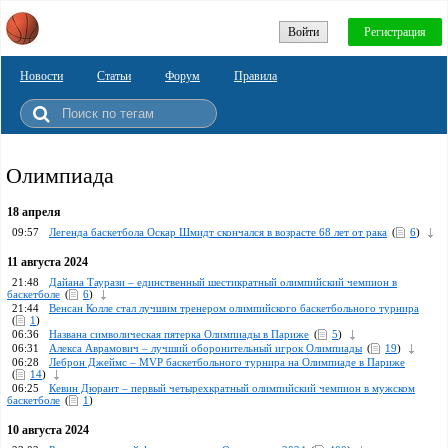
Войти
Регистрация
Новости
Статьи
Форум
Правила
Олимпиада
18 апреля
09:57
Легенда баскетбола Оскар Шмидт скончался в возрасте 68 лет от рака
(
6
)
11 августа 2024
21:48
Дайана Таурази – единственный шестикратный олимпийский чемпион в
баскетболе
(
6
)
21:44
Венсан Колле стал лучшим тренером олимпийского баскетбольного турнира
(
1
)
06:36
Названа символическая пятерка Олимпиады в Париже
(
5
)
06:31
Алекса Аврамович – лучший оборонительный игрок Олимпиады
(
19
)
06:28
Леброн Джеймс – MVP баскетбольного турнира на Олимпиаде в Париже
(
14
)
06:25
Кевин Дюрант – первый четырехкратный олимпийский чемпион в мужском
баскетболе
(
1
)
10 августа 2024