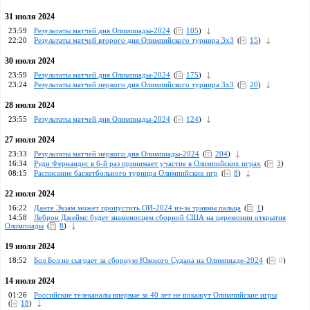
31 июля 2024
23:59
Результаты матчей дня Олимпиады-2024
(
105
)
22:20
Результаты матчей второго дня Олимпийского турнира 3х3
(
15
)
30 июля 2024
23:59
Результаты матчей дня Олимпиады-2024
(
175
)
23:24
Результаты матчей первого дня Олимпийского турнира 3х3
(
20
)
28 июля 2024
23:55
Результаты матчей дня Олимпиады-2024
(
124
)
27 июля 2024
23:33
Результаты матчей первого дня Олимпиады-2024
(
204
)
16:34
Руди Фернандес в 6-й раз принимает участие в Олимпийских играх
(
3
)
08:15
Расписание баскетбольного турнира Олимпийских игр
(
8
)
22 июля 2024
16:22
Данте Экзам может пропустить ОИ-2024 из-за травмы пальца
(
1
)
14:58
Леброн Джеймс будет знаменосцем сборной США на церемонии открытия
Олимпиады
(
8
)
19 июля 2024
18:52
Бол Бол не сыграет за сборную Южного Судана на Олимпиаде-2024
(
0
)
14 июля 2024
01:26
Российские телеканалы впервые за 40 лет не покажут Олимпийские игры
(
18
)