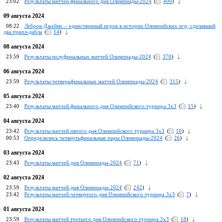
23:02
Результаты матчей финального дня Олимпиады-2024
(
400
)
09 августа 2024
08:22
Леброн Джеймс – единственный игрок в истории Олимпийских игр, сделавший
два трипл-дабла
(
14
)
08 августа 2024
23:59
Результаты полуфинальных матчей Олимпиады-2024
(
370
)
06 августа 2024
23:59
Результаты четверьфинальных матчей Олимпиады-2024
(
315
)
05 августа 2024
23:40
Результаты матчей финального дня Олимпийского турнира 3х3
(
15
)
04 августа 2024
23:42
Результаты матчей пятого дня Олимпийского турнира 3х3
(
10
)
00:53
Определились четвертьфинальные пары Олимпиады-2024
(
26
)
03 августа 2024
23:43
Результаты матчей дня Олимпиады-2024
(
71
)
02 августа 2024
23:59
Результаты матчей дня Олимпиады-2024
(
242
)
23:42
Результаты матчей четвертого дня Олимпийского турнира 3х3
(
7
)
01 августа 2024
23:59
Результаты матчей третьего дня Олимпийского турнира 3х3
(
18
)