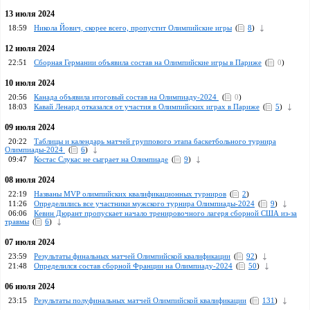
13 июля 2024
18:59
Никола Йович, скорее всего, пропустит Олимпийские игры
(
8
)
12 июля 2024
22:51
Сборная Германии объявила состав на Олимпийские игры в Париже
(
0
)
10 июля 2024
20:56
Канада объявила итоговый состав на Олимпиаду-2024
(
0
)
18:03
Кавай Ленард отказался от участия в Олимпийских играх в Париже
(
5
)
09 июля 2024
20:22
Таблицы и календарь матчей группового этапа баскетбольного турнира
Олимпиады-2024
(
6
)
09:47
Костас Слукас не сыграет на Олимпиаде
(
9
)
08 июля 2024
22:19
Названы MVP олимпийских квалификационных турниров
(
2
)
11:26
Определились все участники мужского турнира Олимпиады-2024
(
9
)
06:06
Кевин Дюрант пропускает начало тренировочного лагеря сборной США из-за
травмы
(
6
)
07 июля 2024
23:59
Результаты финальных матчей Олимпийской квалификации
(
92
)
21:48
Определился состав сборной Франции на Олимпиаду-2024
(
50
)
06 июля 2024
23:15
Результаты полуфинальных матчей Олимпийской квалификации
(
131
)