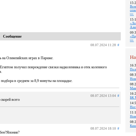
15:
Все
сез
15:
«Ло
Але
09:
Сообщение
«Па
08.07.2024 11:28
#
На
ть на Олимпийских играх в Париже.
16:
с Египтом получил повреждение связки надколенника и отек коленного
Пол
я.
08:
Нов
0 подбора в среднем за 8,9 минуты на площадке.
08:
Мак
16:
08.07.2024 13:04
#
БК 
 скорей всего
14:
Ног
11:
Нов
08:
Кин
08.07.2024 18:10
#
обен?Япония?