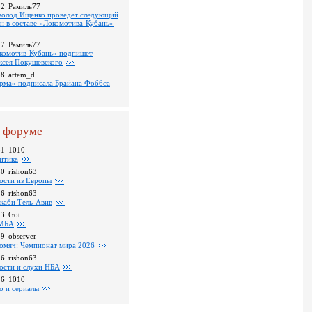
22
Рамиль77
волод Ищенко проведет следующий
он в составе «Локомотива-Кубань»
17
Рамиль77
комотив-Кубань» подпишет
ксея Покушевского
38
artem_d
рма» подписала Брайана Фоббса
 форуме
31
1010
итика
30
rishon63
ости из Европы
26
rishon63
каби Тель-Авив
23
Got
МБА
59
observer
омяч: Чемпионат мира 2026
16
rishon63
ости и слухи НБА
26
1010
о и сериалы