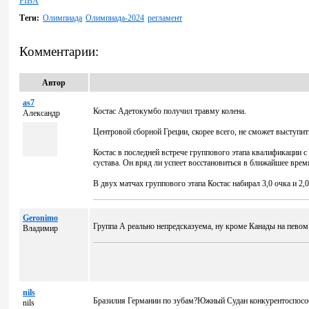
FIBA
Теги:
Олимпиада
Олимпиада-2024
регламент
Комментарии:
Автор
as7
Костас Адетокумбо получил травму колена.
Александр
Центровой сборной Греции, скорее всего, не сможет выступи
Костас в последней встрече группового этапа квалификации 
сустава. Он вряд ли успеет восстановиться в ближайшее врем
В двух матчах группового этапа Костас набирал 3,0 очка и 2,
Geronimo
Группа А реально непредсказуема, ну кроме Канады на певом
Владимир
nils
Бразилия Германии по зубам?Южный Судан конкурентоспос
nils