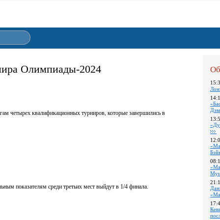
рнира Олимпиады-2024
Об
15:
Лон
14:
«Ба
Дэм
огам четырех квалификационных турниров, которые завершились в
13:
«Ду
12:
«Ма
Бэй
08:
«Ма
Му
21:
ьным показателям среди третьих мест выйдут в 1/4 финала.
Дан
«Ма
17:
Кев
пос