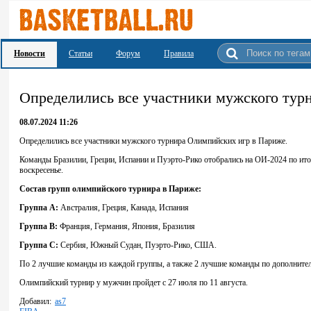
Новости
Статьи
Форум
Правила
Определились все участники мужского ту
08.07.2024 11:26
Определились все участники мужского турнира Олимпийских игр в Париже.
Команды Бразилии, Греции, Испании и Пуэрто-Рико отобрались на ОИ-2024 по ит
воскресенье.
Состав групп олимпийского турнира в Париже:
Группа A:
Австралия, Греция, Канада, Испания
Группа B:
Франция, Германия, Япония, Бразилия
Группа C:
Сербия, Южный Судан, Пуэрто‑Рико, США.
По 2 лучшие команды из каждой группы, а также 2 лучшие команды по дополнител
Олимпийский турнир у мужчин пройдет с 27 июля по 11 августа.
Добавил:
as7