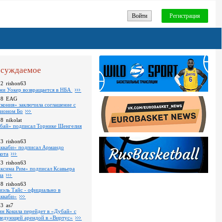
Войти
Регистрация
суждаемое
32
rishon63
ни Уокер возвращается в НБА
18
EAG
скония» заключила соглашение с
ионом Бо
58
nikolat
бай» подписал Торнике Шенгелия
03
rishon63
ккаби» подписал Армандо
кота
13
rishon63
ксима Рим» подписал Ксавьера
на
18
rishon63
иэль Тайс - официально в
ккаби»
43
as7
ин Кокила перейдет в «Дубай» с
ледующей арендой в «Виртус»