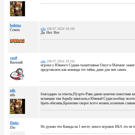
boletus
nils
(08.07.2024 18:10)
Семен
Да. Нет. Нет
vasil
nils
(08.07.2024 18:10)
Василий
игроки у Южного Судана талантливые Омут и Матьянг зажигали
представлять как команда это тайна, даже для них самих
nils
благодарю за ответы,Пуэрто-Рико давно конечно известная к
nils
испанцам там борьбу навязали,а Южный Судан вообще экзот
брать обязаны,Бразилию скорее всего можно,хозяевам слива
Diobc
Не думаю что Канада на 1 месте, много игроков НБА это не п
Dio