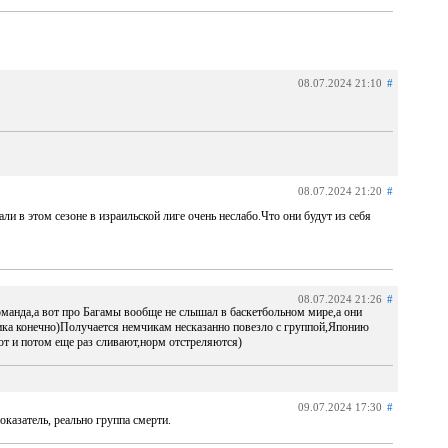
08.07.2024 21:10
#
08.07.2024 21:20
#
 в этом сезоне в израильской лиге очень неслабо.Что они будут из себя
08.07.2024 21:26
#
оманда,а вот про Багамы вообще не слышал в баскетбольном мире,а они
ика конечно)Получается немчикам несказанно повезло с группой,Японию
ют и потом еще раз сливают,норм отстреляются)
09.07.2024 17:30
#
оказатель, реально группа смерти.