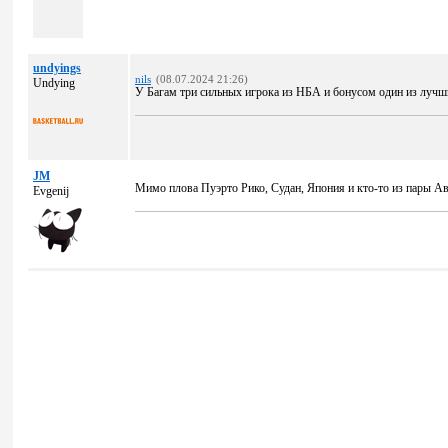
undyings
nils
(08.07.2024 21:26)
Undying
У Багам три сильных игрока из НБА и бонусом один из луч
JM
Мимо плова Пуэрто Рико, Судан, Япония и кто-то из пары А
Evgenij