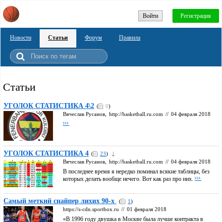
Войти
Регистрация
Новости
Статьи
Форум
Правила
Статьи
УГОЛОК СТАТИСТИКА 4\2
(
0
)
Вячеслав Русанов,
http://basketball.ru.com
//
04 февраля 2018
УГОЛОК СТАТИСТИКА 4
(
23
)
Вячеслав Русанов,
http://basketball.ru.com
//
04 февраля 2018
В последнее время я нередко поминал всякие таблицы, без
которых делать вообще нечего. Вот как раз про них.
Самый меткий снайпер лихих 90-х
(
1
)
https://s-cdn.sportbox.ru
//
01 февраля 2018
«В 1996 году двушка в Москве была лучше контракта в