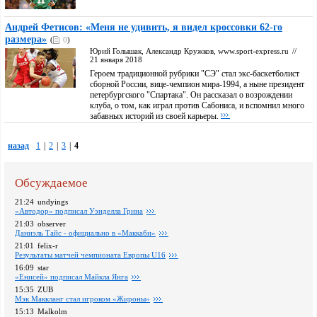
Андрей Фетисов: «Меня не удивить, я видел кроссовки 62-го
размера»
(
0
)
Юрий Голышак, Александр Кружков, www.sport-express.ru
//
21 января 2018
Героем традиционной рубрики "СЭ" стал экс-баскетболист
сборной России, вице-чемпион мира-1994, а ныне президент
петербургского "Спартака". Он рассказал о возрождении
клуба, о том, как играл против Сабониса, и вспомнил много
забавных историй из своей карьеры.
назад
1
|
2
|
3
|
4
Обсуждаемое
21:24
undyings
«Автодор» подписал Уэнделла Грина
21:03
observer
Даниэль Тайс - официально в «Маккаби»
21:01
felix-r
Pезультаты матчей чемпионата Европы U16
16:09
star
«Енисей» подписал Майкла Янга
15:35
ZUB
Мэк Маккланг стал игроком «Жироны»
15:13
Malkolm