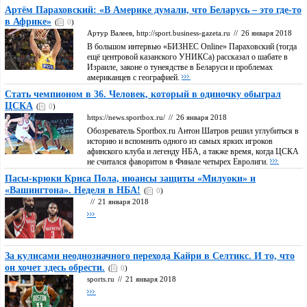
Артём Параховский: «В Америке думали, что Беларусь – это где-то
в Африке»
(
0
)
Артур Валеев, http://sport.business-gazeta.ru
//
26 января 2018
В большом интервью «БИЗНЕС Online» Параховский (тогда
ещё центровой казанского УНИКСа) рассказал о шабате в
Израиле, законе о тунеядстве в Беларуси и проблемах
американцев с географией.
Стать чемпионом в 36. Человек, который в одиночку обыграл
ЦСКА
(
0
)
https://news.sportbox.ru/
//
26 января 2018
Обозреватель Sportbox.ru Антон Шатров решил углубиться в
историю и вспомнить одного из самых ярких игроков
афинского клуба и легенду НБА, а также время, когда ЦСКА
не считался фаворитом в Финале четырех Евролиги.
Пасы-крюки Криса Пола, нюансы защиты «Милуоки» и
«Вашингтона». Неделя в НБА!
(
0
)
//
21 января 2018
За кулисами неоднозначного перехода Кайри в Селтикс. И то, что
он хочет здесь обрести.
(
0
)
sports.ru
//
21 января 2018