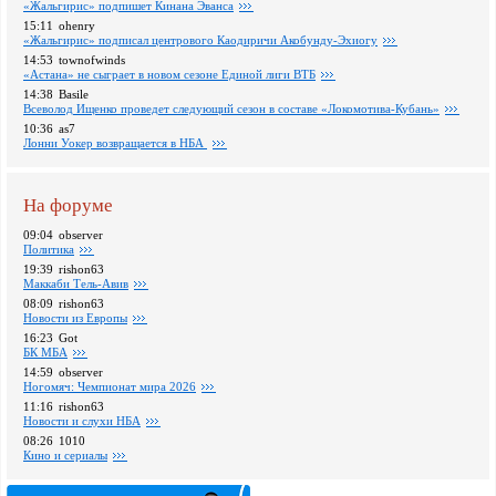
«Жальгирис» подпишет Кинана Эванса
15:11
ohenry
«Жальгирис» подписал центрового Каодиричи Акобунду-Эхиогу
14:53
townofwinds
«Астана» не сыграет в новом сезоне Единой лиги ВТБ
14:38
Basile
Всеволод Ищенко проведет следующий сезон в составе «Локомотива-Кубань»
10:36
as7
Лонни Уокер возвращается в НБА
На форуме
09:04
observer
Политика
19:39
rishon63
Маккаби Тель-Авив
08:09
rishon63
Новости из Европы
16:23
Got
БК МБА
14:59
observer
Ногомяч: Чемпионат мира 2026
11:16
rishon63
Новости и слухи НБА
08:26
1010
Кино и сериалы