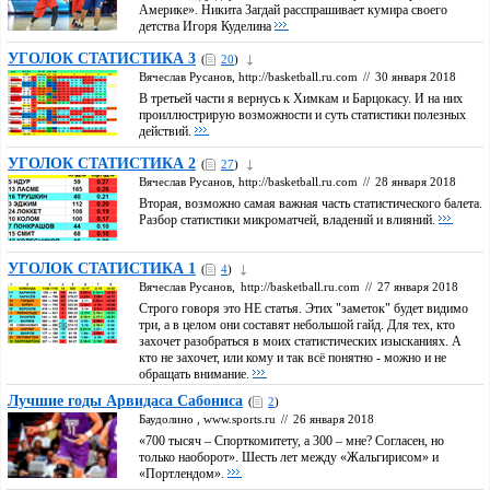
Америке». Никита Загдай расспрашивает кумира своего
детства Игоря Куделина
УГОЛОК СТАТИСТИКА 3
(
20
)
Вячеслав Русанов, http://basketball.ru.com
//
30 января 2018
В третьей части я вернусь к Химкам и Барцокасу. И на них
проиллюстрирую возможности и суть статистики полезных
действий.
УГОЛОК СТАТИСТИКА 2
(
27
)
Вячеслав Русанов, http://basketball.ru.com
//
28 января 2018
Вторая, возможно самая важная часть статистического балета.
Разбор статистики микроматчей, владений и влияний.
УГОЛОК СТАТИСТИКА 1
(
4
)
Вячеслав Русанов,
http://basketball.ru.com
//
27 января 2018
Строго говоря это НЕ статья. Этих "заметок" будет видимо
три, а в целом они составят небольшой гайд. Для тех, кто
захочет разобраться в моих статистических изысканиях. А
кто не захочет, или кому и так всё понятно - можно и не
обращать внимание.
Лучшие годы Арвидаса Сабониса
(
2
)
Баудолино , www.sports.ru
//
26 января 2018
«700 тысяч – Спорткомитету, а 300 – мне? Согласен, но
только наоборот». Шесть лет между «Жальгирисом» и
«Портлендом».