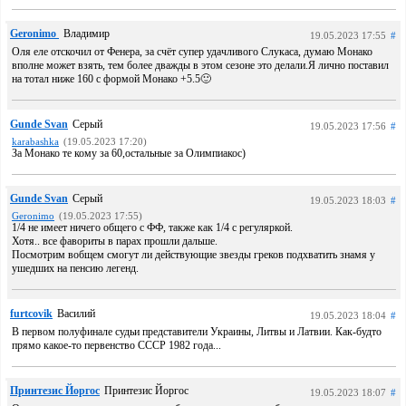
Geronimo
Владимир
19.05.2023 17:55
#
Оля еле отскочил от Фенера, за счёт супер удачливого Слукаса, думаю Монако
вполне может взять, тем более дважды в этом сезоне это делали.Я лично поставил
на тотал ниже 160 с формой Монако +5.5🙂
Gunde Svan
Серый
19.05.2023 17:56
#
karabashka
(19.05.2023 17:20)
За Монако те кому за 60,остальные за Олимпиакос)
Gunde Svan
Серый
19.05.2023 18:03
#
Geronimo
(19.05.2023 17:55)
1/4 не имеет ничего общего с ФФ, также как 1/4 с регуляркой.
Хотя.. все фавориты в парах прошли дальше.
Посмотрим вобщем смогут ли действующие звезды греков подхватить знамя у
ушедших на пенсию легенд.
furtcovik
Василий
19.05.2023 18:04
#
В первом полуфинале судьи представители Украины, Литвы и Латвии. Как-будто
прямо какое-то первенство СССР 1982 года...
Принтезис Йоргос
Принтезис Йоргос
19.05.2023 18:07
#