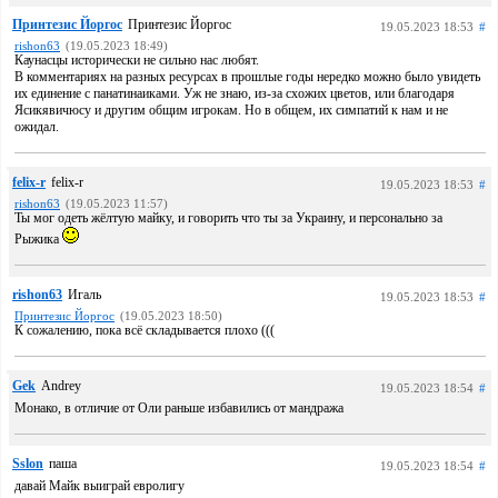
Принтезис Йоргос
Принтезис Йоргос
19.05.2023 18:53
#
rishon63
(19.05.2023 18:49)
Каунасцы исторически не сильно нас любят.
В комментариях на разных ресурсах в прошлые годы нередко можно было увидеть
их единение с панатинаиками. Уж не знаю, из-за схожих цветов, или благодаря
Ясикявичюсу и другим общим игрокам. Но в общем, их симпатий к нам и не
ожидал.
felix-r
felix-r
19.05.2023 18:53
#
rishon63
(19.05.2023 11:57)
Ты мог одеть жёлтую майку, и говорить что ты за Украину, и персонально за
Рыжика
rishon63
Игаль
19.05.2023 18:53
#
Принтезис Йоргос
(19.05.2023 18:50)
К сожалению, пока всё складывается плохо (((
Gek
Andrey
19.05.2023 18:54
#
Монако, в отличие от Оли раньше избавились от мандража
Sslon
паша
19.05.2023 18:54
#
давай Майк выиграй евролигу