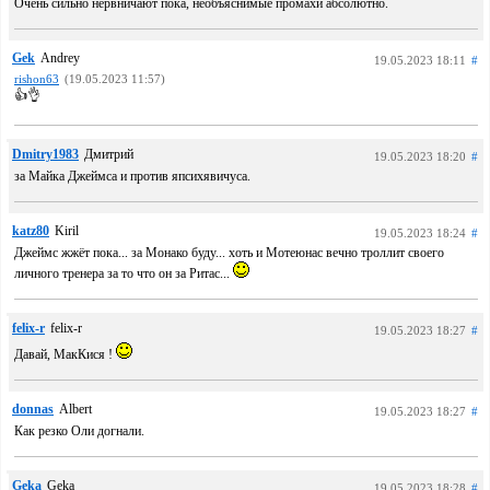
Очень сильно нервничают пока, необъяснимые промахи абсолютно.
Gek
Andrey
19.05.2023 18:11
#
rishon63
(19.05.2023 11:57)
👍👌
Dmitry1983
Дмитрий
19.05.2023 18:20
#
за Майка Джеймса и против япсихявичуса.
katz80
Kiril
19.05.2023 18:24
#
Джеймс жжёт пока... за Монако буду... хоть и Мотеюнас вечно троллит своего
личного тренера за то что он за Ритас...
felix-r
felix-r
19.05.2023 18:27
#
Давай, МакКися !
donnas
Albert
19.05.2023 18:27
#
Как резко Оли догнали.
Geka
Geka
19.05.2023 18:28
#