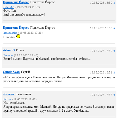
Принтезис Йоргос
Принтезис Йоргос
19.05.2023 18:50
#
rishon63
(19.05.2023 11:57)
Фото Топ.
Ещё раз спасибо за поддержку!
Принтезис Йоргос
Принтезис Йоргос
19.05.2023 18:50
#
karabashka
(19.05.2023 17:20)
Спасибо!
rishon63
Игаль
19.05.2023 18:50
#
Eugene
(19.05.2023 17:48)
Если б вышли Партизан и Маккаби свободных мест бы не было...
Gunde Svan
Серый
19.05.2023 18:51
#
-12 в полуфинале для Оли почти ничья. Негры Монако сейчас праздновать начнут в
раздевалке, они то историю наврядли знают
observer
the observer
19.05.2023 18:52
#
felix-r
(19.05.2023 18:47)
Не, не забываю.
Я проверял на сколько мог. Маккаби Лойду не предлагал контракт. Была идея взять
пуляку с хорошей трехой и двух сильных 1-2 вместо Уилбекина.