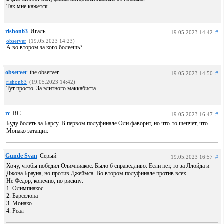
Так мне кажется.
rishon63
Игаль
19.05.2023 14:42
#
observer
(19.05.2023 14:23)
А во втором за кого болеешь?
observer
the observer
19.05.2023 14:50
#
rishon63
(19.05.2023 14:42)
Тут просто. За элитного маккабиста.
rc
RC
19.05.2023 16:47
#
Буду болеть за Барсу. В первом полуфинале Оли фаворит, но что-то шепчет, что
Монако затащит.
Gunde Svan
Серый
19.05.2023 16:57
#
Хочу, чтобы победил Олимпиакос. Было б справедливо. Если нет, то за Ллойда и
Джона Брауна, но против Джеймса. Во втором полуфинале против всех.
Не Фёдор, конечно, но рискну:
1. Олимпиакос
2. Барселона
3. Монако
4. Реал