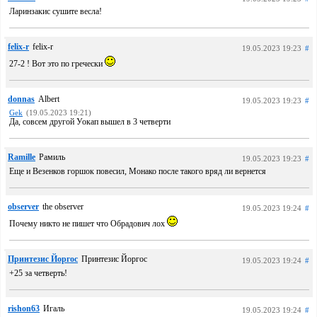
Ларинзакис сушите весла!
felix-r
felix-r
19.05.2023 19:23
#
27-2 ! Вот это по гречески
donnas
Albert
19.05.2023 19:23
#
Gek
(19.05.2023 19:21)
Да, совсем другой Уокап вышел в 3 четверти
Ramille
Рамиль
19.05.2023 19:23
#
Еще и Везенков горшок повесил, Монако после такого вряд ли вернется
observer
the observer
19.05.2023 19:24
#
Почему никто не пишет что Обрадович лох
Принтезис Йоргос
Принтезис Йоргос
19.05.2023 19:24
#
+25 за четверть!
rishon63
Игаль
19.05.2023 19:24
#