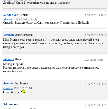
Джеймса? Он за 2 четверти ничего не выдал на гора)))
Gunde Svan
Серый
19.05.2023 19:49
#
Alexman
(19.05.2023 19:45)
Спасибо. Всех кто болел за Оли, поздравляю! Принтезиса, с Победой!!
Alexman
АлекСольноки
19.05.2023 19:50
#
Мда, Монако оказался не готов в Ф-4, все-таки здесь опыт таких матчей очень
важен, а у монегасков такой опыт есть только у Джеймса, да и то - это было сто лет
назад и всего раз.
rishon63
Игаль
19.05.2023 19:50
#
Молодцы греки!
Рад что наказали монегасков за купленное судейство и отвратное отношение к
нашим болелам...
observer
the observer
19.05.2023 19:50
#
observer
(19.05.2023 18:55)
Ответ был нет
Gek
Andrey
19.05.2023 19:50
#