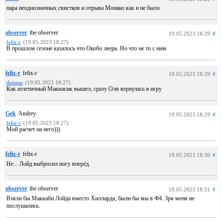
пара неоднозначных свистков и отрыва Монако как и не было
observer
the observer
19.05.2023 18:29
#
felix-r
(19.05.2023 18:27)
В прошлом сезоне казалось что Окобо зверь. Но что не то с ним
felix-r
felix-r
19.05.2023 18:29
#
donnas
(19.05.2023 18:27)
Как атлетичный Маккисик вышел, сразу Оля вернулась в игру
Gek
Andrey
19.05.2023 18:29
#
felix-r
(19.05.2023 18:27)
Мой расчет на него)))
felix-r
felix-r
19.05.2023 18:30
#
Не... Лойд выбросил ногу вперёд.
observer
the observer
19.05.2023 18:31
#
Взяли бы Маккаби Лойда вместо Хилларда, были бы мы в Ф4. Зря меня не
послушались.