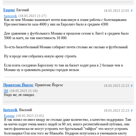
Eugene
Евгений
18.05.2023 22:05
#
furtcovik
(18.05.2023 21:27)
Как по мне Монако выжимает почти максимум в плане работы с болельщиками.
При вместимости зала 4600 у них на Евролиге было в среднем 4300.
Для сравнения у футбольного Монако в прошлом сезоне в Лиге1 в среднем было
5900 за матч, но там вместимость 18 000.
То-есть баскетбольный Монако собирает почти столько же сколько и футбольный.
Ну и вроде они собрались новую арену строить.
Если взять соседнюю Барселону то там на баскет ходит раза в 2 больше чем в
Монако ну и сравнивать размеры городов нельзя.
Принтезис Йоргос
Принтезис Йоргос
18.05.2023 22:23
#
JM
(18.05.2023 21:10)
Надо же, не ожидал.
furtcovik
Василий
18.05.2023 22:23
#
Eugene
(18.05.2023 22:05)
Я так понял он имел ввиду не столько даже количество, а качество поддержки. Там
на матчи ходит очень много людей за 60 лет, много респектабельной публики, они
чисто физически не могут устроить тот брутальный "тайфун" что могут устроить
болельщики Оли или того же Маккаби. Недаром испугались и уменьшили квоту