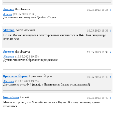
observer
the observer
19.05.2023 19:38
#
donnas
(19.05.2023 19:36)
Да, лишают нас концовки Джеймс-Слукас
Alexman
АлекСольноки
19.05.2023 19:38
#
Не так Монако планировал дебютировать и запомниться в Ф-4. Этот антирекорд
явно на века.
observer
the observer
19.05.2023 19:39
#
Alexman
(19.05.2023 19:35)
Думаю что начал Обрадович в раздевалке.
Принтезис Йоргос
Принтезис Йоргос
19.05.2023 19:40
#
Alexman
(19.05.2023 19:35)
Да только из этих Ф-4 (пока), у Папаниколау баланс отрицательный(
Gunde Svan
Серый
19.05.2023 19:40
#
Может и хорошо, что Маккаби не попал в Каунас. К этому экзамену нужно
готовиться.