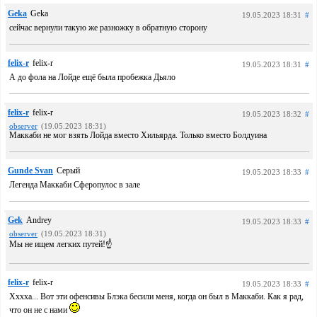
Geka
Geka
19.05.2023 18:31
#
сейчас вернули такую же разножку в обратную сторону
felix-r
felix-r
19.05.2023 18:31
#
А до фола на Лойде ещё была пробежка Дьяло
felix-r
felix-r
19.05.2023 18:32
#
observer
(19.05.2023 18:31)
Маккаби не мог взять Лойда вместо Хильярда. Только вместо Болдуина
Gunde Svan
Серый
19.05.2023 18:33
#
Легенда Маккаби Сферопулос в зале
Gek
Andrey
19.05.2023 18:33
#
observer
(19.05.2023 18:31)
Мы не ищем легких путей!☝️
felix-r
felix-r
19.05.2023 18:33
#
Хххха... Вот эти офенсивы Блэка бесили меня, когда он был в Маккаби. Как я рад,
что он не с нами