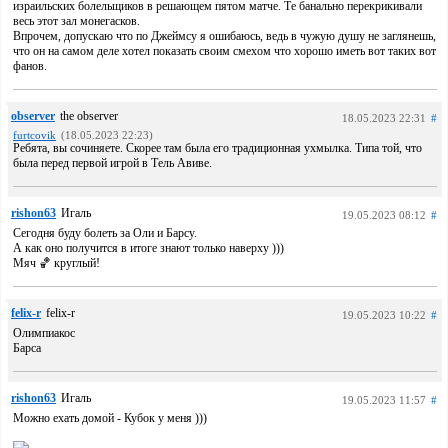
израильских болельщиков в решающем пятом матче. Те банально перекрикивали
весь этот зал монегасков.
Впрочем, допускаю что по Джеймсу я ошибаюсь, ведь в чужую душу не заглянешь,
что он на самом деле хотел показать своим смехом что хорошо иметь вот таких вот
фанов.
observer
the observer
18.05.2023 22:31
#
furtcovik
(18.05.2023 22:23)
Ребята, вы сочиняете. Скорее там была его традиционная ухмылка. Типа той, что
была перед первой игрой в Тель Авиве.
rishon63
Игаль
19.05.2023 08:12
#
Сегодня буду болеть за Оли и Барсу.
А как оно получится в итоге знают только наверху )))
Мяч 🏀 круглый!
felix-r
felix-r
19.05.2023 10:22
#
Олимпиакос
Барса
rishon63
Игаль
19.05.2023 11:57
#
Можно ехать домой - Кубок у меня )))