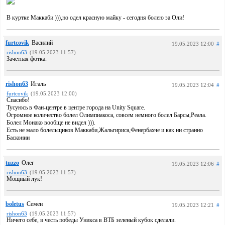
В куртке Маккаби ))),но одел красную майку - сегодня болею за Оли!
furtcovik
Василий
19.05.2023 12:00
#
rishon63
(19.05.2023 11:57)
Зачетная фотка.
rishon63
Игаль
19.05.2023 12:04
#
furtcovik
(19.05.2023 12:00)
Спасибо!
Тусуюсь в Фан-центре в центре города на Unity Square.
Огромное количество болел Олимпиакоса, совсем немного болел Барсы,Реала.
Болел Монако вообще не видел ))).
Есть не мало болельщиков Маккаби,Жальгириса,Фенербахче и как ни странно
Басконии
tuzzo
Олег
19.05.2023 12:06
#
rishon63
(19.05.2023 11:57)
Мощный лук!
boletus
Семен
19.05.2023 12:21
#
rishon63
(19.05.2023 11:57)
Ничего себе, в честь победы Уникса в ВТБ зеленый кубок сделали.