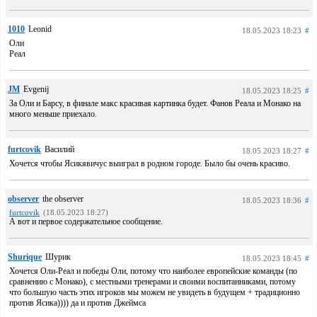
1010
Leonid
18.05.2023 18:23
#
Оли
Реал
JM
Evgenij
18.05.2023 18:25
#
За Оли и Барсу, в финале макс красивая картинка будет. Фанов Реала и Монако на
много меньше приехало.
furtcovik
Василий
18.05.2023 18:27
#
Хочется чтобы Ясикявичус выиграл в родном городе. Было бы очень красиво.
observer
the observer
18.05.2023 18:36
#
furtcovik
(18.05.2023 18:27)
А вот и первое содержательное сообщение.
Shurique
Шурик
18.05.2023 18:45
#
Хочется Оли-Реал и победы Оли, потому что наиболее европейские команды (по
сравнению с Монако), с местными тренерами и своими воспитанниками, потому
что большую часть этих игроков мы можем не увидеть в будущем + традиционно
против Ясика)))) да и против Джеймса