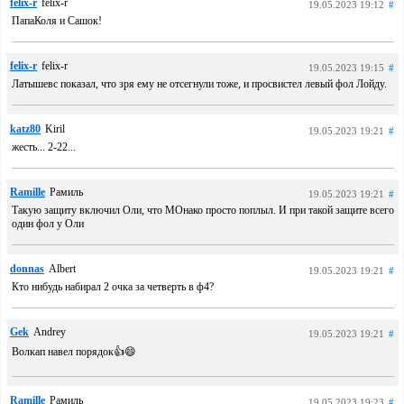
felix-r
felix-r
19.05.2023 19:12
#
ПапаКоля и Сашок!
felix-r
felix-r
19.05.2023 19:15
#
Латышевс показал, что зря ему не отсегнули тоже, и просвистел левый фол Лойду.
katz80
Kiril
19.05.2023 19:21
#
жесть... 2-22...
Ramille
Рамиль
19.05.2023 19:21
#
Такую защиту включил Оли, что МОнако просто поплыл. И при такой защите всего
один фол у Оли
donnas
Albert
19.05.2023 19:21
#
Кто нибудь набирал 2 очка за четверть в ф4?
Gek
Andrey
19.05.2023 19:21
#
Волкап навел порядок👍😄
Ramille
Рамиль
19.05.2023 19:23
#