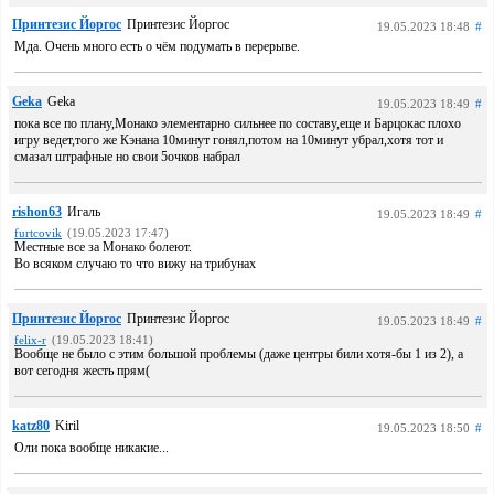
Принтезис Йоргос
Принтезис Йоргос
19.05.2023 18:48
#
Мда. Очень много есть о чём подумать в перерыве.
Geka
Geka
19.05.2023 18:49
#
пока все по плану,Монако элементарно сильнее по составу,еще и Барцокас плохо
игру ведет,того же Кэнана 10минут гонял,потом на 10минут убрал,хотя тот и
смазал штрафные но свои 5очков набрал
rishon63
Игаль
19.05.2023 18:49
#
furtcovik
(19.05.2023 17:47)
Местные все за Монако болеют.
Во всяком случаю то что вижу на трибунах
Принтезис Йоргос
Принтезис Йоргос
19.05.2023 18:49
#
felix-r
(19.05.2023 18:41)
Вообще не было с этим большой проблемы (даже центры били хотя-бы 1 из 2), а
вот сегодня жесть прям(
katz80
Kiril
19.05.2023 18:50
#
Оли пока вообще никакие...