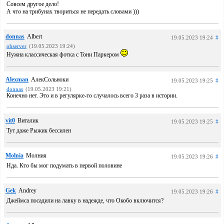
Совсем другое дело!
А что на трибунах твориться не передать словами )))
donnas
Albert
19.05.2023 19:24
#
observer
(19.05.2023 19:24)
Нужна классическая фотка с Тони Паркером
Alexman
АлекСольноки
19.05.2023 19:25
#
donnas
(19.05.2023 19:21)
Конечно нет. Это и в регулярке-то случалось всего 3 раза в истории.
vit0
Виталик
19.05.2023 19:25
#
Тут даже Рыжик бессилен
Molnia
Молния
19.05.2023 19:26
#
Нда. Кто бы мог подумать в первой половине
Gek
Andrey
19.05.2023 19:26
#
Джеймса посадили на лавку в надежде, что Окобо включится?