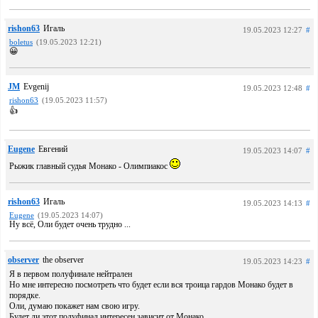
rishon63
Игаль
19.05.2023 12:27
#
boletus
(19.05.2023 12:21)
😀
JM
Evgenij
19.05.2023 12:48
#
rishon63
(19.05.2023 11:57)
👍
Eugene
Евгений
19.05.2023 14:07
#
Рыжик главный судья Монако - Олимпиакос
rishon63
Игаль
19.05.2023 14:13
#
Eugene
(19.05.2023 14:07)
Ну всё, Оли будет очень трудно ...
observer
the observer
19.05.2023 14:23
#
Я в первом полуфинале нейтрален
Но мне интересно посмотреть что будет если вся троица гардов Монако будет в
порядке.
Оли, думаю покажет нам свою игру.
Будет ли этот полуфинал интересен зависит от Монако.