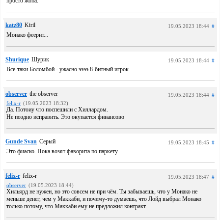
просто жопа.
katz80
Kiril
19.05.2023 18:44
#
Монако феерит...
Shurique
Шурик
19.05.2023 18:44
#
Все-таки Боломбой - ужасно ээээ 8-битный игрок
observer
the observer
19.05.2023 18:44
#
felix-r
(19.05.2023 18:32)
Да. Потоиу что поспешили с Хиллардом.
Не поздно исправить. Это окупается финансово
Gunde Svan
Серый
19.05.2023 18:45
#
Это фиаско. Пока возят фаворита по паркету
felix-r
felix-r
19.05.2023 18:47
#
observer
(19.05.2023 18:44)
Хильярд не нужен, но это совсем не при чём. Ты забываешь, что у Монако не
меньше денег, чем у Маккаби, и почему-то думаешь, что Лойд выбрал Монако
только потому, что Маккаби ему не предложил контракт.