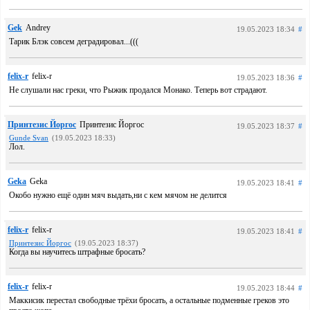
Gek
Andrey
19.05.2023 18:34
#
Тарик Блэк совсем деградировал...(((
felix-r
felix-r
19.05.2023 18:36
#
Не слушали нас греки, что Рыжик продался Монако. Теперь вот страдают.
Принтезис Йоргос
Принтезис Йоргос
19.05.2023 18:37
#
Gunde Svan
(19.05.2023 18:33)
Лол.
Geka
Geka
19.05.2023 18:41
#
Окобо нужно ещё один мяч выдать,ни с кем мячом не делится
felix-r
felix-r
19.05.2023 18:41
#
Принтезис Йоргос
(19.05.2023 18:37)
Когда вы научитесь штрафные бросать?
felix-r
felix-r
19.05.2023 18:44
#
Маккисик перестал свободные трёхи бросать, а остальные подменные греков это