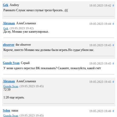
Gek
Andrey
19.05.2023 19:42
#
Рановато Слукас начал глупые трехи бросать...(((
Alexman
АлекСольноки
19.05.2023 19:44
#
Gek
(19.05.2023 19:42)
Да ну, Монако уже капитулировал.
observer
the observer
19.05.2023 19:45
#
Короче, вместо Монако мы должны были играть.Но судьи убили нас.
Gunde Svan
Серый
19.05.2023 19:45
#
У меня одного перестал ВК показывать? Скажите, пожалуйста, какой счёт
Alexman
АлекСольноки
19.05.2023 19:45
#
Gunde Svan
(19.05.2023 19:45)
72:59
1:20 еще играть.
Sslon
паша
19.05.2023 19:46
#
Gunde Svan
(19.05.2023 19:45)