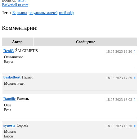
Добавил:
felix-r
Basketball.ru.com
Теги:
Евролига
результаты матчей
плей-офф
Комментарии:
Автор
Сообщение
Den83
ŹALGIRIETIS
18.05.2023 16:20
#
Олимпиакос
Барса
basketbest
Палыч
18.05.2023 17:59
#
Монако-Реал
Ramille
Рамиль
18.05.2023 18:03
#
Оли
Реал
syuostr
Сергей
18.05.2023 18:20
#
Монако
Барса