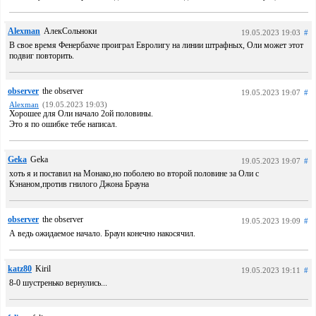
Alexman
АлекСольноки
19.05.2023 19:03
#
В свое время Фенербахче проиграл Евролигу на линии штрафных, Оли может этот
подвиг повторить.
observer
the observer
19.05.2023 19:07
#
Alexman
(19.05.2023 19:03)
Хорошее для Оли начало 2ой половины.
Это я по ошибке тебе написал.
Geka
Geka
19.05.2023 19:07
#
хоть я и поставил на Монако,но поболею во второй половине за Оли с
Кэнаном,против гнилого Джона Брауна
observer
the observer
19.05.2023 19:09
#
А ведь ожидаемое начало. Браун конечно накосячил.
katz80
Kiril
19.05.2023 19:11
#
8-0 шустренько вернулись...