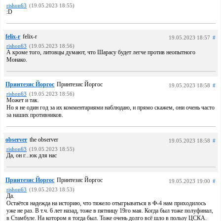
rishon63
(19.05.2023 18:55)
:D
felix-r
felix-r
19.05.2023 18:57
#
rishon63
(19.05.2023 18:56)
А кроме того, литовцы думают, что Шарасу будет легче против неопытного
Монако.
Принтезис Йоргос
Принтезис Йоргос
19.05.2023 18:58
#
rishon63
(19.05.2023 18:56)
Может и так.
Но я не один год за их комментариями наблюдаю, и прямо скажем, они очень часто
за наших противников.
observer
the observer
19.05.2023 18:58
#
rishon63
(19.05.2023 18:55)
Да, он г...юк для нас
Принтезис Йоргос
Принтезис Йоргос
19.05.2023 19:00
#
rishon63
(19.05.2023 18:53)
Да.
Остаётся надежда на историю, что тяжело отыгрываться в Ф-4 нам приходилось
уже не раз. В т.ч. 6 лет назад, тоже в пятницу 19го мая. Когда был тоже полуфинал,
в Стамбуле. На котором я тогда был. Тоже очень долго всё шло в пользу ЦСКА.