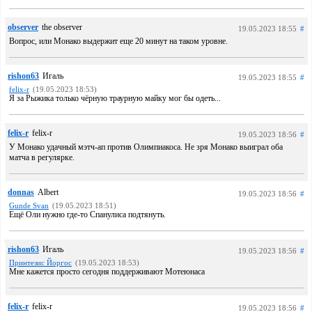
observer
the observer
19.05.2023 18:55
#
Вопрос, или Монако выдержит еще 20 минут на таком уровне.
rishon63
Игаль
19.05.2023 18:55
#
felix-r
(19.05.2023 18:53)
Я за Рыжика только чёрную траурную майку мог бы одеть...
felix-r
felix-r
19.05.2023 18:56
#
У Монако удачный мэтч-ап против Олимпиакоса. Не зря Монако выиграл оба
матча в регулярке.
donnas
Albert
19.05.2023 18:56
#
Gunde Svan
(19.05.2023 18:51)
Ещё Оли нужно где-то Спанулиса подтянуть.
rishon63
Игаль
19.05.2023 18:56
#
Принтезис Йоргос
(19.05.2023 18:53)
Мне кажется просто сегодня поддерживают Мотеюнаса
felix-r
felix-r
19.05.2023 18:56
#