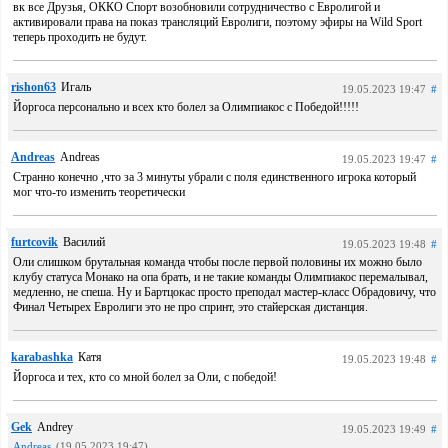
вк все Друзья, ОККО Спорт возобновили сотрудничество с Евролигой и
активировали права на показ трансляций Евролиги, поэтому эфиры на Wild Sport
теперь проходить не будут.
rishon63
Игаль
19.05.2023 19:47
#
Йоргоса персонально и всех кто болел за Олимпиакос с Победой!!!!!
Andreas
Andreas
19.05.2023 19:47
#
Странно конечно ,что за 3 минуты убрали с поля единственного игрока который
мог что-то изменить теоретически
furtcovik
Василий
19.05.2023 19:48
#
Оли слишком брутальная команда чтобы после первой половины их можно было
клубу статуса Монако на опа брать, и не такие команды Олимпиакос перемалывал,
медленно, не спеша. Ну и Бартцокас просто преподал мастер-класс Обрадовичу, что
Финал Четырех Евролиги это не про спринт, это стайерская дистанция.
karabashka
Катя
19.05.2023 19:48
#
Йоргоса и тех, кто со мной болел за Оли, с победой!
Gek
Andrey
19.05.2023 19:49
#
Andreas
(19.05.2023 19:47)