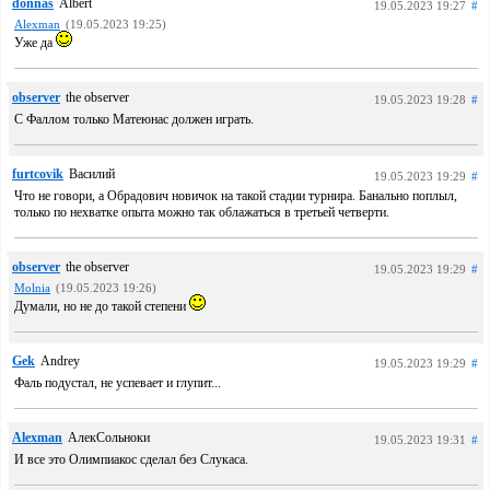
donnas
Albert
19.05.2023 19:27
#
Alexman
(19.05.2023 19:25)
Уже да
observer
the observer
19.05.2023 19:28
#
С Фаллом только Матеюнас должен играть.
furtcovik
Василий
19.05.2023 19:29
#
Что не говори, а Обрадович новичок на такой стадии турнира. Банально поплыл,
только по нехватке опыта можно так облажаться в третьей четверти.
observer
the observer
19.05.2023 19:29
#
Molnia
(19.05.2023 19:26)
Думали, но не до такой степени
Gek
Andrey
19.05.2023 19:29
#
Фаль подустал, не успевает и глупит...
Alexman
АлекСольноки
19.05.2023 19:31
#
И все это Олимпиакос сделал без Слукаса.