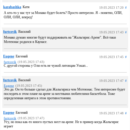
karabashka
Катя
19.05.2023 17:20
#
А кто-то у нас тут за Монако будет болеть? Просто интересно. Я - понятно, ОЛИ,
ОЛИ, ОЛИ, вперед!
furtcovik
Василий
19.05.2023 17:43
#
Монако думаю многие будут поддерживать на "Жальгирис-Арене". Всё-таки
Мотеюнас родился в Каунасе.
Eugene
Евгений
19.05.2023 17:45
#
furtcovik
(19.05.2023 17:43)
С другой стороны у Оли есть не чужой литовцам Уокап...
furtcovik
Василий
19.05.2023 17:47
#
Eugene
(19.05.2023 17:45)
Это да. Он то больше сделал для Жальгириса чем Мотеюнас. Тем интереснее будет
последить в этом плане на арене за местными любителями баскетбола. Тоже
определенная интрига в этом противостоянии.
Eugene
Евгений
19.05.2023 17:48
#
furtcovik
(19.05.2023 17:47)
Угу, но пока как-то много пустых мест на арене. Не в пример когда Жальгирис
играет