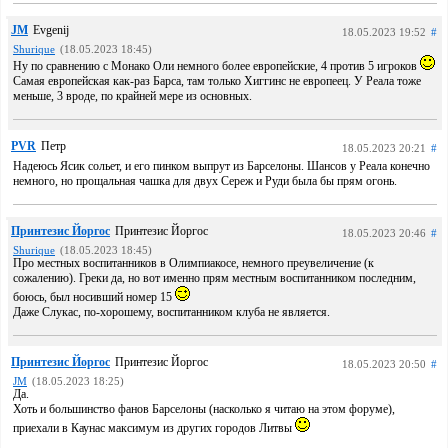
JM
Evgenij
18.05.2023 19:52
#
Shurique
(18.05.2023 18:45)
Ну по сравнению с Монако Оли немного более европейские, 4 против 5 игроков
Самая европейская как-раз Барса, там только Хиггинс не европеец. У Реала тоже
меньше, 3 вроде, по крайней мере из основных.
PVR
Петр
18.05.2023 20:21
#
Надеюсь Ясик сольет, и его пинком выпрут из Барселоны. Шансов у Реала конечно
немного, но прощальная чашка для двух Сереж и Руди была бы прям огонь.
Принтезис Йоргос
Принтезис Йоргос
18.05.2023 20:46
#
Shurique
(18.05.2023 18:45)
Про местных воспитанников в Олимпиакосе, немного преувеличение (к
сожалению). Греки да, но вот именно прям местным воспитанником последним,
боюсь, был носивший номер 15
Даже Слукас, по-хорошему, воспитанником клуба не является.
Принтезис Йоргос
Принтезис Йоргос
18.05.2023 20:50
#
JM
(18.05.2023 18:25)
Да.
Хоть и большинство фанов Барселоны (насколько я читаю на этом форуме),
приехали в Каунас максимум из других городов Литвы