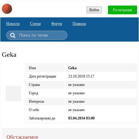
Войти
Регистрация
Новости
Статьи
Форум
Правила
Geka
Имя
Geka
Дата регистрации
23.10.2018 15:17
Страна
не указано
Город
не указано
Интересы
не указано
О себе
не указано
Заблокирован до
05.04.2034 03:00
Обсуждаемое