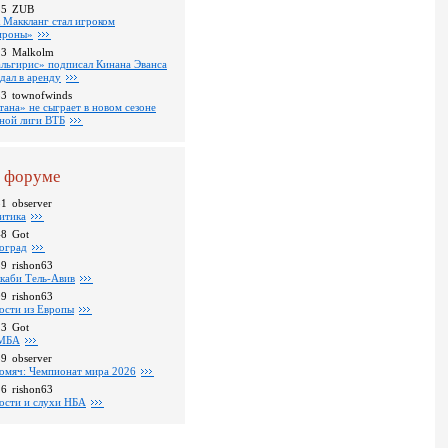
35
ZUB
 Маккланг стал игроком
роны»
13
Malkolm
льгирис» подписал Кинана Эванса
тдал в аренду
53
townofwinds
тана» не сыграет в новом сезоне
ной лиги ВТБ
 форуме
31
observer
итика
48
Got
оград
39
rishon63
каби Тель-Авив
09
rishon63
ости из Европы
23
Got
МБА
59
observer
омяч: Чемпионат мира 2026
16
rishon63
ости и слухи НБА