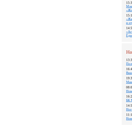
15:
Мэк
«Жи
15:
«Жа
и о
14:
«Ас
Еди
На
13:
Пол
16:
Вин
19:
Мак
08:
Нов
16:
БК 
14:
Ног
11:
Нов