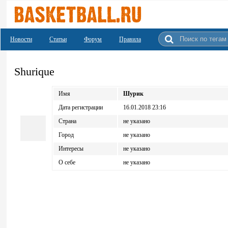
Новости
Статьи
Форум
Правила
Shurique
Имя
Шурик
Дата регистрации
16.01.2018 23:16
Страна
не указано
Город
не указано
Интересы
не указано
О себе
не указано