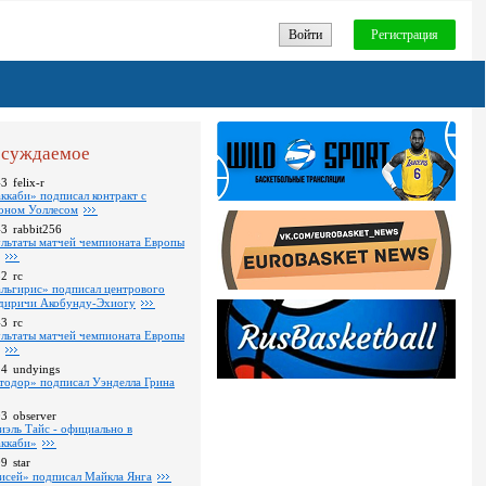
Войти
Регистрация
суждаемое
43
felix-r
ккаби» подписал контракт с
оном Уоллесом
43
rabbit256
ультаты матчей чемпионата Европы
52
rc
льгирис» подписал центрового
диричи Акобунду-Эхиогу
43
rc
ультаты матчей чемпионата Европы
24
undyings
тодор» подписал Уэнделла Грина
03
observer
иэль Тайс - официально в
ккаби»
09
star
исей» подписал Майкла Янга