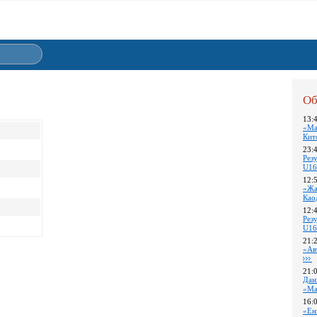
Об
13:
«Ма
Кит
23:
Pез
U16
12:
«Жа
Као
12:
Pез
U16
21:
«Ав
21:
Дан
«Ма
16:
«Ен