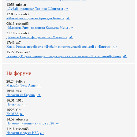
13:58
nikolat
«Дубай» подписал Торнике Шенгелия
12:03
rishon63
«Маккаби» подписал Армандо Бэйкота
08:13
rishon63
«Максима Рим» подписал Ксавьера Муна
21:18
rishon63
Даниэль Тайс - официально в «Маккаби»
17:43
as7
Кевин Кокила перейдет в «Дубай» с последующей арендой в «Виртус»
15:22
Рамиль77
Всеволод Ищенко проведет следующий сезон в составе «Локомотива-Кубань»
На форуме
20:24
felix-r
Маккаби Тель-Авив
19:41
vasil
Новости из Европы
16:31
1010
Политика
16:23
Got
БК МБА
14:59
observer
Ногомяч: Чемпионат мира 2026
11:16
rishon63
Новости и слухи НБА