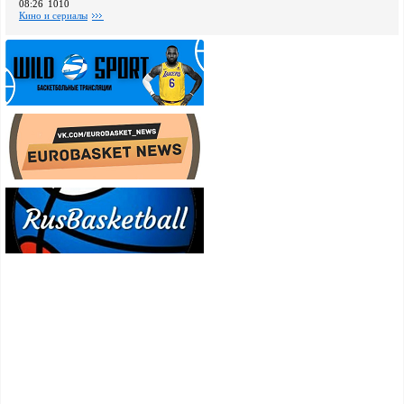
08:26
1010
Кино и сериалы