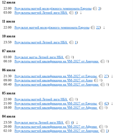
12 июля
22:00
Pезультаты матчей молодёжного чемпионата Европы
(
3
)
03:00
Результаты матчей Летней лиги НБА
(
4
)
11 июля
22:00
Результат матчей молодёжного чемпионата Европы
(
22
)
10 июля
23:59
Результаты матчей Летней лиги НБА
(
1
)
07 июля
03:00
Результат матча Летней лиги НБА
(
0
)
00:10
Результаты матчей квалификации на ЧМ-2027 от Америки
(
0
)
06 июля
21:30
Результаты матчей квалификации на ЧМ-2027 от Европы
(
27
)
09:00
Результаты матчей квалификации на ЧМ-2027 от Азии
(
0
)
00:40
Результаты матчей квалификации на ЧМ-2027 от Америки
(
0
)
05 июля
22:00
Результаты матчей Летней лиги НБА
(
0
)
21:00
Результаты матчей квалификации на ЧМ-2027 от Европы
(
42
)
18:00
Результаты матчей квалификации на ЧМ-2027 от Африки
(
0
)
04 июля
23:59
Результат матча Летней лиги НБА
(
4
)
20:00
Результаты матчей квалификации на ЧМ-2027 от Африки
(
0
)
02:10
Результаты матчей квалификации на ЧМ-2027 от Америки
(
1
)