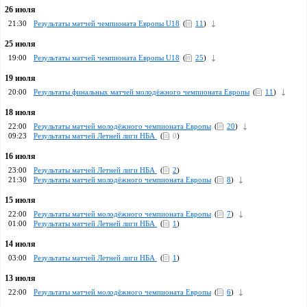
26 июля
21:30
Pезультаты матчей чемпионата Европы U18
(
11
)
25 июля
19:00
Результаты матчей чемпионата Европы U18
(
25
)
19 июля
20:00
Pезультаты финальных матчей молодёжного чемпионата Европы
(
11
)
18 июля
22:00
Pезультаты матчей молодёжного чемпионата Европы
(
20
)
09:23
Результаты матчей Летней лиги НБА
(
0
)
16 июля
23:00
Результаты матчей Летней лиги НБА
(
2
)
21:30
Pезультаты матчей молодёжного чемпионата Европы
(
8
)
15 июля
22:00
Pезультаты матчей молодёжного чемпионата Европы
(
7
)
01:00
Результаты матчей Летней лиги НБА
(
1
)
14 июля
03:00
Результаты матчей Летней лиги НБА
(
1
)
13 июля
22:00
Pезультаты матчей молодёжного чемпионата Европы
(
6
)