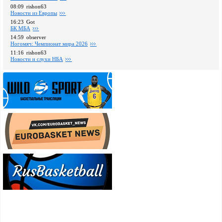
08:09
rishon63
Новости из Европы
16:23
Got
БК МБА
14:59
observer
Ногомяч: Чемпионат мира 2026
11:16
rishon63
Новости и слухи НБА