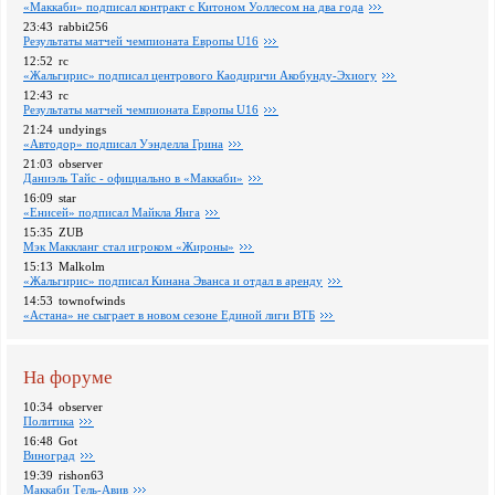
«Маккаби» подписал контракт с Китоном Уоллесом на два года
23:43
rabbit256
Pезультаты матчей чемпионата Европы U16
12:52
rc
«Жальгирис» подписал центрового Каодиричи Акобунду-Эхиогу
12:43
rc
Pезультаты матчей чемпионата Европы U16
21:24
undyings
«Автодор» подписал Уэнделла Грина
21:03
observer
Даниэль Тайс - официально в «Маккаби»
16:09
star
«Енисей» подписал Майкла Янга
15:35
ZUB
Мэк Маккланг стал игроком «Жироны»
15:13
Malkolm
«Жальгирис» подписал Кинана Эванса и отдал в аренду
14:53
townofwinds
«Астана» не сыграет в новом сезоне Единой лиги ВТБ
На форуме
10:34
observer
Политика
16:48
Got
Виноград
19:39
rishon63
Маккаби Тель-Авив