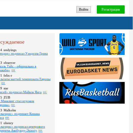
Войти
Регистрация
суждаемое
24
undyings
тодор» подписал Уэнделла Грина
03
observer
иэль Тайс - официально в
ккаби»
01
felix-r
ультаты матчей чемпионата Европы
09
star
исей» подписал Майкла Янга
35
ZUB
 Маккланг стал игроком
роны»
13
Malkolm
льгирис» подпишет Кинана
нса
11
ohenry
льгирис» подписал центрового
диричи Акобунду-Эхиогу