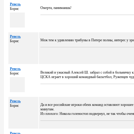
Ревель
Омерта, панимаишь!
Борис
Ревель
Меж тем к удивлению трибуны в Питере полны, интерес у зри
Борис
Ревель
Великий и ужасный Алексей Ш. забрал с собой в больничку к
Борис
ЦСКА играет в хороший командный баскетбол, Руженцев чудо 
Ревель
Да и все российские игроки обеих команд оставляют хорошее
Борис
минутам.
Из плохого: Никола голеностоп подвернул, не так чтобы очень
Ревель