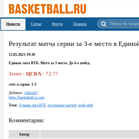
Новости
Статьи
Форум
Правила
Результат матча серии за 3-е место в Едино
12.05.2023 19:30
Единая лига ВТБ. Матч за 3 место. До 4-х побед.
Зенит -
ЦСКА
- 72:77
счёт в серии: 1-3
Добавил:
rishon63
https://basketball.ru.com
Теги:
Единая лига ВТБ
результаты матчей
плей-офф
Комментарии:
Автор