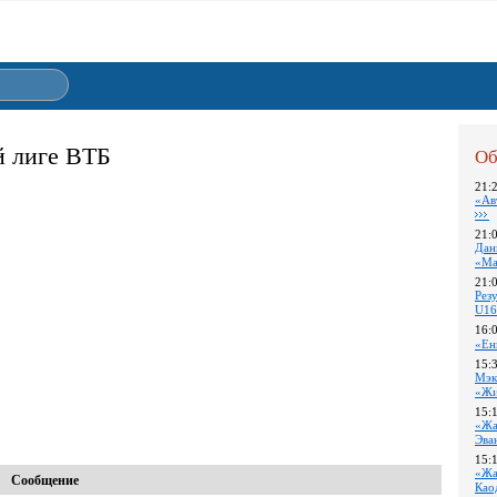
й лиге ВТБ
Об
21:
«Ав
21:
Дан
«Ма
21:
Pез
U16
16:
«Ен
15:
Мэк
«Жи
15:
«Жа
Эва
15:
«Жа
Сообщение
Као