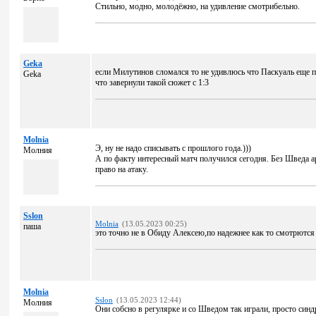
Стильно, модно, молодёжно, на удивление смотрибельно.
Geka
если Милутинов сломался то не удивлюсь что Паскуаль еще п
Geka
что завернули такой сюжет с 1:3
Molnia
Э, ну не надо списывать с прошлого года.)))
Молния
А по факту интересный матч получился сегодня. Без Шведа ар
право на атаку.
Sslon
Molnia
(13.05.2023 00:25)
паша
это точно не в Обиду Алексею,по надежнее как то смотрются
Molnia
Sslon
(13.05.2023 12:44)
Молния
Они собсно в регулярке и со Шведом так играли, просто син