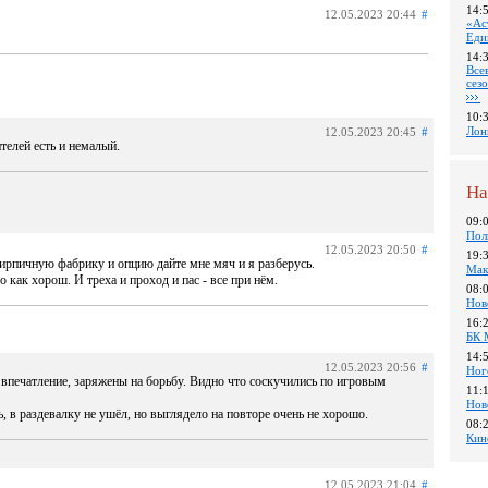
14:
12.05.2023 20:44
#
«Ас
Еди
14:
Все
сез
10:
Лон
12.05.2023 20:45
#
телей есть и немалый.
На
09:
Пол
12.05.2023 20:50
#
19:
ирпичную фабрику и опцию дайте мне мяч и я разберусь.
Мак
как хорош. И треха и проход и пас - все при нём.
08:
Нов
16:
БК 
14:
12.05.2023 20:56
#
Ног
 впечатление, заряжены на борьбу. Видно что соскучились по игровым
11:
Нов
, в раздевалку не ушёл, но выглядело на повторе очень не хорошо.
08:
Кин
12.05.2023 21:04
#