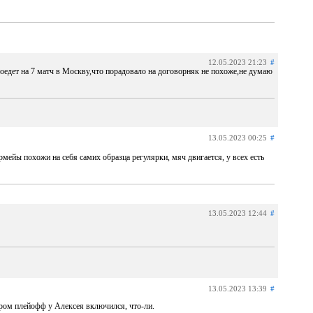
12.05.2023 21:23
#
оедет на 7 матч в Москву,что порадовало на договорняк не похоже,не думаю
13.05.2023 00:25
#
мейы похожи на себя самих образца регулярки, мяч двигается, у всех есть
13.05.2023 12:44
#
13.05.2023 13:39
#
дром плейофф у Алексея включился, что-ли.