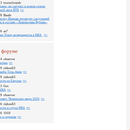
53
townofwinds
тана» не сыграет в новом сезоне
ной лиги ВТБ
38
Basile
волод Ищенко проведет следующий
он в составе «Локомотива-Кубань»
36
as7
ни Уокер возвращается в НБА
 форуме
04
observer
итика
39
rishon63
каби Тель-Авив
09
rishon63
ости из Европы
23
Got
МБА
59
observer
омяч: Чемпионат мира 2026
16
rishon63
ости и слухи НБА
26
1010
о и сериалы