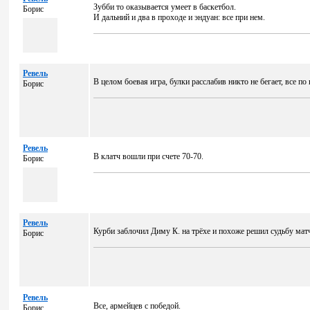
Зубби то оказывается умеет в баскетбол.
Борис
И дальний и два в проходе и эндуан: все при нем.
Ревель
В целом боевая игра, булки расслабив никто не бегает, все по
Борис
Ревель
В клатч вошли при счете 70-70.
Борис
Ревель
Курби заблочил Диму К. на трёхе и похоже решил судьбу мат
Борис
Ревель
Все, армейцев с победой.
Борис