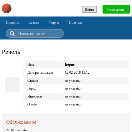
Войти
Регистрация
Новости
Статьи
Форум
Правила
Ревель
Имя
Борис
Дата регистрации
12.02.2018 13:12
Страна
не указано
Город
не указано
Интересы
не указано
О себе
не указано
Обсуждаемое
21:18
rishon63