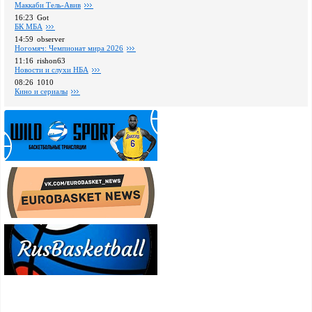
Маккаби Тель-Авив
16:23
Got
БК МБА
14:59
observer
Ногомяч: Чемпионат мира 2026
11:16
rishon63
Новости и слухи НБА
08:26
1010
Кино и сериалы