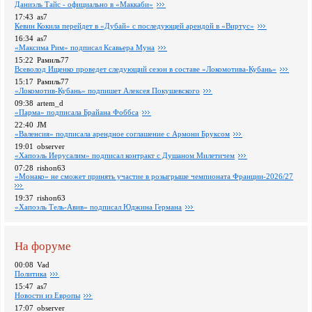
Даниэль Тайс - официально в «Маккаби»
17:43
as7
Кевин Кокила перейдет в «Дубай» с последующей арендой в «Виртус»
16:34
as7
«Максима Рим» подписал Ксавьера Муна
15:22
Рамиль77
Всеволод Ищенко проведет следующий сезон в составе «Локомотива-Кубань»
15:17
Рамиль77
«Локомотив-Кубань» подпишет Алексея Покушевского
09:38
artem_d
«Парма» подписала Брайана Фоббса
22:40
JM
«Валенсия» подписала арендное соглашение с Армони Бруксом
19:01
observer
«Хапоэль Иерусалим» подписал контракт с Душаном Милетичем
07:28
rishon63
«Монако» не сможет принять участие в розыгрыше чемпионата Франции-2026/27
19:37
rishon63
«Хапоэль Тель-Авив» подписал Юджина Германа
На форуме
00:08
Vad
Политика
15:47
as7
Новости из Европы
17:07
observer