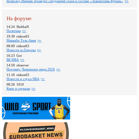
Всеволод Ищенко проведет следующий сезон в составе «Локомотива-Кубань»
На форуме
14:24
SlobbaN
Политика
19:39
rishon63
Маккаби Тель-Авив
08:09
rishon63
Новости из Европы
16:23
Got
БК МБА
14:59
observer
Ногомяч: Чемпионат мира 2026
11:16
rishon63
Новости и слухи НБА
08:26
1010
Кино и сериалы