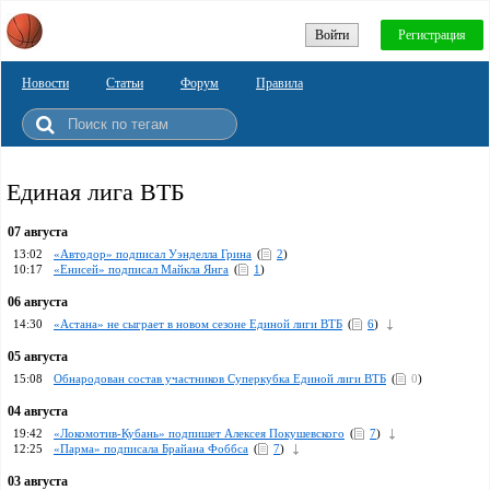
Войти
Регистрация
Новости
Статьи
Форум
Правила
Единая лига ВТБ
07 августа
13:02
«Автодор» подписал Уэнделла Грина
(
2
)
10:17
«Енисей» подписал Майкла Янга
(
1
)
06 августа
14:30
«Астана» не сыграет в новом сезоне Единой лиги ВТБ
(
6
)
05 августа
15:08
Обнародован состав участников Суперкубка Единой лиги ВТБ
(
0
)
04 августа
19:42
«Локомотив-Кубань» подпишет Алексея Покушевского
(
7
)
12:25
«Парма» подписала Брайана Фоббса
(
7
)
03 августа