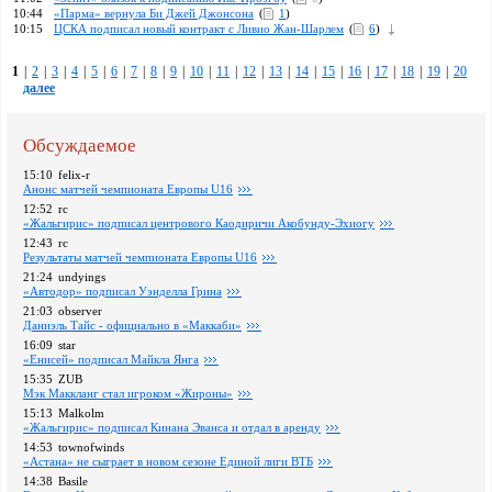
10:44
«Парма» вернула Би Джей Джонсона
(
1
)
10:15
ЦСКА подписал новый контракт с Ливио Жан-Шарлем
(
6
)
1
|
2
|
3
|
4
|
5
|
6
|
7
|
8
|
9
|
10
|
11
|
12
|
13
|
14
|
15
|
16
|
17
|
18
|
19
|
20
далее
Обсуждаемое
15:10
felix-r
Анонс матчей чемпионата Европы U16
12:52
rc
«Жальгирис» подписал центрового Каодиричи Акобунду-Эхиогу
12:43
rc
Pезультаты матчей чемпионата Европы U16
21:24
undyings
«Автодор» подписал Уэнделла Грина
21:03
observer
Даниэль Тайс - официально в «Маккаби»
16:09
star
«Енисей» подписал Майкла Янга
15:35
ZUB
Мэк Маккланг стал игроком «Жироны»
15:13
Malkolm
«Жальгирис» подписал Кинана Эванса и отдал в аренду
14:53
townofwinds
«Астана» не сыграет в новом сезоне Единой лиги ВТБ
14:38
Basile