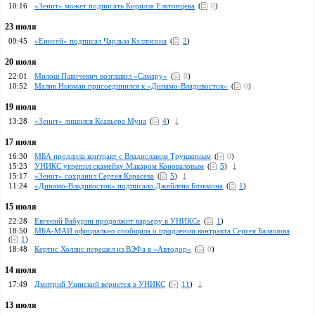
10:16
«Зенит» может подписать Кирилла Елатонцева
(
0
)
23 июля
09:45
«Енисей» подписал Чарльза Кэллисона
(
2
)
20 июля
22:01
Милош Павичевич возглавил «Самару»
(
0
)
10:52
Малик Ньюман присоединился к «Динамо-Владивосток»
(
0
)
19 июля
13:28
«Зенит» лишился Ксавьера Муна
(
4
)
17 июля
16:30
МБА продлила контракт с Владиславом Трушкиным
(
0
)
15:23
УНИКС укрепил скамейку Макаром Коноваловым
(
5
)
15:17
«Зенит» сохранил Сергея Карасева
(
5
)
11:24
«Динамо-Владивосток» подписало Джейлена Блэкмона
(
1
)
15 июля
22:28
Евгений Бабурин продолжит карьеру в УНИКСе
(
1
)
18:50
МБА-МАИ официально сообщила о продлении контракта Сергея Балашова
(
1
)
18:48
Кертис Холлис перешел из ВЭФа в «Автодор»
(
0
)
14 июля
17:49
Дмитрий Узинский вернется в УНИКС
(
11
)
13 июля