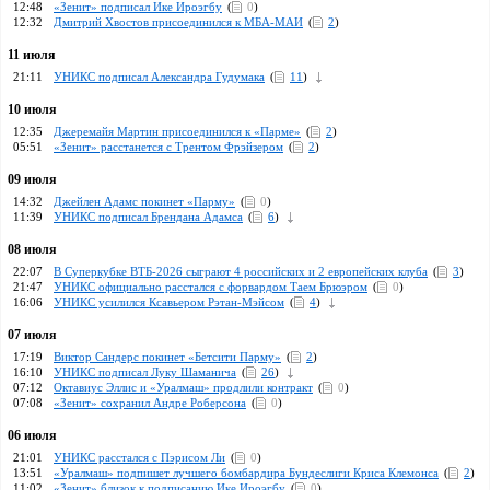
12:48
«Зенит» подписал Ике Ироэгбу
(
0
)
12:32
Дмитрий Хвостов присоединился к МБА-МАИ
(
2
)
11 июля
21:11
УНИКС подписал Александра Гудумака
(
11
)
10 июля
12:35
Джеремайя Мартин присоединился к «Парме»
(
2
)
05:51
«Зенит» расстанется с Трентом Фрэйзером
(
2
)
09 июля
14:32
Джейлен Адамс покинет «Парму»
(
0
)
11:39
УНИКС подписал Брендана Адамса
(
6
)
08 июля
22:07
В Суперкубке ВТБ-2026 сыграют 4 российских и 2 европейских клуба
(
3
)
21:47
УНИКС официально расстался с форвардом Таем Брюэром
(
0
)
16:06
УНИКС усилился Ксавьером Рэтан-Мэйсом
(
4
)
07 июля
17:19
Виктор Сандерс покинет «Бетсити Парму»
(
2
)
16:10
УНИКС подписал Луку Шаманича
(
26
)
07:12
Октавиус Эллис и «Уралмаш» продлили контракт
(
0
)
07:08
«Зенит» сохранил Андре Роберсона
(
0
)
06 июля
21:01
УНИКС расстался с Пэрисом Ли
(
0
)
13:51
«Уралмаш» подпишет лучшего бомбардира Бундеслиги Криса Клемонса
(
2
)
11:02
«Зенит» близок к подписанию Ике Ироэгбу
(
0
)