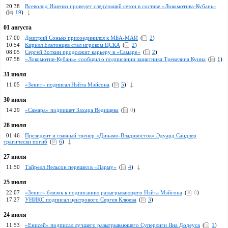
20:38
Всеволод Ищенко проведет следующий сезон в составе «Локомотива-Кубань»
(
19
)
01 августа
17:00
Дмитрий Сонько присоединился к МБА-МАИ
(
2
)
10:54
Кирилл Елатонцев стал игроком ЦСКА
(
2
)
08:05
Сергей Зоткин продолжит карьеру в «Самаре»
(
2
)
07:58
«Локомотив-Кубань» сообщил о подписании защитника Тревелина Куина
(
1
)
31 июля
11:05
«Зенит» подписал Нэйта Мэйсона
(
5
)
30 июля
14:29
«Самара» подпишет Захара Ведищева
(
0
)
28 июля
01:46
Президент и главный тренер «Динамо-Владивосток» Эдуард Сандлер
трагически погиб
(
6
)
27 июля
11:50
Тайрелл Нельсон перешел в «Парму»
(
4
)
25 июля
22:07
«Зенит» близок к подписанию разыгрывающего Нэйта Мэйсона
(
0
)
17:27
УНИКС подписал центрового Сергея Клюева
(
3
)
24 июля
11:53
«Енисей» подписал лучшего разыгрывающего Суперлиги Яна Додеуса
(
1
)