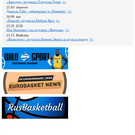
«Автодор» подписал Уэнделла Грина
21:03
observer
Даниэль Тайс - официально в «Маккаби»
16:09
star
«Енисей» подписал Майкла Янга
15:35
ZUB
Мэк Маккланг стал игроком «Жироны»
15:13
Malkolm
«Жальгирис» подписал Кинана Эванса и отдал в аренду