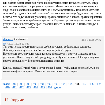
или поздно власть сменится, тогда и общественное мнение будет меняться, когда
критиковать не будет запрещено и страшно.. Может уже не в этом поколении, т.к.
люди сложно свои ошибки признают, да и быть соучастником нехочется, легче не
свет иной уходить с "чистой совестью", так наверное до конца будут верить (хотеть
верить), что ведут священную войну, против сатанистов с запада, против наркомана
Зеленского, против истребления русских в Украине, против нацизма, да против чего
угодно, лишь бы спать и умирать спокойно ничего не мешало.. Сильные найдут в
себе силы осознать, слабые нет.
observer
the observer
21.01.2023 00:52
JM
(20.01.2023 22:58)
Так ведь не так просто признаться себе в крушении собственных взглядов.
Доброму человеку оказаться "не на стороне добра" трудно.
Вот смотри, есть ситуации когда человек обращается к врачу и ... правда его не
устраивает. Нечего ему с этой правдой делать. Лучше оставить 1% шарлатану или
просто всевышнему. Вполне рациональное решение.
Как там сказал Путин? Мир в котором нет России ( той , какая должна быть в его
понимании) ему не нужен. Можешь поправить, но смысл верен.
назад
397
|
398
|
399
|
400
|
401
|
402
|
403
|
404
|
405
|
406
|
407
|
408
|
409
|
410
|
411
|
412
|
413
|
414
|
415
|
416
далее
На форуме