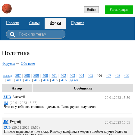
Войти
Регистрация
Новости
Статьи
Форум
Правила
Политика
Форумы
Обо всем
назад
397
|
398
|
399
|
400
|
401
|
402
|
403
|
404
|
405
|
406
|
407
|
408
|
409
|
410
|
411
|
412
|
413
|
414
|
415
|
416
далее
Автор
Сообщение
ZUB
Алексей
20.01.2023 15:50
JM
(20.01.2023 15:27)
Что-то у тебя все слишком идеально. Такое редко получается.
JM
Evgenij
20.01.2023 15:55
ZUB
(20.01.2023 15:50)
Ничего идеального я не вижу. К концу конфликта жертв в любом случае будет не