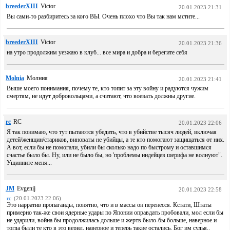
breederXIII
Victor
20.01.2023 21:31
Вы сами-то разбиритесь за кого ВЫ. Очень плохо что Вы так нам мстите...
breederXIII
Victor
20.01.2023 21:36
на утро продолжим уезжаю в клуб... все мира и добра и берегите себя
Molnia
Молния
20.01.2023 21:41
Выше моего понимания, почему те, кто топит за эту войну и радуются чужим
смертям, не идут добровольцами, а считают, что воевать должны другие.
rc
RC
20.01.2023 22:06
Я так понимаю, что тут пытаются убедить, что в убийстве тысяч людей, включая
детей/женщин/стариков, виноваты не убийцы, а те кто помогают защищаться от них.
А вот, если бы не помогали, убили бы сколько надо по быстрому и оставшимся
счастье было бы. Ну, или не было бы, но 'проблемы индейцев шерифа не волнуют".
Ущипните меня...
JM
Evgenij
20.01.2023 22:58
rc
(20.01.2023 22:06)
Это нарратив пропаганды, понятно, что и в массы он перенесся. Кстати, Штаты
примерно так-же свои ядерные удары по Японии оправдать пробовали, мол если бы
не ударили, война бы продолжилась дольше и жертв было-бы больше, наверное и
тогда были те кто в это верил, наверное и теперь такие остались. Бог им судья..