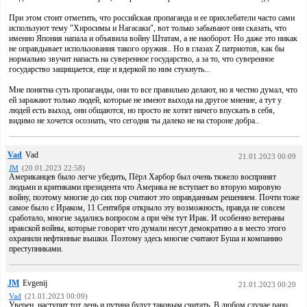
При этом стоит отметить, что российская пропаганда и ее прихлебатели часто сами
используют тему "Хиросимы и Нагасаки", вот только забывают они сказать, что
именно Япония напала и объявила войну Штатам, а не наоборот. Но даже это никак
не оправдывает использования такого оружия.. Но в глазах Z патриотов, как бы
нормально звучит напасть на суверенное государство, а за то, что суверенное
государство защищается, еще и ядеркой по ним стукнуть...
Мне понятна суть пропаганды, они то все правильно делают, но я честно думал, что
ей заражают только людей, которые не имеют выхода на другое мнение, а тут у
людей есть выход, они общаются, но просто не хотят ничего впускать в себя,
видимо не хочется осознать, что сегодня ты далеко не на стороне добра..
Vad
Vad
21.01.2023 00:09
JM
(20.01.2023 22:58)
Американцев было легче убедить, Пёрл Харбор был очень тяжело воспринят
людьми и критиками президента что Америка не вступает во вторую мировую
войну, поэтому многие до сих пор считают это оправданным решением. Почти тоже
самое было с Ираком, 11 Сентября открыло эту возможность, правда не совсем
сработало, многие задались вопросом а при чём тут Ирак. И особенно ветераны
иракской войны, которые говорят что думали несут демократию а в место этого
охранили нефтянные вышки. Поэтому здесь многие считают Буша и компанию
преступниками.
JM
Evgenij
21.01.2023 00:20
Vad
(21.01.2023 00:09)
Уверен, наступит тот день и путина будут таковым считать. В любом случае рано