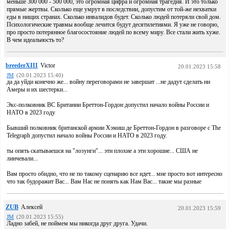
меньше 300 000 - 500 000, это огромная цифра и огромная трагедия. И это только
прямые жертвы. Сколько еще умрут в последствии, допустим от той-же нехватки
еды в нищих странах. Сколько инвалидов будет. Сколько людей потеряли свой дом.
Психологические травмы вообще лечится будут десятилетиями. Я уже не говорю,
про просто потерянное благосостояние людей по всему миру. Все стали жить хуже.
В чем идеальность то?
breederXIII
Victor
20.01.2023 15:58
JM
(20.01.2023 15:40)
да да уйди конечно же... войну переговорами не завершат ...не дадут сделать ни
Амеры и их шестерки...
Экс-полковник ВС Британии Бреттон-Гордон допустил начало войны России и
НАТО в 2023 году
Бывший полковник британской армии Хэмиш де Бреттон-Гордон в разговоре с The
Telegraph допустил начало войны России и НАТО в 2023 году.
ты опять скатываешся на "лозунги"... эти плохие а эти хорошие... США не
линчевали...
Вам просто обидно, что не по такому сценарию все идет... мне просто вот интересно
что так будоражит Вас... Вам Нас не понять как Нам Вас... такие мы разные
ZUB
Алексей
20.01.2023 15:59
JM
(20.01.2023 15:55)
Ладно забей, не поймем мы никогда друг друга. Удачи.