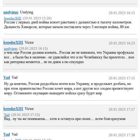
undyings
Undying
20.01.2023 16:15
breederXIII
(20.01.2023 15:26)
Россия с первых дней войны воюет ракетами с дальностью в тысячу километров.
Дальность Химарсов, которые начали поставлять через 5 месяцев войны, 80 км.
breederXIII
Victor
20.01.2023 16:23
undyings
(20.01.2023 16:15)
а чем еще Россия должна воевать...Россия же не виновата, что Украина профукала
все... а были бы в наличии - не удивляйся что и по Челябинску бы прилетело... вон
как риторика меняется... не по дням а по-секундно
Vad
Vad
20.01.2023 17:15
Ну да конечно, Россия раздолбала почти всю Украину, и продолжает долбать, но
при этом правительство России хочет мира, а вот другие все злодеи препятствуют
миру. Остановите окупацию вывидите войска сразу будет мир.
breederXIII
Victor
20.01.2023 17:27
Vad
(20.01.2023 17:15)
Вад.. ну ты же понимаешь.... хотя я останусь при своих.... всем благоразумия
Vad
Vad
20.01.2023 17:38