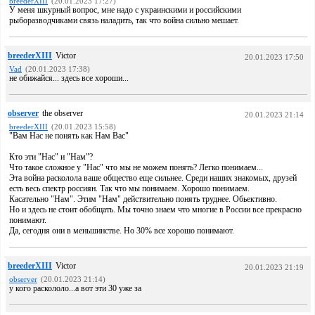
breederXIII
(20.01.2023 17:27)
У меня шкурный вопрос, мне надо с украинскими и российскими
рыборазводчиками связь наладить, так что война сильно мешает.
breederXIII
Victor
20.01.2023 17:50
Vad
(20.01.2023 17:38)
не обижайся... здесь все хороши...
observer
the observer
20.01.2023 21:14
breederXIII
(20.01.2023 15:58)
"Вам Нас не понять как Нам Вас"
Кто эти "Нас" и "Нам"?
Что такое сложное у "Нас" что мы не можем понять? Легко понимаем...
Эта война расколола ваше общество еще сильнее. Среди наших знакомых, друзей
есть весь спектр россиян. Так что мы понимаем. Хорошо понимаем.
Касательно "Нам". Этим "Нам" действительно понять труднее. Обьективно.
Но и здесь не стоит обобщать. Мы точно знаем что многие в России все прекрасно
понимают.
Да, сегодня они в меньшинстве. Но 30% все хорошо понимают.
breederXIII
Victor
20.01.2023 21:19
observer
(20.01.2023 21:14)
у кого раскололо...а вот эти 30 уже за