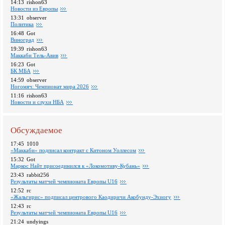
14:13
rishon63
Новости из Европы
13:31
observer
Политика
16:48
Got
Виноград
19:39
rishon63
Маккаби Тель-Авив
16:23
Got
БК МБА
14:59
observer
Ногомяч: Чемпионат мира 2026
11:16
rishon63
Новости и слухи НБА
Обсуждаемое
17:45
1010
«Маккаби» подписал контракт с Китоном Уоллесом
15:32
Got
Маркос Найт присоединился к «Локомотиву-Кубань»
23:43
rabbit256
Pезультаты матчей чемпионата Европы U16
12:52
rc
«Жальгирис» подписал центрового Каодиричи Акобунду-Эхиогу
12:43
rc
Pезультаты матчей чемпионата Европы U16
21:24
undyings