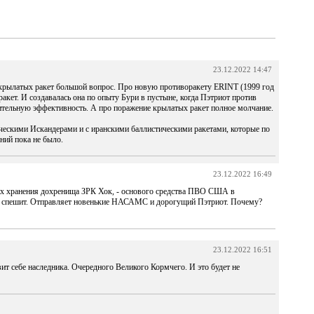
23.12.2022 14:47
рылатых ракет большой вопрос. Про новую противоракету ERINT (1999 год
ракет. И создавалась она по опыту Бури в пустыне, когда Пэтриот против
рительную эффективность. А про поражение крылатых ракет полное молчание.
ческими Искандерами и с иранскими баллистическими ракетами, которые по
ний пока не было.
23.12.2022 16:49
ах хранения дохренища ЗРК Хок, - основого средства ПВО США в
не спешит. Отправляет новенькие НАСАМС и дорогущий Пэтриот. Почему?
23.12.2022 16:51
ит себе наследника. Очередного Великого Кормчего. И это будет не