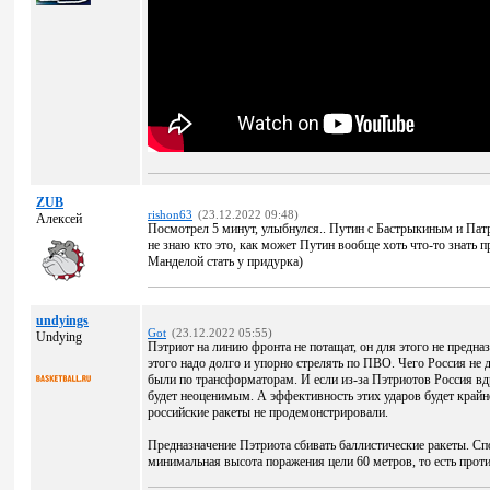
ZUB
rishon63
(23.12.2022 09:48)
Алексей
Посмотрел 5 минут, улыбнулся.. Путин с Бастрыкиным и Патру
не знаю кто это, как может Путин вообще хоть что-то знать п
Манделой стать у придурка)
undyings
Got
(23.12.2022 05:55)
Undying
Пэтриот на линию фронта не потащат, он для этого не предна
этого надо долго и упорно стрелять по ПВО. Чего Россия не 
были по трансформаторам. И если из-за Пэтриотов Россия в
будет неоценимым. А эффективность этих ударов будет крайн
российские ракеты не продемонстрировали.
Предназначение Пэтриота сбивать баллистические ракеты. С
минимальная высота поражения цели 60 метров, то есть прот