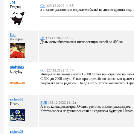
JM
Got
(23.12.2022 11:38)
Evgenij
а в каком расстоянии он должен быть? на линию фронта ведь
Got
JM
(23.12.2022 12:00)
Дмитрий
Дальность обнаружения низколетящих целей до 400 км.
undyings
Got
(23.12.2022 11:37)
Undying
Интересно на какой высоте С-300 летает при стрельбе по наз
С-300 до 7000 штук. У них при стрельбе по наземным целям о
подсветка цели радаром. Но для того, чтобы кошмарить Харьк
rishon63
ZUB
(23.12.2022 11:12)
Игаль
А я до конца досмотрел.Очень грамотно мужик рассуждает.
Кстати,совсем не удивлюсь если в недалёком будущем Наваль
rishon63