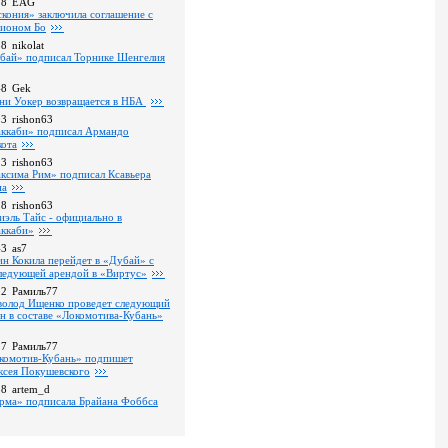
18
EAG
скония» заключила соглашение с
ионом Бо
58
nikolat
бай» подписал Торнике Шенгелия
48
Gek
ни Уокер возвращается в НБА
03
rishon63
ккаби» подписал Армандо
кота
13
rishon63
ксима Рим» подписал Ксавьера
на
18
rishon63
иэль Тайс - официально в
ккаби»
43
as7
ин Кокила перейдет в «Дубай» с
ледующей арендой в «Виртус»
22
Рамиль77
волод Ищенко проведет следующий
он в составе «Локомотива-Кубань»
17
Рамиль77
комотив-Кубань» подпишет
ксея Покушевского
38
artem_d
рма» подписала Брайана Фоббса