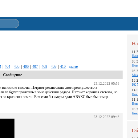
На
11:
Пол
08:
Нов
3
|
404
|
405
|
406
|
407
|
408
|
409
|
410
далее
08:
Сообщение
Мак
16:
23.12.2022 05:59
БК 
и на низкие высоты, Пэтриот реализовать свое преемущество в
14:
ли те будут пролетать в зоне действия радара. Пэтриот хорошая стстема, но
Ног
 из-за кривизны земли. Вот если бы амеры дали АВАКС был бы номер.
11:
Нов
08:
Кин
23.12.2022 09:48
Об