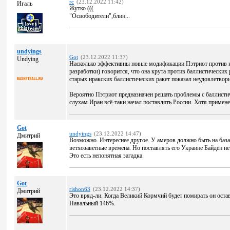
rc
(23.12.2022 11:42)
Игаль
Жутко (((
"Освободители",блин...
undyings
Got
(23.12.2022 11:37)
Undying
Насколько эффективны новые модификации Пэтриот против к
разработки) говорится, что она крута против баллистических 
старых иракских баллистических ракет показал неудовлетво
Вероятно Пэтриот предназначен решать проблемы с баллисти
слухам Иран всё-таки начал поставлять России. Хотя примене
Got
undyings
(23.12.2022 14:47)
Дмитрий
Возможно. Интереснее другое. У амеров должно быть на баз
ветхозаветные времена. Но поставлять его Украине Байден 
Это есть непонятная загадка.
Got
rishon63
(23.12.2022 14:37)
Дмитрий
Это вряд-ли. Когда Великий Кормчий будет помирать он остав
Навальный 146%.