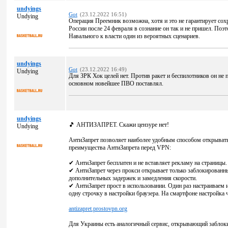
undyings
Got
(23.12.2022 16:51)
Undying
Операция Преемник возможна, хотя и это не гарантирует сох
России после 24 февраля в сознание он так и не пришел. Поэт
Навального к власти один из вероятных сценариев.
undyings
Got
(23.12.2022 16:49)
Undying
Для ЗРК Хок целей нет. Против ракет и беспилотников он не 
основном новейшее ПВО поставлял.
undyings
🎵 АНТИЗАПРЕТ. Скажи цензуре нет!
Undying
АнтиЗапрет позволяет наиболее удобным способом открывать
преимущества АнтиЗапрета перед VPN:
✔ АнтиЗапрет бесплатен и не вставляет рекламу на страницы.
✔ АнтиЗапрет через прокси открывает только заблокированн
дополнительных задержек и замедления скорости.
✔ АнтиЗапрет прост в использовании. Один раз настраиваем 
одну строчку в настройки браузера. На смартфоне настройка 
antizapret.prostovpn.org
Для Украины есть аналогичный сервис, открывающий заблок