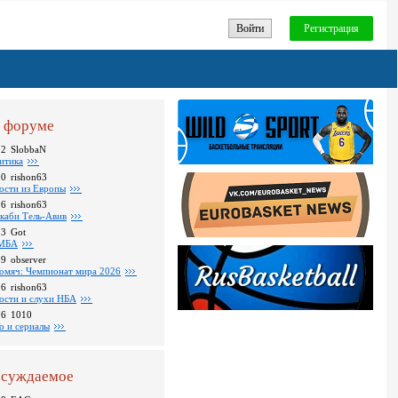
Войти
Регистрация
 форуме
22
SlobbaN
итика
30
rishon63
ости из Европы
26
rishon63
каби Тель-Авив
23
Got
МБА
59
observer
омяч: Чемпионат мира 2026
16
rishon63
ости и слухи НБА
26
1010
о и сериалы
суждаемое