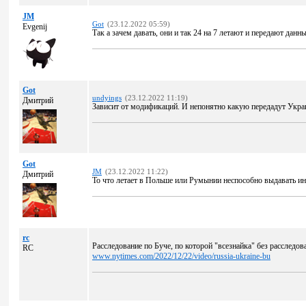
JM
Got
(23.12.2022 05:59)
Evgenij
Так а зачем давать, они и так 24 на 7 летают и передают данн
Got
undyings
(23.12.2022 11:19)
Дмитрий
Зависит от модификаций. И непонятно какую передадут Укра
Got
JM
(23.12.2022 11:22)
Дмитрий
То что летает в Польше или Румынии неспособно выдавать и
rc
Расследование по Буче, по которой "всезнайка" без расследов
RC
www.nytimes.com/2022/12/22/video/russia-ukraine-bu