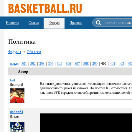
Новости
Статьи
Форум
Правила
Политика
Форумы
Обо всем
назад
391
|
392
|
393
|
394
|
395
|
396
|
397
|
398
|
399
|
400
|
401
|
402
|
40
Автор
Got
На взгляд дилетанта, учитывая что авиацию зенитчики загнал
Дмитрий
дальнобойности ракет не сможет. Но против КР отработает. Ес
как и все ЗРК страдает слепотой против низколетящих целей
rishon63
Игаль