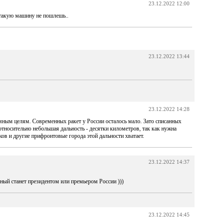
23.12.2022 12:00
 такую машину не пошлешь..
23.12.2022 13:44
23.12.2022 14:28
емным целям. Современных ракет у России осталось мало. Зато списанных
тносительно небольшая дальность - десятки километров, так как нужна
ов и другие прифронтовые города этой дальности хватает.
23.12.2022 14:37
ный станет президентом или премьером России )))
23.12.2022 14:45