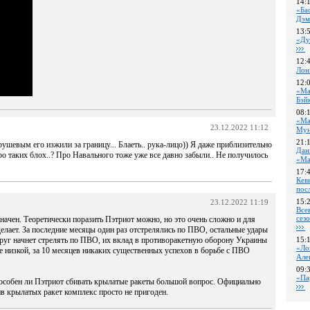
14:
«Ба
Дэм
13:
«Ду
12:
Лон
12:
«Ма
Бэй
08:
«Ма
23.12.2022 11:12
Му
21:
шевым его изжили за границу... Блаеть.. рука-лицо)) Я даже приблизительно
Дан
ро таких блох..? Про Навального тоже уже все давно забыли.. Не получилось
«Ма
17:
Кев
пос
15:
23.12.2022 11:19
Все
сез
значен. Теоретически поразить Пэтриот можно, но это очень сложно и для
делает. За последние месяцы один раз отстрелялись по ПВО, остальные удары
друг начнет стрелять по ПВО, их вклад в противоракетную оборону Украины
15:
«Ло
е низкой, за 10 месяцев никаких существенных успехов в борьбе с ПВО
Але
09:
«Па
пособен ли Пэтриот сбивать крылатые ракеты большой вопрос. Официально
ив крылатых ракет комплекс просто не пригоден.