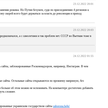
23.12.2022 20:01
ранения режима. Но Путин безумен, судя по присоединению 4 регионов к
ому скорей всего будет держаться за власть до революции и приход
23.12.2022 20:03
предназначался, а с самолетами и так проблем нет. СССР во Вьетнам тоже в
24.12.2022 01:55
 сайты, заблокированные Роскомнадзором, например, Инстаграм. В чем
ые сайты. Остальные сайты открываются по прежнему напрямую, без
и больше об этом можно не вспоминать. На компьютере достаточно добавить
чуть сложнее.
ированные украинским государством сайты
zaborona.help/