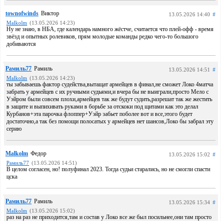
townofwinds
Виктор
13.05.2026 14:40
#
Malkolm
(13.05.2026 14:23)
Ну не знаю, в НБА, где календарь намного жёстче, считается что плей-офф - время
звёзд и опытных ролевиков, прям молодые команды редко чего-то большого
добиваются
Рамиль77
Рамиль
13.05.2026 14:51
#
Malkolm
(13.05.2026 14:23)
ты забываешь фактор судейства,вытащат армейцев в финал,не сможет Локо 4матча
забрать у армейцев с их ручными судьями,и вчера бы не выиграли,просто Мело с
Уэйром были совсем плохи,армейцев так же будут судить,разрешат так же жестить
в защите и выпихивать руками в борьбе за отскоки под щитами как это делал
Курбанов+эта парочка флоппер+Уэйр забьет поболее вот и все,этого будет
достаточно,а так без помощи полосатых у армейцев нет шансов,Локо бы забрал эту
серию
Malkolm
Федор
13.05.2026 15:02
#
Рамиль77
(13.05.2026 14:51)
В целом согласен, но! полуфинал 2023. Тогда судьи старались, но не смогли спасти
цска
Рамиль77
Рамиль
13.05.2026 15:34
#
Malkolm
(13.05.2026 15:02)
раз на раз не приходится,там и состав у Локо все же был посильнее,они там просто