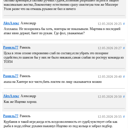
сколько армейцев,а сколько ручных судеек,хозяевам разрешают играть в защите
максимально жестко,Локомотиву естественно сразу свистят,на том же Миллере
Ухов разве что на отмашь руками не бил и ничего
AlexАлекс
Александр
12.05.2026 20:25
#
Ахххааха. Не позорились бы хоть, повторы не показывали. Мартина в последней
атаке явно держат, бьют по рукам. Где фол, уважаемые?
Рамиль77
Рамиль
12.05.2026 20:27
#
Цска в этом сезоне откровенно слаб по составу,если убрать это позорное
судейство,то шансов бы у них не было никаких,самая слабая по ростеру команда из
ТОП4
Рамиль77
Рамиль
12.05.2026 20:40
#
ахаха на Хантере все чисто,бить локтем по лицу оказывается можно
AlexАлекс
Александр
12.05.2026 20:50
#
Как же Ищенко хорош.
Рамиль77
Рамиль
12.05.2026 20:55
#
Курбанов в такой игре,когда есть вседозволенность от судей,чувствует себя как
рыба в воде,сейчас руками выкинул Ищенко из под кольца и забрал подбор.