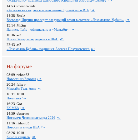
«Жальгирис» подписал центрового Каодиричи Акобунду-Эхиогу
14:53
townofwinds
«Астана» не сыграет в новом сезоне Единой лиги ВТБ
14:38
Basile
Всеволод Ищенко проведет следующий сезон в составе «Локомотива-Кубань»
13:14
MiGus
Даниэль Тайс - официально в «Маккаби»
10:36
as7
Лонни Уокер возвращается в НБА
22:43
as7
«Локомотив-Кубань» подпишет Алексея Покушевского
На форуме
08:09
rishon63
Новости из Европы
20:24
felix-r
Маккаби Тель-Авив
16:31
1010
Политика
16:23
Got
БК МБА
14:59
observer
Ногомяч: Чемпионат мира 2026
11:16
rishon63
Новости и слухи НБА
08:26
1010
Кино и сериалы