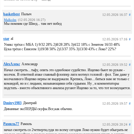
basketbest
Палыч
12.05.2026 16:37
#
Malkolm
(12.05.2026 16:27)
Мы помним где Швед... там нет побед
star
al
12.05.2026 17:16
#
Уникс трёхи с МБА 1) 9/32 28% 2)8/28 28% 3)4/22 18% с Зенитом 16/33 48%
Цска трёхи с Енисеем 1)19/38 50% 2)13/37 35% 3)13/30 43% с Локо? 22%?
AlexАлекс
Александр
12.05.2026 19:52
#
Начал смотреть....тьфу, опять это однобокое судейство. Ищенко бьют по рукам -
молчок. В ответной атаке главный флоппер лиги мотнул головой - фол. Там даже у
молчаливого Ищенко нервы не выдержали. Крепись, Локо....биться вам не только с
командой, но и с людьми, называющими себя судьями. Ну , и комментаторы
подстать - вместо объективного анализа ругают Ищенко за то, что тот возмущается.
Dmitry1983
Дмитрий
12.05.2026 19:57
#
Диванные эксПЕРДЫ скуфы.Все,как обычно.
Рамиль77
Рамиль
12.05.2026 20:24
#
начал смотреть со 2четверти,судя по всему сегодня Локо нужно будет обыграть не