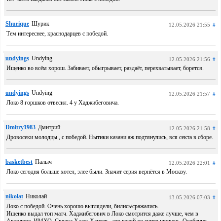
Shurique
Шурик
12.05.2026 21:55
#
Тем интереснее, краснодарцев с победой.
undyings
Undying
12.05.2026 21:56
#
Ищенко во всём хорош. Забивает, обыгрывает, раздаёт, перехватывает, борется.
undyings
Undying
12.05.2026 21:57
#
Локо 8 горшков отвесил. 4 у Хаджибеговича.
Dmitry1983
Дмитрий
12.05.2026 21:58
#
Дровосеки молодцы , с победой. Нытики казани аж подтянулись, вся секта в сборе.
basketbest
Палыч
12.05.2026 22:01
#
Локо сегодня больше хотел, злее были. Значит серия вернётся в Москву.
nikolat
Николай
13.05.2026 07:03
#
Локо с победой. Очень хорошо выглядели, бились/сражались.
Ищенко выдал топ матч. Хаджибегович в Локо смотрится даже лучше, чем в
Автодоре, ИМХО. Связка Хадж-Хантер - это какой-то супер уровень. Особенно