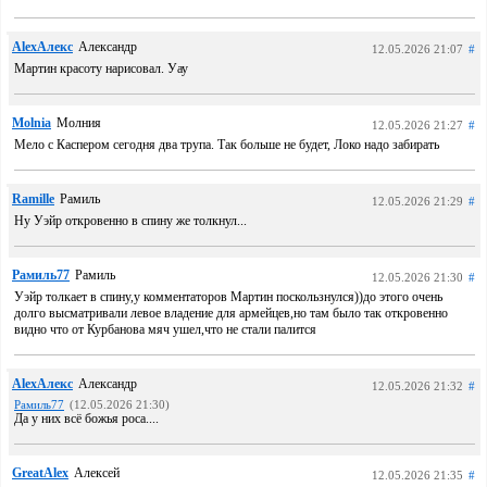
AlexАлекс
Александр
12.05.2026 21:07
#
Мартин красоту нарисовал. Уау
Molnia
Молния
12.05.2026 21:27
#
Мело с Каспером сегодня два трупа. Так больше не будет, Локо надо забирать
Ramille
Рамиль
12.05.2026 21:29
#
Ну Уэйр откровенно в спину же толкнул...
Рамиль77
Рамиль
12.05.2026 21:30
#
Уэйр толкает в спину,у комментаторов Мартин поскользнулся))до этого очень
долго высматривали левое владение для армейцев,но там было так откровенно
видно что от Курбанова мяч ушел,что не стали палится
AlexАлекс
Александр
12.05.2026 21:32
#
Рамиль77
(12.05.2026 21:30)
Да у них всё божья роса....
GreatAlex
Алексей
12.05.2026 21:35
#