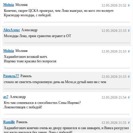
Molnia
Молния
12.05.2026 21:52
#
Конечно, скорее ЦСКА проиграл, чем Локо выиграл, но кого это волнует.
Краснодар молодцы, с победой.
AlexАлекс
Александр
12.05.2026 21:53
#
Молодцы Локо, прям грамотно играют в ОТ
Molnia
Молния
12.05.2026 21:53
#
Хаджибегович великий матч.
Ищенко тоже красава без вопросов
Рамиль77
Рамиль
12.05.2026 21:53
#
стоило не свистеть откровенную дичь на Мело,и дутый мвп ни с чем
as7
Александр
12.05.2026 21:54
#
Кто там сомневался в способностях Севы Ищенко?
Локомотивцев с победой!
Ramille
Рамиль
12.05.2026 21:55
#
Хаджибегович конечно очень ко двору пришелся и сам шикарен, и Винса разгрузил
тот часто наедался без замен. Локо с победой!