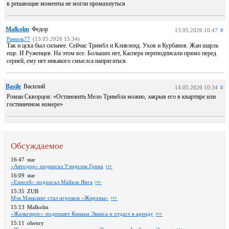
в решающие моменты не могли промахнуться
Malkolm
Федор
13.05.2026 16:47
#
Рамиль77
(13.05.2026 15:34)
Так и цска был сильнее. Сейчас Тримбл и Кливленд. Ухов и Курбанов. Жан шарль
еще. И Руженцев. На этом все. Больших нет, Каспера переподписали прямо перед
серией, ему нет никакого смыслса напрягаться.
Basile
Василий
14.05.2026 10:34
#
Роман Скворцов: «Остановить Мело Тримбла можно, закрыв его в квартире или
гостиничном номере»
Обсуждаемое
16:47
star
«Автодор» подписал Уэнделла Грина
16:09
star
«Енисей» подписал Майкла Янга
15:35
ZUB
Мэк Маккланг стал игроком «Жироны»
15:13
Malkolm
«Жальгирис» подпишет Кинана Эванса и отдаст в аренду
15:11
ohenry