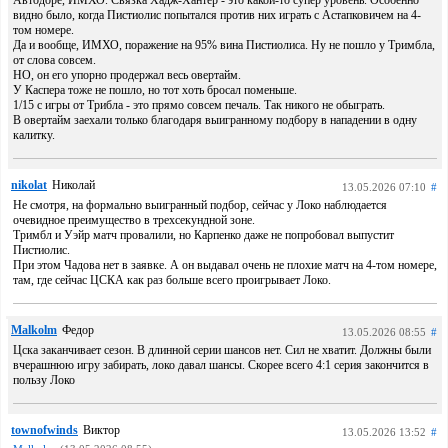
видно было, когда Пистиолис попытался против них играть с Астапковичем на 4-
том номере.
Да и вообще, ИМХО, поражение на 95% вина Пистиолиса. Ну не пошло у Тримбла,
от слова совсем.
НО, он его упорно продержал весь овертайм.
У Каспера тоже не пошло, но тот хоть бросал поменьше.
1/15 с игры от Трибла - это прямо совсем печаль. Так никого не обыграть.
В овертайм заехали только благодаря выигранному подбору в нападении в одну
калитку.
nikolat
Николай
13.05.2026 07:10
#
Не смотря, на формально выигранный подбор, сейчас у Локо наблюдается
очевидное преимущество в трехсекундной зоне.
Тримбл и Уэйр матч провалили, но Карпенко даже не попробовал выпустит
Пистиолис.
При этом Чадова нет в заявке. А он выдавал очень не плохие матч на 4-том номере,
там, где сейчас ЦСКА как раз больше всего проигрывает Локо.
Malkolm
Федор
13.05.2026 08:55
#
Цска заканчивает сезон. В длинной серии шансов нет. Сил не хватит. Должны были
вчерашнюю игру забирать, локо давал шансы. Скорее всего 4:1 серия закончится в
пользу Локо
townofwinds
Виктор
13.05.2026 13:52
#