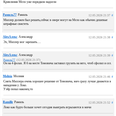
Кривляния Мело уже порядком надоели
Рамиль77
Рамиль
12.05.2026 21:37
#
Миллер должен был решать,сейчас в овере могут на Мело как обычно дешевые
штрафные свистеть
AlexАлекс
Александр
12.05.2026 21:38
#
Эх, Миллер мог зарешать.....
AlexАлекс
Александр
12.05.2026 21:39
#
Рамиль77
(12.05.2026 21:37)
Он на 4 фолах. Я б на месте Томовича заставил грузить на него, чтоб сфолил и сел.
Molnia
Молния
12.05.2026 21:46
#
Снять Миллера очень хорошее решение от Томовича, мяч сразу лучше движется в
нападении у Локо.
Уэйр попал наконец то
Ramille
Рамиль
12.05.2026 21:52
#
Локо как будто больше хочет сегодня выиграть вгрызаются в мячи