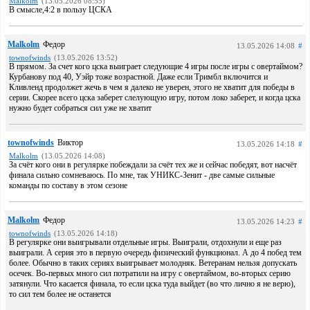
Malkolm
(13.05.2026 08:55)
В смысле,4:2 в пользу ЦСКА
Malkolm
Федор
13.05.2026 14:08
#
townofwinds
(13.05.2026 13:52)
В прямом. За счет кого цска выиграет следующие 4 игры после игры с овертаймом?
Курбанову под 40, Уэйр тоже возрастной. Даже если Тримбл включится и
Кливленд продолжет жечь в чем я далеко не уверен, этого не хватит для победы в
серии. Скорее всего цска заберет слелующую игру, потом локо заберет, и когда цска
нужно будет собраться сил уже не хватит
townofwinds
Виктор
13.05.2026 14:18
#
Malkolm
(13.05.2026 14:08)
За счёт кого они в регулярке побеждали за счёт тех же и сейчас победят, вот насчёт
финала сильно сомневаюсь. По мне, так УНИКС-Зенит - две самые сильные
команды по составу в этом сезоне
Malkolm
Федор
13.05.2026 14:23
#
townofwinds
(13.05.2026 14:18)
В регулярке они выигрывали отдельные игры. Выиграли, отдохнули и еще раз
выиграли. А серия это в первую очередь физический функционал. А до 4 побед тем
более. Обычно в таких сериях выигрывает молодняк. Ветеранам нельзя допускать
осечек. Во-первых много сил потратили на игру с овертаймом, во-вторых серию
затянули. Что касается финала, то если цска туда выйдет (во что лично я не верю),
то сил тем более не останется