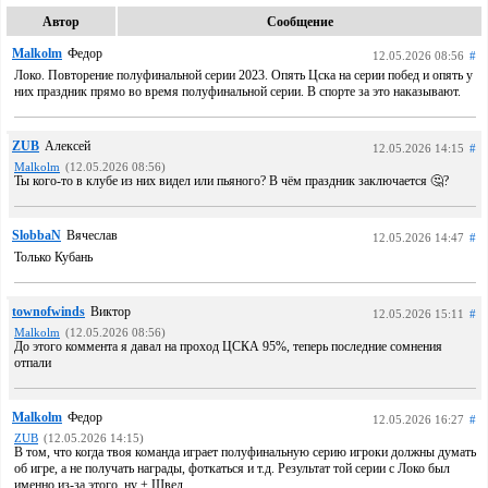
Автор
Сообщение
Malkolm
Федор
12.05.2026 08:56
#
Локо. Повторение полуфинальной серии 2023. Опять Цска на серии побед и опять у
них праздник прямо во время полуфинальной серии. В спорте за это наказывают.
ZUB
Алексей
12.05.2026 14:15
#
Malkolm
(12.05.2026 08:56)
Ты кого-то в клубе из них видел или пьяного? В чём праздник заключается 🤔?
SlobbaN
Вячеслав
12.05.2026 14:47
#
Только Кубань
townofwinds
Виктор
12.05.2026 15:11
#
Malkolm
(12.05.2026 08:56)
До этого коммента я давал на проход ЦСКА 95%, теперь последние сомнения
отпали
Malkolm
Федор
12.05.2026 16:27
#
ZUB
(12.05.2026 14:15)
В том, что когда твоя команда играет полуфинальную серию игроки должны думать
об игре, а не получать награды, фоткаться и т.д. Результат той серии с Локо был
именно из-за этого, ну + Швед