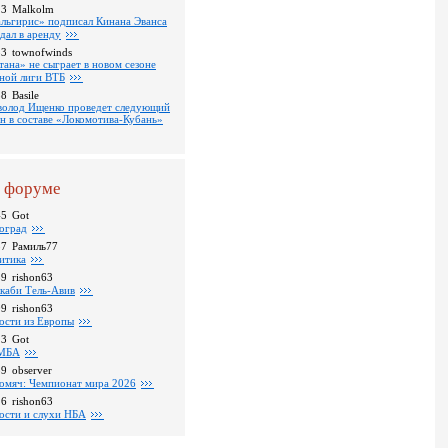
13
Malkolm
льгирис» подписал Кинана Эванса
тдал в аренду
53
townofwinds
тана» не сыграет в новом сезоне
ной лиги ВТБ
38
Basile
волод Ищенко проведет следующий
он в составе «Локомотива-Кубань»
 форуме
45
Got
оград
37
Рамиль77
итика
39
rishon63
каби Тель-Авив
09
rishon63
ости из Европы
23
Got
МБА
59
observer
омяч: Чемпионат мира 2026
16
rishon63
ости и слухи НБА