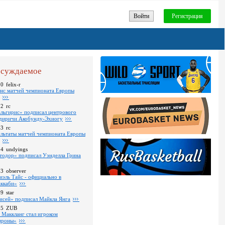
Войти
Регистрация
суждаемое
10
felix-r
нс матчей чемпионата Европы
52
rc
льгирис» подписал центрового
диричи Акобунду-Эхиогу
43
rc
ультаты матчей чемпионата Европы
24
undyings
тодор» подписал Уэнделла Грина
03
observer
иэль Тайс - официально в
ккаби»
09
star
исей» подписал Майкла Янга
35
ZUB
 Маккланг стал игроком
роны»