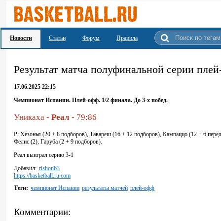
Новости
Статьи
Форум
Правила
Результат матча полуфинальной серии пле
17.06.2025 22:15
Чемпионат Испании. Плей-офф. 1/2 финала. До 3-х побед.
Уникаха -
Реал
- 79:86
Р: Хезонья (20 + 8 подборов), Тавареш (16 + 12 подборов), Кампаццо (12 + 6 переда
Фелис (2), Гаруба (2 + 9 подборов).
Реал выиграл серию 3-1
Добавил:
rishon63
https://basketball.ru.com
Теги:
чемпионат Испании
результаты матчей
плей-офф
Комментарии: