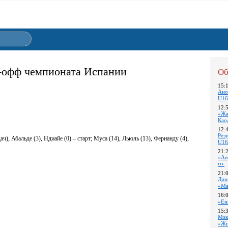
й-офф чемпионата Испании
Об
15:
Ано
U16
12:
«Жа
Као
12:
Pез
ч), Абальде (3), Ндиайе (0) – старт; Муса (14), Льюль (13), Фернанду (4),
U16
21:
«Ав
21:
Дан
«Ма
16:
«Ен
15:
Мэк
«Жи