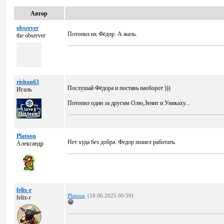
Автор
observer
Потопил их Фёдор. А жаль.
the observer
rishon63
Послушай Фёдора и поставь наоборот )))
Игаль
Потопил один за другим Олю,Зенит и Уникаху...
Platoon
Нет худa без добра. Федор пошел работать.
Александр
felix-r
Platoon
(18.06.2025 00:59)
felix-r
😁