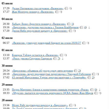
05 июля
17:29
Дилан Озетковски стал игроком «Валенсии»
(
0
)
17:27
Жан Монтеро покинул «Валенсию»
(
0
)
04 июля
20:30
Хабьер Лопес-Аростеги покинул «Валенсию»
(
1
)
19:16
«Барселона» досрочно рассталась с Уиллом Клайберном
(
4
)
17:20
Джош Нибо продолжит карьеру в «Барселоне»
(
0
)
02 июля
06:57
«Валенсия» утвердит рекордный бюджет на сезон-2026/27
(
0
)
01 июля
13:10
Кэмерон Тэйлор остается в «Валенсии»
(
0
)
12:37
«Реал» уволил Серджио Скариоло
(
7
)
30 июня
20:24
«Барселона» объявила об уходе сразу пяти игроков
(
2
)
20:19
«Барселона» ведет продвинутые переговоры с Умоджей Гибсоном
(
0
)
17:02
43-летний Марселиньо Уэртас продлил контракт с «Тенерифе»
(
2
)
29 июня
23:35
Педро Мартинес близок к назначению главным тренером «Реала»
(
6
)
18:33
«Мурсия» пытается подписать центрового ЦСКА Ливио Жан-Шарля
(
0
)
28 июня
23:56
Мозес Райт подтвердил переход в «Барселону»
(
0
)
18:09
Ди Джей Стюарт младший присоединился к «Басконии»
(
1
)