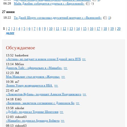
06:28
Майк Джеймс собирается судиться с «Барселоной»
(
0
)
27 июня
18:22
Ти Джей Шортс согласовал двухлетний контракт с «Валенсией»
(
1
)
1
|
2
|
3
|
4
|
5
|
6
|
7
|
8
|
9
|
10
|
11
|
12
|
13
|
14
|
15
|
16
|
17
|
18
|
19
|
20
далее
Обсуждаемое
13:52
basketbest
«Астана» не сыграет в новом сезоне Единой лиги ВТБ
13:14
MiGus
Даниэль Тайс - официально в «Маккаби»
12:23
JM
Мэк Маккланг стал игроком «Жироны»
10:36
as7
Лонни Уокер возвращается в НБА
22:43
as7
«Локомотив-Кубань» подпишет Алексея Покушевского
14:18
EAG
«Баскония» заключила соглашение с Дэмионом Бо
13:58
nikolat
«Дубай» подписал Торнике Шенгелия
12:03
rishon63
«Маккаби» подписал Армандо Бэйкота
08:13
rishon63