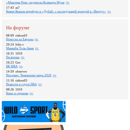
«Максима Рим» подписал Ксавьера Муна
17:43
as7
Кевин Кокила перейдет в «Дубай» с последующей арендой в «Виртус»
На форуме
08:09
rishon63
Новости из Европы
20:24
felix-r
Маккаби Тель-Авив
16:31
1010
Политика
16:23
Got
БК МБА
14:59
observer
Ногомяч: Чемпионат мира 2026
11:16
rishon63
Новости и слухи НБА
08:26
1010
Кино и сериалы