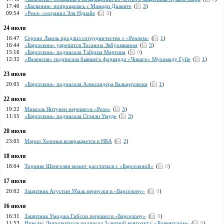
17:40
«Баскония» попрощалась с Мамади Диаките
(
3
)
09:54
«Реал» сохранил Эли Ндиайе
(
0
)
24 июля
16:47
Серхио Льюль продлил сотрудничество с «Реалом»
(
1
)
16:44
«Барселона» укрепится Тосаном Эвбуомваном
(
3
)
15:16
«Барселона» подписала Тайриза Мартина
(
0
)
12:32
«Валенсия» подписала бывшего форварда «Чикаго» Мухамаду Гуйе
(
1
)
23 июля
20:05
«Барселона» подписала Александера Бальцеровски
(
1
)
22 июля
19:22
Микаэль Янтунен перешел в «Реал»
(
3
)
11:55
«Барселона» подписала Стэнли Умуде
(
3
)
20 июля
23:05
Марио Хезонья возвращается в НБА
(
2
)
18 июля
18:04
Торнике Шенгелия может расстаться с «Барселоной»
(
0
)
17 июля
20:02
Защитник Агустин Убаль вернулся в «Барселону»
(
0
)
16 июля
16:31
Защитник Умоджа Гибсон перешел в «Барселону»
(
0
)
11:53
Николас Лапровиттола подписал 3-летний контракт с «Ховентудом»
(
0
)