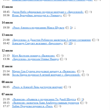
15 июля
18:45
Джош Нибо официально подписал контракт с «Барселоной»
(
0
)
10:56
Игнас Браздейкис переходит в «Уникаху»
(
0
)
14 июля
19:50
«Реал» близок к подписанию Макса Шульги
(
5
)
13 июля
21:00
«Барселона» и Джастин Робинсон заключили 2-летнее соглашение
(
0
)
10:42
Александр Секулич возглавит «Барселону»
(
18
)
12 июля
21:13
Мэтт Костелло покинул «Валенсию»
(
0
)
13:36
«Барселона» подписала Оливье Нкамуа
(
0
)
11 июля
21:14
Марио Сен-Супери продолжит карьеру в «Валенсии»
(
0
)
00:06
Хоэль Парра подписал 4-летний контракт с «Барселоной»
(
0
)
08 июля
06:05
«Реал» и Алексей Лень расторгли контракт
(
0
)
07 июля
21:19
«Валенсия» объявила о подписании Ти Джей Шортса
(
1
)
18:15
«Валенсия» назначила Хави Альберта главным тренером
(
0
)
17:17
Хайме Прадилья перешел в «Реал»
(
0
)