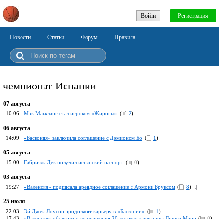
Войти
Регистрация
Новости
Статьи
Форум
Правила
чемпионат Испании
07 августа
10:06
Мэк Маккланг стал игроком «Жироны»
(
2
)
06 августа
14:09
«Баскония» заключила соглашение с Дэмионом Бо
(
1
)
05 августа
15:00
Габриэль Дек получил испанский паспорт
(
0
)
03 августа
19:27
«Валенсия» подписала арендное соглашение с Армони Бруксом
(
8
)
25 июля
22:03
Эй Джей Лоусон продолжит карьеру в «Басконии»
(
1
)
17:43
«Валенсия» объявила о возвращении 20-летнего защитника Лукаса Мари
(
0
)