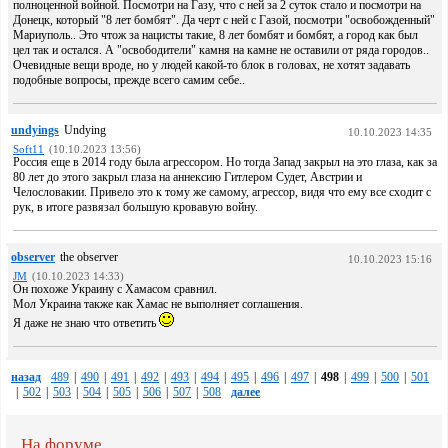
полноценной войной. Посмотри на Газу, что с ней за 2 суток стало и посмотри на
Донецк, который "8 лет бомбят". Да черт с ней с Газой, посмотри "освобожденный"
Мариуполь.. Это чтож за нацисты такие, 8 лет бомбят и бомбят, а город как был
цел так и остался. А "освободители" камня на камне не оставили от ряда городов..
Очевидные вещи вроде, но у людeй какой-то блок в головах, не хотят задавать
подобные вопросы, прежде всего самим себе..
undyings
Undying
10.10.2023 14:35
Soft11
(10.10.2023 13:56)
Россия еще в 2014 году была агрессором. Но тогда Запад закрыл на это глаза, как за
80 лет до этого закрыл глаза на аннексию Гитлером Судет, Австрии и
Челословакии. Привело это к тому же самому, агрессор, видя что ему все сходит с
рук, в итоге развязал большую кровавую войну.
observer
the observer
10.10.2023 15:16
JM
(10.10.2023 14:33)
Он похоже Украину с Хамасом сравнил.
Мол Украина также как Хамас не выполняет соглашения.
Я даже не знаю что ответить
назад
489
|
490
|
491
|
492
|
493
|
494
|
495
|
496
|
497
|
498
|
499
|
500
|
501
|
502
|
503
|
504
|
505
|
506
|
507
|
508
далее
На форуме