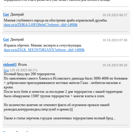
Got
Дмитрий
10.10.2023 06:57
Мнения глубинного народа на обострение арабо-израильской дружбы.
dzen.ru/a/ZSIK4-5-HFO9qlgC?referrer_clid=1400&
Got
Дмитрий
10.10.2023 07:58
Израиль обречен. Мнение эксперта и сочуствующих.
dzen.ru/a/ZSLK_MX5WT481ANX?referrer_clid=1400&
rishon63
Игаль
10.10.2023 09:20
Got
(10.10.2023 06:57)
Полный бред про 200 террористов.
По заявлениям самого Хамаса и Исламского джихада было 3000-4000 их боевиков
+ добровольно присоединившиеся местные жители Газы - любители насилия и
крови.
После всех боёв и зачисток за последние 2 дня террористов с нашей территории
было обнаружено 1500! трупов террористов + многие взяты в плен.
Но количество конечно не отменяет факта об огромном провале нашей
разведки,контрразведки,спецслужб и армии (((
Также в статье перечень городов захваченных террористами полный бред...