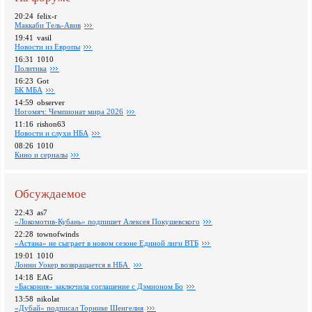
20:24
felix-r
Маккаби Тель-Авив
19:41
vasil
Новости из Европы
16:31
1010
Политика
16:23
Got
БК МБА
14:59
observer
Ногомяч: Чемпионат мира 2026
11:16
rishon63
Новости и слухи НБА
08:26
1010
Кино и сериалы
Обсуждаемое
22:43
as7
«Локомотив-Кубань» подпишет Алексея Покушевского
22:28
townofwinds
«Астана» не сыграет в новом сезоне Единой лиги ВТБ
19:01
1010
Лонни Уокер возвращается в НБА
14:18
EAG
«Баскония» заключила соглашение с Дэмионом Бо
13:58
nikolat
«Дубай» подписал Торнике Шенгелия