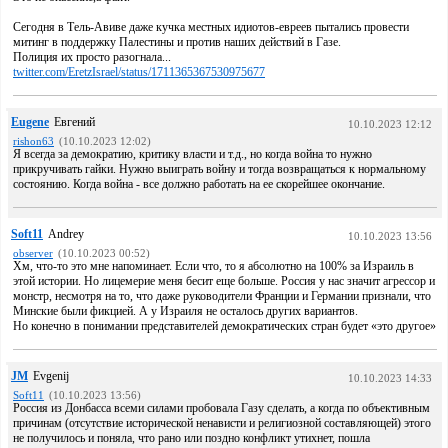
Сегодня в Тель-Авиве даже кучка местных идиотов-евреев пытались провести
митинг в поддержку Палестины и против наших действий в Газе.
Полиция их просто разогнала...
twitter.com/EretzIsrael/status/1711365367530975677
Eugene
Евгений
10.10.2023 12:12
rishon63
(10.10.2023 12:02)
Я всегда за демократию, критику власти и т.д., но когда война то нужно
прикручивать гайки. Нужно выиграть войну и тогда возвращаться к нормальному
состоянию. Когда война - все должно работать на ее скорейшее окончание.
Soft11
Andrey
10.10.2023 13:56
observer
(10.10.2023 00:52)
Хм, что-то это мне напоминает. Если что, то я абсолютно на 100% за Израиль в
этой истории. Но лицемерие меня бесит еще больше. Россия у нас значит агрессор и
монстр, несмотря на то, что даже руководители Франции и Германии признали, что
Минские были фикцией. А у Израиля не осталось других вариантов.
Но конечно в понимании представителей демократических стран будет «это другое»
JM
Evgenij
10.10.2023 14:33
Soft11
(10.10.2023 13:56)
Россия из Донбасса всеми силами пробовала Газу сделать, а когда по объективным
причинам (отсутствие исторической ненависти и религиозной составляющей) этого
не получилось и поняла, что рано или поздно конфликт утихнет, пошла