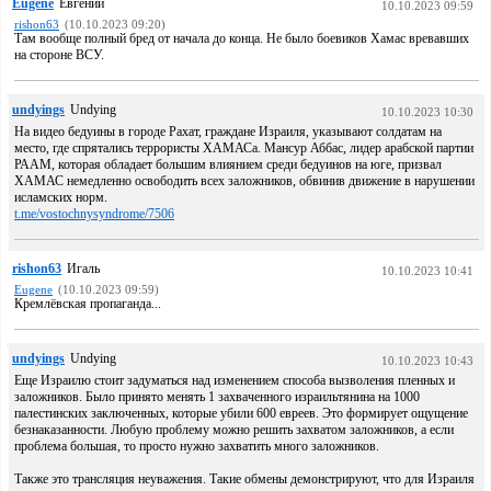
Eugene
Евгений
10.10.2023 09:59
rishon63
(10.10.2023 09:20)
Там вообще полный бред от начала до конца. Не было боевиков Хамас вревавших
на стороне ВСУ.
undyings
Undying
10.10.2023 10:30
На видео бедуины в городе Рахат, граждане Израиля, указывают солдатам на
место, где спрятались террористы ХАМАСа. Мансур Аббас, лидер арабской партии
РААМ, которая обладает большим влиянием среди бедуинов на юге, призвал
ХАМАС немедленно освободить всех заложников, обвинив движение в нарушении
исламских норм.
t.me/vostochnysyndrome/7506
rishon63
Игаль
10.10.2023 10:41
Eugene
(10.10.2023 09:59)
Кремлёвская пропаганда...
undyings
Undying
10.10.2023 10:43
Еще Израилю стоит задуматься над изменением способа вызволения пленных и
заложников. Было принято менять 1 захваченного израильтянина на 1000
палестинских заключенных, которые убили 600 евреев. Это формирует ощущение
безнаказанности. Любую проблему можно решить захватом заложников, а если
проблема большая, то просто нужно захватить много заложников.
Также это трансляция неуважения. Такие обмены демонстрируют, что для Израиля