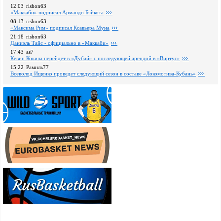
12:03
rishon63
«Маккаби» подписал Армандо Бэйкота
08:13
rishon63
«Максима Рим» подписал Ксавьера Муна
21:18
rishon63
Даниэль Тайс - официально в «Маккаби»
17:43
as7
Кевин Кокила перейдет в «Дубай» с последующей арендой в «Виртус»
15:22
Рамиль77
Всеволод Ищенко проведет следующий сезон в составе «Локомотива-Кубань»