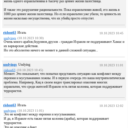
жизнь одного израильтянина в тысячу раз ценнее жизни палестинца.
И также это разрушение рациональности. Пока израильтянин живой, его жизнь в
1000 раз ценнее жизни палестинца. Но если израильтян уже убили, то ценность их
жизни насколько несущественна, что их убийц просто отпустят.
rishon63
Игаль
10.10.2023 10:45
undyings
(10.10.2023 10:30)
Очень много арабов,бедуинов,друзов - граждан Израиля не поддерживают Хамас и
их варварские действия.
Но это абсолютно ничего не меняет в данной сложной ситуации...
undyings
Undying
10.10.2023 11:01
rishon63
(10.10.2023 10:45)
Меняет. Это показывает, что попытки представить ситуацию как конфликт между
евреями и мусульманами ложны. И в первую очередь это ваша внутриполитическая
проблема. Например, Кац в своем видео транслировал опасения многих
израильтян, что среди жителей Израиля есть пятая колонна, которая поддерживает
террористов.
rishon63
Игаль
10.10.2023 12:02
undyings
(10.10.2023 11:01)
Это не конфликт между евреями и мусульманами.
И да, в Израиле есть также пятая колонна (арабы), которая поддерживает
террористов.
Это не опасение,а факт.