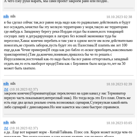
А чего Ему руки марать, мы сами проект закроем рано или поздно..
nils
nils
10.10.2023 02:38
я бы сделал сейчас так,все равно ведь надо как-то радикально действовать и будут
все осуждать,зачистил бы эту мелкую территорию у моря,такую же территорию
где-нибудь к Западному берегу реки Иордан отдал бы взамен,всех товарищей
сосущих лапу и деградирующих в лагерях без всякой экономики туда бы
переселил,Хамас конечно перебить и там уже в одном месте им всем действительно
помогать,не строить заборов,пусть будет это их Палестина.И платить им лет 100
еще,да,как Чечне примерно(И сюда как раз бабло ес-вское приобщить,максимально
транспарентно).(Там да,конечно,понимаю,пришлось бы че-то решать с
Иерусалимом,восточный как-то надо было бы все равно отторговать,а западный
отдать им,то есть наоборот вроде)Типа как с Берлином было когда-то,лет на 50
может быть хватило.
nils
nils
10.10.2023 02:39
JM
(10.10.2023 02:37)
закроем конечно)Терминатор(щас переключил на один канал,у нас Терминатор
первую часть показывают,интересный знак). Но тогда ведь это Его план..Опять же
есть еще два целых реально очень возможных сценария,Супервулкан какой-нить
либо сценарий с динозаврами.Но мне кажется мы сами быстрее справимся.
nils
nils
10.10.2023 03:05
JM
(10.10.2023 02:37)
а да...Еще вот вариант норм - Китай/Тайвань. Плюс сев. Корея может всегда чем-то
порадовать.Эти очаги разжечь и уже может хватить для полного абзаца.