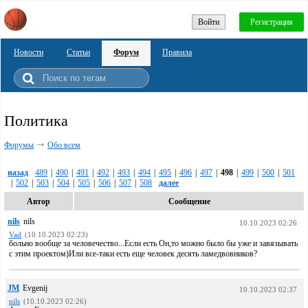
Войти
Регистрация
Новости
Статьи
Форум
Правила
Политика
Форумы
Обо всем
назад
489
|
490
|
491
|
492
|
493
|
494
|
495
|
496
|
497
|
498
|
499
|
500
|
501
|
502
|
503
|
504
|
505
|
506
|
507
|
508
далее
Автор
Сообщение
nils
nils
10.10.2023 02:26
Vad
(10.10.2023 02:23)
больно вообще за человечество...Если есть Он,то можно было бы уже и завязывать
с этим проектом)Или все-таки есть еще человек десять ламедвовников?
JM
Evgenij
10.10.2023 02:37
nils
(10.10.2023 02:26)