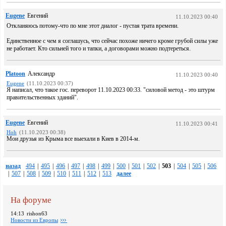
Eugene
Евгений
11.10.2023 00:40
Откланяюсь потому-что по мне этот диалог - пустая трата времени.
Единственное с чем я соглашусь, что сейчас похоже ничего кроме грубой силы уже
не работает. Кто сильней того и тапки, а договорами можно подтереться.
Platoon
Александр
11.10.2023 00:40
Eugene
(11.10.2023 00:37)
Я написал, что такое гос. переворот 11.10.2023 00:33. "силовой метод - это штурм
правительственных зданий".
Eugene
Евгений
11.10.2023 00:41
Hoh
(11.10.2023 00:38)
Мои друзья из Крыма все выехали в Киев в 2014-м.
назад
494
|
495
|
496
|
497
|
498
|
499
|
500
|
501
|
502
|
503
|
504
|
505
|
506
|
507
|
508
|
509
|
510
|
511
|
512
|
513
далее
На форуме
14:13
rishon63
Новости из Европы