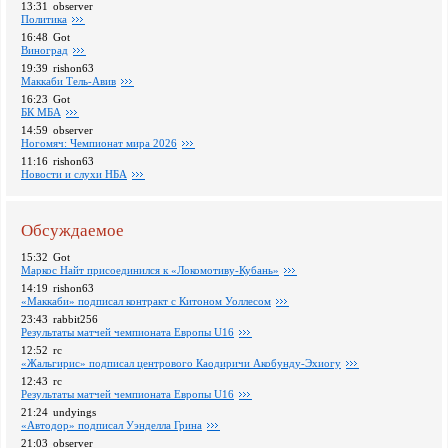
13:31
observer
Политика
16:48
Got
Виноград
19:39
rishon63
Маккаби Тель-Авив
16:23
Got
БК МБА
14:59
observer
Ногомяч: Чемпионат мира 2026
11:16
rishon63
Новости и слухи НБА
Обсуждаемое
15:32
Got
Маркос Найт присоединился к «Локомотиву-Кубань»
14:19
rishon63
«Маккаби» подписал контракт с Китоном Уоллесом
23:43
rabbit256
Pезультаты матчей чемпионата Европы U16
12:52
rc
«Жальгирис» подписал центрового Каодиричи Акобунду-Эхиогу
12:43
rc
Pезультаты матчей чемпионата Европы U16
21:24
undyings
«Автодор» подписал Уэнделла Грина
21:03
observer