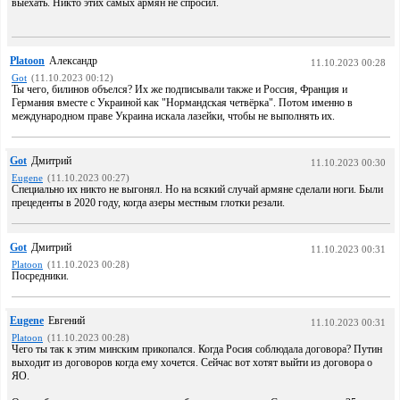
выехать. Никто этих самых армян не спросил.
Platoon
Александр
11.10.2023 00:28
Got
(11.10.2023 00:12)
Ты чего, билинов объелся? Их же подписывали также и Россия, Франция и
Германия вместе с Украиной как "Нормандская четвёрка". Потом именно в
международном праве Украина искала лазейки, чтобы не выполнять их.
Got
Дмитрий
11.10.2023 00:30
Eugene
(11.10.2023 00:27)
Специально их никто не выгонял. Но на всякий случай армяне сделали ноги. Были
прецеденты в 2020 году, когда азеры местным глотки резали.
Got
Дмитрий
11.10.2023 00:31
Platoon
(11.10.2023 00:28)
Посредники.
Eugene
Евгений
11.10.2023 00:31
Platoon
(11.10.2023 00:28)
Чего ты так к этим минским прикопался. Когда Росия соблюдала договора? Путин
выходит из договоров когда ему хочется. Сейчас вот хотят выйти из договора о
ЯО.