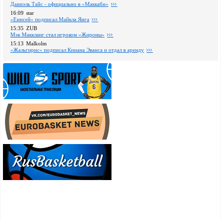
Даниэль Тайс - официально в «Маккаби»
16:09
star
«Енисей» подписал Майкла Янга
15:35
ZUB
Мэк Маккланг стал игроком «Жироны»
15:13
Malkolm
«Жальгирис» подписал Кинана Эванса и отдал в аренду