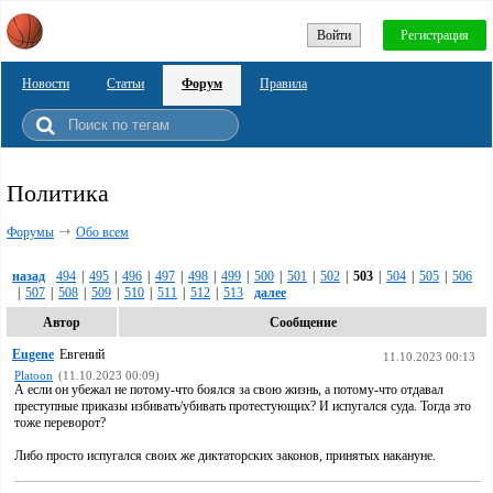
Войти
Регистрация
Новости
Статьи
Форум
Правила
Политика
Форумы
Обо всем
назад
494
|
495
|
496
|
497
|
498
|
499
|
500
|
501
|
502
|
503
|
504
|
505
|
506
|
507
|
508
|
509
|
510
|
511
|
512
|
513
далее
Автор
Сообщение
Eugene
Евгений
11.10.2023 00:13
Platoon
(11.10.2023 00:09)
А если он убежал не потому-что боялся за свою жизнь, а потому-что отдавал
преступные приказы избивать/убивать протестующих? И испугался суда. Тогда это
тоже переворот?
Либо просто испугался своих же диктаторских законов, принятых накануне.