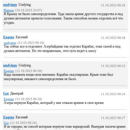
undyings
Undying
11.10.2023 00:16
Platoon
(10.10.2023 23:07)
В Крыму не было самоопределения. Туда зашла армия другого государства и под
дулами автоматов провела голосование. Таким способом можно отделить всё что
угодно.
Eugene
Евгений
11.10.2023 00:18
undyings
(11.10.2023 00:16)
Так сейчас все и отделяют. Азербайджан так отделил Карабах, тоже силой и под
дулами автоматов. Но это неправильно, этот путь ведет к хаосу
undyings
Undying
11.10.2023 00:23
Eugene
(11.10.2023 00:18)
Надо называть вещи свои именами. Карабах оккупирован. Крым тоже был
оккупирован, никакого самоопределения не было.
Got
Дмитрий
11.10.2023 00:24
Eugene
(11.10.2023 00:18)
Азеры вернули Карабах, который у них отжали армяне в свое время.
Eugene
Евгений
11.10.2023 00:27
Got
(11.10.2023 00:24)
Я не спрорю, но способ которым вернули тоже варварский. Вынудив тысячи армян