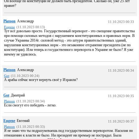
Он вообще по конституции не должен быть президентом. Сколько он, уже 25 лет
правит?
Platoon
Александр
11.10.2023 00:33
Eugene
(11.10.2023 00:13)
Тут всё довольно просто. Государственный переворот - это смещение правительства
при помощи силовых методов с нарушением конституционных и правовых норм. В
случае Украины 2014г. силовой метод - это штурм правительственных зданий,
нарушения конституционных норм - это незаконное отсранение президента (не по
конституции). Или теперь и госудаственного переворота в Украине не было? Я уже
ничему не удивлюсь.
Platoon
Александр
11.10.2023 00:34
Got
(11.10.2023 00:24)
А арабы сейчас могут вернуть своё у Израиля?
Got
Дмитрий
11.10.2023 00:35
Platoon
(11.10.2023 00:34)
Если смогут его победить - легко.
Eugene
Евгений
11.10.2023 00:37
Platoon
(11.10.2023 00:33)
Я не знаю что ты подразумеваешь под государственным переворотом. Насилия по
отношению к власти не было. Ни президент ни премьер не пострадал. Была