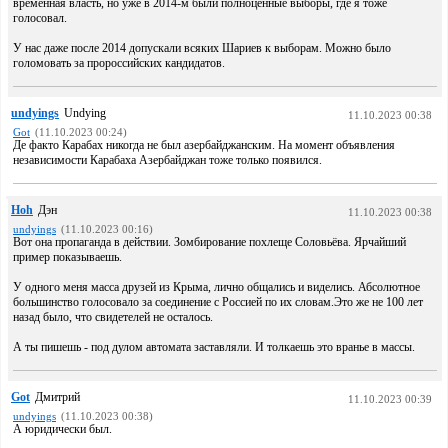
временная власть, но уже в 2014-м были полноценные выборы, где я тоже
голосовал.
У нас даже после 2014 допускали всяких Шариев к выборам. Можно было
голомовать за пророссийских кандидатов.
undyings
Undying
11.10.2023 00:38
Got
(11.10.2023 00:24)
Де факто Карабах никогда не был азербайджанским. На момент объявления
независимости Карабаха Азербайджан тоже только появился.
Hoh
Дэн
11.10.2023 00:38
undyings
(11.10.2023 00:16)
Вот она пропаганда в действии. Зомбирование похлеще Соловьёва. Ярчайший
пример показываешь.
У одного меня масса друзей из Крыма, лично общались и виделись. Абсолютное
большинство голосовало за соединение с Россией по их словам.Это же не 100 лет
назад было, что свидетелей не осталось.
А ты пишешь - под дулом автомата заставляли. И толкаешь это вранье в массы.
Got
Дмитрий
11.10.2023 00:39
undyings
(11.10.2023 00:38)
А юридически был.