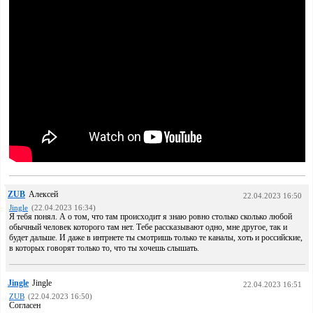
ZUB
Алексей
22.04.2023 16:50
Jingle
(22.04.2023 16:34)
Я тебя понял. А о том, что там происходит я знаю ровно столько сколько любой
обычный человек которого там нет. Тебе рассказывают одно, мне другое, так и
будет дальше. И даже в интрнете ты смотришь только те каналы, хоть и российские,
в которых говорят только то, что ты хочешь слышать.
Jingle
Jingle
22.04.2023 16:51
ZUB
(22.04.2023 16:50)
Согласен