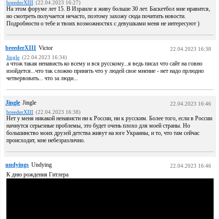
breederXIII
(22.04.2023 16:27)
На этом форуме лет 15. В Израиле я живу больше 30 лет. Баскетбол мне нравится,
но смотреть получается нечасто, поэтому захожу сюда почитать новости.
Подробности о тебе и твоих возможностях с девушками меня не интересуют )
breederXIII
Victor
22.04.2023 16:38
Jingle
(22.04.2023 16:34)
а чтож такая ненависть ко всему и вся русскому...я ведь писал что сайт на говно
изойдется...что так сложно принять что у людей свое мнение - нет надо прлюдно
четвервовать... что за люди...
Jingle
Jingle
22.04.2023 16:46
breederXIII
(22.04.2023 16:38)
Нет у меня никакой ненависти ни к России, ни к русским. Более того, если в России
начнутся серьезные проблемы, это будет очень плохо для моей страны. Но
большинство моих друзей детства живут на юге Украины, и то, что там сейчас
происходит, мне небезразлично.
undyings
Undying
22.04.2023 16:46
К дню рождения Гитлера