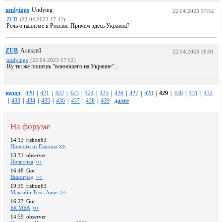
undyings
Undying
22.04.2023 17:52
ZUB
(22.04.2023 17:42)
Речь о нацизме в России. Причем здесь Украина?
ZUB
Алексей
22.04.2023 18:01
undyings
(22.04.2023 17:52)
Ну ты же пишешь "воюющего на Украине"...
назад
420
|
421
|
422
|
423
|
424
|
425
|
426
|
427
|
428
|
429
|
430
|
431
|
432
|
433
|
434
|
435
|
436
|
437
|
438
|
439
далее
На форуме
14:13
rishon63
Новости из Европы
13:31
observer
Политика
16:48
Got
Виноград
19:39
rishon63
Маккаби Тель-Авив
16:23
Got
БК МБА
14:59
observer