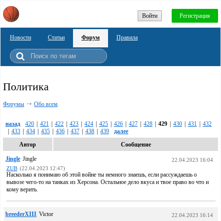
Войти
Регистрация
Новости
Статьи
Форум
Правила
Политика
Форумы
Обо всем
назад
420
|
421
|
422
|
423
|
424
|
425
|
426
|
427
|
428
|
429
|
430
|
431
|
432
|
433
|
434
|
435
|
436
|
437
|
438
|
439
далее
Автор
Сообщение
Jingle
Jingle
22.04.2023 16:04
ZUB
(22.04.2023 12:47)
Насколько я понимаю об этой войне ты немного знаешь, если рассуждаешь о
вывозе чего-то на танках из Херсона. Остальное дело вкуса и твое право во что и
кому верить.
breederXIII
Victor
22.04.2023 16:14