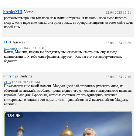
breederXIII
Victor
22.04.2023 16:51
рассказывть про кто там кого не в моих интересах. я не ною и кого смог перевез
сюда .. жить надо а не ныть.. она одна у нас... а горепропальщиков на этом сайте хоть
попой ешь
ZUB
Алексей
22.04.2023 16:56
undyings
(22.04.2023 16:46)
Капец, Максим, какую ты бредятину выискиваешь, смотришь, еще и сюда
копипастишь... У тебя одни фашисты кругом.. Как ты это все выдерживаешь,
бедолага..
undyings
Undying
22.04.2023 17:16
ZUB
(22.04.2023 16:56)
Показателен еще такой момент. Мардан идейный сторонник русского мира, не
обычный путинский лизоблюд-пропагандист, его от косплея гитлеровского нацизма
коробит. Зато для Z-россиян, которые составляют его аудиторию, эстетика
гитлеровского нацизма это норм. 5 тысяч дизлайков на 2 тысячи лайков Мардану
влепили.