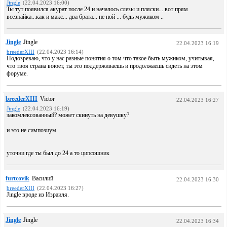
Jingle
(22.04.2023 16:00)
Ты тут появился акурат после 24 и началось слезы и пляски... вот прям
всезнайка...как и макс... два брата... не ной ... будь мужиком ..
Jingle
Jingle
22.04.2023 16:19
breederXIII
(22.04.2023 16:14)
Подозреваю, что у нас разные понятия о том что такое быть мужиком, учитывая,
что твоя страна воюет, ты это поддерживаешь и продолжаешь сидеть на этом
форуме.
breederXIII
Victor
22.04.2023 16:27
Jingle
(22.04.2023 16:19)
закомлексованный? может скинуть на девушку?
и это не симпозиум
уточни где ты был до 24 а то ципсошник
furtcovik
Василий
22.04.2023 16:30
breederXIII
(22.04.2023 16:27)
Jingle вроде из Израиля.
Jingle
Jingle
22.04.2023 16:34