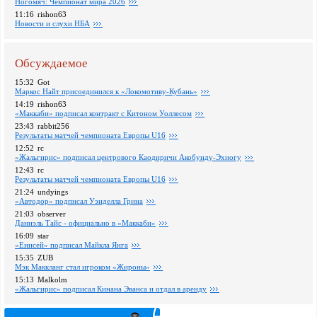
Ногомяч: Чемпионат мира 2026
11:16
rishon63
Новости и слухи НБА
Обсуждаемое
15:32
Got
Маркос Найт присоединился к «Локомотиву-Кубань»
14:19
rishon63
«Маккаби» подписал контракт с Китоном Уоллесом
23:43
rabbit256
Pезультаты матчей чемпионата Европы U16
12:52
rc
«Жальгирис» подписал центрового Каодиричи Акобунду-Эхиогу
12:43
rc
Pезультаты матчей чемпионата Европы U16
21:24
undyings
«Автодор» подписал Уэнделла Грина
21:03
observer
Даниэль Тайс - официально в «Маккаби»
16:09
star
«Енисей» подписал Майкла Янга
15:35
ZUB
Мэк Маккланг стал игроком «Жироны»
15:13
Malkolm
«Жальгирис» подписал Кинана Эванса и отдал в аренду