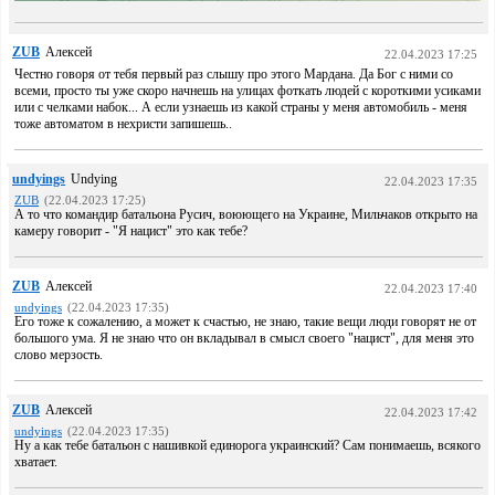
ZUB
Алексей
22.04.2023 17:25
Честно говоря от тебя первый раз слышу про этого Мардана. Да Бог с ними со
всеми, просто ты уже скоро начнешь на улицах фоткать людей с короткими усиками
или с челками набок... А если узнаешь из какой страны у меня автомобиль - меня
тоже автоматом в нехристи запишешь..
undyings
Undying
22.04.2023 17:35
ZUB
(22.04.2023 17:25)
А то что командир батальона Русич, воюющего на Украине, Мильчаков открыто на
камеру говорит - "Я нацист" это как тебе?
ZUB
Алексей
22.04.2023 17:40
undyings
(22.04.2023 17:35)
Его тоже к сожалению, а может к счастью, не знаю, такие вещи люди говорят не от
большого ума. Я не знаю что он вкладывал в смысл своего "нацист", для меня это
слово мерзость.
ZUB
Алексей
22.04.2023 17:42
undyings
(22.04.2023 17:35)
Ну а как тебе батальон с нашивкой единорога украинский? Сам понимаешь, всякого
хватает.