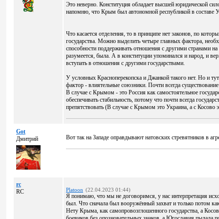
Это неверно. Конституция обладает высшей юридической сило
напомню, что Крым был автономной республикой в составе 
Что касается отделения, то в принципе нет законов, по котор
государства. Можно выделить четыре главных фактора, необх
способности поддерживать отношения с другими странами на 
разумеется, была. А в конституции упоминался и народ, и ве
вступать в отношения с другими государствами.
У условных Красноперекопска и Джанкой такого нет. Но и тут
фактор - влиятельные союзники. Почти всегда существование
В случае с Крымом - это Россия как самостоятельное государ
обеспечивать стабильность, потому что почти всегда государст
препятствовать (В случае с Крымом это Украина, а с Косово э
Got
Вот так на Западе оправдывают натовских стревятников в аг
Дмитрий
rc
Platoon
(22.04.2023 01:44)
RC
Я понимаю, что мы не договоримся, у нас интерпретация исх
был. Что сначала был вооружённый захват и только потом как
Нету Крыма, как самопровозглошенного государства, а Косо
боевиков без опозновательных знаков, а Югославия пылала по