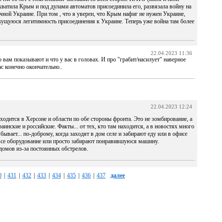
ахватила Крым и под дулами автоматов присоединила его, развязала войну на
очной Украине. При том , что я уверен, что Крым нафиг не нужен Украине,
ущуюся легитимность присоединения к Украине. Теперь уже война там более
22.04.2023 11:36
 вам показывают и что у вас в головах. И про "грабит/насилует" наверное
ас конечно окончательно..
22.04.2023 12:24
ходится в Херсоне и области по обе стороны фронта. Это не зомбирование, а
аинские и российские. Факты... от тех, кто там находится, а в новостях много
бывает... по-доброму, когда заходят в дом селе и забирают еду или в офисе
все оборудование или просто забирают понравившуюся машину.
 домов из-за постоянных обстрелов.
0
|
431
|
432
|
433
|
434
|
435
|
436
|
437
далее