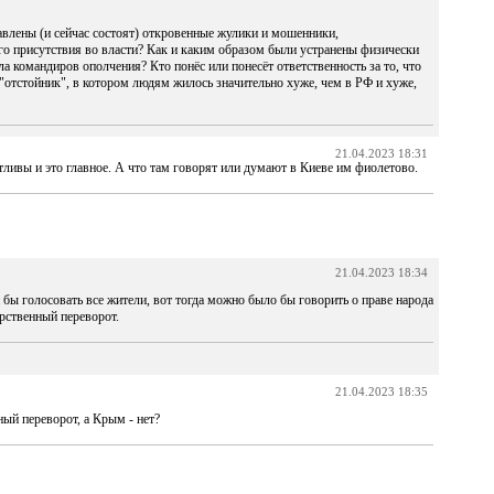
влены (и сейчас состоят) откровенные жулики и мошенники,
о присутствия во власти? Как и каким образом были устранены физически
ла командиров ополчения? Кто понёс или понесёт ответственность за то, что
отстойник", в котором людям жилось значительно хуже, чем в РФ и хуже,
21.04.2023 18:31
тливы и это главное. А что там говорят или думают в Киеве им фиолетово.
21.04.2023 18:34
бы голосовать все жители, вот тогда можно было бы говорить о праве народа
арственный переворот.
21.04.2023 18:35
ый переворот, а Крым - нет?