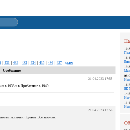
На
10:
Пол
16:
Вин
0
|
431
|
432
|
433
|
434
|
435
|
436
|
437
далее
19:
Сообщение
Мак
08:
21.04.2023 17:55
Нов
16:
рии в 1938 и в Прибалтике в 1940.
БК 
14:
Ног
11:
Нов
21.04.2023 17:56
зовал парламент Крыма. Всё законно.
Об