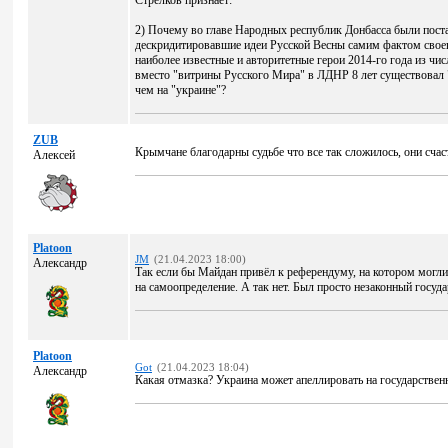
Стрелков признает:
2) Почему во главе Народных республик Донбасса были поста
дескридитировавшие идеи Русской Весны самим фактом своег
наиболее известные и авторитетные герои 2014-го года из чис
вместо "витрины Русского Мира" в ЛДНР 8 лет существовал "
чем на "украине"?
ZUB
Крымчане благодарны судьбе что все так сложилось, они счас
Алексей
Platoon
JM
(21.04.2023 18:00)
Александр
Так если бы Майдан привёл к референдуму, на котором могли 
на самоопределение. А так нет. Был просто незаконный госуд
Platoon
Got
(21.04.2023 18:04)
Александр
Какая отмазка? Украина может апеллировать на государственн