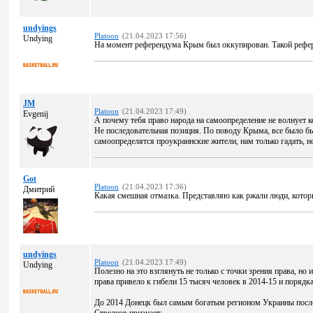
undyings
Platoon
(21.04.2023 17:56)
Undying
На момент референдума Крым был оккупирован. Такой рефер
JM
Platoon
(21.04.2023 17:49)
Evgenij
А почему тебя право народа на самоопределение не волнует к
Не последовательная позиция. По поводу Крыма, все было бы
самоопределятся проукраинские жители, нам только гадать, 
Got
Platoon
(21.04.2023 17:36)
Дмитрий
Какая смешная отмазка. Представляю как ржали люди, котор
undyings
Platoon
(21.04.2023 17:49)
Undying
Полезно на это взглянуть не только с точки зрения права, н
права привело к гибели 15 тысяч человек в 2014-15 и порядка
До 2014 Донецк был самым богатым регионом Украины после 