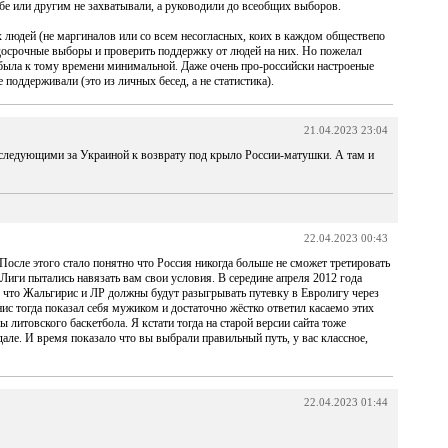
ебе или другим не захватывали, а руководили до всеобщих выборов.
х людей (не маргиналов или со всем несогласных, коих в каждом обществепо
 досрочные выборы и проверить поддержку от людей на них. Но пожелал
 была к тому времени минимальной. Даже очень про-российски настроеные
 поддерживали (это из личных бесед, а не статистика).
21.04.2023 23:04
я следующими за Украиной к возврату под крыло России-матушки. А там и
22.04.2023 00:43
 После этого стало понятно что Россия никогда больше не сможет третировать
 Лиги пытались навязать вам свои условия. В середине апреля 2012 года
 что Жальгирис и ЛР должны будут разыгрывать путевку в Евролигу через
ис тогда показал себя мужиком и достаточно жёстко ответил касаемо этих
 литовского баскетбола. Я кстати тогда на старой версии сайта тоже
але. И время показало что вы выбрали правильный путь, у вас классное,
22.04.2023 01:44