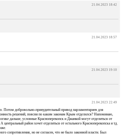
21.04.2023 18:42
21.04.2023 18:57
21.04.2023 19:10
21.04.2023 22:49
ью. Потом добровольно-принудительный привод парламентариев для
аконность решений, поясни по каким законам Крым отделился? Напоминаю,
логике дальше, условные Красноперекопск и Джанкой могут отделиться от
 центральный район хочет отделиться от остального Красноперекопска и тд.
иже.
го сопротивления, но не согласен, что не было законной власти. Был