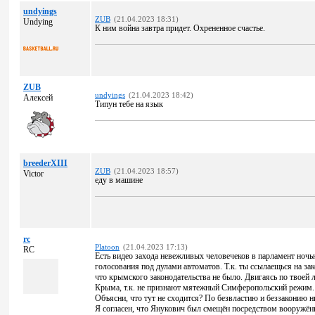
undyings
ZUB
(21.04.2023 18:31)
Undying
К ним война завтра придет. Охрененное счастье.
ZUB
undyings
(21.04.2023 18:42)
Алексей
Типун тебе на язык
breederXIII
ZUB
(21.04.2023 18:57)
Victor
еду в машине
rc
Platoon
(21.04.2023 17:13)
RC
Есть видео захода невежливых человечеков в парламент ноч
голосования под дулами автоматов. Т.к. ты ссылаещься на з
что крымского законодательства не было. Двигаясь по твоей 
Крыма, т.к. не признают мятежный Симферопольский режим. А
Объясни, что тут не сходится? По безвластию и беззаконию н
Я согласен, что Янукович был смещён посредством вооружённо