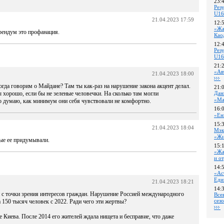
23:
Pез
U16
21.04.2023 17:59
12:
«Жа
ендум это профанация.
Као
12:
Pез
U16
21:
«Ав
21.04.2023 18:00
огда говорим о Майдане? Там ты как-раз на нарушение закона акцент делал.
21:
 хорошо, если бы не зеленые человечки. На сколько там могли
Дан
«Ма
но думаю, как минимум они себя чувствовали не комфортно.
16:
«Ен
15:
21.04.2023 18:04
Мэк
«Жи
ые ее придумывали.
15:
«Жа
и о
14:
«Ас
Еди
21.04.2023 18:21
14:
о и с точки зрения интересов граждан. Нарушение Россией международного
Все
сез
 150 тысяч человек с 2022. Ради чего эти жертвы?
Киева. После 2014 его жителей ждала нищета и бесправие, что даже