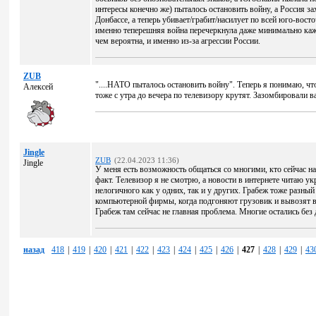
интересы конечно же) пыталось остановить войну, а Россия з
Донбассе, а теперь убивает/грабит/насилует по всей юго-вост
именно теперешняя война перечеркнула даже минимально каж
чем вероятна, и именно из-за агрессии России.
ZUB
"....НАТО пыталось остановить войну". Теперь я понимаю, что
Алексей
тоже с утра до вечера по телевизору крутят. Зазомбировали в
Jingle
ZUB
(22.04.2023 11:36)
Jingle
У меня есть возможность общаться со многими, кто сейчас на
факт. Телевизор я не смотрю, а новости в интернете читаю укр
нелогичного как у одних, так и у других. Грабеж тоже разный 
компьютерной фирмы, когда подгоняют грузовик и вывозят 
Грабеж там сейчас не главная проблема. Многие остались без
назад
418
|
419
|
420
|
421
|
422
|
423
|
424
|
425
|
426
|
427
|
428
|
429
|
43