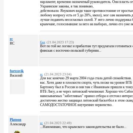
парламент, временно назначеный руководитель. Они власть с
Украинские законы, я так понимаю,
действовали. Янукович видя такое противостояние от просты
любому вопросу есть от 5 до 20%, имхо), мог сам назначить
лучше подавить несогласных силой. У него лично поддержка
крымчане, голосовавшие за него на выборах, лично его уже не
rc
Got
(21.04.2023 17:23)
RC
Вот по той же логике и прибалтам тут предлагали готовитьс
финская с восточно-польской губернии...
furtcovik
rc
(21.04.2023 23:04)
Василий
Для вас конечно 29 марта 2004 года стала датой спокойствия.
вас. Хотя даже в плоскости спорта, чуть позже на уровне ВТБ
Бартомеу был в России и они там с Ивановым пришли к тому
ВТБ Лигу, а не через литовский чемпионат. Хорошо что Сабон
навязываемых "заботливых" правил отбора и отстоял интересы
достаточно жестко защищал литовский баскетбол в этом сканд
САМОДОСТАТОЧНОЕ внутреннее первенство.
Platoon
rc
(21.04.2023 22:49)
Александр
...Напоминаю, что крымского законодательства не было...