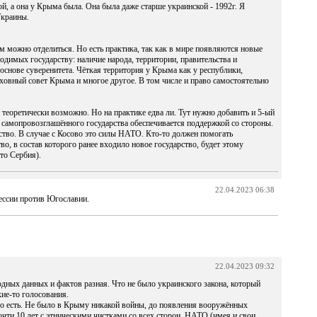
й, а она у Крыма была. Она была даже старше украинской - 1992г. Я
Украины.
ым можно отделиться. Но есть практика, так как в мире появляются новые
одимых государству: наличие народа, территории, правительства и
основе суверенитета. Чёткая территория у Крыма как у республики,
рховный совет Крыма и многое другое. В том числе и право самостоятельно
 теоретически возможно. Но на практике едва ли. Тут нужно добавить и 5-ый
 самопровозглашённого государства обеспечивается поддержкой со стороны.
ство. В случае с Косово это силы НАТО. Кто-то должен помогать
во, в состав которого ранее входило новое государство, будет этому
то Сербия).
22.04.2023 06:38
рессии против Югославии.
22.04.2023 09:32
одных данных и фактов разная. Что не было украинского закона, который
ие-то голосования.
во есть. Не было в Крыму никакой войны, до появления вооружённых
чти 10 лет с этническими чистками со всех сторон. НАТО (имея и свои