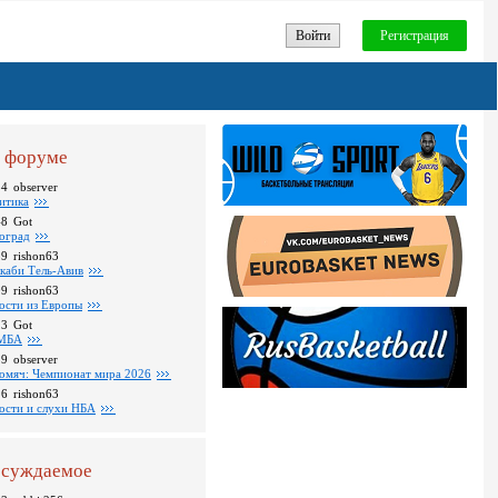
Войти
Регистрация
 форуме
34
observer
итика
48
Got
оград
39
rishon63
каби Тель-Авив
09
rishon63
ости из Европы
23
Got
МБА
59
observer
омяч: Чемпионат мира 2026
16
rishon63
ости и слухи НБА
суждаемое