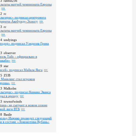
43
rabbit256
ультаты матчей чемпионата Европы
52
rc
льгирис» подписал центрового
диричи Акобунду-Эхиогу
43
rc
ультаты матчей чемпионата Европы
24
undyings
тодор» подписал Уэнделла Грина
03
observer
иэль Тайс - официально в
ккаби»
09
star
исей» подписал Майкла Янга
35
ZUB
 Маккланг стал игроком
роны»
13
Malkolm
льгирис» подписал Кинана Эванса
тдал в аренду
53
townofwinds
тана» не сыграет в новом сезоне
ной лиги ВТБ
38
Basile
волод Ищенко проведет следующий
он в составе «Локомотива-Кубань»