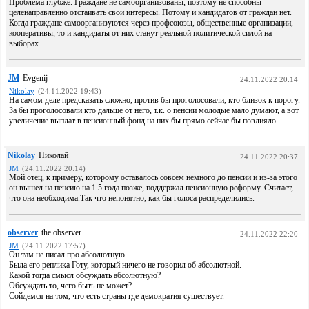
Проблема глубже. Граждане не самоорганизованы, поэтому не способны
целенаправленно отстаивать свои интересы. Потому и кандидатов от граждан нет.
Когда граждане самоорганизуются через профсоюзы, общественные организации,
кооперативы, то и кандидаты от них станут реальной политической силой на
выборах.
JM
Evgenij
24.11.2022 20:14
Nikolay
(24.11.2022 19:43)
На самом деле предсказать сложно, против бы проголосовали, кто близок к порогу.
За бы проголосовали кто дальше от него, т.к. о пенсии молодые мало думают, а вот
увеличение выплат в пенсионный фонд на них бы прямо сейчас бы повлияло..
Nikolay
Николай
24.11.2022 20:37
JM
(24.11.2022 20:14)
Мой отец, к примеру, которому оставалось совсем немного до пенсии и из-за этого
он вышел на пенсию на 1.5 года позже, поддержал пенсионную реформу. Считает,
что она необходима.Так что непонятно, как бы голоса распределились.
observer
the observer
24.11.2022 22:20
JM
(24.11.2022 17:57)
Он там не писал про абсолютную.
Была его реплика Готу, который ничего не говорил об абсолютной.
Какой тогда смысл обсуждать абсолютную?
Обсуждать то, чего быть не может?
Сойдемся на том, что есть страны где демократия существует.