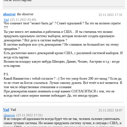
Он не хотел партий.
observer
the observer
25.11.2022 17:31
Vad
(25.11.2022 03:40)
Что означает твоё "может быть да" ? Станет идеальной ? Ты это на полном серьёзе
???
Ты уже много лет живьёшь и работаешь в США... И ты считаешь что можно
придумать идеальную систему выборов, которая позволит создать идеальную
демократию ? Всё дело в системе выборов ?
В системе выборов вся суть демократии ? Не слишком ли большой вес ты этому
придаёшь ?
Есть достаточно много демократий кроме США, с различной системой выборов. И
везде есть партии.
Возьми на вскидку какую нибудь Швецию, Данию, Чехию, Австрию и т.д - везде
есть партии.
P.S.
Какой Вашингтон с тобой согласен ? :-) Тот что умер более 200 лет назад ? Если да,
то не стоит на Богов ссылаться. Лучше самому думать. Всё течёт и всё меняется. В
том числе общественные отношения и сознание.
При демократии важно понимать и ещё важнее СОГЛАСИТЬСЯ с тем, что не
всегда твоё самое верное мнение побеждает. Да, это иногда трудно.
Vad
Vad
25.11.2022 18:07
observer
(25.11.2022 17:31)
Я не говорю об идеальности всегда будет что не так, человек склонен уничтожать
самые лучшие системы. Но можно придумать систему лучше, в ситуаци с США, и