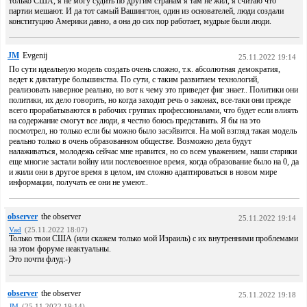
только США, я не могу судить по другим странам я там не жил, я считаю что
партии мешают. И да тот самый Вашингтон, один из основателей, люди создали
конституцию Америки давно, а она до сих пор работает, мудрые были люди.
JM
Evgenij
25.11.2022 19:14
По сути идеальную модель создать очень сложно, т.к. абсолютная демократия,
ведет к диктатуре большинства. По сути, с таким развитием технологий,
реализовать наверное реально, но вот к чему это приведет фиг знает.. Политики они
политики, их дело говорить, но когда заходит речь о законах, все-таки они прежде
всего прорабатываются в рабочих группах профессионалами, что будет если влиять
на содержание смогут все люди, я честно боюсь представить. Я бы на это
посмотрел, но только если бы можно было засэйвится. На мой взгляд такая модель
реально только в очень образованном обществе. Возможно дела будут
налаживаться, молодежь сейчас мне нравится, но со всем уважением, наши старики
еще многие застали войну или послевоенное время, когда образование было на 0, да
и жили они в другое время в целом, им сложно адаптироваться в новом мире
информации, получать ее они не умеют..
observer
the observer
25.11.2022 19:14
Vad
(25.11.2022 18:07)
Только твои США (или скажем только мой Израиль) с их внутренними проблемами
на этом форуме неактуальны.
Это почти флуд:-)
observer
the observer
25.11.2022 19:18
JM
(25.11.2022 19:14)