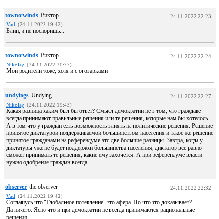
townofwinds
Виктор
24.11.2022 22:23
Vad
(24.11.2022 19:42)
Блин, и не поспоришь...
townofwinds
Виктор
24.11.2022 22:24
Nikolay
(24.11.2022 20:37)
Мои родители тоже, хотя и с оговарками
undyings
Undying
24.11.2022 22:27
Nikolay
(24.11.2022 19:43)
Какая разница каким был бы ответ? Смысл демократии не в том, что граждане
всегда принимают правильные решения или те решения, которые нам бы хотелось.
А в том что у граждан есть возможность влиять на политические решения. Решение
принятое диктатурой поддерживаемой большинством населения и такое же решение
принятое гражданами на референдуме это две большие разницы. Завтра, когда у
диктатуры уже не будет поддержки большинства населения, диктатор все равно
сможет принимать те решения, какие ему захочется. А при референдуме власти
нужно одобрение граждан всегда.
observer
the observer
24.11.2022 22:32
Vad
(24.11.2022 19:42)
Соглашусь что "Глобальное потепление" это афера. Но что это доказывает?
Да ничего. Ясно что и при демократии не всегда принимаются рациональные
решения.