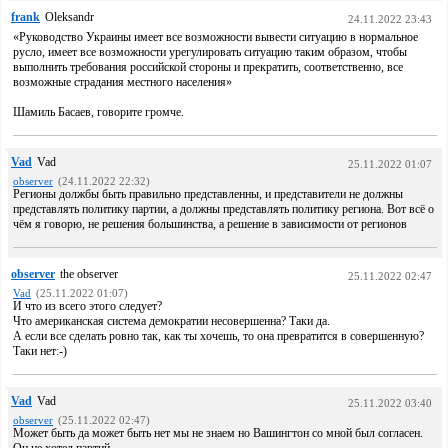
frank
Oleksandr
24.11.2022 23:43
«Руководство Украины имеет все возможности вывести ситуацию в нормальное
русло, имеет все возможности урегулировать ситуацию таким образом, чтобы
выполнить требования российской стороны и прекратить, соответственно, все
возможные страдания местного населения»
Шамиль Басаев, говорите громче.
Vad
Vad
25.11.2022 01:07
observer
(24.11.2022 22:32)
Регионы должбы быть правильно представленны, и представители не должны
представлять политику партии, а должны представлять политику региона. Вот всё о
чём я говорю, не решения большинства, а решение в зависимости от регионов
observer
the observer
25.11.2022 02:47
Vad
(25.11.2022 01:07)
И что из всего этого следует?
Что американская система демократии несовершенна? Таки да.
А если все сделать ровно так, как ты хочешь, то она превратится в совершенную?
Таки нет:-)
Vad
Vad
25.11.2022 03:40
observer
(25.11.2022 02:47)
Может быть да может быть нет мы не знаем но Вашингтон со мной был согласен.