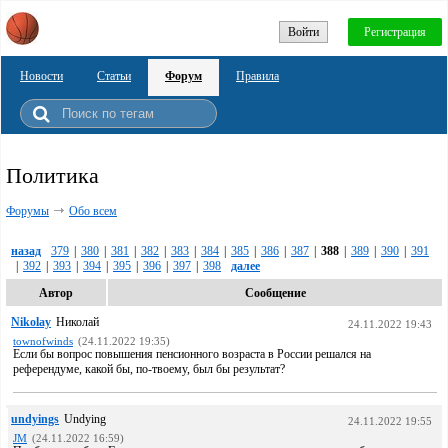
Войти
Регистрация
Новости
Статьи
Форум
Правила
Политика
Форумы
Обо всем
назад
379
|
380
|
381
|
382
|
383
|
384
|
385
|
386
|
387
|
388
|
389
|
390
|
391
|
392
|
393
|
394
|
395
|
396
|
397
|
398
далее
Автор
Сообщение
Nikolay
Николай
24.11.2022 19:43
townofwinds
(24.11.2022 19:35)
Если бы вопрос повышения пенсионного возраста в России решался на
референдуме, какой бы, по-твоему, был бы результат?
undyings
Undying
24.11.2022 19:55
JM
(24.11.2022 16:59)