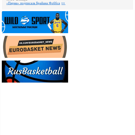
«Парма» подписала Брайана Фоббса