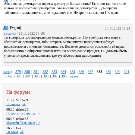
Абсолютная демократия ведет к диктатуре большинства? Если это так, то это не
только не абсолютная демократия, это вообще не демократия. Демократия
заботится о меньшинстве, а не подавляет его. Не зря я сказал, что Гот прав.
JM
Evgenij
25.11.2022 19:24
observer
(25.11.2022 19:18)
Ты говоришь про либеральную модель демократии. Но в ней уже отсутствует
абсолютная демократия, ибо интересы меньшинства переодически будут
несовместимы с мнением большинства. Возьмем допустим условный гей парад,
большинство в обществе против него, но он все-равно пройдет, т.к. должны быть
учтены интересы меньшинства, где тут абсолютная демократия?
назад
379
|
380
|
381
|
382
|
383
|
384
|
385
|
386
|
387
|
388
|
389
|
390
|
391
|
392
|
393
|
394
|
395
|
396
|
397
|
398
далее
На форуме
11:22
SlobbaN
Политика
08:30
rishon63
Новости из Европы
08:26
rishon63
Маккаби Тель-Авив
16:23
Got
БК МБА