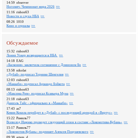
14:59
observer
Ногомяч: Чемпионат мира 2026
11:16
rishon63
Новости и слухи НБА
08:26
1010
Кино и сериалы
Обсуждаемое
15:32
rishon63
Лонни Уокер возвращается в НБА
14:18
EAG
«Баскония» заключила соглашение с Дэмионом Бо
13:58
nikolat
«Дубай» подписал Торнике Шенгелия
12:03
rishon63
«Маккаби» подписал Армандо Бэйкота
08:13
rishon63
«Максима Рим» подписал Ксавьера Муна
21:18
rishon63
Даниэль Тайс - официально в «Маккаби»
17:43
as7
Кевин Кокила перейдет в «Дубай» с последующей арендой в «Виртус»
15:22
Рамиль77
Всеволод Ищенко проведет следующий сезон в составе «Локомотива-Кубань»
15:17
Рамиль77
«Локомотив-Кубань» подпишет Алексея Покушевского
09:38
artem_d