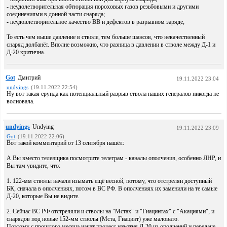
- неудолетворительная обтюрация пороховых газов резьбовыми и другими
соединениями в донной части снаряда;
- неудовлетворительное качество ВВ и дефектов в разрывном заряде;
То есть чем выше давление в стволе, тем больше шансов, что некачественный
снаряд долбанёт. Вполне возможно, что разница в давлении в стволе между Д-1 и
Д-20 критична.
Got
Дмитрий
19.11.2022 23:04
undyings
(19.11.2022 22:54)
Ну вот такая ерунда как потенциальный разрыв ствола наших генералов никогда не
волновала.
undyings
Undying
19.11.2022 23:09
Got
(19.11.2022 22:06)
Вот такой комментарий от 13 сентября нашёл:
А Вы вместо телеящика посмотрите телеграм - каналы ополчения, особенно ЛНР, и
Вы там увидите, что:
1. 122-мм стволы начали изымать ещё весной, потому, что отстрелян доступный
БК, сначала в ополчениях, потом в ВС РФ. В ополчениях их заменили на те самые
Д-20, которые Вы не видите.
2. Сейчас ВС РФ отстреляли и стволы на "Мстах" и "Гиацинтах" с "Акациями", и
снарядов под новые 152-мм стволы (Мста, Гиацинт) уже маловато.
Поэтому с прошлого месяца начат процесс изъятия Д-20 из ополчений и передаче