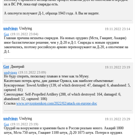
их в ВС РФ, пока ещё снаряды есть.
А ополчуги получают Д-1, образца 1943 года. А Вы не видите.
undyings
Undying
19.11.2022 23:14
Got
(19.11.2022 23:04)
Главная причина нехватка снарядов. На новых орудиях (Мста, Гиацинт, Акация)
иное баллистическое решение, чем у Д-20 и Д-1. Снаряды к новым орудиям
закончились, поэтому российскую армию перевооружают на Д-20, а ополчение на
Д-1.
Got
Дмитрий
19.11.2022 23:19
undyings
(19.11.2022 23:09)
Не буду спорить, поскольку плаваю в теме как та Муму.
Касательно потерь арты, дам данные Орикса, как наиболее объективные:
Буксируемые: Towed Artillery (139, of which destroyed: 47, damaged: 6, abandoned: 5,
captured: 81)
Самоходные: Self-Propelled Artillery (288, of which destroyed: 164, damaged: 6,
abandoned: 12, captured: 106)
Ссылка
www.oryxspioenkop.com/2022/02/attack-on-europe-doc
undyings
Undying
19.11.2022 23:29
Got
(19.11.2022 23:19)
Орудий на вооружении и хранении было в России реально много. Акаций 1800
штук, Мста 750 штук, Гиацинт 1100 штук, Д-20 1075 штук. Потери в орудиях