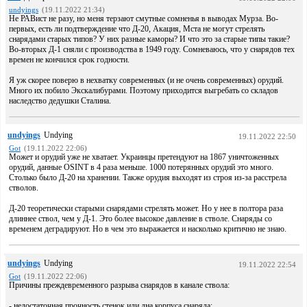
undyings
(19.11.2022 21:34)
Не РАВист не разу, но меня терзают смутные сомненья в выводах Мурза. Во-
первых, есть ли подтверждение что Д-20, Акация, Мста не могут стрелять
снарядами старых типов? У них разные каморы? И что это за старые типы такие?
Во-вторых Д-1 сняли с производства в 1949 году. Сомневаюсь, что у снарядов тех
времен не кончился срок годности.
Я уж скорее поверю в нехватку современных (и не очень современных) орудий.
Много их побило Экскалибурами. Поэтому приходится выгребать со складов
наследство дедушки Сталина.
undyings
Undying
19.11.2022 22:50
Got
(19.11.2022 22:06)
Может и орудий уже не хватает. Украинцы претендуют на 1867 уничтоженных
орудий, данные OSINT в 4 раза меньше. 1000 потерянных орудий это много.
Столько было Д-20 на хранении. Также орудия выходят из строя из-за расстрела
стволов.
Д-20 теоретически старыми снарядами стрелять может. Но у нее в полтора раза
длиннее ствол, чем у Д-1. Это более высокое давление в стволе. Снаряды со
временем деградируют. Но в чем это выражается и насколько критично не знаю.
undyings
Undying
19.11.2022 22:54
Got
(19.11.2022 22:06)
Причины преждевременного разрыва снарядов в канале ствола:
- недостаточная прочность стенок или дна корпуса снаряда;