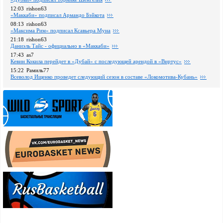
12:03
rishon63
«Маккаби» подписал Армандо Бэйкота
08:13
rishon63
«Максима Рим» подписал Ксавьера Муна
21:18
rishon63
Даниэль Тайс - официально в «Маккаби»
17:43
as7
Кевин Кокила перейдет в «Дубай» с последующей арендой в «Виртус»
15:22
Рамиль77
Всеволод Ищенко проведет следующий сезон в составе «Локомотива-Кубань»