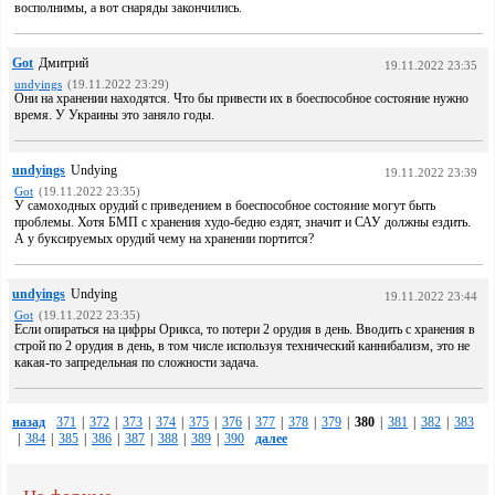
восполнимы, а вот снаряды закончились.
Got
Дмитрий
19.11.2022 23:35
undyings
(19.11.2022 23:29)
Они на хранении находятся. Что бы привести их в боеспособное состояние нужно
время. У Украины это заняло годы.
undyings
Undying
19.11.2022 23:39
Got
(19.11.2022 23:35)
У самоходных орудий с приведением в боеспособное состояние могут быть
проблемы. Хотя БМП с хранения худо-бедно ездят, значит и САУ должны ездить.
А у буксируемых орудий чему на хранении портится?
undyings
Undying
19.11.2022 23:44
Got
(19.11.2022 23:35)
Если опираться на цифры Орикса, то потери 2 орудия в день. Вводить с хранения в
строй по 2 орудия в день, в том числе используя технический каннибализм, это не
какая-то запредельная по сложности задача.
назад
371
|
372
|
373
|
374
|
375
|
376
|
377
|
378
|
379
|
380
|
381
|
382
|
383
|
384
|
385
|
386
|
387
|
388
|
389
|
390
далее