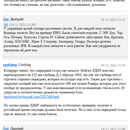
Интересно много ли проблем вызывает такое обилие разной техники, БТР понятно
что техника не сложная, но как допустим с обслуживанием, деталями..
Got
Дмитрий
19.11.2022 13:13
JM
(19.11.2022 12:49)
У украинцев целый зоопарк различных систем. И для каждой свои запчасти.
Кошмар логиста. Вот на примере ПВО. Были советские изделия. С-300, Бук, Тор,
Оса, Печора, Тунгуска, Стрела-10. Сейчас добавляются забугорные Хок, Кроталь,
Аспид, НАСАМС, Ирис-Т, Стормер, Авенджер, Гепард. Полтора десятка
различных ЗРК. К каждой свои запчасти и свои ракеты. Как они умудряются не
перепутать ай донт ноу.
undyings
Undying
19.11.2022 21:34
Kenigtiger пишет, что снарядный голод уже начался. Войска ЛДНР массово
перевооружают на 152 мм гаубицы Д-1 образца 1943, так как эти гаубицы могут
стрелять старыми снарядами, которые на складах еще есть. Также для стрельбы с
закрытых позиций массово используются 100 мм пушки Рапира, которые для этого
вообще не предназначены. У них максимальный угол возвышения ствола всего 20
градусов и соответственно дальность ограничена 8 км.
kenigtiger.livejournal.com/2197104.html
По логике армии ЛДНР снабжаются по остаточному принципу, поэтому в
российской армии ситуация должна быть получше. Но и там, если снарядный голод
еще не начался, то уже очень близок.
Got
Дмитрий
19.11.2022 22:06