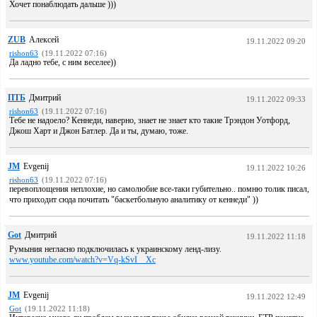
Хочет понаблюдать дальше )))
ZUB
Алексей
19.11.2022 09:20
rishon63
(19.11.2022 07:16)
Да ладно тебе, с ним веселее))
ПТБ
Дмитрий
19.11.2022 09:33
rishon63
(19.11.2022 07:16)
Тебе не надоело? Кеннеди, наверно, знает не знает кто такие Трэндон Уотфорд,
Джош Харт и Джон Батлер. Да и ты, думаю, тоже.
JM
Evgenij
19.11.2022 10:26
rishon63
(19.11.2022 07:16)
перевоплощения неплохие, но самолюбие все-таки губительно.. помню толик писал,
что приходит сюда почитать "баскетбольную аналитику от кеннеди" ))
Got
Дмитрий
19.11.2022 11:18
Румыния негласно подключилась к украинскому ленд-лизу.
www.youtube.com/watch?v=Vq-kSvI__Xc
JM
Evgenij
19.11.2022 12:49
Got
(19.11.2022 11:18)