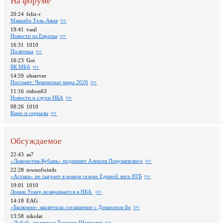
На форуме
20:24
felix-r
Маккаби Тель-Авив
19:41
vasil
Новости из Европы
16:31
1010
Политика
16:23
Got
БК МБА
14:59
observer
Ногомяч: Чемпионат мира 2026
11:16
rishon63
Новости и слухи НБА
08:26
1010
Кино и сериалы
Обсуждаемое
22:43
as7
«Локомотив-Кубань» подпишет Алексея Покушевского
22:28
townofwinds
«Астана» не сыграет в новом сезоне Единой лиги ВТБ
19:01
1010
Лонни Уокер возвращается в НБА
14:18
EAG
«Баскония» заключила соглашение с Дэмионом Бо
13:58
nikolat
«Дубай» подписал Торнике Шенгелия