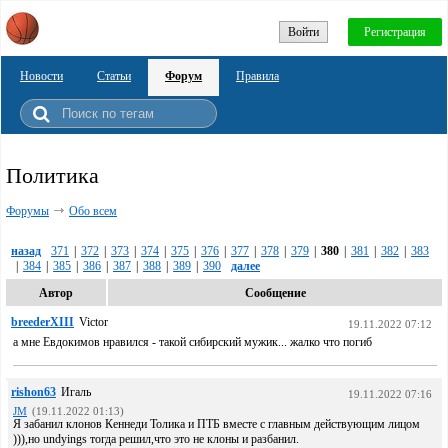
Войти
Регистрация
Новости
Статьи
Форум
Правила
Политика
Форумы
Обо всем
назад
371
|
372
|
373
|
374
|
375
|
376
|
377
|
378
|
379
|
380
|
381
|
382
|
383
|
384
|
385
|
386
|
387
|
388
|
389
|
390
далее
Автор
Сообщение
breederXIII
Victor
19.11.2022 07:12
а мне Евдокимов нравился - такой сибирский мужик... жалко что погиб
rishon63
Игаль
19.11.2022 07:16
JM
(19.11.2022 01:13)
Я забанил клонов Кеннеди Толика и ПТБ вместе с главным действующим лицом
))),но undyings тогда решил,что это не клоны и разбанил.