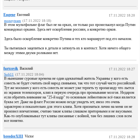
Eugene
Евгений
17.11.2022 18:20
moneyteam
(17.11.2022 18:18)
В этом мультфильме флаг был не на орках, он только раз промелькнул когда Путин
командовал орками. Здесь нет оскорбления россиян, а конкретно орков.
Здесь было оскорбление конкретно Путина и тех кто марширует под его началом.
Ты пытаешься зацепиться в детали и затянуть их в контекст. Хотя ничего общего
между этими двумя роликами нет.
furtcovik
Василий
17.11.2022 18:27
Soft11
(17.11.2022 18:04)
В нынешние суровые времена не один адекватный житель Украины у кого есть
совесть не будет считать свой народ свиньями, так что тот случай чисто российский.
Тут же москвич у кого есть совесть не может уже терпеть ту пропаганду что льется
из экранов телевизоров, клип в первую очередь про промывание мозгов. Недаром
если обратить внимание на "25-й кадр" то основным леймотивом всё-таки является
буква зет. Даже на флаге России можно везде увидеть зет, имхо это очень
характерно и показательно для этого клипа. Хотя признаться лично на меня он не
произвел впечатление, считаю такие клипы слишком приторными и не вкусными.
Как-то опубликовывал тут клипы связанные с войной, там без лишних слов всем
все понятно.
breederXIII
Victor
17.11.2022 18:28