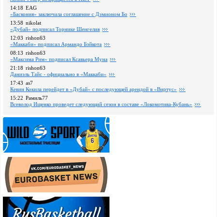
14:18
EAG
«Баскония» заключила соглашение с Дэмионом Бо
13:58
nikolat
«Дубай» подписал Торнике Шенгелия
12:03
rishon63
«Маккаби» подписал Армандо Бэйкота
08:13
rishon63
«Максима Рим» подписал Ксавьера Муна
21:18
rishon63
Даниэль Тайс - официально в «Маккаби»
17:43
as7
Кевин Кокила перейдет в «Дубай» с последующей арендой в «Виртус»
15:22
Рамиль77
Всеволод Ищенко проведет следующий сезон в составе «Локомотива-Кубань»