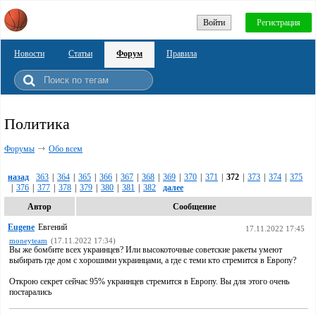
Войти
Регистрация
Новости
Статьи
Форум
Правила
Политика
Форумы
Обо всем
назад
363
|
364
|
365
|
366
|
367
|
368
|
369
|
370
|
371
|
372
|
373
|
374
|
375
|
376
|
377
|
378
|
379
|
380
|
381
|
382
далее
Автор
Сообщение
Eugene
Евгений
17.11.2022 17:45
moneyteam
(17.11.2022 17:34)
Вы же бомбите всех украинцев? Или высокоточные советские ракеты умеют
выбирать где дом с хорошими украинцами, а где с теми кто стремится в Европу?
Открою секрет сейчас 95% украинцев стремится в Европу. Вы для этого очень
постарались