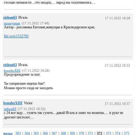
столько ненависти ...это пиздец..... народ вы оскатинились....
rishon63
Игаль
17.11.2022 18:28
moneyteam
(17.11.2022 17:48)
Автор - россиянка Евгения,живущая в Краснодарском крае.
life.ru/p/1532795
rishon63
Игаль
17.11.2022 18:32
breederXIII
(17.11.2022 18:28)
Предупреждение за мат.
Ты специально ищешь бан?
Можно просто сюда не заходить
breederXIII
Victor
17.11.2022 18:37
rishon63
(17.11.2022 18:32)
с 24 все жду.... гулять так гулять....давай Игаль я знаю ты можешь..... в руке не
дрогнет пистолет.....
назад
363
|
364
|
365
|
366
|
367
|
368
|
369
|
370
|
371
|
372
|
373
|
374
|
375