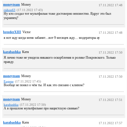
moneyteam
Money
17.11.2022 17:48
rishon63
(17.11.2022 17:43)
Ну кто создал тот мультфильм тоже достоверно неизвестно. Вдруг это был
украинец?
breederXIII
Victor
17.11.2022 17:48
я вот жду когда меня забанят....вот 9 месяцев жду.... модераторы ау
karabashka
Катя
17.11.2022 17:50
Я лично тоже не увидела никакого оскорбления в ролике Покровского. Только
правду.
moneyteam
Money
17.11.2022 17:50
Eugene
(17.11.2022 17:45)
Вообще не понял о чём ты. И как это связано с клипом?
moneyteam
Money
17.11.2022 17:51
karabashka
(17.11.2022 17:50)
А в прошлом мультфильме про нацистскую свинью?
karabashka
Катя
17.11.2022 17:57