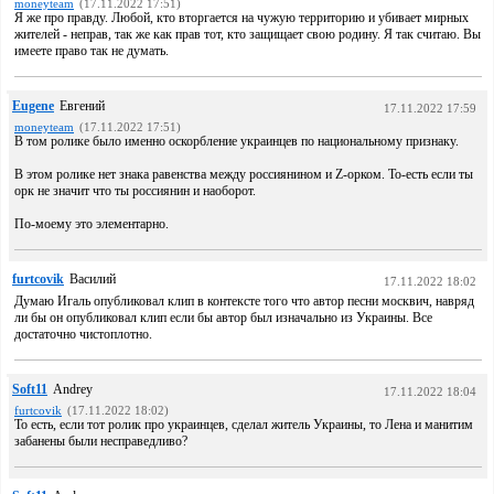
moneyteam
(17.11.2022 17:51)
Я же про правду. Любой, кто вторгается на чужую территорию и убивает мирных
жителей - неправ, так же как прав тот, кто защищает свою родину. Я так считаю. Вы
имеете право так не думать.
Eugene
Евгений
17.11.2022 17:59
moneyteam
(17.11.2022 17:51)
В том ролике было именно оскорбление украинцев по национальному признаку.
В этом ролике нет знака равенства между россиянином и Z-орком. То-есть если ты
орк не значит что ты россиянин и наоборот.
По-моему это элементарно.
furtcovik
Василий
17.11.2022 18:02
Думаю Игаль опубликовал клип в контексте того что автор песни москвич, навряд
ли бы он опубликовал клип если бы автор был изначально из Украины. Все
достаточно чистоплотно.
Soft11
Andrey
17.11.2022 18:04
furtcovik
(17.11.2022 18:02)
То есть, если тот ролик про украинцев, сделал житель Украины, то Лена и манитим
забанены были несправедливо?