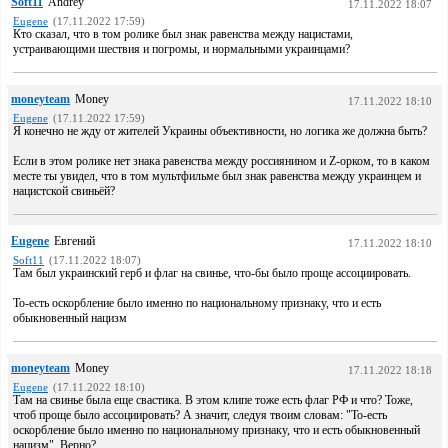
Soft11
Andrey
17.11.2022 18:07
Eugene
(17.11.2022 17:59)
Кто сказал, что в том ролике был знак равенства между нацистами,
устраивающими шествия и погромы, и нормальными украинцами?
moneyteam
Money
17.11.2022 18:10
Eugene
(17.11.2022 17:59)
Я конечно не жду от жителей Украины объективности, но логика же должна быть?
Если в этом ролике нет знака равенства между россиянином и Z-орком, то в каком
месте ты увидел, что в том мультфильме был знак равенства между украинцем и
нацистской свиньёй?
Eugene
Евгений
17.11.2022 18:10
Soft11
(17.11.2022 18:07)
Там был украинский герб и флаг на свинье, что-бы было проще ассоциировать.
То-есть оскорбление было именно по национальному признаку, что и есть
обыкновенный нацизм
moneyteam
Money
17.11.2022 18:18
Eugene
(17.11.2022 18:10)
Там на свинье была еще свастика. В этом клипе тоже есть флаг РФ и что? Тоже,
чтоб проще было ассоциировать? А значит, следуя твоим словам: "То-есть
оскорбление было именно по национальному признаку, что и есть обыкновенный
нацизм". Верно?