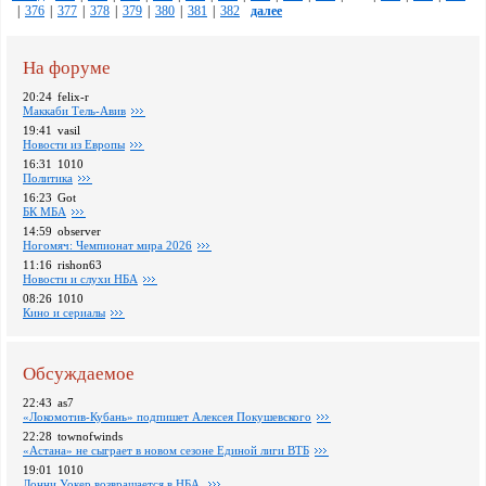
|
376
|
377
|
378
|
379
|
380
|
381
|
382
далее
На форуме
20:24
felix-r
Маккаби Тель-Авив
19:41
vasil
Новости из Европы
16:31
1010
Политика
16:23
Got
БК МБА
14:59
observer
Ногомяч: Чемпионат мира 2026
11:16
rishon63
Новости и слухи НБА
08:26
1010
Кино и сериалы
Обсуждаемое
22:43
as7
«Локомотив-Кубань» подпишет Алексея Покушевского
22:28
townofwinds
«Астана» не сыграет в новом сезоне Единой лиги ВТБ
19:01
1010
Лонни Уокер возвращается в НБА