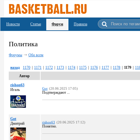
Новости
Статьи
Форум
Правила
Политика
Форумы
Обо всем
назад
1170
|
1171
|
1172
|
1173
|
1174
|
1175
|
1176
|
1177
|
1178
|
1179
|
11
Автор
rishon63
Got
(20.06.2025 17:05)
Игаль
Подтверждают ...
Got
rishon63
(20.06.2025 17:12)
Дмитрий
Понятно.