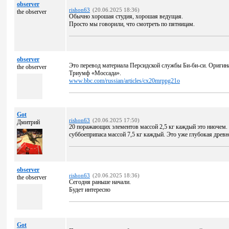
observer
rishon63
(20.06.2025 18:36)
the observer
Обычно хорошая студия, хорошая ведущая.
Просто мы говорили, что смотреть по пятницам.
observer
Это перевод материала Персидской службы Би-би-си. Оригина
the observer
Триумф «Моссада».
www.bbc.com/russian/articles/cx20mrppg21o
Got
rishon63
(20.06.2025 17:50)
Дмитрий
20 поражающих элементов массой 2,5 кг каждый это ниочем.
суббоеприпаса массой 7,5 кг каждый. Это уже глубокая древн
observer
rishon63
(20.06.2025 18:36)
the observer
Сегодня раньше начали.
Будет интересно
Got