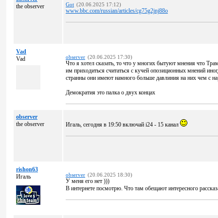
Got
(20.06.2025 17:12)
the observer
www.bbc.com/russian/articles/cg75g2jnj88o
Vad
observer
(20.06.2025 17:30)
Vad
Что я хотел сказать, то что у многих бытуют мнения что Тра
им приходиться считаться с кучей опозиционных мнений иногд
странны они имеют намного больше давлиния на них чем с на
Демократия это палка о двух концах
observer
the observer
Игаль, сегодня в 19:50 включай i24 - 15 канал
rishon63
observer
(20.06.2025 18:30)
Игаль
У меня его нет )))
В интернете посмотрю. Что там обещают интересного рассказ