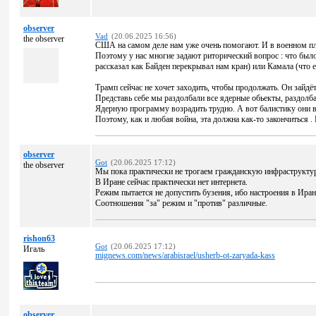
observer
Vad
(20.06.2025 16:56)
the observer
США на самом деле нам уже очень помогают. И в военном пл
Поэтому у нас многие задают риторический вопрос : что было
рассказал как Байден перекрывал нам кран) или Камала (что 
Трамп сейчас не хочет заходить, чтобы продолжать. Он зайдёт
Представь себе мы раздолбали все ядерные обьекты, раздолб
Ядерную программу возрадить трудно. А вот балистику они в
Поэтому, как и любая война, эта должна как-то закончиться
observer
Got
(20.06.2025 17:12)
the observer
Мы пока практически не трогаем гражданскую инфраструктур
В Иране сейчас практически нет интернета.
Режим пытается не допустить бузения, ибо настроения в Иране
Соотношения "за" режим и "против" различные.
rishon63
Got
(20.06.2025 17:12)
Игаль
mignews.com/news/arabisrael/usherb-ot-zaryada-kass
observer