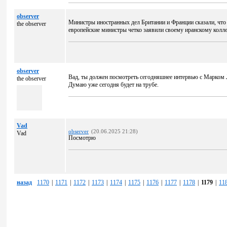
observer
Министры иностранных дел Британии и Франции сказали, чт
the observer
eвропейские министры четко заявили своему иранскому колле
observer
Вад, ты должен посмотреть сегодняшнее интервью с Марком Л
the observer
Думаю уже сегодня будет на трубе.
Vad
observer
(20.06.2025 21:28)
Vad
Посмотрю
назад
1170
|
1171
|
1172
|
1173
|
1174
|
1175
|
1176
|
1177
|
1178
|
1179
|
11