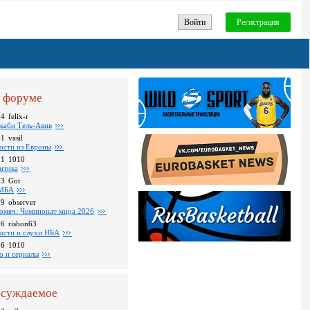
Войти
Регистрация
 форуме
24
felix-r
каби Тель-Авив
41
vasil
ости из Европы
31
1010
итика
23
Got
МБА
59
observer
омяч: Чемпионат мира 2026
16
rishon63
ости и слухи НБА
26
1010
о и сериалы
суждаемое