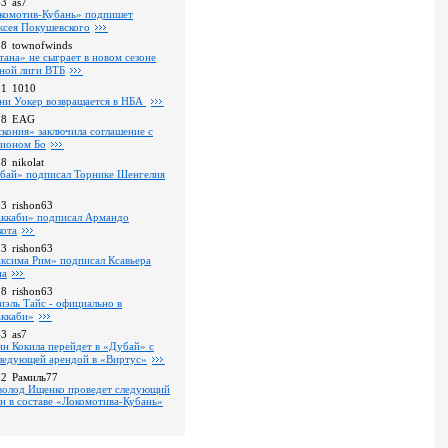
43
as7
комотив-Кубань» подпишет
ксея Покушевского
28
townofwinds
тана» не сыграет в новом сезоне
ной лиги ВТБ
01
1010
ни Уокер возвращается в НБА
18
EAG
скония» заключила соглашение с
ионом Бо
58
nikolat
бай» подписал Торнике Шенгелия
03
rishon63
ккаби» подписал Армандо
кота
13
rishon63
ксима Рим» подписал Ксавьера
на
18
rishon63
иэль Тайс - официально в
ккаби»
43
as7
ин Кокила перейдет в «Дубай» с
ледующей арендой в «Виртус»
22
Рамиль77
волод Ищенко проведет следующий
он в составе «Локомотива-Кубань»