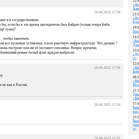
22:
«Ло
Але
20.06.2025 17:30
22:
«Ас
ане и в государственном.
Еди
 бы, если бы в это время президентом был Байден (только вчера Биби
19:
ещё хуже)?
Лон
14:
 , чтобы закончить.
«Ба
али все пусковые установки, и всю ракетную инфраструктуру. Что дальше ?
Дэм
новь построят или им её поставят союзники. Вопрос времени.
13:
 . Нынешний режим белый флаг врядли выбросит.
«Ду
12:
«Ма
20.06.2025 17:38
Бэй
у.
08:
«Ма
 не как в России.
Му
21:
Дан
«Ма
17:
20.06.2025 17:50
Кев
пос
15:
Все
сез
20.06.2025 17:51