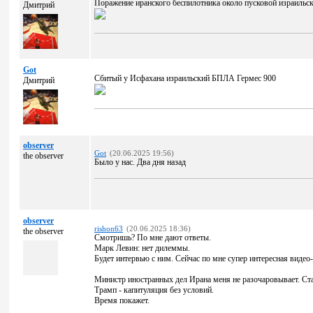
Поражение иранского беспилотника около пусковой израильс
Дмитрий
Got
Сбитый у Исфахана израильский БПЛА Гермес 900
Дмитрий
observer
Got
(20.06.2025 19:56)
the observer
Было у нас. Два дня назад
observer
rishon63
(20.06.2025 18:36)
the observer
Смотришь? По мне дают ответы.
Марк Левин: нет дилеммы.
Будет интервью с ним. Сейчас по мне супер интересная видео
Министр иностранных дел Ирана меня не разочаровывает. Ста
Трамп - капитуляция без условий.
Время покажет.