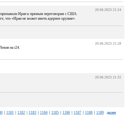
20.06.2025 21:24
о призывали Иран к прямым переговорам с США.
ге, что «Иран не может иметь ядерное оружие».
20.06.2025 21:28
евин на i24.
20.06.2025 21:32
80
|
1181
|
1182
|
1183
|
1184
|
1185
|
1186
|
1187
|
1188
|
1189
далее