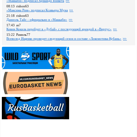
«Маккаби» подписал Армандо Бэйкота
08:13
rishon63
«Максима Рим» подписал Ксавьера Муна
21:18
rishon63
Даниэль Тайс - официально в «Маккаби»
17:43
as7
Кевин Кокила перейдет в «Дубай» с последующей арендой в «Виртус»
15:22
Рамиль77
Всеволод Ищенко проведет следующий сезон в составе «Локомотива-Кубань»