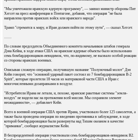
"Мы уничтожили иранскую ядерную программу", — заявил министр обороны Пит
Хегсет на пресс-конференции в Пентагоне, добавив, что операция "не была
направлена против иранских войск или иранского народа".
Трамп "стремится к миру, и Иран должен пойти по этому пути", — сказал Хегсет.
........
По словам председатель Объединенного комитета начальников штабов генерала
Дэна Кейна, в ходе атаки США на иранские ядерные объекты было использовано
семь бомбардировщиков-невидимок, что, по-видимому, не вызвало особой реакции
со стороны иранских военных.
Описывая сложную операцию, получившую название "Полуночный молот" Дэн
Кейн говорит, что "основной ударный пакет состоял из 7 бомбардировщиков B-2
Spirit", которые пролетели 18 часов из материковой части США в Иран с
многочисленными дозаправками в воздухе.
"Истребители Ирана не летали, и, похоже, иранские ракетные системы "земля-
воздух" не видели нас на протяжении всей миссии. Мы сохранили элемент
неожиданности», — добавляет Кейн.
Всего в военной операции США против Ирана, участвовало более 125 самолетов, а
также была проведена операция по введению противника в заблуждение, в ходе
которой бомбардировщики были развернуты над Тихим океаном в качестве
"приманки", сообщил журналистам Кейн.
В беспрецедентной операции участвовали семь бомбардировщиков-невидимок B2.