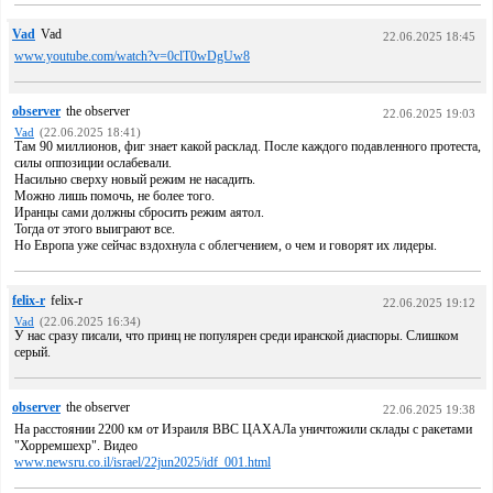
Vad
Vad
22.06.2025 18:45
www.youtube.com/watch?v=0clT0wDgUw8
observer
the observer
22.06.2025 19:03
Vad
(22.06.2025 18:41)
Там 90 миллионов, фиг знает какой расклад. После каждого подавленного протеста,
силы оппозиции ослабевали.
Насильно сверху новый режим не насадить.
Можно лишь помочь, не более того.
Иранцы сами должны сбросить режим аятол.
Тогда от этого выиграют все.
Но Европа уже сейчас вздохнула с облегчением, о чем и говорят их лидеры.
felix-r
felix-r
22.06.2025 19:12
Vad
(22.06.2025 16:34)
У нас сразу писали, что принц не популярен среди иранской диаспоры. Слишком
серый.
observer
the observer
22.06.2025 19:38
На расстоянии 2200 км от Израиля ВВС ЦАХАЛа уничтожили склады с ракетами
"Хорремшехр". Видео
www.newsru.co.il/israel/22jun2025/idf_001.html