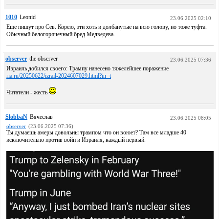
1010
Leonid
23.06.2025 02:10
Еще пишут про Сев. Корею, эти хоть и долбанутые на всю голову, но тоже туфта.
Обычный белогорячечный бред Медведева.
observer
the observer
23.06.2025 07:36
Израиль добился своего: Трампу нанесено тяжелейшее поражение
ria.ru/20250622/izrail-2024607029.html?in=t
Читатели - жесть
SlobbaN
Вячеслав
23.06.2025 08:05
observer
(23.06.2025 07:36)
Ты думаешь амеры довольны трампом что он воюет? Там все младше 40
исключительно против войн и Израиля, каждый первый.