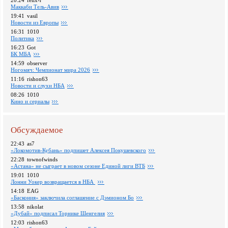
20:24
felix-r
Маккаби Тель-Авив
19:41
vasil
Новости из Европы
16:31
1010
Политика
16:23
Got
БК МБА
14:59
observer
Ногомяч: Чемпионат мира 2026
11:16
rishon63
Новости и слухи НБА
08:26
1010
Кино и сериалы
Обсуждаемое
22:43
as7
«Локомотив-Кубань» подпишет Алексея Покушевского
22:28
townofwinds
«Астана» не сыграет в новом сезоне Единой лиги ВТБ
19:01
1010
Лонни Уокер возвращается в НБА
14:18
EAG
«Баскония» заключила соглашение с Дэмионом Бо
13:58
nikolat
«Дубай» подписал Торнике Шенгелия
12:03
rishon63