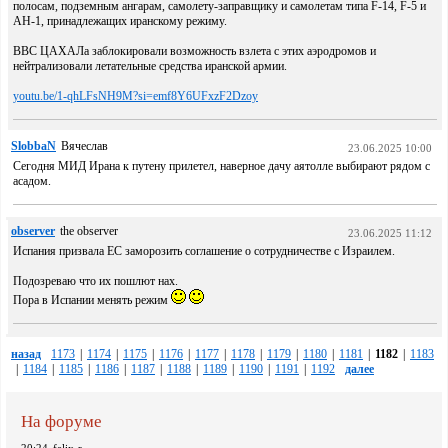
полосам, подземным ангарам, самолету-заправщику и самолетам типа F-14, F-5 и
AH-1, принадлежащих иранскому режиму.
ВВС ЦАХАЛа заблокировали возможность взлета с этих аэродромов и
нейтрализовали летательные средства иранской армии.
youtu.be/1-qhLFsNH9M?si=emf8Y6UFxzF2Dzoy
SlobbaN
Вячеслав
23.06.2025 10:00
Сегодня МИД Ирана к путену прилетел, наверное дачу аятолле выбирают рядом с
асадом.
observer
the observer
23.06.2025 11:12
Испания призвала ЕС заморозить соглашение о сотрудничестве с Израилем.
Подозреваю что их пошлют нах.
Пора в Испании менять режим
назад
1173
|
1174
|
1175
|
1176
|
1177
|
1178
|
1179
|
1180
|
1181
|
1182
|
1183
|
1184
|
1185
|
1186
|
1187
|
1188
|
1189
|
1190
|
1191
|
1192
далее
На форуме