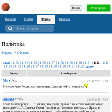
Войти
Регистрация
Новости
Статьи
Форум
Правила
Политика
Форумы
Обо всем
назад
1173
|
1174
|
1175
|
1176
|
1177
|
1178
|
1179
|
1180
|
1181
|
1182
|
1183
|
1184
|
1185
|
1186
|
1187
|
1188
|
1189
|
1190
|
1191
|
1192
далее
Автор
Сообщение
felix-r
felix-r
22.06.2025 17:10
Не знаю, чего Россия так недовольна. Цены на нефть поднялись
rishon63
Игаль
22.06.2025 17:39
Глава Минобороны США заявил, что удары, приказ о нанесение которых отдал
президент США Дональд Трамп, "разрушили" ядерную программу Ирана, и
призвал иранских лидеров искать мира, чтобы избежать дальнейших атак.