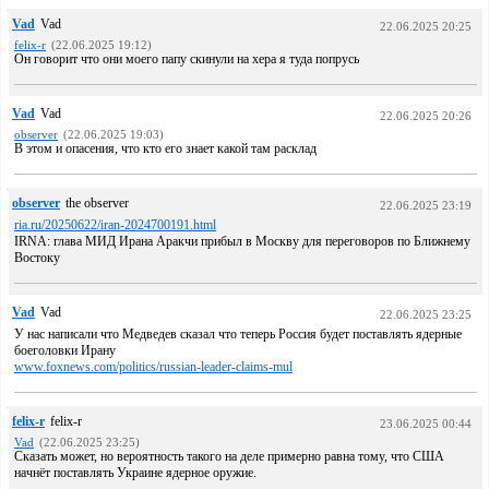
Vad
Vad
22.06.2025 20:25
felix-r
(22.06.2025 19:12)
Он говорит что они моего папу скинули на хера я туда попрусь
Vad
Vad
22.06.2025 20:26
observer
(22.06.2025 19:03)
В этом и опасения, что кто его знает какой там расклад
observer
the observer
22.06.2025 23:19
ria.ru/20250622/iran-2024700191.html
IRNA: глава МИД Ирана Аракчи прибыл в Москву для переговоров по Ближнему
Востоку
Vad
Vad
22.06.2025 23:25
У нас написали что Медведев сказал что теперь Россия будет поставлять ядерные
боеголовки Ирану
www.foxnews.com/politics/russian-leader-claims-mul
felix-r
felix-r
23.06.2025 00:44
Vad
(22.06.2025 23:25)
Сказать может, но вероятность такого на деле примерно равна тому, что США
начнёт поставлять Украине ядерное оружие.