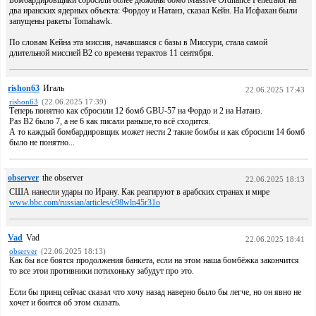
Бомбардировщики сбросили более дюжины бомб Massive Ordnance Penetrator на
два иранских ядерных объекта: Фордоу и Натанз, сказал Кейн. На Исфахан были
запущены ракеты Tomahawk.
По словам Кейна эта миссия, начавшаяся с базы в Миссури, стала самой
длительной миссией B2 со времени терактов 11 сентября.
rishon63
Игаль
22.06.2025 17:43
rishon63
(22.06.2025 17:39)
Теперь понятно как сбросили 12 бомб GBU-57 на Фордо и 2 на Натанз.
Раз В2 было 7, а не 6 как писали раньше,то всё сходится.
А то каждый бомбардировщик может нести 2 такие бомбы и как сбросили 14 бомб
было не понятно...
observer
the observer
22.06.2025 18:13
США нанесли удары по Ирану. Как реагируют в арабских странах и мире
www.bbc.com/russian/articles/c98wln45r31o
Vad
Vad
22.06.2025 18:41
observer
(22.06.2025 18:13)
Как бы все боятся продолжения банкета, если на этом наша бомбёжка закончится
то все этои противники потихоньку забудут про это.
Если бы принц сейчас сказал что хочу назад наверно было бы легче, но он явно не
хочет и боится об этом сказать.