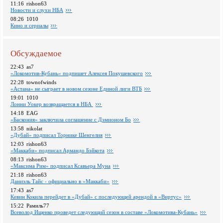
11:16
rishon63
Новости и слухи НБА
08:26
1010
Кино и сериалы
Обсуждаемое
22:43
as7
«Локомотив-Кубань» подпишет Алексея Покушевского
22:28
townofwinds
«Астана» не сыграет в новом сезоне Единой лиги ВТБ
19:01
1010
Лонни Уокер возвращается в НБА
14:18
EAG
«Баскония» заключила соглашение с Дэмионом Бо
13:58
nikolat
«Дубай» подписал Торнике Шенгелия
12:03
rishon63
«Маккаби» подписал Армандо Бэйкота
08:13
rishon63
«Максима Рим» подписал Ксавьера Муна
21:18
rishon63
Даниэль Тайс - официально в «Маккаби»
17:43
as7
Кевин Кокила перейдет в «Дубай» с последующей арендой в «Виртус»
15:22
Рамиль77
Всеволод Ищенко проведет следующий сезон в составе «Локомотива-Кубань»