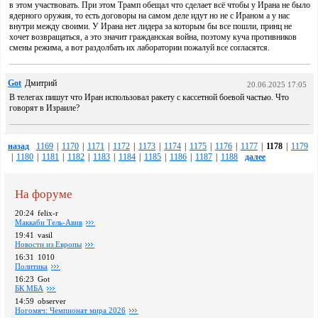
в этом участвовать. При этом Трамп обещал что сделает всё чтобы у Ирана не было
ядерного оружия, то есть договоры на самом деле идут но не с Ираном а у нас
внутри между своими. У Ирана нет лидера за которым бы все пошли, принц не
хочет возвращаться, а это значит гражданская война, поэтому куча противников
смены режима, а вот раздолбать их лаборатории пожалуй все согласятся.
Got
Дмитрий
20.06.2025 17:05
В телегах пишут что Иран использовал ракету с кассетной боевой частью. Что
говорят в Израиле?
назад
1169
|
1170
|
1171
|
1172
|
1173
|
1174
|
1175
|
1176
|
1177
|
1178
|
1179
|
1180
|
1181
|
1182
|
1183
|
1184
|
1185
|
1186
|
1187
|
1188
далее
На форуме
20:24
felix-r
Маккаби Тель-Авив
19:41
vasil
Новости из Европы
16:31
1010
Политика
16:23
Got
БК МБА
14:59
observer
Ногомяч: Чемпионат мира 2026