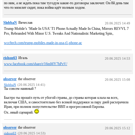
по ним, а не ждать пока там тугодум какие-то договоры заключит. Он 8й день там
что-то мямлит сидит, пока война идёт полным ходом.
SlobbaN
Вячеслав
20.06.2025 14:49
Trump Mobile’s ‘Made In USA’ T1 Phone Actually Made In China, Mirrors REVVL 7
Pro, Rebranded With Minor U.S. Tweaks And Nationalistic Marketing Spin。
wccftech.com/trump-mobiles-made-in-usa-t1-phone-ac
rishon63
Игаль
20.06.2025 14:53
www.facebook.com/share/r/16mMY7hPeV/
observer
the observer
20.06.2025 15:08
SlobbaN
(20.06.2025 14:41)
Ты совсем наивный ?
Быстро ты прошёл путь от убогой страны, до страны которая клала на всех,
включая США, и самостоятельно без всякой поддержки за пару дней расхерачила
Иран, при полном попустительстве ВВП и прогрессивной Европы.
Ох..нный сценарий.
observer
the observer
20.06.2025 15:12
rishon63
(20.06.2025 14:53)