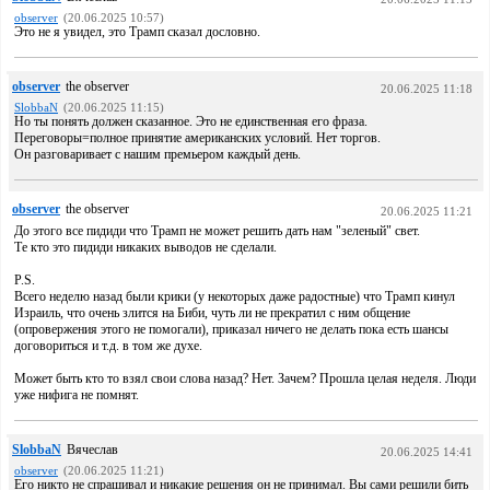
observer
(20.06.2025 10:57)
Это не я увидел, это Трамп сказал дословно.
observer
the observer
20.06.2025 11:18
SlobbaN
(20.06.2025 11:15)
Но ты понять должен сказанное. Это не единственная его фраза.
Переговоры=полное принятие американских условий. Нет торгов.
Он разговаривает с нашим премьером каждый день.
observer
the observer
20.06.2025 11:21
До этого все пидиди что Трамп не может решить дать нам "зеленый" свет.
Те кто это пидиди никаких выводов не сделали.
P.S.
Всего неделю назад были крики (у некоторых даже радостные) что Трамп кинул
Израиль, что очень злится на Биби, чуть ли не прекратил с ним общение
(опровержения этого не помогали), приказал ничего не делать пока есть шансы
договориться и т.д. в том же духе.
Может быть кто то взял свои слова назад? Нет. Зачем? Прошла целая неделя. Люди
уже нифига не помнят.
SlobbaN
Вячеслав
20.06.2025 14:41
observer
(20.06.2025 11:21)
Его никто не спрашивал и никакие решения он не принимал. Вы сами решили бить