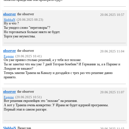
observer
the observer
20.06.2025 10:57
SlobbaN
(20.06.2025 08:23)
Ну и что ?
Ты увидел слово "переговоры"?
Но торговаться больше никто не будет.
Торги уже неуместны.
observer
the observer
20.06.2025 11:04
Eugene
(20.06.2025 10:41)
Он уже принял столько решений, а у тебя все похоже.
Ты не заметил что мы уже 7 дней Тегеран бомбим? И Германия за, а в Париже и
Лондоне не вякают?
Теперь замени Трампа на Камалу и догадайся с трех раз что решение давно
принято.
observer
the observer
20.06.2025 11:07
Eugene
(20.06.2025 10:51)
Вот решения европейцев это "похоже" на решения.
А вот у Трампа очень конкретно: У Ирана не будет ядерной программы.
Первый этап в самом разгаре.
SlobbaN
Вячеслав
20.06.2025 11:15