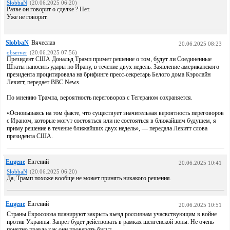
SlobbaN
(20.06.2025 06:20)
Разве он говорит о сделке ? Нет.
Уже не говорит.
SlobbaN
Вячеслав
20.06.2025 08:23
observer
(20.06.2025 07:56)
Президент США Дональд Трамп примет решение о том, будут ли Соединенные
Штаты наносить удары по Ирану, в течение двух недель. Заявление американского
президента процитировала на брифинге пресс-секретарь Белого дома Кэролайн
Левитт, передает BBC News.
По мнению Трампа, вероятность переговоров с Тегераном сохраняется.
«Основываясь на том факте, что существует значительная вероятность переговоров
с Ираном, которые могут состояться или не состояться в ближайшем будущем, я
приму решение в течение ближайших двух недель», — передала Левитт слова
президента США.
Eugene
Евгений
20.06.2025 10:41
SlobbaN
(20.06.2025 06:20)
Да, Трамп похоже вообще не может принять никакого решения.
Eugene
Евгений
20.06.2025 10:51
Страны Евросоюза планируют закрыть вьезд россиянам учасвствующим в войне
против Украины. Запрет будет действовать в рамках шенгенской зоны. Не очень
понятно правда как они проверять будут