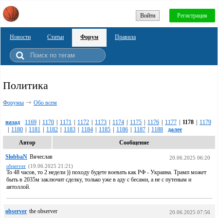
Войти
Регистрация
Новости
Статьи
Форум
Правила
Политика
Форумы
Обо всем
назад
1169
|
1170
|
1171
|
1172
|
1173
|
1174
|
1175
|
1176
|
1177
|
1178
|
1179
|
1180
|
1181
|
1182
|
1183
|
1184
|
1185
|
1186
|
1187
|
1188
далее
Автор
Сообщение
SlobbaN
Вячеслав
20.06.2025 06:20
observer
(19.06.2025 21:21)
То 48 часов, то 2 недели )) походу будете воевать как РФ - Украина. Трамп может
быть в 2035м заключит сделку, только уже в аду с бесами, а не с путеным и
аятоллой.
observer
the observer
20.06.2025 07:56