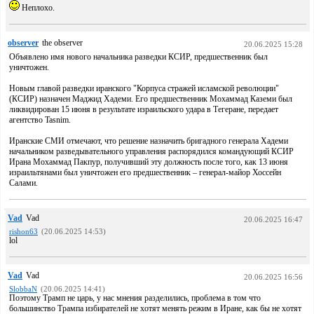
Неплохо.
observer
the observer
20.06.2025 15:28
Объявлено имя нового начальника разведки КСИР, предшественник был
уничтожен.
Новым главой разведки иранского "Корпуса стражей исламской революции"
(КСИР) назначен Маджид Хадеми. Его предшественник Мохаммад Каземи был
ликвидирован 15 июня в результате израильского удара в Тегеране, передает
агентство Tasnim.
Иранские СМИ отмечают, что решение назначить бригадного генерала Хадеми
начальником разведывательного управления распорядился командующий КСИР
Ирана Мохаммад Пакпур, получивший эту должность после того, как 13 июня
израильтянами был уничтожен его предшественник – генерал-майор Хоссейн
Салами.
Vad
Vad
20.06.2025 16:47
rishon63
(20.06.2025 14:53)
lol
Vad
Vad
20.06.2025 16:56
SlobbaN
(20.06.2025 14:41)
Поэтому Трамп не царь, у нас мнения разделились, проблема в том что
большинство Трампа избирателей не хотят менять режим в Иране, как бы не хотят