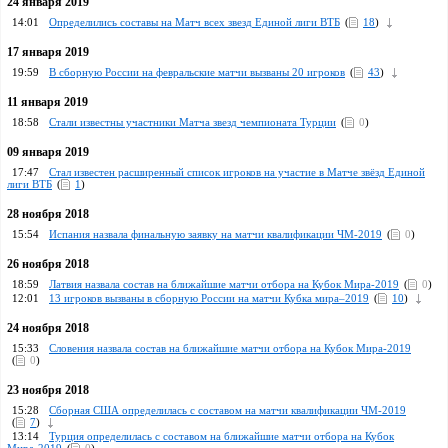
24 января 2019
14:01
Определились составы на Матч всех звезд Единой лиги ВТБ
(
18
)
17 января 2019
19:59
В сборную России на февральские матчи вызваны 20 игроков
(
43
)
11 января 2019
18:58
Стали известны участники Матча звезд чемпионата Турции
(
0
)
09 января 2019
17:47
Стал известен расширенный список игроков на участие в Матче звёзд Единой
лиги ВТБ
(
1
)
28 ноября 2018
15:54
Испания назвала финальную заявку на матчи квалификации ЧМ-2019
(
0
)
26 ноября 2018
18:59
Латвия назвала состав на ближайшие матчи отбора на Кубок Мира-2019
(
0
)
12:01
13 игроков вызваны в сборную России на матчи Кубка мира–2019
(
10
)
24 ноября 2018
15:33
Словения назвала состав на ближайшие матчи отбора на Кубок Мира-2019
(
0
)
23 ноября 2018
15:28
Сборная США определилась с составом на матчи квалификации ЧМ-2019
(
7
)
13:14
Турция определилась с составом на ближайшие матчи отбора на Кубок