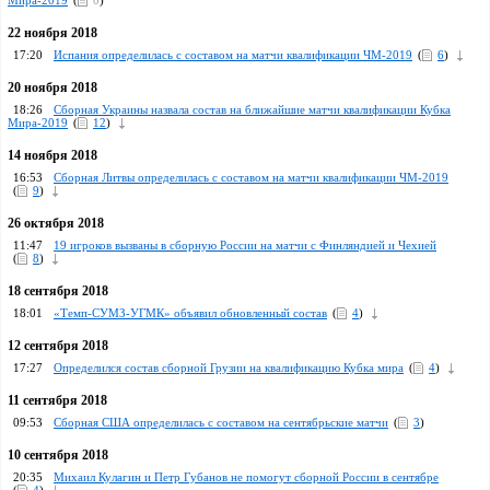
Мира-2019
(
0
)
22 ноября 2018
17:20
Испания определилась с составом на матчи квалификации ЧМ-2019
(
6
)
20 ноября 2018
18:26
Сборная Украины назвала состав на ближайшие матчи квалификации Кубка
Мира-2019
(
12
)
14 ноября 2018
16:53
Сборная Литвы определилась с составом на матчи квалификации ЧМ-2019
(
9
)
26 октября 2018
11:47
19 игроков вызваны в сборную России на матчи с Финляндией и Чехией
(
8
)
18 сентября 2018
18:01
«Темп-СУМЗ-УГМК» объявил обновленный состав
(
4
)
12 сентября 2018
17:27
Определился состав сборной Грузии на квалификацию Кубка мира
(
4
)
11 сентября 2018
09:53
Сборная США определилась с составом на сентябрьские матчи
(
3
)
10 сентября 2018
20:35
Михаил Кулагин и Петр Губанов не помогут сборной России в сентябре