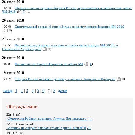
26 июля 2018
13:40
Объявлен список игроков сборной России, приглашенных на отборочные матчи
ЧМ-2019
(
7
)
26 июня 2018
20:46
Окончательный состав сборной Беларуси на матчи квалификации ЧМ-2019
(
0
)
21 июня 2018
06:53
Испания определилась с составом на матчи квалификации ЧМ-2018 со
Словенией и Черногорией
(
0
)
20 июня 2018
19:07
Назван состав сборной Германии на отбор КМ
(
1
)
19 июня 2018
21:25
Сборная России начала подготовку к матчам с Бельгией и Францией
(
0
)
назад
1
|
2
|
3
|
4
|
5
|
6
|
7
|
8
далее
Обсуждаемое
22:43
as7
«Локомотив-Кубань» подпишет Алексея Покушевского
22:28
townofwinds
«Астана» не сыграет в новом сезоне Единой лиги ВТБ
19:01
1010