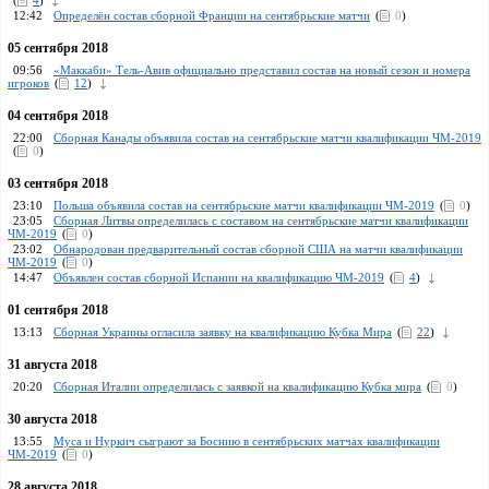
(
4
)
12:42
Определён состав сборной Франции на сентябрьские матчи
(
0
)
05 сентября 2018
09:56
«Маккаби» Тель-Авив официально представил состав на новый сезон и номера
игроков
(
12
)
04 сентября 2018
22:00
Сборная Канады объявила состав на сентябрьские матчи квалификации ЧМ-2019
(
0
)
03 сентября 2018
23:10
Польша объявила состав на сентябрьские матчи квалификации ЧМ-2019
(
0
)
23:05
Сборная Литвы определилась с составом на сентябрьские матчи квалификации
ЧМ-2019
(
0
)
23:02
Обнародован предварительный состав сборной США на матчи квалификации
ЧМ-2019
(
0
)
14:47
Объявлен состав сборной Испании на квалификацию ЧМ-2019
(
4
)
01 сентября 2018
13:13
Сборная Украины огласила заявку на квалификацию Кубка Мира
(
22
)
31 августа 2018
20:20
Сборная Италии определилась с заявкой на квалификацию Кубка мира
(
0
)
30 августа 2018
13:55
Муса и Нуркич сыграют за Боснию в сентябрьских матчах квалификации
ЧМ-2019
(
0
)
28 августа 2018