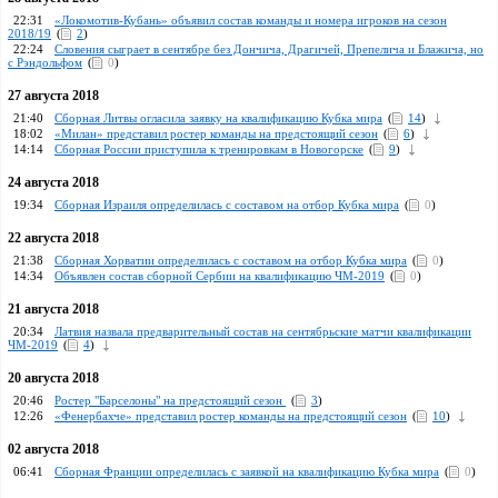
22:31
«Локомотив-Кубань» объявил состав команды и номера игроков на сезон
2018/19
(
2
)
22:24
Словения сыграет в сентябре без Дончича, Драгичей, Препелича и Блажича, но
с Рэндольфом
(
0
)
27 августа 2018
21:40
Сборная Литвы огласила заявку на квалификацию Кубка мира
(
14
)
18:02
«Милан» представил ростер команды на предстоящий сезон
(
6
)
14:14
Сборная России приступила к тренировкам в Новогорске
(
9
)
24 августа 2018
19:34
Сборная Израиля определилась с составом на отбор Кубка мира
(
0
)
22 августа 2018
21:38
Сборная Хорватии определилась с составом на отбор Кубка мира
(
0
)
14:34
Объявлен состав сборной Сербии на квалификацию ЧМ-2019
(
0
)
21 августа 2018
20:34
Латвия назвала предварительный состав на сентябрьские матчи квалификации
ЧМ-2019
(
4
)
20 августа 2018
20:46
Ростер "Барселоны" на предстоящий сезон
(
3
)
12:26
«Фенербахче» представил ростер команды на предстоящий сезон
(
10
)
02 августа 2018
06:41
Сборная Франции определилась с заявкой на квалификацию Кубка мира
(
0
)