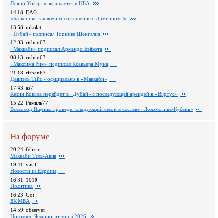
Лонни Уокер возвращается в НБА
14:18
EAG
«Баскония» заключила соглашение с Дэмионом Бо
13:58
nikolat
«Дубай» подписал Торнике Шенгелия
12:03
rishon63
«Маккаби» подписал Армандо Бэйкота
08:13
rishon63
«Максима Рим» подписал Ксавьера Муна
21:18
rishon63
Даниэль Тайс - официально в «Маккаби»
17:43
as7
Кевин Кокила перейдет в «Дубай» с последующей арендой в «Виртус»
15:22
Рамиль77
Всеволод Ищенко проведет следующий сезон в составе «Локомотива-Кубань»
На форуме
20:24
felix-r
Маккаби Тель-Авив
19:41
vasil
Новости из Европы
16:31
1010
Политика
16:23
Got
БК МБА
14:59
observer
Ногомяч: Чемпионат мира 2026