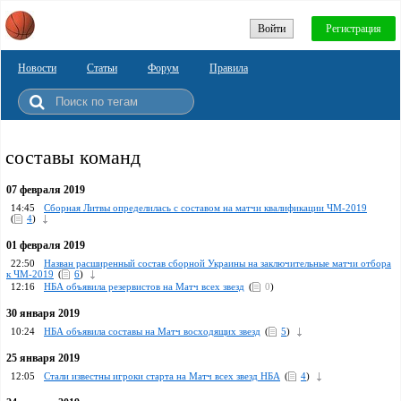
Войти
Регистрация
Новости
Статьи
Форум
Правила
составы команд
07 февраля 2019
14:45
Сборная Литвы определилась с составом на матчи квалификации ЧМ-2019
(
4
)
01 февраля 2019
22:50
Назван расширенный состав сборной Украины на заключительные матчи отбора
к ЧМ-2019
(
6
)
12:16
НБА объявила резервистов на Матч всех звезд
(
0
)
30 января 2019
10:24
НБА объявила составы на Матч восходящих звезд
(
5
)
25 января 2019
12:05
Стали известны игроки старта на Матч всех звезд НБА
(
4
)