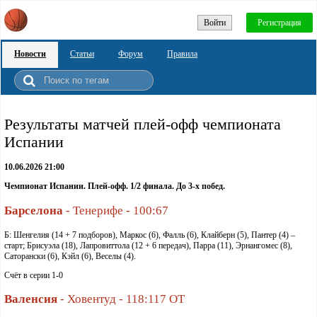
Войти
Регистрация
Новости
Статьи
Форум
Правила
Результаты матчей плей-офф чемпионата
Испании
10.06.2026 21:00
Чемпионат Испании. Плей-офф. 1/2 финала. До 3-х побед.
Барселона
- Тенерифе - 100:67
Б: Шенгелия (14 + 7 подборов), Маркос (6), Фалль (6), Клайберн (5), Пантер (4) –
старт; Брисуэла (18), Лапровиттола (12 + 6 передач), Парра (11), Эрнангомес (8),
Саторански (6), Кэйл (6), Веселы (4).
Счёт в серии 1-0
Валенсия
- Ховентуд - 118:117 ОТ