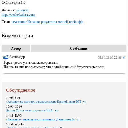
Счёт в серии 1-0
Добавил:
rishon63
https://basketball.ru.com
Теги:
чемпионат Испании
результаты матчей
плей-офф
Комментарии:
Автор
Сообщение
as7
Александр
09.06.2026 22:56
#
Барса просто уничтожила островитян.
Но что-то мне подсказывает, что в этой серии ещё будут веселые вещи
Обсуждаемое
19:09
Got
«Астана» не сыграет в новом сезоне Единой лиги ВТБ
19:01
1010
Лонни Уокер возвращается в НБА
14:18
EAG
«Баскония» заключила соглашение с Дэмионом Бо
13:58
nikolat