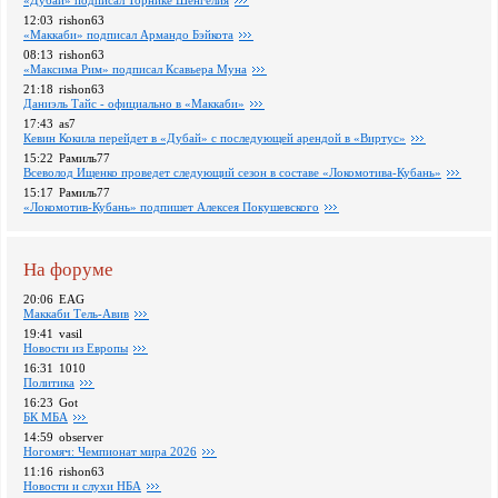
«Дубай» подписал Торнике Шенгелия
12:03
rishon63
«Маккаби» подписал Армандо Бэйкота
08:13
rishon63
«Максима Рим» подписал Ксавьера Муна
21:18
rishon63
Даниэль Тайс - официально в «Маккаби»
17:43
as7
Кевин Кокила перейдет в «Дубай» с последующей арендой в «Виртус»
15:22
Рамиль77
Всеволод Ищенко проведет следующий сезон в составе «Локомотива-Кубань»
15:17
Рамиль77
«Локомотив-Кубань» подпишет Алексея Покушевского
На форуме
20:06
EAG
Маккаби Тель-Авив
19:41
vasil
Новости из Европы
16:31
1010
Политика
16:23
Got
БК МБА
14:59
observer
Ногомяч: Чемпионат мира 2026
11:16
rishon63
Новости и слухи НБА