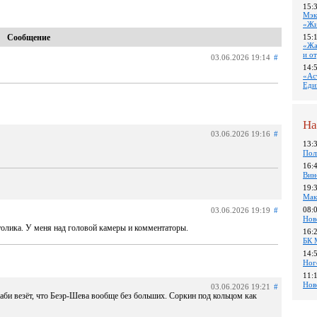
15:
Мэк
«Жи
15:
Сообщение
«Жа
и о
03.06.2026 19:14
#
14:
«Ас
Еди
На
03.06.2026 19:16
#
13:
Пол
16:
Вин
19:
Мак
08:
03.06.2026 19:19
#
Нов
столика. У меня над головой камеры и комментаторы.
16:
БК 
14:
Ног
11:
Нов
03.06.2026 19:21
#
ккаби везёт, что Беэр-Шева вообще без больших. Соркин под кольцом как