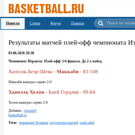
Новости
Статьи
Форум
Правила
Pезультаты матчей плей-офф чемпионата И
03.06.2026 20:30
Чемпионат Израиля. Плей-офф. 1/4 финала. До 2-х побед.
Хапоэль Беэр-Шева -
Маккаби
- 83:108
Маккаби выиграл серию 2-0
Хапоэль Холон
- Бней Герцлия - 99:84
Холон выиграл серию 2-0
Добавил:
rishon63
basketball.ru
Теги:
чемпионат Израиля
результаты матчей
плей-офф