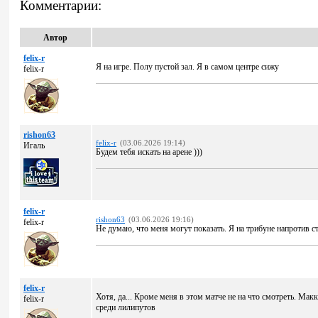
Комментарии:
Автор
felix-r
Я на игре. Полу пустой зал. Я в самом центре сижу
felix-r
rishon63
felix-r
(03.06.2026 19:14)
Игаль
Будем тебя искать на арене )))
felix-r
rishon63
(03.06.2026 19:16)
felix-r
Не думаю, что меня могут показать. Я на трибуне напротив 
felix-r
Хотя, да... Кроме меня в этом матче не на что смотреть. Ма
felix-r
среди лилипутов