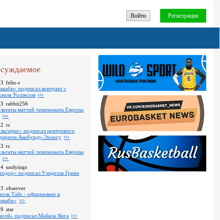
Войти
Регистрация
суждаемое
43
felix-r
ккаби» подписал контракт с
оном Уоллесом
43
rabbit256
ультаты матчей чемпионата Европы
52
rc
льгирис» подписал центрового
диричи Акобунду-Эхиогу
43
rc
ультаты матчей чемпионата Европы
24
undyings
тодор» подписал Уэнделла Грина
03
observer
иэль Тайс - официально в
ккаби»
09
star
исей» подписал Майкла Янга