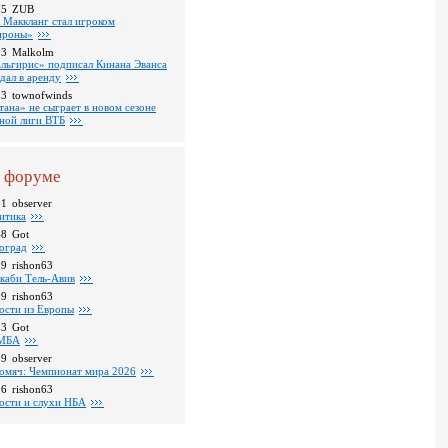
35
ZUB
 Маккланг стал игроком
роны»
13
Malkolm
льгирис» подписал Кинана Эванса
тдал в аренду
53
townofwinds
тана» не сыграет в новом сезоне
ной лиги ВТБ
 форуме
31
observer
итика
48
Got
оград
39
rishon63
каби Тель-Авив
09
rishon63
ости из Европы
23
Got
МБА
59
observer
омяч: Чемпионат мира 2026
16
rishon63
ости и слухи НБА