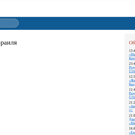
зраиля
Об
13:
«Ма
Кит
23:
Pез
U16
12:
«Жа
Као
12:
Pез
U16
21:
«Ав
21:
Дан
«Ма
16:
«Ен