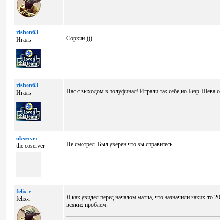
rishon63
Соркин )))
Игаль
rishon63
Нас с выходом в полуфинал! Играли так себе,но Беэр-Шева со
Игаль
observer
Не смотрел. Был уверен что вы справитесь.
the observer
felix-r
Я как увидел перед началом матча, что назначили каких-то 20
felix-r
всяких проблем.