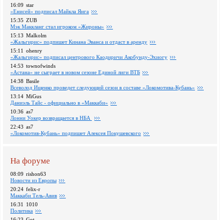
16:09
star
«Енисей» подписал Майкла Янга
15:35
ZUB
Мэк Маккланг стал игроком «Жироны»
15:13
Malkolm
«Жальгирис» подпишет Кинана Эванса и отдаст в аренду
15:11
ohenry
«Жальгирис» подписал центрового Каодиричи Акобунду-Эхиогу
14:53
townofwinds
«Астана» не сыграет в новом сезоне Единой лиги ВТБ
14:38
Basile
Всеволод Ищенко проведет следующий сезон в составе «Локомотива-Кубань»
13:14
MiGus
Даниэль Тайс - официально в «Маккаби»
10:36
as7
Лонни Уокер возвращается в НБА
22:43
as7
«Локомотив-Кубань» подпишет Алексея Покушевского
На форуме
08:09
rishon63
Новости из Европы
20:24
felix-r
Маккаби Тель-Авив
16:31
1010
Политика
16:23
Got