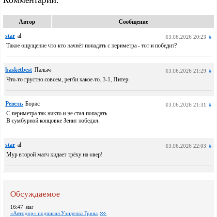
Автор
Сообщение
star
al
03.06.2026 20:23
#
Такое ощущение что кто начнёт попадать с периметра - тот и победит?
basketbest
Палыч
03.06.2026 21:29
#
Что-то грустно совсем, регби какое-то. 3-1, Питер
Ревель
Борис
03.06.2026 21:31
#
С периметра так никто и не стал попадать.
В сумбурной концовке Зенит победил.
star
al
03.06.2026 22:03
#
Мур второй матч кидает трёху на овер!
Обсуждаемое
16:47
star
«Автодор» подписал Уэнделла Грина