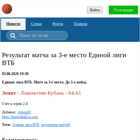
Войти
Регистрация
Новости
Статьи
Форум
Правила
Pезультат матча за 3-е место Единой лиги
ВТБ
03.06.2026 19:30
Единая лига ВТБ. Матч за 3-е место. До 3-х побед.
Зенит
- Локомотив-Кубань - 64:61
Счёт в серии 2-0
Добавил:
rishon63
https://basketball.ru.com
Теги:
Единая лига ВТБ
результаты матчей
Комментарии: