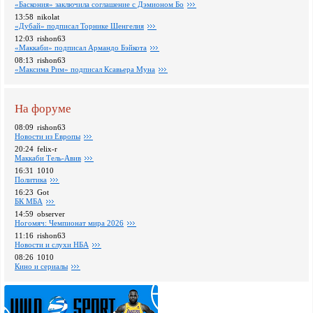
«Баскония» заключила соглашение с Дэмионом Бо
13:58
nikolat
«Дубай» подписал Торнике Шенгелия
12:03
rishon63
«Маккаби» подписал Армандо Бэйкота
08:13
rishon63
«Максима Рим» подписал Ксавьера Муна
На форуме
08:09
rishon63
Новости из Европы
20:24
felix-r
Маккаби Тель-Авив
16:31
1010
Политика
16:23
Got
БК МБА
14:59
observer
Ногомяч: Чемпионат мира 2026
11:16
rishon63
Новости и слухи НБА
08:26
1010
Кино и сериалы