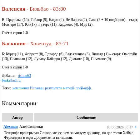
Валенсия
- Бильбао - 83:80
В: Прадилья (15), Тэйлор (9), Бадио (4), Де Ларреа (2), Сако (2 + 10 подборов) – старт;
Монтеро (17), Ки (17), Руверс (11), Карденас (4), Мур (2).
Счёт в серии 1-0
Баскония
- Ховентуд - 85:71
Б: Куруц (11), Форрест (8), Эдвардс (6), Радзявичюс (3), Вильяр (1) – старт; Оморуйи
(13), Спаньоло (12), Луваву-Кабарро (12), Диаките (10), Симмонс (9).
Счёт в серии 1-0
Добавил:
rishon63
basketball.ru
Теги:
чемпионат Испании
результаты матчей
плей-офф
Комментарии:
Автор
Сообщение
Alexman
АлекСольноки
03.06.2026 00:17
#
Тенерифе проигрывал 7 очков менее, чем за минуту до конца, но две трехи Хайме
Фернандеса и одна Доорнекампа вытащили.