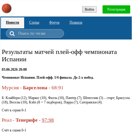
Войти
Регистрация
Новости
Статьи
Форум
Правила
Pезультаты матчей плей-офф чемпионата
Испании
03.06.2026 20:00
Чемпионат Испании. Плей-офф. 1/4 финала. До 2-х побед.
Мурсия -
Барселона
- 68:91
Б: Клайберн (12), Маркос (10), Фалль (10), Пантер (7), Шенгелия (5) – старт; Брисуэла
(18), Веселы (10), Кэйл (8 + 7 подборов), Парра (7), Саторански (4).
Счёт в серии 0-1
Реал -
Тенерифе
-
97:98
Счёт в серии 0-1