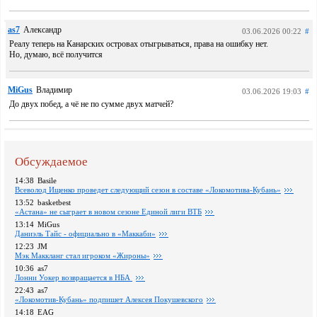
as7
Александр
03.06.2026 00:22
#
Реалу теперь на Канарских островах отыгрываться, права на ошибку нет.
Но, думаю, всё получится
MiGus
Владимир
03.06.2026 19:03
#
До двух побед, а чё не по сумме двух матчей?
Обсуждаемое
14:38
Basile
Всеволод Ищенко проведет следующий сезон в составе «Локомотива-Кубань»
13:52
basketbest
«Астана» не сыграет в новом сезоне Единой лиги ВТБ
13:14
MiGus
Даниэль Тайс - официально в «Маккаби»
12:23
JM
Мэк Маккланг стал игроком «Жироны»
10:36
as7
Лонни Уокер возвращается в НБА
22:43
as7
«Локомотив-Кубань» подпишет Алексея Покушевского
14:18
EAG