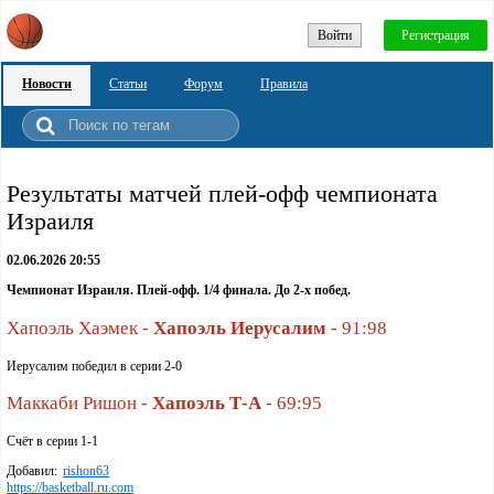
Войти
Регистрация
Новости
Статьи
Форум
Правила
Результаты матчей плей-офф чемпионата
Израиля
02.06.2026 20:55
Чемпионат Израиля. Плей-офф. 1/4 финала. До 2-х побед.
Хапоэль Хаэмек -
Хапоэль Иерусалим
- 91:98
Иерусалим победил в серии 2-0
Маккаби Ришон -
Хапоэль
Т-А
- 69:95
Счёт в серии 1-1
Добавил:
rishon63
https://basketball.ru.com