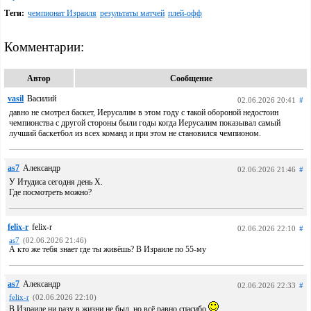
Теги:
чемпионат Израиля
результаты матчей
плей-офф
Комментарии:
Автор
Сообщение
vasil
Василий
02.06.2026 20:41
#
давно не смотрел баскет, Иерусалим в этом году с такой обороной недостоин
чемпионства с другой стороны были годы когда Иерусалим показывал самый
лучший баскетбол из всех команд и при этом не становился чемпионом.
as7
Александр
02.06.2026 21:46
#
У Итудиса сегодня день Х.
Где посмотреть можно?
felix-r
felix-r
02.06.2026 22:10
#
as7
(02.06.2026 21:46)
А кто же тебя знает где ты живёшь? В Израиле по 55-му
as7
Александр
02.06.2026 22:33
#
felix-r
(02.06.2026 22:10)
В Израиле ни разу в жизни не был, но всё равно спасибо