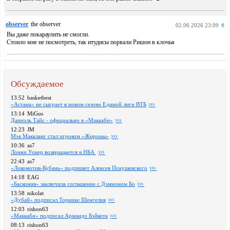
observer
the observer
02.06.2026 23:09
#
Вы даже покараулить не смогли.
Стоило мне не посмотреть, так итудисы порвали Ришон в клочья
Обсуждаемое
13:52
basketbest
«Астана» не сыграет в новом сезоне Единой лиги ВТБ
13:14
MiGus
Даниэль Тайс - официально в «Маккаби»
12:23
JM
Мэк Маккланг стал игроком «Жироны»
10:36
as7
Лонни Уокер возвращается в НБА
22:43
as7
«Локомотив-Кубань» подпишет Алексея Покушевского
14:18
EAG
«Баскония» заключила соглашение с Дэмионом Бо
13:58
nikolat
«Дубай» подписал Торнике Шенгелия
12:03
rishon63
«Маккаби» подписал Армандо Бэйкота
08:13
rishon63