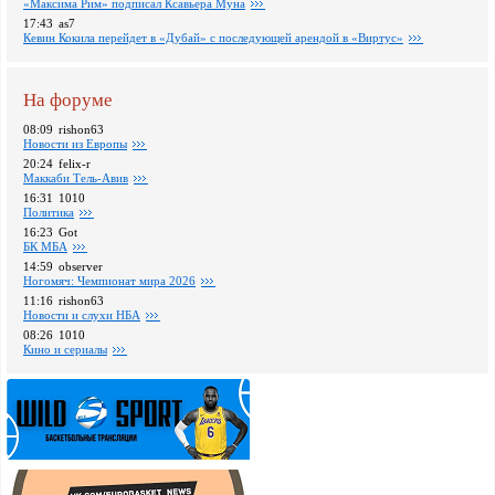
«Максима Рим» подписал Ксавьера Муна
17:43
as7
Кевин Кокила перейдет в «Дубай» с последующей арендой в «Виртус»
На форуме
08:09
rishon63
Новости из Европы
20:24
felix-r
Маккаби Тель-Авив
16:31
1010
Политика
16:23
Got
БК МБА
14:59
observer
Ногомяч: Чемпионат мира 2026
11:16
rishon63
Новости и слухи НБА
08:26
1010
Кино и сериалы