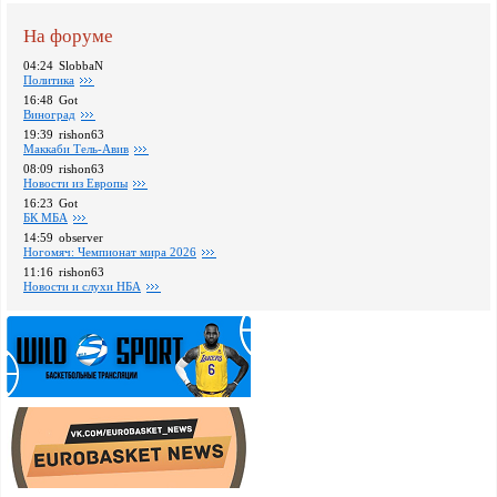
На форуме
04:24
SlobbaN
Политика
16:48
Got
Виноград
19:39
rishon63
Маккаби Тель-Авив
08:09
rishon63
Новости из Европы
16:23
Got
БК МБА
14:59
observer
Ногомяч: Чемпионат мира 2026
11:16
rishon63
Новости и слухи НБА