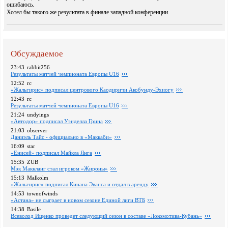
ошибаюсь.
Хотел бы такого же результата в финале западной конференции.
Обсуждаемое
23:43
rabbit256
Pезультаты матчей чемпионата Европы U16
12:52
rc
«Жальгирис» подписал центрового Каодиричи Акобунду-Эхиогу
12:43
rc
Pезультаты матчей чемпионата Европы U16
21:24
undyings
«Автодор» подписал Уэнделла Грина
21:03
observer
Даниэль Тайс - официально в «Маккаби»
16:09
star
«Енисей» подписал Майкла Янга
15:35
ZUB
Мэк Маккланг стал игроком «Жироны»
15:13
Malkolm
«Жальгирис» подписал Кинана Эванса и отдал в аренду
14:53
townofwinds
«Астана» не сыграет в новом сезоне Единой лиги ВТБ
14:38
Basile
Всеволод Ищенко проведет следующий сезон в составе «Локомотива-Кубань»