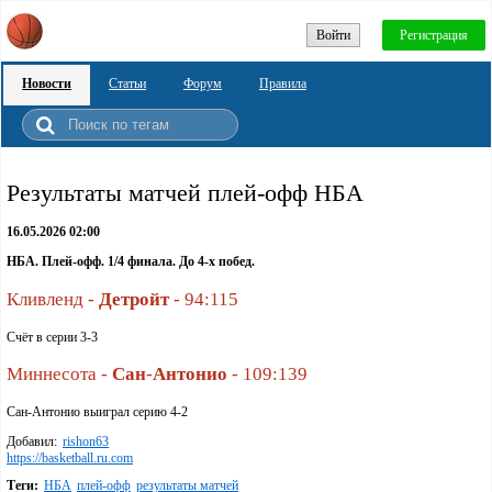
Войти
Регистрация
Новости
Статьи
Форум
Правила
Результаты матчей плей-офф НБА
16.05.2026 02:00
НБА. Плей-офф. 1/4 финала. До 4-х побед.
Кливленд -
Детройт
- 94:115
Счёт в серии 3-3
Миннесота -
Сан
-
Антонио
- 109:139
Сан-Антонио выиграл серию 4-2
Добавил:
rishon63
https://basketball.ru.com
Теги:
НБА
плей-офф
результаты матчей