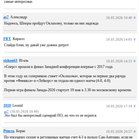
самые интересные.
as7
Александр
16.05.2026 10:40
#
Надеюсь, Шпоры пройдут Оклахому, только на них надежда
FRY
Кирилл
16.05.2026 14:03
#
Спайда блин, ну давай уже дожми дитрот
rishon63
Игаль
16.05.2026 14:15
#
«Сперс» прошли в финал Западной конференции впервые с 2017 года.
В этом году их соперником станет «Оклахома», которая за первые два раунда
против «Финикса» и «Лейкерс» не отдала ни одного матча (4-0, 4-0).
Первая игра финала Запада-2026 стартует 19 мая в 3.30 по московскому времени.
1010
Leonid
16.05.2026 17:19
#
as7
(16.05.2026 10:40)
Это был бы интересный сценарий ПО, но что-то не верится.
Ревель
Борис
16.05.2026 20:57
#
По текущему сезону в регулярных матчах счет 4-1 в пользу Сан-Антонио, если не