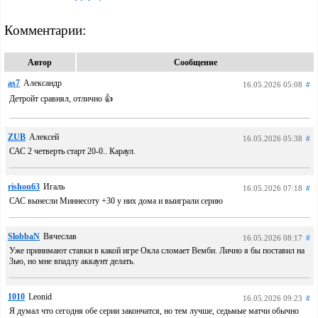
Комментарии:
Автор
Сообщение
as7
Александр
16.05.2026 05:08
#
Детройт сравнял, отлично 👍
ZUB
Алексей
16.05.2026 05:38
#
САС 2 четверть старт 20-0.. Караул.
rishon63
Игаль
16.05.2026 07:18
#
САС вынесли Миннесоту +30 у них дома и выиграли серию
SlobbaN
Вячеслав
16.05.2026 08:17
#
Уже принимают ставки в какой игре Окла сломает Вемби. Лично я бы поставил на
3ью, но мне впадлу аккаунт делать.
1010
Leonid
16.05.2026 09:23
#
Я думал что сегодня обе серии закончатся, но тем лучше, седьмые матчи обычно