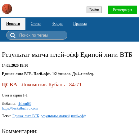
Войти
Регистрация
Новости
Статьи
Форум
Правила
Результат матча плей-офф Единой лиги ВТБ
14.05.2026 19:30
Единая лига ВТБ. Плей-офф. 1/2 финала. До 4-х побед.
ЦСКА
- Локомотив-Кубань - 84:71
Счёт в серии 1-1
Добавил:
rishon63
https://basketball.ru.com
Теги:
Единая лига ВТБ
результаты матчей
плей-офф
Комментарии: