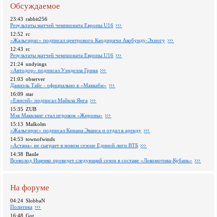
Обсуждаемое
23:43
rabbit256
Pезультаты матчей чемпионата Европы U16
12:52
rc
«Жальгирис» подписал центрового Каодиричи Акобунду-Эхиогу
12:43
rc
Pезультаты матчей чемпионата Европы U16
21:24
undyings
«Автодор» подписал Уэнделла Грина
21:03
observer
Даниэль Тайс - официально в «Маккаби»
16:09
star
«Енисей» подписал Майкла Янга
15:35
ZUB
Мэк Маккланг стал игроком «Жироны»
15:13
Malkolm
«Жальгирис» подписал Кинана Эванса и отдал в аренду
14:53
townofwinds
«Астана» не сыграет в новом сезоне Единой лиги ВТБ
14:38
Basile
Всеволод Ищенко проведет следующий сезон в составе «Локомотива-Кубань»
На форуме
04:24
SlobbaN
Политика
16:48
Got