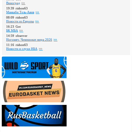
Виноград
19:39
rishon63
Маккаби Тель-Авив
08:09
rishon63
Новости из Европы
16:23
Got
БК МБА
14:59
observer
Ногомяч: Чемпионат мира 2026
11:16
rishon63
Новости и слухи НБА