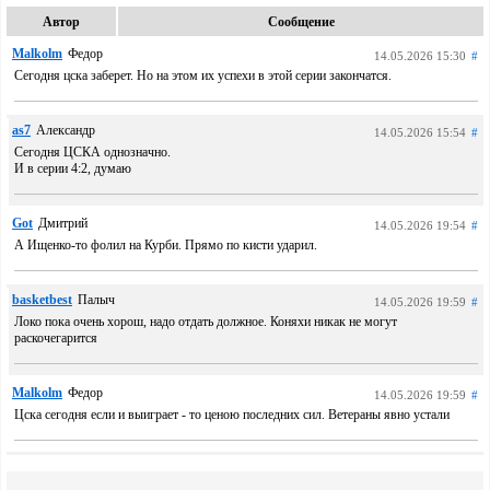
Автор
Сообщение
Malkolm
Федор
14.05.2026 15:30
#
Сегодня цска заберет. Но на этом их успехи в этой серии закончатся.
as7
Александр
14.05.2026 15:54
#
Сегодня ЦСКА однозначно.
И в серии 4:2, думаю
Got
Дмитрий
14.05.2026 19:54
#
А Ищенко-то фолил на Курби. Прямо по кисти ударил.
basketbest
Палыч
14.05.2026 19:59
#
Локо пока очень хорош, надо отдать должное. Коняхи никак не могут
раскочегарится
Malkolm
Федор
14.05.2026 19:59
#
Цска сегодня если и выиграет - то ценою последних сил. Ветераны явно устали