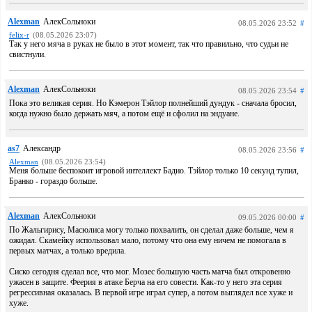
Alexman
АлекСольноки
08.05.2026 23:52
#
felix-r
(08.05.2026 23:07)
Так у него мяча в руках не было в этот момент, так что правильно, что судьи не
свистнули.
Alexman
АлекСольноки
08.05.2026 23:54
#
Пока это великая серия. Но Кэмерон Тэйлор полнейший дундук - сначала бросил,
когда нужно было держать мяч, а потом ещё и сфолил на эндуане.
as7
Александр
08.05.2026 23:56
#
Alexman
(08.05.2026 23:54)
Меня больше беспокоит игровой интеллект Бадио. Тэйлор только 10 секунд тупил,
Бранко - гораздо больше.
Alexman
АлекСольноки
09.05.2026 00:00
#
По Жальгирису, Масюлиса могу только похвалить, он сделал даже больше, чем я
ожидал. Скамейку использовал мало, потому что она ему ничем не помогала в
первых матчах, а только вредила.
Сиско сегодня сделал все, что мог. Мозес большую часть матча был откровенно
ужасен в защите. Феерия в атаке Берча на его совести. Как-то у него эта серия
регрессивная оказалась. В первой игре играл супер, а потом выглядел все хуже и
хуже.