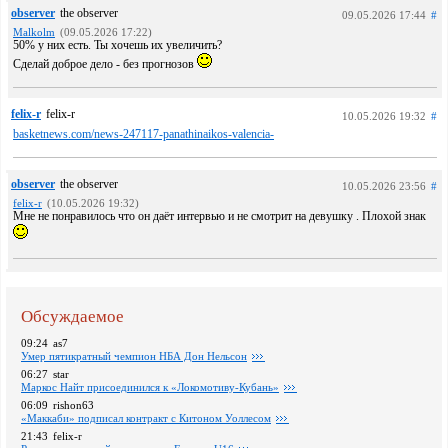
observer
the observer
09.05.2026 17:44
#
Malkolm
(09.05.2026 17:22)
50% у них есть. Ты хочешь их увеличить?
Сделай доброе дело - без прогнозов
felix-r
felix-r
10.05.2026 19:32
#
basketnews.com/news-247117-panathinaikos-valencia-
observer
the observer
10.05.2026 23:56
#
felix-r
(10.05.2026 19:32)
Мне не понравилось что он даёт интервью и не смотрит на девушку . Плохой знак
Обсуждаемое
09:24
as7
Умер пятикратный чемпион НБА Дон Нельсон
06:27
star
Маркос Найт присоединился к «Локомотиву-Кубань»
06:09
rishon63
«Маккаби» подписал контракт с Китоном Уоллесом
21:43
felix-r