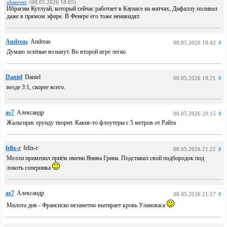
observer
(08.05.2026 18:05)
Ибрагим Кутлуай, который сейчас работает в Каунасе на матчах, Дифаллу поливал
даже в прямом эфире. В Фенере его тоже ненавидят.
Andreas
Andreas
08.05.2026 18:42
#
Думаю зелёные возьмут. Во второй игре легко
Daniel
Daniel
08.05.2026 19:21
#
везде 3:1, скорее всего.
as7
Александр
08.05.2026 20:15
#
Жальгирис ерунду творит. Какие-то флоутеры с 5 метров от Райта
felix-r
felix-r
08.05.2026 21:22
#
Мелли применил приём имени Янива Грина. Подставил свой подбородок под
локоть соперника
as7
Александр
08.05.2026 21:57
#
Милота дня - Франсиско незаметно вытирает кровь Улановаса