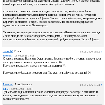
В своем посте в соцсетях Яннакопулос выразил надежду, что ему удастся посетить
пятый и решающий матч, если испанский клуб ему поможет.
«Надеюсь, что теперь «Валенсия» подаст запрос о том, чтобы у меня была
возможность посмотреть пятый матч, который решит, станем ли мы четвертой
командой «Финала четырех» в Афинах. Также хотелось бы верить, что руководство
Евролиги согласится. Уверен, что все баскетбольные стороны поддержат это
единогласно», – написал Яннакопулос.
Учитывая, что серия растянулась до пятого матча («Панатинаикос» вышел вперед
2-0 на выезде, но не смог завершить серию дома), Яннакопулос сможет
присутствовать на «Финале четырех», который пройдет на арене «Пао» в Афинах.
rishon63
Игаль
09.05.2026 15:12
#
rishon63
(09.05.2026 15:08)
С какого перепуга Валенсия будет просить Евролигу,чтоб его пустили на матч если
он к судейскому столику периодически бегает? ))).
Будут проигрывать он может и стульями кидаться ))).
Будет конечно большим позором для Пао если не выйдут на домашний Ф4
Alexman
АлекСольноки
09.05.2026 15:28
#
felix-r
(09.05.2026 14:36)
Тут мяча не видно и касания тоже, сзади плохой ракурс, посмотри в записи по тв
камере, там видно что он сначала прокидывает мяч, потом наступает на линию и
только потом касается.