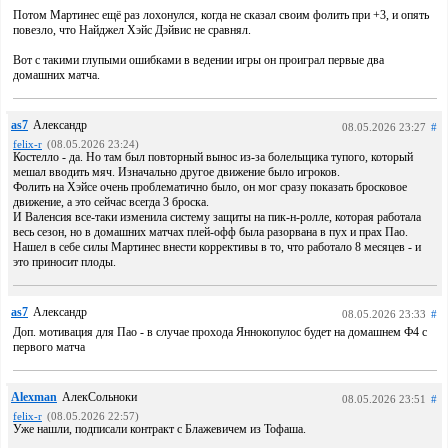
Потом Мартинес ещё раз лохонулся, когда не сказал своим фолить при +3, и опять
повезло, что Найджел Хэйс Дэйвис не сравнял.
Вот с такими глупыми ошибками в ведении игры он проиграл первые два
домашних матча.
as7
Александр
08.05.2026 23:27
#
felix-r
(08.05.2026 23:24)
Костелло - да. Но там был повторный вынос из-за болельщика тупого, который
мешал вводить мяч. Изначально другое движение было игроков.
Фолить на Хэйсе очень проблематично было, он мог сразу показать бросковое
движение, а это сейчас всегда 3 броска.
И Валенсия все-таки изменила систему защиты на пик-н-ролле, которая работала
весь сезон, но в домашних матчах плей-офф была разорвана в пух и прах Пао.
Нашел в себе силы Мартинес внести коррективы в то, что работало 8 месяцев - и
это приносит плоды.
as7
Александр
08.05.2026 23:33
#
Доп. мотивация для Пао - в случае прохода Яннокопулос будет на домашнем Ф4 с
первого матча
Alexman
АлекСольноки
08.05.2026 23:51
#
felix-r
(08.05.2026 22:57)
Уже нашли, подписали контракт с Блажевичем из Тофаша.