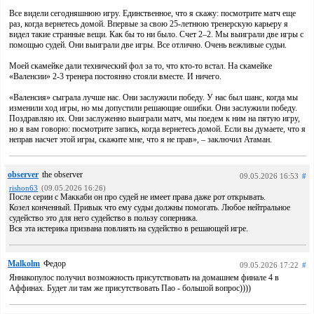
Все видели сегодняшнюю игру. Единственное, что я скажу: посмотрите матч еще
раз, когда вернетесь домой. Впервые за свою 25-летнюю тренерскую карьеру я
видел такие странные вещи. Как бы то ни было. Счет 2–2. Мы выиграли две игры с
помощью судей. Они выиграли две игры. Все отлично. Очень вежливые судьи.
Моей скамейке дали технический фол за то, что кто-то встал. На скамейке
«Валенсии» 2-3 тренера постоянно стояли вместе. И ничего.
«Валенсия» сыграла лучше нас. Они заслужили победу. У нас был шанс, когда мы
изменили ход игры, но мы допустили решающие ошибки. Они заслужили победу.
Поздравляю их. Они заслуженно выиграли матч, мы поедем к ним на пятую игру,
но я вам говорю: посмотрите запись, когда вернетесь домой. Если вы думаете, что я
неправ насчет этой игры, скажите мне, что я не прав», – заключил Атаман.
observer
the observer
09.05.2026 16:53
#
rishon63
(09.05.2026 16:26)
После серии с Маккаби он про судей не имеет права даже рот открывать.
Козел конченный. Привык что ему судьи должны помогать. Любое нейтральное
судейство это для него судейство в пользу соперника.
Вся эта истерика призвана повлиять на судейство в решающей игре.
Malkolm
Федор
09.05.2026 17:22
#
Яннакопулос получил возможность присутствовать на домашнем финале 4 в
Аффинах. Будет ли там же присутствовать Пао - большой вопрос))))