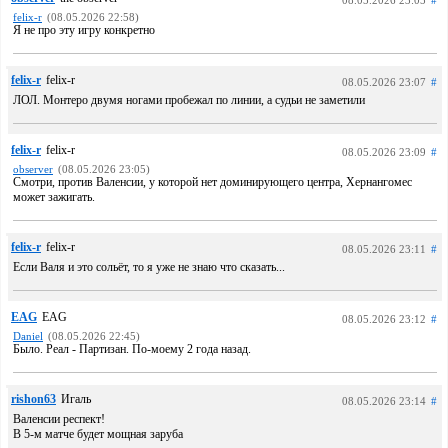
08.05.2026 23:05
#
felix-r
(08.05.2026 22:58)
Я не про эту игру конкретно
felix-r
felix-r
08.05.2026 23:07
#
ЛОЛ. Монтеро двумя ногами пробежал по линии, а судьи не заметили
felix-r
felix-r
08.05.2026 23:09
#
observer
(08.05.2026 23:05)
Смотри, против Валенсии, у которой нет доминирующего центра, Хернангомес
может зажигать.
felix-r
felix-r
08.05.2026 23:11
#
Если Валя и это сольёт, то я уже не знаю что сказать...
EAG
EAG
08.05.2026 23:12
#
Daniel
(08.05.2026 22:45)
Было. Реал - Партизан. По-моему 2 года назад.
rishon63
Игаль
08.05.2026 23:14
#
Валенсии респект!
В 5-м матче будет мощная заруба