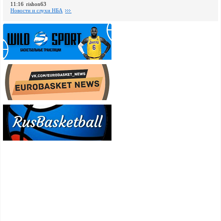
11:16
rishon63
Новости и слухи НБА