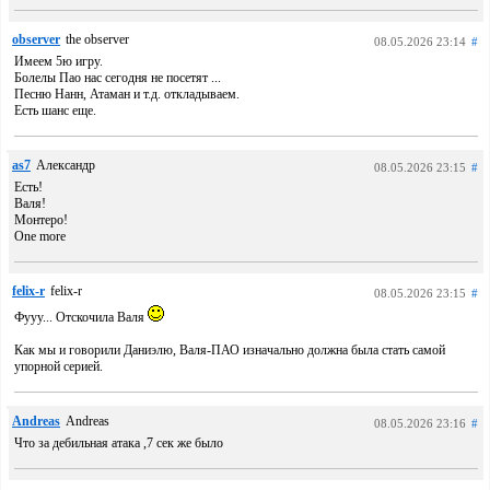
observer
the observer
08.05.2026 23:14
#
Имеем 5ю игру.
Болелы Пао нас сегодня не посетят ...
Песню Нанн, Атаман и т.д. откладываем.
Есть шанс еще.
as7
Александр
08.05.2026 23:15
#
Есть!
Валя!
Монтеро!
One more
felix-r
felix-r
08.05.2026 23:15
#
Фууу... Отскочила Валя
Как мы и говорили Даниэлю, Валя-ПАО изначально должна была стать самой
упорной серией.
Andreas
Andreas
08.05.2026 23:16
#
Что за дебильная атака ,7 сек же было