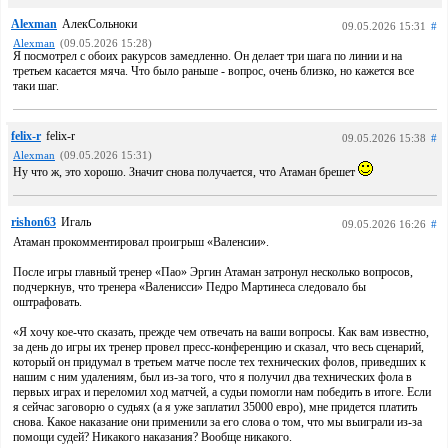
Alexman
АлекСольноки
09.05.2026 15:31
#
Alexman
(09.05.2026 15:28)
Я посмотрел с обоих ракурсов замедленно. Он делает три шага по линии и на
третьем касается мяча. Что было раньше - вопрос, очень близко, но кажется все
таки шаг.
felix-r
felix-r
09.05.2026 15:38
#
Alexman
(09.05.2026 15:31)
Ну что ж, это хорошо. Значит снова получается, что Атаман брешет
rishon63
Игаль
09.05.2026 16:26
#
Атаман прокомментировал проигрыш «Валенсии».
После игры главный тренер «Пао» Эргин Атаман затронул несколько вопросов,
подчеркнув, что тренера «Валенисси» Педро Мартинеса следовало бы
оштрафовать.
«Я хочу кое-что сказать, прежде чем отвечать на ваши вопросы. Как вам известно,
за день до игры их тренер провел пресс-конференцию и сказал, что весь сценарий,
который он придумал в третьем матче после тех технических фолов, приведших к
нашим с ним удалениям, был из-за того, что я получил два технических фола в
первых играх и переломил ход матчей, а судьи помогли нам победить в итоге. Если
я сейчас заговорю о судьях (а я уже заплатил 35000 евро), мне придется платить
снова. Какое наказание они применили за его слова о том, что мы выиграли из-за
помощи судей? Никакого наказания? Вообще никакого.