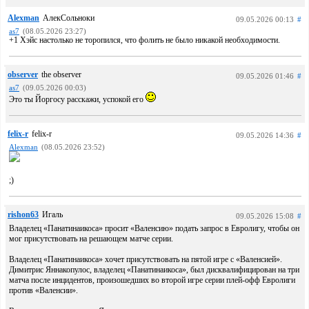
Alexman
АлекСольноки
09.05.2026 00:13
#
as7
(08.05.2026 23:27)
+1 Хэйс настолько не торопился, что фолить не было никакой необходимости.
observer
the observer
09.05.2026 01:46
#
as7
(09.05.2026 00:03)
Это ты Йоргосу расскажи, успокой его
felix-r
felix-r
09.05.2026 14:36
#
Alexman
(08.05.2026 23:52)
;)
rishon63
Игаль
09.05.2026 15:08
#
Владелец «Панатинаикоса» просит «Валенсию» подать запрос в Евролигу, чтобы он
мог присутствовать на решающем матче серии.
Владелец «Панатинаикоса» хочет присутствовать на пятой игре с «Валенсией».
Димитрис Яннакопулос, владелец «Панатинаикоса», был дисквалифицирован на три
матча после инцидентов, произошедших во второй игре серии плей-офф Евролиги
против «Валенсии».