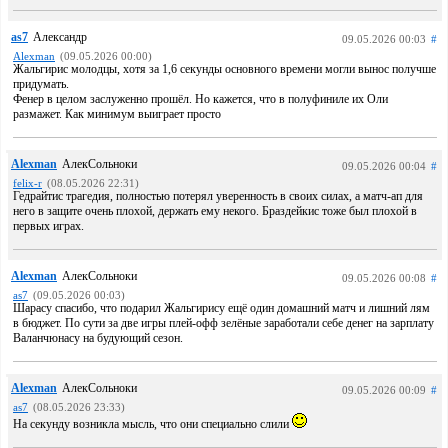
as7
Александр
09.05.2026 00:03
#
Alexman
(09.05.2026 00:00)
Жальгирис молодцы, хотя за 1,6 секунды основного времени могли вынос получше
придумать.
Фенер в целом заслуженно прошёл. Но кажется, что в полуфиниле их Оли
размажет. Как минимум выиграет просто
Alexman
АлекСольноки
09.05.2026 00:04
#
felix-r
(08.05.2026 22:31)
Гедрайтис трагедия, полностью потерял уверенность в своих силах, а матч-ап для
него в защите очень плохой, держать ему некого. Браздейкис тоже был плохой в
первых играх.
Alexman
АлекСольноки
09.05.2026 00:08
#
as7
(09.05.2026 00:03)
Шарасу спасибо, что подарил Жальгирису ещё один домашний матч и лишний лям
в бюджет. По сути за две игры плей-офф зелёные заработали себе денег на зарплату
Валанчюнасу на будующий сезон.
Alexman
АлекСольноки
09.05.2026 00:09
#
as7
(08.05.2026 23:33)
На секунду возникла мысль, что они специально слили