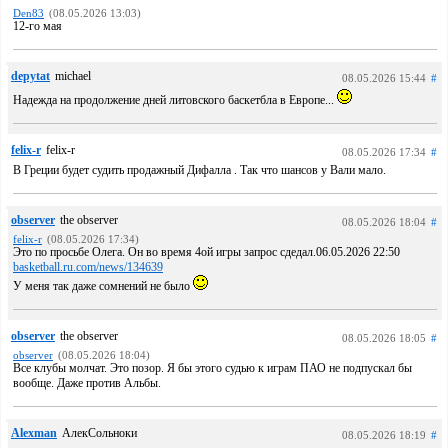
Den83
(08.05.2026 13:03)
12-го мая
depytat
michael
08.05.2026 15:44
#
Надежда на продолжение дней литовского баскетбла в Европе...
felix-r
felix-r
08.05.2026 17:34
#
В Греции будет судить продажный Дифалла . Так что шансов у Вали мало.
observer
the observer
08.05.2026 18:04
#
felix-r
(08.05.2026 17:34)
Это по просьбе Олега. Он во время 4ой игры запрос сдедал.06.05.2026 22:50
basketball.ru.com/news/134639
У меня так даже сомнений не было
observer
the observer
08.05.2026 18:05
#
observer
(08.05.2026 18:04)
Все клубы молчат. Это позор. Я бы этого судью к играм ПАО не подпускал бы
вообще. Даже против Альбы.
Alexman
АлекСольноки
08.05.2026 18:19
#