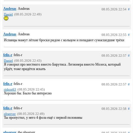
Andreas
Andreas
08.05.2026 22:54
#
Daniel
(08.05.2026 22:49)
Andreas
Andreas
08.05.2026 22:55
#
Испанцы мажут лёгкие броски рядом с кольцом и попадают сумасшедшие трёхи
felix-r
felix-r
08.05.2026 22:57
#
Daniel
(08.05.2026 22:43)
Я говорил про местного вместо Бирутиса. Легионера вместо Мозеса, который
уйдёт, тоже придётся искать
felix-r
felix-r
08.05.2026 22:57
#
rishon63
(08.05.2026 22:45)
Хорошо бы. Было бы интересно
felix-r
felix-r
08.05.2026 22:58
#
observer
(08.05.2026 22:49)
Ты пропустил, у него 4 фола ещё с первой половины
observer
the observer