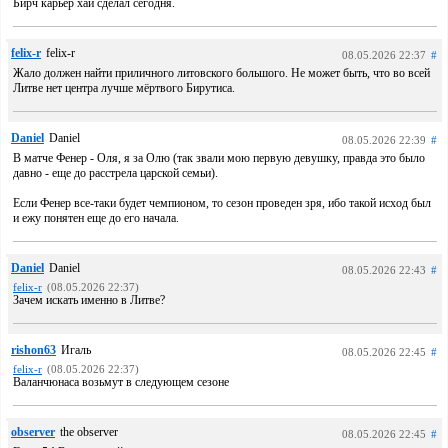
Бирч карьер хай сделал сегодня.
felix-r
felix-r
08.05.2026 22:37
#
Жало должен найти приличного литовского большого. Не может быть, что во всей
Литве нет центра лучше мёртвого Бирутиса.
Daniel
Daniel
08.05.2026 22:39
#
В матче Фенер - Оля, я за Олю (так звали мою первую девушку, правда это было
давно - еще до расстрела царской семьи).
Если Фенер все-таки будет чемпионом, то сезон проведен зря, ибо такой исход был
и ежу понятен еще до его начала.
Daniel
Daniel
08.05.2026 22:43
#
felix-r
(08.05.2026 22:37)
Зачем искать именно в Литве?
rishon63
Игаль
08.05.2026 22:45
#
felix-r
(08.05.2026 22:37)
Валанчюнаса возьмут в следующем сезоне
observer
the observer
08.05.2026 22:45
#