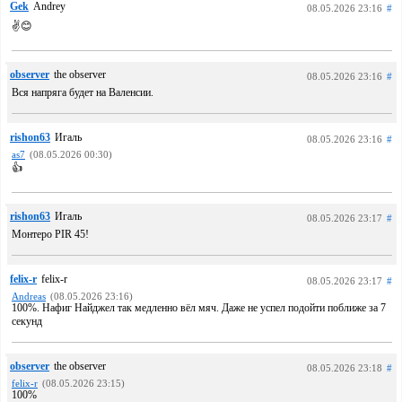
Gek
Andrey
08.05.2026 23:16
#
✌️😊
observer
the observer
08.05.2026 23:16
#
Вся напряга будет на Валенсии.
rishon63
Игаль
08.05.2026 23:16
#
as7
(08.05.2026 00:30)
👍
rishon63
Игаль
08.05.2026 23:17
#
Монтеро PIR 45!
felix-r
felix-r
08.05.2026 23:17
#
Andreas
(08.05.2026 23:16)
100%. Нафиг Найджел так медленно вёл мяч. Даже не успел подойти поближе за 7
секунд
observer
the observer
08.05.2026 23:18
#
felix-r
(08.05.2026 23:15)
100%