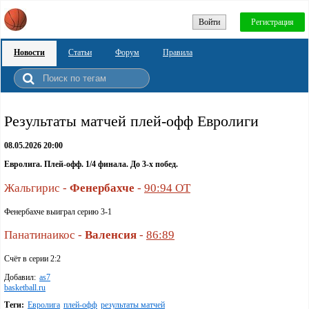
Войти
Регистрация
Новости
Статьи
Форум
Правила
Результаты матчей плей-офф Евролиги
08.05.2026 20:00
Евролига. Плей-офф. 1/4 финала. До 3-х побед.
Жальгирис -
Фенербахче
-
90:94 ОТ
Фенербахче выиграл серию 3-1
Панатинаикос -
Валенсия
-
86:89
Счёт в серии 2:2
Добавил:
as7
basketball.ru
Теги:
Евролига
плей-офф
результаты матчей