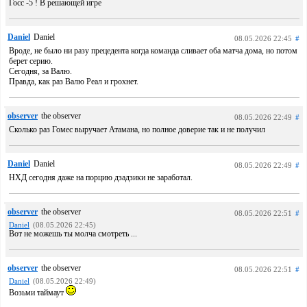
Госс -5 ! В решающей игре
Daniel
Daniel
08.05.2026 22:45
#
Вроде, не было ни разу прецедента когда команда сливает оба матча дома, но потом
берет серию.
Сегодня, за Валю.
Правда, как раз Валю Реал и грохнет.
observer
the observer
08.05.2026 22:49
#
Сколько раз Гомес выручает Атамана, но полное доверие так и не получил
Daniel
Daniel
08.05.2026 22:49
#
НХД сегодня даже на порцию дзадзики не заработал.
observer
the observer
08.05.2026 22:51
#
Daniel
(08.05.2026 22:45)
Вот не можешь ты молча смотреть ...
observer
the observer
08.05.2026 22:51
#
Daniel
(08.05.2026 22:49)
Возьми таймаут