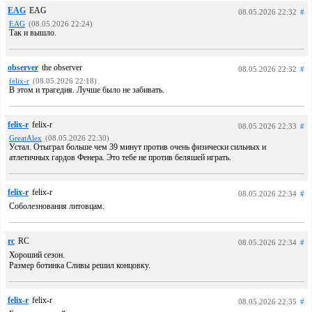
EAG
EAG
08.05.2026 22:32
#
EAG
(08.05.2026 22:24)
Так и вышло.
observer
the observer
08.05.2026 22:32
#
felix-r
(08.05.2026 22:18)
В этом и трагедия. Лучше было не забивать.
felix-r
felix-r
08.05.2026 22:33
#
GreatAlex
(08.05.2026 22:30)
Устал. Отыграл больше чем 39 минут против очень физически сильных и
атлетичных гардов Фенера. Это тебе не против беляшей играть.
felix-r
felix-r
08.05.2026 22:34
#
Соболезнования литовцам.
rc
RC
08.05.2026 22:34
#
Хороший сезон.
Размер ботинка Сливы решил концовку.
felix-r
felix-r
08.05.2026 22:35
#