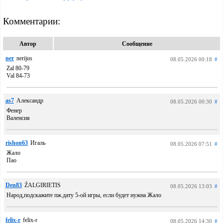
Комментарии:
Автор
Сообщение
ner
nerijus
08.05.2026 00:18
#
Zal 80-79
Val 84-73
as7
Александр
08.05.2026 00:30
#
Фенер
Валенсия
rishon63
Игаль
08.05.2026 07:51
#
Жало
Пао
Den83
ŹALGIRIETIS
08.05.2026 13:03
#
Народ,подскажите пж.дату 5-ой игры, если будет нужна Жало
felix-r
felix-r
08.05.2026 14:30
#