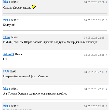
felix-r
felix-r
08.05.2026 22:06
#
Слeва забросил справа
felix-r
felix-r
08.05.2026 22:13
#
Болдуин!
felix-r
felix-r
08.05.2026 22:15
#
ИМХО, если бы Шарас больше играл на Болдуина, Фенер давно бы победил.
rishon63
Игаль
08.05.2026 22:16
#
ОТ
EAG
EAG
08.05.2026 22:17
#
Нахрена было второй фол забивать?
felix-r
felix-r
08.05.2026 22:17
#
А в Греции Осман в одиночку организовал камбэк.
felix-r
felix-r
08.05.2026 22:18
#