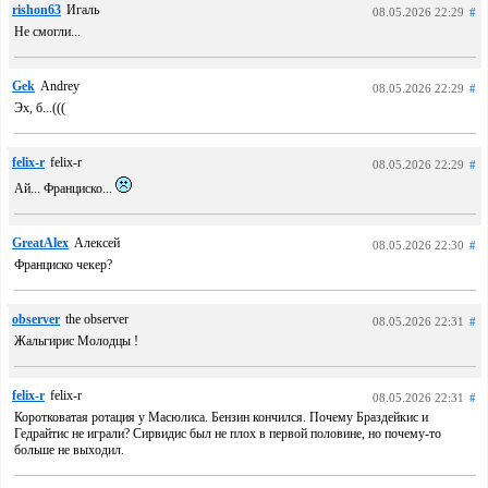
rishon63
Игаль
08.05.2026 22:29
#
Не смогли...
Gek
Andrey
08.05.2026 22:29
#
Эх, б...(((
felix-r
felix-r
08.05.2026 22:29
#
Ай... Франциско...
GreatAlex
Алексей
08.05.2026 22:30
#
Франциско чекер?
observer
the observer
08.05.2026 22:31
#
Жальгирис Молодцы !
felix-r
felix-r
08.05.2026 22:31
#
Коротковатая ротация у Масюлиса. Бензин кончился. Почему Браздейкис и
Гедрайтис не играли? Сирвидис был не плох в первой половине, но почему-то
больше не выходил.