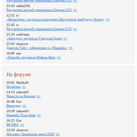
Pезультаты матчей чемпионата Европы U16
23:43
rabbit256
Pезультаты матчей чемпионата Европы U16
12:52
rc
«Жальгирис» подписал центрового Каодиричи Акобунду-Эхиогу
12:43
rc
Pезультаты матчей чемпионата Европы U16
21:24
undyings
«Автодор» подписал Уэнделла Грина
21:03
observer
Даниэль Тайс - официально в «Маккаби»
16:09
star
«Енисей» подписал Майкла Янга
На форуме
10:05
SlobbaN
Политика
14:13
rishon63
Новости из Европы
16:48
Got
Виноград
19:39
rishon63
Маккаби Тель-Авив
16:23
Got
БК МБА
14:59
observer
Ногомяч: Чемпионат мира 2026