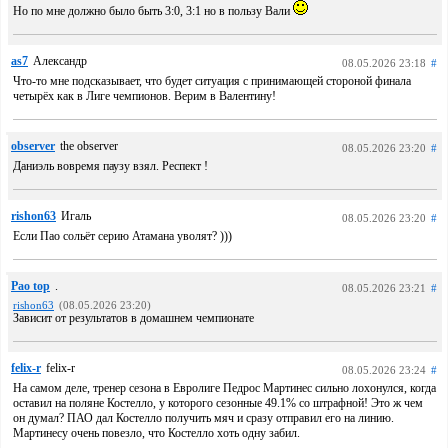
Но по мне должно было быть 3:0, 3:1 но в пользу Вали
as7
Александр
08.05.2026 23:18
#
Что-то мне подсказывает, что будет ситуация с принимающей стороной финала
четырёх как в Лиге чемпионов. Верим в Валентину!
observer
the observer
08.05.2026 23:20
#
Даниэль вовремя паузу взял. Респект !
rishon63
Игаль
08.05.2026 23:20
#
Если Пао сольёт серию Атамана уволят? )))
Pao top
.
08.05.2026 23:21
#
rishon63
(08.05.2026 23:20)
Зависит от результатов в домашнем чемпионате
felix-r
felix-r
08.05.2026 23:24
#
На самом деле, тренер сезона в Евролиге Педрос Мартинес сильно лохонулся, когда
оставил на поляне Костелло, у которого сезонные 49.1% со штрафной! Это ж чем
он думал? ПАО дал Костелло получить мяч и сразу отправил его на линию.
Мартинесу очень повезло, что Костелло хоть одну забил.