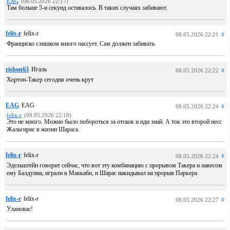
EAG
(08.05.2026 22:17)
Там больше 5-и секунд оставалось. В таких случаях забивают.
felix-r
felix-r
08.05.2026 22:21
#
Франциско слишком много пассует. Сам должен забивать
rishon63
Игаль
08.05.2026 22:22
#
Хортон-Такер сегодня очень крут
EAG
EAG
08.05.2026 22:24
#
felix-r
(08.05.2026 22:18)
Это не много. Можно было побороться за отскок и иди знай. А ток это второй несс
Жальгирис в жизни Шараса.
felix-r
felix-r
08.05.2026 22:24
#
Эдельштейн говорит сейчас, что вот эту комбинацию с прорывом Такера и навесом
ему Балдуина, играли в Маккаби, и Шарас накидывал на прорыв Паркера
felix-r
felix-r
08.05.2026 22:27
#
Улановас!