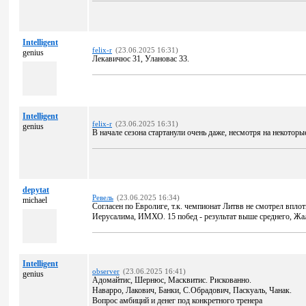
Intelligent
felix-r
(23.06.2025 16:31)
genius
Лекавичюс 31, Улановас 33.
Intelligent
felix-r
(23.06.2025 16:31)
genius
В начале сезона стартанули очень даже, несмотря на некотор
depytat
Ревель
(23.06.2025 16:34)
michael
Согласен по Евролиге, т.к. чемпионат Литвв не смотрел впло
Иерусалима, ИМХО. 15 побед - результат выше среднего, Жаль
Intelligent
observer
(23.06.2025 16:41)
genius
Адомайтис, Шернюс, Масквитис. Рискованно.
Наварро, Лакович, Банки, С.Обрадович, Паскуаль, Чанак.
Вопрос амбиций и денег под конкретного тренера