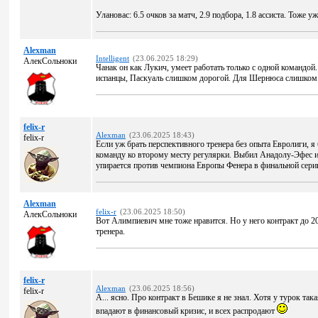
Улановас: 6.5 очков за матч, 2.9 подбора, 1.8 ассиста. Тоже 
Alexman
Intelligent
(23.06.2025 18:29)
АлекСольноки
Чанак он как Лукич, умеет работать только с одной командо
испанцы, Паскуаль слишком дорогой. Для Шернюса слишком
felix-r
Alexman
(23.06.2025 18:43)
felix-r
Если уж брать перспективного тренера без опыта Евролиги, 
команду ко второму месту регуляpки. Выбил Анадолу-Эфес из
упирается против чемпиона Европы Фенера в финальной серии
Alexman
felix-r
(23.06.2025 18:50)
АлекСольноки
Вот Алимпиевич мне тоже нравится. Но у него контракт до 2
тренера.
felix-r
Alexman
(23.06.2025 18:56)
felix-r
А... ясно. Про контракт в Бешике я не знал. Хотя у турок так
впадают в финансовый кризис, и всех распродают