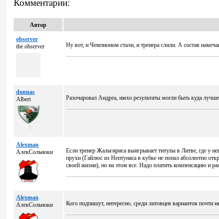
Комментарии:
Автор
observer
Ну вот, и Чемпионом стали, и тренера слили. А состав намеч
the observer
donnas
Разочаровал Андреа, имхо результаты могли быть куда луч
Albert
Alexman
Если тренер Жальгириса выигрывает титулы в Литве, где у не
АлекСольноки
прухи (Гайлюс из Нептунаса в кубке не попал абсолютно откр
своей жизни), но на этом все. Надо платить компенсацию и рас
Alexman
Кого подпишут, интересно, среди литовцев вариантов почти не
АлекСольноки