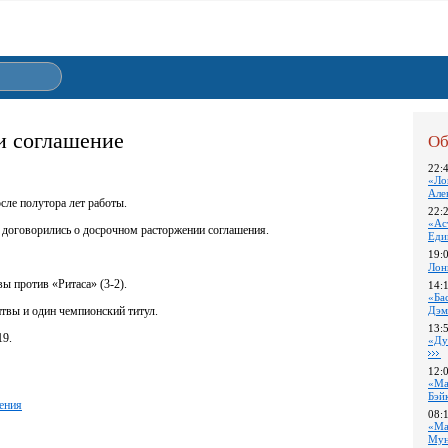
и соглашение
Об
22:
«Ло
Але
сле полутора лет работы.
22:
«Ас
ы договорились о досрочном расторжении соглашения.
Еди
19:
Лон
ы против «Ритаса» (3-2).
14:
«Ба
твы и один чемпионский титул.
Дэм
13:
19.
«Ду
12:
«Ма
Бэй
ения
08:
«Ма
Му