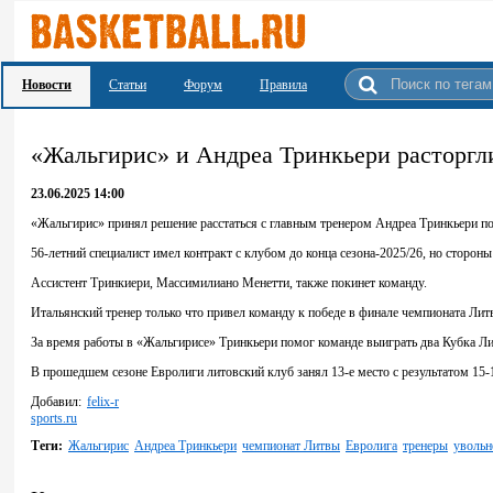
Новости
Статьи
Форум
Правила
«Жальгирис» и Андреа Тринкьери расторгл
23.06.2025 14:00
«Жальгирис» принял решение расстаться с главным тренером Андреа Тринкьери по
56-летний специалист имел контракт с клубом до конца сезона-2025/26, но сторон
Ассистент Тринкиери, Массимилиано Менетти, также покинет команду.
Итальянский тренер только что привел команду к победе в финале чемпионата Литв
За время работы в «Жальгирисе» Тринкьери помог команде выиграть два Кубка Ли
В прошедшем сезоне Евролиги литовский клуб занял 13-е место с результатом 15-
Добавил:
felix-r
sports.ru
Теги:
Жальгирис
Андреа Тринкьери
чемпионат Литвы
Евролига
тренеры
увольн