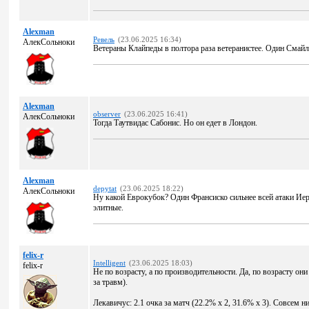
Alexman
Ревель
(23.06.2025 16:34)
АлекСольноки
Ветераны Клайпеды в полтора раза ветеранистее. Один Смайла
Alexman
observer
(23.06.2025 16:41)
АлекСольноки
Тогда Таутвидас Сабонис. Но он едет в Лондон.
Alexman
depytat
(23.06.2025 18:22)
АлекСольноки
Ну какой Еврокубок? Один Франсиско сильнее всей атаки Ие
элитные.
felix-r
Intelligent
(23.06.2025 18:03)
felix-r
Не по возрасту, а по производительности. Да, по возрасту они
за травм).
Лекавичус: 2.1 очка за матч (22.2% х 2, 31.6% х 3). Совсем н