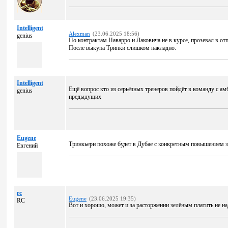
Intelligent
Alexman
(23.06.2025 18:56)
genius
По контрактам Наварро и Лаковича не в курсе, прозевал в от
После выкупа Тринки слишком накладно.
Intelligent
Ещё вопрос кто из серьёзных тренеров пойдёт в команду с ам
genius
предыдущих
Eugene
Тринкьери похоже будет в Дубае с конкретным повышением 
Евгений
rc
Eugene
(23.06.2025 19:35)
RC
Вот и хорошо, может и за расторжении зелёным платить не на