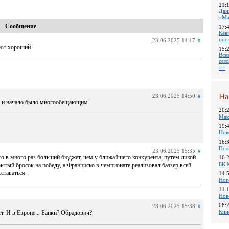
21:
Дан
«Ма
Сообщение
17:
Кев
пос
23.06.2025 14:17
#
ают хороший.
15:
Все
сез
На
23.06.2025 14:50
#
ше и начало было многообещающим.
20:
Мак
19:
Нов
16:
Пол
23.06.2025 15:35
#
го в много раз больший бюджет, чем у ближайшего конкурента, путем дикой
16:
БК 
ытый бросок на победу, а Франциско в чемпионате реализовал баззер всей
ставаться.
14:
Ног
11:
Нов
08:
23.06.2025 15:38
#
Кин
т. И в Европе... Банки? Обрадович?