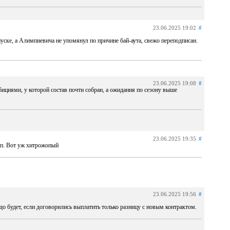
23.06.2025 19:02
#
пуске, а Алимпиевича не упомянул по причине бай-аута, свежо переподписан.
23.06.2025 19:08
#
бициями, у которой состав почти собран, а ожидания по сезону выше
23.06.2025 19:35
#
зп. Вот уж хитрожопый
23.06.2025 19:56
#
до будет, если договорились выплатить только разницу с новым контрактом.