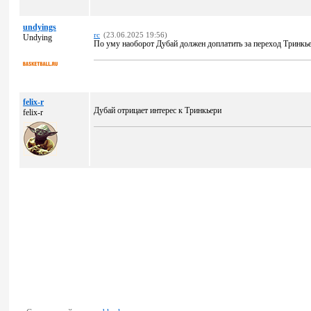
undyings
rc
(23.06.2025 19:56)
Undying
По уму наоборот Дубай должен доплатить за переход Тринкье
felix-r
Дубай отрицает интерес к Тринкьери
felix-r