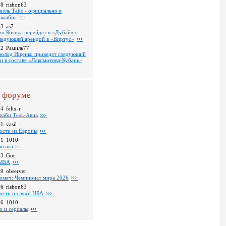
18
rishon63
иэль Тайс - официально в
ккаби»
43
as7
ин Кокила перейдет в «Дубай» с
ледующей арендой в «Виртус»
22
Рамиль77
волод Ищенко проведет следующий
он в составе «Локомотива-Кубань»
 форуме
24
felix-r
каби Тель-Авив
41
vasil
ости из Европы
31
1010
итика
23
Got
МБА
59
observer
омяч: Чемпионат мира 2026
16
rishon63
ости и слухи НБА
26
1010
о и сериалы