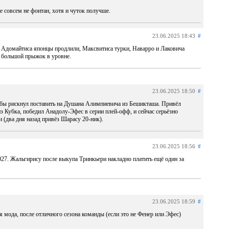
уже совсем не фонтан, хотя и чуток получше.
23.06.2025 18:43
#
й. Адомайтиса японцы продлили, Максвитиса турки, Наварро и Лаковича
 большой прыжок в уровне.
23.06.2025 18:50
#
я бы рискнул поставить на Душана Алимпиевича из Бешикташа. Привёл
 Кубка, победил Анадолу-Эфес в серии плей-офф, и сейчас серьёзно
 (два дня назад привёз Шарасу 20-ник).
23.06.2025 18:56
#
027. Жальгирису после выкупа Тринкьери накладно платить ещё один за
23.06.2025 18:59
#
ая мода, после отличного сезона команды (если это не Фенер или Эфес)