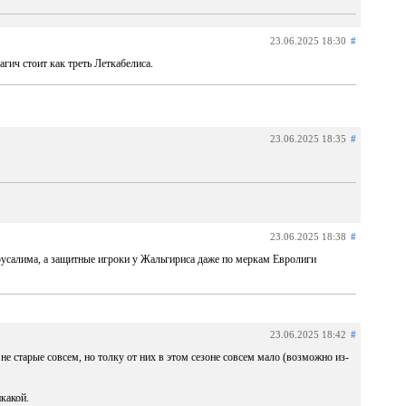
23.06.2025 18:30
#
гич стоит как треть Леткабелиса.
23.06.2025 18:35
#
23.06.2025 18:38
#
русалима, а защитные игроки у Жальгириса даже по меркам Евролиги
23.06.2025 18:42
#
 не старые совсем, но толку от них в этом сезоне совсем мало (возможно из-
икакой.