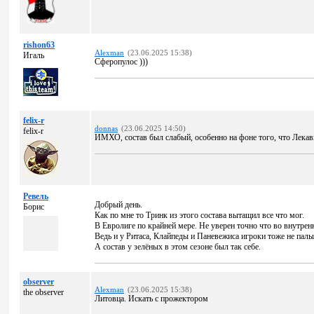
rishon63
Alexman
(23.06.2025 15:38)
Игаль
Сферопулос )))
felix-r
donnas
(23.06.2025 14:50)
felix-r
ИМХО, состав был слабый, особенно на фоне того, что Лека
Ревель
Добрый день.
Борис
Как по мне то Тринк из этого состава вытащил все что мог.
В Евролиге по крайней мере. Не уверен точно что во внутре
Ведь и у Ритаса, Клайпеды и Паневежиса игроки тоже не паль
А состав у зелёных в этом сезоне был так себе.
observer
Alexman
(23.06.2025 15:38)
the observer
Литовца. Искать с прожектором