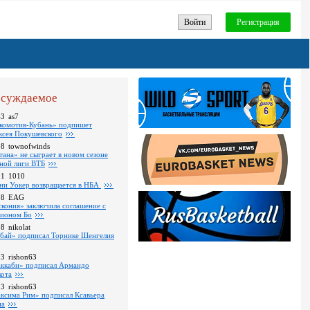
Войти
Регистрация
суждаемое
43
as7
комотив-Кубань» подпишет
ксея Покушевского
28
townofwinds
тана» не сыграет в новом сезоне
ной лиги ВТБ
01
1010
ни Уокер возвращается в НБА
18
EAG
скония» заключила соглашение с
ионом Бо
58
nikolat
бай» подписал Торнике Шенгелия
03
rishon63
ккаби» подписал Армандо
кота
13
rishon63
ксима Рим» подписал Ксавьера
на