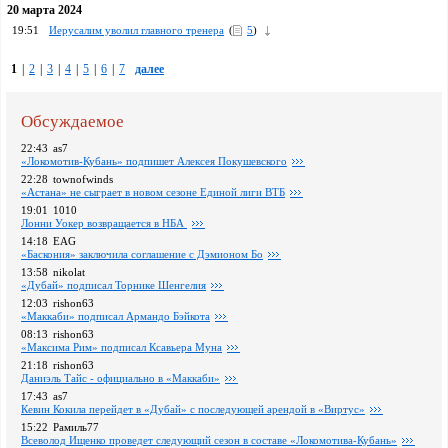
20 марта 2024
19:51
Иерусалим уволил главного тренера
(
5
)
1
|
2
|
3
|
4
|
5
|
6
|
7
далее
Обсуждаемое
22:43
as7
«Локомотив-Кубань» подпишет Алексея Покушевского
22:28
townofwinds
«Астана» не сыграет в новом сезоне Единой лиги ВТБ
19:01
1010
Лонни Уокер возвращается в НБА
14:18
EAG
«Баскония» заключила соглашение с Дэмионом Бо
13:58
nikolat
«Дубай» подписал Торнике Шенгелия
12:03
rishon63
«Маккаби» подписал Армандо Бэйкота
08:13
rishon63
«Максима Рим» подписал Ксавьера Муна
21:18
rishon63
Даниэль Тайс - официально в «Маккаби»
17:43
as7
Кевин Кокила перейдет в «Дубай» с последующей арендой в «Виртус»
15:22
Рамиль77
Всеволод Ищенко проведет следующий сезон в составе «Локомотива-Кубань»