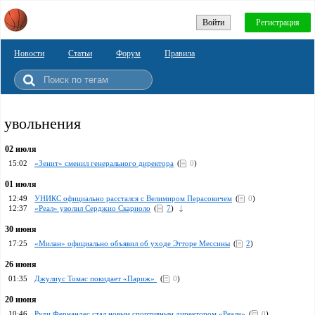
Войти
Регистрация
Новости
Статьи
Форум
Правила
увольнения
02 июля
15:02
«Зенит» сменил генерального директора
(
0
)
01 июля
12:49
УНИКС официально расстался с Велимиром Перасовичем
(
0
)
12:37
«Реал» уволил Серджио Скариоло
(
7
)
30 июня
17:25
«Милан» официально объявил об уходе Этторе Мессины
(
2
)
26 июня
01:35
Джулиус Томас покидает «Париж»
(
0
)
20 июня
10:46
Руди Фернандес стал новым спортивным директором «Реала»
(
0
)