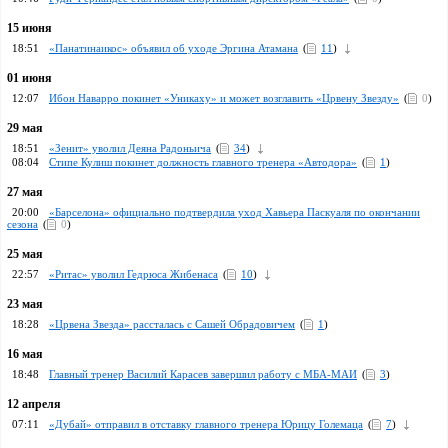
15 июня
18:51
«Панатинаикос» объявил об уходе Эргина Атамана
(
11
)
01 июня
12:07
Ибон Наварро покинет «Уникаху» и может возглавить «Црвену Звезду»
(
0
)
29 мая
18:51
«Зенит» уволил Деяна Радоньича
(
34
)
08:04
Стипе Кулиш покинет должность главного тренера «Автодора»
(
1
)
27 мая
20:00
«Барселона» официально подтвердила уход Хавьера Паскуаля по окончании
сезона
(
0
)
25 мая
22:57
«Ритас» уволил Гедрюса Жибенаса
(
10
)
23 мая
18:28
«Црвена Звезда» рассталась с Сашей Обрадовичем
(
1
)
16 мая
18:48
Главный тренер Василий Карасев завершил работу c МБА-МАИ
(
3
)
12 апреля
07:11
«Дубай» отправил в отставку главного тренера Юрицу Големаца
(
7
)