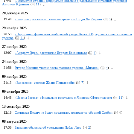
17:41
«Локомотив-Кубань» официально объявил о расставании с главным тренером
Антоном Юдиным
(
11
)
20 декабря 2025
19:40
«Бавария» рассталась с главным тренером Горди Хербертом
(
5
)
29 ноября 2025
20:53
«Партизан» официально сообщил об уходе Желько Обрадовича с поста главного
тренера
(
11
)
27 ноября 2025
13:07
«Анадолу Эфес» расстался c Игором Кокошковым
(
4
)
24 ноября 2025
21:56
Этторе Мессина ушел с поста главного тренера «Милана»
(
4
)
09 ноября 2025
21:13
«Барселона» уволила Жоана Пеньярройю
(
7
)
09 октября 2025
14:48
«Црвена Звезда» официально рассталась с Яннисом Сферопулосом
(
11
)
13 сентября 2025
12:16
Светислав Пешич не будет продлевать контракт со сборной Сербии
(
0
)
08 августа 2025
17:36
Баскония объявила об увольнении Пабло Ласо
(
2
)