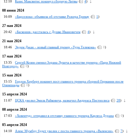
12:10
Казис Максвитис покинул сборную Литвы
(
4
)
08 июня 2024
16:09
«Барселона» объявила об отставке Рожера Гримау
(
1
)
27 мая 2024
20:42
«Баскония» рассталась с Душко Ивановичем
(
4
)
21 мая 2024
18:46
Эрдем Джан – новый главный тренер «Турк Телекома»
(
0
)
17 мая 2024
13:35
Сергей Козин сменил Зорана Лукича в качестве тренера «Пари Нижний
Новгород»
(
0
)
15 мая 2024
15:15
Гордон Херберт покинет пост главного тренера сборной Германии после
Олимпиады
(
0
)
15 апреля 2024
11:07
ЦСКА уволил Эмила Райковича, назначил Андреаса Пистиолиса
(
28
)
08 апреля 2024
17:03
«Ховентуд» отправил в отставку главного тренера Карлеса Дурана
(
0
)
05 апреля 2024
14:10
Алекс Мумбру будет уволен с поста главного тренера «Валенсии»
(
7
)