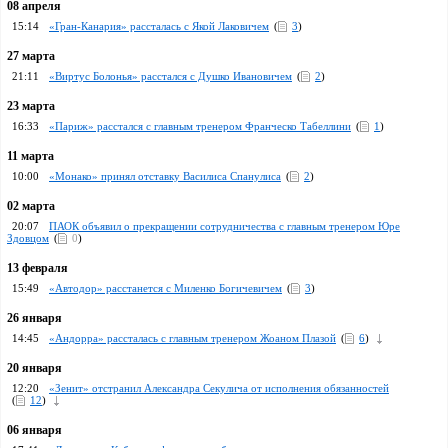
08 апреля
15:14
«Гран-Канария» рассталась с Якой Лаковичем
(
3
)
27 марта
21:11
«Виртус Болонья» расстался с Душко Ивановичем
(
2
)
23 марта
16:33
«Париж» расстался с главным тренером Франческо Табеллини
(
1
)
11 марта
10:00
«Монако» принял отставку Василиса Спанулиса
(
2
)
02 марта
20:07
ПАОК объявил о прекращении сотрудничества с главным тренером Юре
Здовцом
(
0
)
13 февраля
15:49
«Автодор» расстанется с Миленко Богичевичем
(
3
)
26 января
14:45
«Андорра» рассталась с главным тренером Жоаном Плазой
(
6
)
20 января
12:20
«Зенит» отстранил Александра Секулича от исполнения обязанностей
(
12
)
06 января