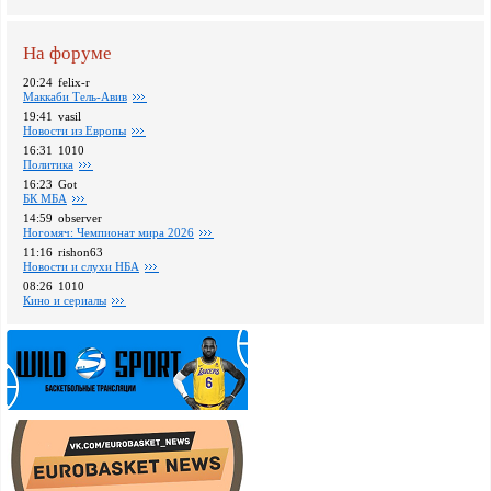
На форуме
20:24
felix-r
Маккаби Тель-Авив
19:41
vasil
Новости из Европы
16:31
1010
Политика
16:23
Got
БК МБА
14:59
observer
Ногомяч: Чемпионат мира 2026
11:16
rishon63
Новости и слухи НБА
08:26
1010
Кино и сериалы