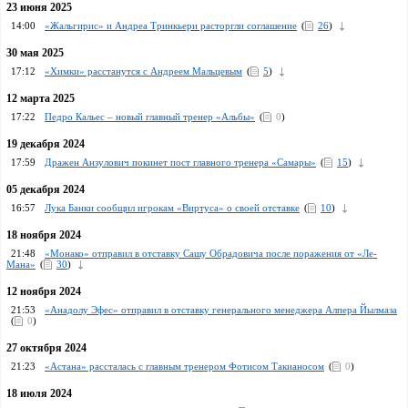
23 июня 2025
14:00
«Жальгирис» и Андреа Тринкьери расторгли соглашение
(
26
)
30 мая 2025
17:12
«Химки» расстанутся с Андреем Мальцевым
(
5
)
12 марта 2025
17:22
Педро Кальес – новый главный тренер «Альбы»
(
0
)
19 декабря 2024
17:59
Дражен Анзулович покинет пост главного тренера «Самары»
(
15
)
05 декабря 2024
16:57
Лука Банки сообщил игрокам «Виртуса» о своей отставке
(
10
)
18 ноября 2024
21:48
«Монако» отправил в отставку Сашу Обрадовича после поражения от «Ле-
Мана»
(
30
)
12 ноября 2024
21:53
«Анадолу Эфес» отправил в отставку генерального менеджера Алпера Йылмаза
(
0
)
27 октября 2024
21:23
«Астана» рассталась с главным тренером Фотисом Такианосом
(
0
)
18 июля 2024