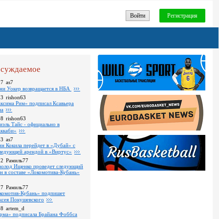
Войти
Регистрация
суждаемое
07
as7
ни Уокер возвращается в НБА
13
rishon63
ксима Рим» подписал Ксавьера
на
18
rishon63
иэль Тайс - официально в
ккаби»
43
as7
ин Кокила перейдет в «Дубай» с
ледующей арендой в «Виртус»
22
Рамиль77
волод Ищенко проведет следующий
он в составе «Локомотива-Кубань»
17
Рамиль77
комотив-Кубань» подпишет
ксея Покушевского
38
artem_d
рма» подписала Брайана Фоббса