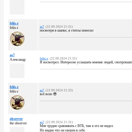
felix-r
as7
(22.09.2024 21:31)
felix-r
посмотри в шапке, я статсы повесил
as7
felix-r
(22.09.2024 21:31)
Александр
Я посмотрел. Интересно услышать мнение людей, смотревших
felix-r
as7
(22.09.2024 21:33)
felix-r
всё ясно 😎
observer
as7
(22.09.2024 21:31)
the observer
Мне трудно сравнивать с ВТБ, там я его не видел.
Но видно что он уверен в себе.