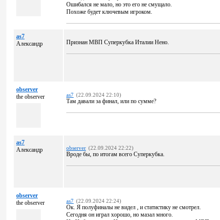
Ошибался не мало, но это его не смущало.
Похоже будет ключевым игроком.
as7
Признан МВП Суперкубка Италии Нено.
Александр
observer
as7
(22.09.2024 22:10)
the observer
Там давали за финал, или по сумме?
as7
observer
(22.09.2024 22:22)
Александр
Вроде бы, по итогам всего Суперкубка.
observer
as7
(22.09.2024 22:24)
the observer
Ок. Я полуфиналы не видел , и статистику не смотрел.
Сегодня он играл хорошо, но мазал много.