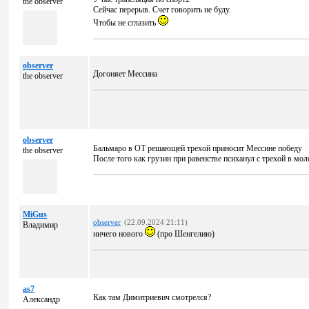
the observer
Сейчас перерыв. Счет говорить не буду.
Чтобы не сглазить
observer
Догоняет Мессина
the observer
observer
Бальмаро в ОТ решающей трехой приносит Мессине победу
the observer
После того как грузин при равенстве психанул с трехой в мол
MiGus
observer
(22.09.2024 21:11)
Владимир
ничего нового
(про Шенгелию)
as7
Как там Димитриевич смотрелся?
Александр