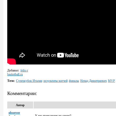
Добавил:
felix-r
basketball.ru
Теги:
Суперкубок Италии
результаты матчей
финалы
Ненад Димитриевич
MVP
Комментарии:
Автор
observer
У нас трансляция по спорт2