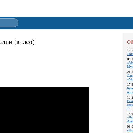
алии (видео)
Об
10:
Лон
08:
«Ма
Му
21:
Дан
«Ма
17:
Кев
пос
15:
Все
сез
15:
«Ло
Але
09:
«Па