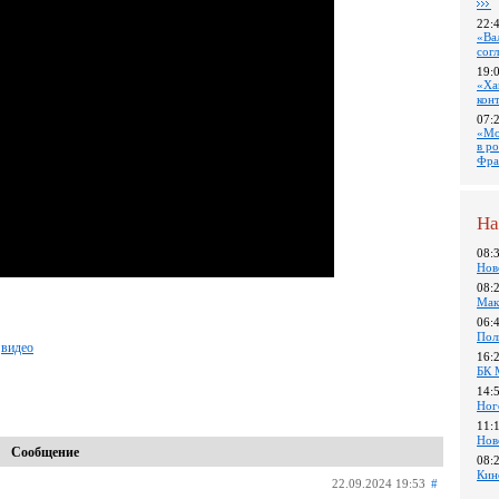
22:
«Ва
сог
19:
«Ха
кон
07:
«Мо
в р
Фра
На
08:
Нов
08:
Мак
06:
Пол
видео
16:
БК 
14:
Ног
11:
Нов
Сообщение
08:
Кин
22.09.2024 19:53
#