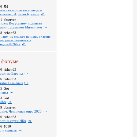
40
JM
ленсия» подписала арендное
лашение с Армони Бруксом
01
observer
поэль Иерусалим» подписал
тракт с Душаном Милетичем
28
rishon63
нако» не сможет принять участие
озыгрыше чемпионата
нции-2026/27
 форуме
30
rishon63
ости из Европы
26
rishon63
каби Тель-Авив
45
Got
итика
23
Got
МБА
59
observer
омяч: Чемпионат мира 2026
16
rishon63
ости и слухи НБА
26
1010
о и сериалы