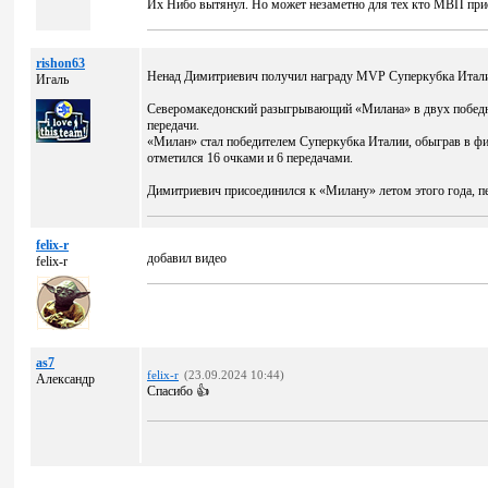
Их Нибо вытянул. Но может незаметно для тех кто МВП при
rishon63
Ненад Димитриевич получил награду MVP Суперкубка Итали
Игаль
Северомакедонский разыгрывающий «Милана» в двух победных
передачи.
«Милан» стал победителем Суперкубка Италии, обыграв в фи
отметился 16 очками и 6 передачами.
Димитриевич присоединился к «Милану» летом этого года, п
felix-r
добавил видео
felix-r
as7
felix-r
(23.09.2024 10:44)
Александр
Спасибо 👍