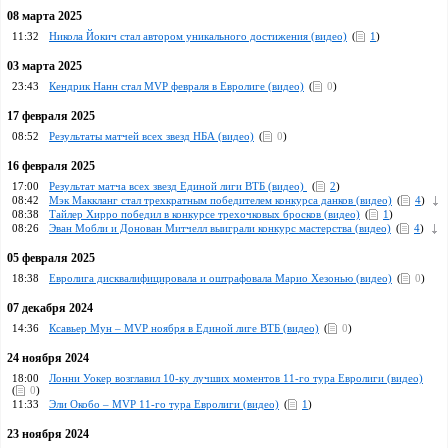
08 марта 2025
11:32
Никола Йокич стал автором уникального достижения (видео)
(
1
)
03 марта 2025
23:43
Кендрик Нанн стал MVP февраля в Евролиге (видео)
(
0
)
17 февраля 2025
08:52
Результаты матчей всех звезд НБА (видео)
(
0
)
16 февраля 2025
17:00
Результат матча всех звезд Единой лиги ВТБ (видео)
(
2
)
08:42
Мэк Маккланг стал трехкратным победителем конкурса данков (видео)
(
4
)
08:38
Тайлер Хирро победил в конкурсе трехочковых бросков (видео)
(
1
)
08:26
Эван Мобли и Донован Митчелл выиграли конкурс мастерства (видео)
(
4
)
05 февраля 2025
18:38
Евролига дисквалифицировала и оштрафовала Марио Хезонью (видео)
(
0
)
07 декабря 2024
14:36
Ксавьер Мун – MVP ноября в Единой лиге ВТБ (видео)
(
0
)
24 ноября 2024
18:00
Лонни Уокер возглавил 10-ку лучших моментов 11-го тура Евролиги (видео)
(
0
)
11:33
Эли Окобо – MVP 11-го тура Евролиги (видео)
(
1
)
23 ноября 2024