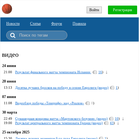
Войти
Регистрация
Новости
Статьи
Форум
Правила
видео
24 июня
21:00
Pезультат финального матча чемпионата Испании
(
16
)
20 июня
13:13
Десятка лучших бросков на победу в сезоне Евролиги (видео)
(
1
)
07 июня
11:08
Видеобзор победы «Тенерифе» над «Реалом»
(
0
)
30 марта
22:49
Сумашедшая концовка матча «Мартовского безумия» (видео)
(
10
)
19:00
Результат центрального матча чемпионата Греции (видео)
(
43
)
25 октября 2025
15:30
Десятка лучших моментов 6-го тура Евролиги (видео)
(
1
)