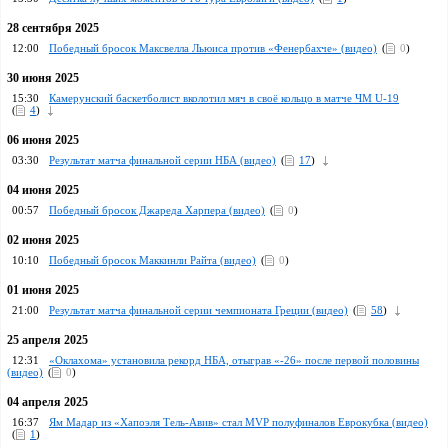
28 сентября 2025
12:00
Победный бросок Максвелла Льюиса против «Фенербахче» (видео)
(
0
)
30 июня 2025
15:30
Камерунский баскетболист вколотил мяч в своё кольцо в матче ЧМ U-19
(
4
)
06 июня 2025
03:30
Результат матча финальной серии НБА (видео)
(
17
)
04 июня 2025
00:57
Победный бросок Джареда Харпера (видео)
(
0
)
02 июня 2025
10:10
Победный бросок Маккинли Райта (видео)
(
0
)
01 июня 2025
21:00
Pезультат матча финальной серии чемпионата Греции (видео)
(
58
)
25 апреля 2025
12:31
«Оклахома» установила рекорд НБА, отыграв «-26» после первой половины
(видео)
(
0
)
04 апреля 2025
16:37
Ям Мадар из «Хапоэля Тель-Авив» стал MVP полуфиналов Еврокубка (видео)
(
1
)