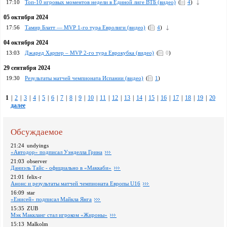
17:10
Топ-10 игровых моментов недели в Единой лиге ВТБ (видео)
(
4
)
05 октября 2024
17:56
Тамир Блатт — MVP 1-го тура Евролиги (видео)
(
4
)
04 октября 2024
13:03
Джаред Харпер – MVP 2-го тура Еврокубка (видео)
(
0
)
29 сентября 2024
19:30
Pезультаты матчей чемпионата Испании (видео)
(
1
)
1
|
2
|
3
|
4
|
5
|
6
|
7
|
8
|
9
|
10
|
11
|
12
|
13
|
14
|
15
|
16
|
17
|
18
|
19
|
20
далее
Обсуждаемое
21:24
undyings
«Автодор» подписал Уэнделла Грина
21:03
observer
Даниэль Тайс - официально в «Маккаби»
21:01
felix-r
Анонс и результаты матчей чемпионата Европы U16
16:09
star
«Енисей» подписал Майкла Янга
15:35
ZUB
Мэк Маккланг стал игроком «Жироны»
15:13
Malkolm