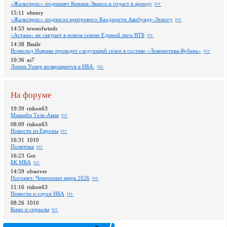
«Жальгирис» подпишет Кинана Эванса и отдаст в аренду
15:11
ohenry
«Жальгирис» подписал центрового Каодиричи Акобунду-Эхиогу
14:53
townofwinds
«Астана» не сыграет в новом сезоне Единой лиги ВТБ
14:38
Basile
Всеволод Ищенко проведет следующий сезон в составе «Локомотива-Кубань»
10:36
as7
Лонни Уокер возвращается в НБА
На форуме
19:39
rishon63
Маккаби Тель-Авив
08:09
rishon63
Новости из Европы
16:31
1010
Политика
16:23
Got
БК МБА
14:59
observer
Ногомяч: Чемпионат мира 2026
11:16
rishon63
Новости и слухи НБА
08:26
1010
Кино и сериалы