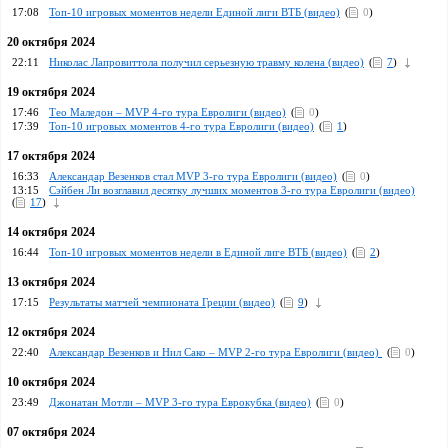
17:08
Топ-10 игровых моментов недели Единой лиги ВТБ (видео)
(
0
)
20 октября 2024
22:11
Николас Лапровиттола получил серьезную травму колена (видео)
(
7
)
19 октября 2024
17:46
Тео Маледон – MVP 4-го тура Евролиги (видео)
(
0
)
17:39
Топ-10 игровых моментов 4-го тура Евролиги (видео)
(
1
)
17 октября 2024
16:33
Александар Везенков стал MVP 3-го тура Евролиги (видео)
(
0
)
13:15
Сэйбeн Ли возглавил десятку лучших моментов 3-го тура Евролиги (видео)
(
17
)
14 октября 2024
16:44
Топ-10 игровых моментов недели в Единой лиге ВТБ (видео)
(
2
)
13 октября 2024
17:15
Результаты матчей чемпионата Греции (видео)
(
9
)
12 октября 2024
22:40
Александар Везенков и Нил Сако – MVP 2-го тура Евролиги (видео)
(
0
)
10 октября 2024
23:49
Джонатан Мотли – MVP 3-го тура Еврокубка (видео)
(
0
)
07 октября 2024