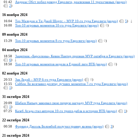
01:42
Андреас Обст побил рекорд Евролиги, реализовав 11 трехочковых (видео)
(
2
)
16 ноября 2024
16:04
Тео Маледон и Ти Джей Шортс – MVP 10-го тура Евролиги (видео)
(
5
)
16:00
Топ-10 игровых моментов 10-го тура Евролиги (видео)
(
0
)
09 ноября 2024
15:29
Топ-10 игровых моментов 8-го тура Евролиги (видео)
(
0
)
04 ноября 2024
18:58
Защитник «Барселоны» Кевин Пантер признан MVP октября в Евролиге (видео)
(
6
)
18:50
Топ-10 игровых моментов недели в Единой лиге ВТБ (видео)
(
0
)
02 ноября 2024
20:53
Зак Ледэй – MVP 6-го тура Евролиги (видео)
(
0
)
15:55
Сэйбeн Ли возглавил десятку лучших моментов 7-го тура Евролиги (видео)
(
1
)
31 октября 2024
20:09
Шабазз Напьер завоевал свою первую награду MVP тура Евролиги (видео)
(
1
)
07:25
Калеб Агада стал автором 10-го трипл-дабла в истории ВТБ (видео)
(
1
)
22 октября 2024
00:58
Форвард Джоэль Боломбой получил травму колена (видео)
(
3
)
21 октября 2024