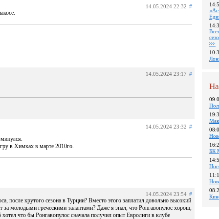
14:
14.05.2024 22:32
#
«Ас
акосе.
Еди
14:
Все
сез
10:
Лон
14.05.2024 23:17
#
На
09:
Пол
19:
Мак
14.05.2024 23:32
#
08:
Нов
зминулся.
16:
игру в Химках в марте 2010го.
БК 
14:
Ног
11:
Нов
08:
14.05.2024 23:54
#
Кин
а, после крутого сезона в Турции? Вместо этого заплатил довольно высокий
т за молодыми греческими талантами? Даже я знал, что Ронгавопулос хорош,
луб хотел что бы Ронгавопулос сначала получил опыт Евролиги в клубе