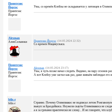
Принтезис
Увы, со времён Клейзы не складывается у литовцев в Олимпи
Йоргос
Принтезис
Йоргос
Alexman
Принтезис Йоргос
(14.05.2024 22:32)
АлекСольноки
Со времен Мацияускаса.
Принтезис
Alexman
(14.05.2024 23:17)
Йоргос
Увы, я чуть позже начал следить. Видимо, на пару сезонов ра
Принтезис
А вот Клейзу уже застал как раз, даже живьём наблюдал его 
Йоргос
felix-r
Странно. Почему Олимпиакос не подписал летом Ронгавопулос
felix-r
выкуп за Браздейкиса. Неужели скауты Олимпиакоса не следя
а я за греками практически не слежу... И не говорите, что к