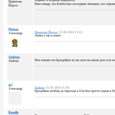
Видимо, я неудачно выразился.
Принтезис
Имел ввиду, что Клейза был последним литовцем, кто хорошо
Йоргос
Platoon
Принтезис Йоргос
(15.05.2024 13:11)
Александр
Лично я так и понял.
Andreas
Мое мнение что Браздейкис не так плох на самом деле и не 
Andreas
as7
Andreas
(15.05.2024 15:29)
Александр
Браздейкис вообще до перехода в Оли был просто хорош в Евр
Ramille