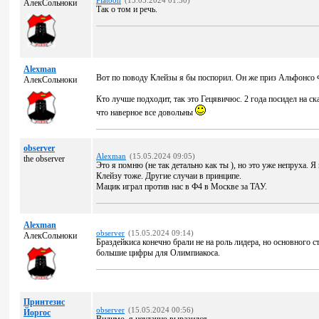
Platoon
(15.05.2024 01:30)
АлекСольноки
Так о том и речь.
Alexman
Вот по поводу Клейзы я бы поспорил. Он же приз Альфонсо 
АлекСольноки
Кто лучше подходит, так это Гецявичюс. 2 года посидел на ска
что наверное все довольны
observer
Alexman
(15.05.2024 09:05)
the observer
Это я помню (не так детально как ты ), но это уже непруха. Я
Клейзу тоже. Другие случаи в принципе.
Мацик играл против нас в Ф4 в Москве за ТАУ.
Alexman
observer
(15.05.2024 09:14)
АлекСольноки
Браздейкиса конечно брали не на роль лидера, но основного с
большие цифры для Олимпиакоса.
Принтезис
observer
(15.05.2024 00:56)
Йоргос