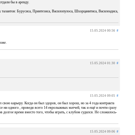
отдали бы в аренду.
талантов: Бурусиса, Принтезиса, Василопулоса, Шхорцанитиса, Василеадиса,
15.05.2024 00:56
#
тоже.
15.05.2024 01:30
#
15.05.2024 09:05
#
 свою карьеру. Когда он был здоров, он был хорош, но за 4 года контракта
се ни одного , проведя всего 14 евролыжных матчей, так и ещё и почти сразу
 долгое время вместо того, чтобы играть, с клубом судился. Не сложилось-
15.05.2024 09:06
#