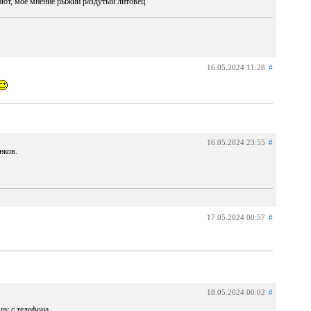
ают, мое мнение рыжий раздутый литовец
16.05.2024 11:28
#
16.05.2024 23:55
#
нков.
17.05.2024 00:57
#
18.05.2024 00:02
#
шу с телефона