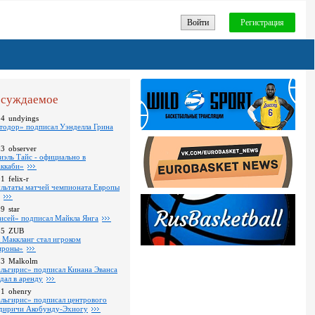
Войти
Регистрация
суждаемое
24
undyings
тодор» подписал Уэнделла Грина
03
observer
иэль Тайс - официально в
ккаби»
01
felix-r
ультаты матчей чемпионата Европы
09
star
исей» подписал Майкла Янга
35
ZUB
 Маккланг стал игроком
роны»
13
Malkolm
льгирис» подписал Кинана Эванса
тдал в аренду
11
ohenry
льгирис» подписал центрового
диричи Акобунду-Эхиогу