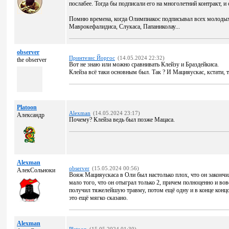
послабее. Тогда бы подписали его на многолетний контракт, и 
Помню времена, когда Олимпиакос подписывал всех молодых 
Маврокефалидиса, Слукаса, Папаниколау...
observer
Принтезис Йоргос
(14.05.2024 22:32)
the observer
Вот не знаю или можно сравнивать Клейзу и Браздейкиса.
Клейза всё таки основным был. Так ? И Мацияускас, кстати, 
Platoon
Alexman
(14.05.2024 23:17)
Александр
Почему? Клейза ведь был позже Мацаса.
Alexman
observer
(15.05.2024 00:56)
АлекСольноки
Вояж Мацияускаса в Оли был настолько плох, что он закончил
мало того, что он отыграл только 2, причем полноценно и вов
получил тяжелейшую травму, потом ещё одну и в конце концов
это ещё мягко сказано.
Alexman