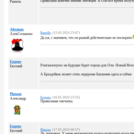
Прикольно конечно мнение литовцев. В Оли все время получ
Рамиль
Alexman
Ramille
(15.05.2024 23:07)
АлекСольноки
Да уж, с мнением, что он рыжий действительно не поспорить
Eugene
Ронгвалопулос на будущее будет хорош для Оли. Новый Везе
Евгений
А Браздейкис может стать лидероим Басконии здесь и сейчас
Platoon
Eugene
(16.05.2024 23:55)
Александр
Прикольная опечатка.
Eugene
Platoon
(17.05.2024 00:57)
Евгений
Да, поправил. У меня автокомплит чудеса вытворяет когда пи