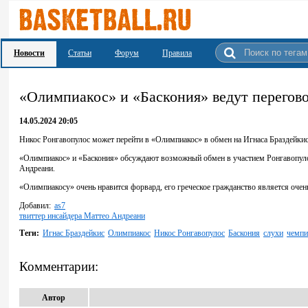
Новости
Статьи
Форум
Правила
«Олимпиакос» и «Баскония» ведут перегов
14.05.2024 20:05
Никос Ронгавопулос может перейти в «Олимпиакос» в обмен на Игнаса Браздейкис
«Олимпиакос» и «Баскония» обсуждают возможный обмен в участием Ронгавопулоса 
Андреани.
«Олимпиакосу» очень нравится форвард, его греческое гражданство является очен
Добавил:
as7
твиттер инсайдера Маттео Андреани
Теги:
Игнас Браздейкис
Олимпиакос
Никос Ронгавопулос
Баскония
слухи
чемпи
Комментарии:
Автор