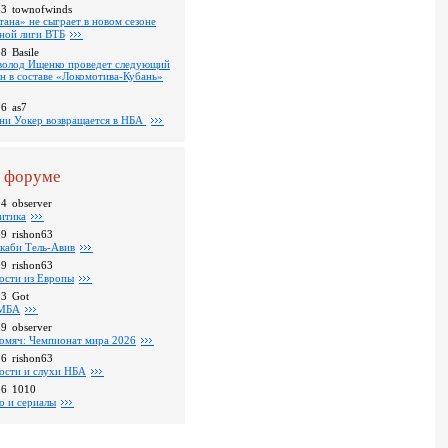
53
townofwinds
тана» не сыграет в новом сезоне
ной лиги ВТБ
38
Basile
волод Ищенко проведет следующий
он в составе «Локомотива-Кубань»
36
as7
ни Уокер возвращается в НБА
 форуме
04
observer
итика
39
rishon63
каби Тель-Авив
09
rishon63
ости из Европы
23
Got
МБА
59
observer
омяч: Чемпионат мира 2026
16
rishon63
ости и слухи НБА
26
1010
о и сериалы