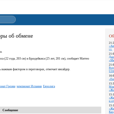
оры об обмене
Об
21:
«Ав
а.
21:
Дан
(22 года, 203 см) и Браздейкиса (25 лет, 201 см), сообщает Маттео
«Ма
21:
Pез
ь важным фактором в переговорах, отмечает инсайдер.
U16
16:
«Ен
15:
онат Греции
чемпионат Испании
Евролига
Мэк
«Жи
15:
«Жа
и о
15:
«Жа
Сообщение
Као