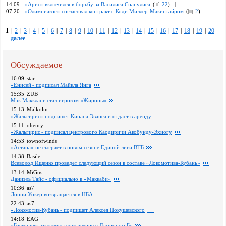
14:09
«Арис» включился в борьбу за Василиса Спанулиса
(
22
)
07:20
«Олимпиакос» согласовал контракт с Коди Миллер-Макинтайром
(
2
)
1
|
2
|
3
|
4
|
5
|
6
|
7
|
8
|
9
|
10
|
11
|
12
|
13
|
14
|
15
|
16
|
17
|
18
|
19
|
20
далее
Обсуждаемое
16:09
star
«Енисей» подписал Майкла Янга
15:35
ZUB
Мэк Маккланг стал игроком «Жироны»
15:13
Malkolm
«Жальгирис» подпишет Кинана Эванса и отдаст в аренду
15:11
ohenry
«Жальгирис» подписал центрового Каодиричи Акобунду-Эхиогу
14:53
townofwinds
«Астана» не сыграет в новом сезоне Единой лиги ВТБ
14:38
Basile
Всеволод Ищенко проведет следующий сезон в составе «Локомотива-Кубань»
13:14
MiGus
Даниэль Тайс - официально в «Маккаби»
10:36
as7
Лонни Уокер возвращается в НБА
22:43
as7
«Локомотив-Кубань» подпишет Алексея Покушевского
14:18
EAG
«Баскония» заключила соглашение с Дэмионом Бо