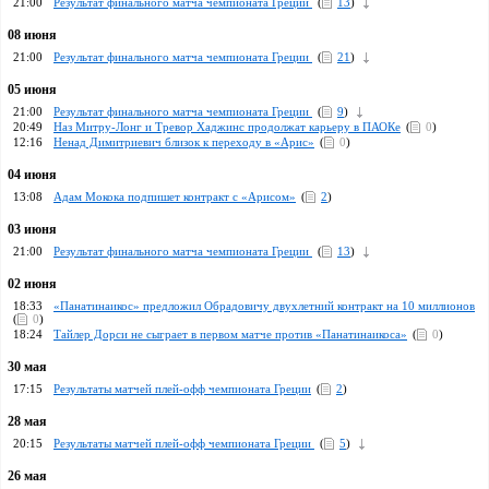
21:00
Результат финального матча чемпионата Греции
(
13
)
08 июня
21:00
Pезультат финального матча чемпионата Греции
(
21
)
05 июня
21:00
Pезультат финального матча чемпионата Греции
(
9
)
20:49
Наз Митру-Лонг и Тревор Хаджинс продолжат карьеру в ПАОКе
(
0
)
12:16
Ненад Димитриевич близок к переходу в «Арис»
(
0
)
04 июня
13:08
Адам Мокока подпишет контракт с «Арисом»
(
2
)
03 июня
21:00
Pезультат финального матча чемпионата Греции
(
13
)
02 июня
18:33
«Панатинаикос» предложил Обрадовичу двухлетний контракт на 10 миллионов
(
0
)
18:24
Тайлер Дорси не сыграет в первом матче против «Панатинаикоса»
(
0
)
30 мая
17:15
Результаты матчей плей-офф чемпионата Греции
(
2
)
28 мая
20:15
Результаты матчей плей-офф чемпионата Греции
(
5
)
26 мая