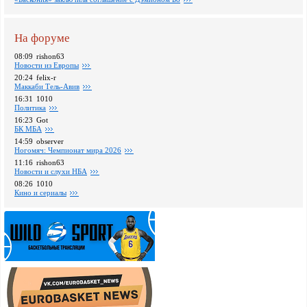
На форуме
08:09
rishon63
Новости из Европы
20:24
felix-r
Маккаби Тель-Авив
16:31
1010
Политика
16:23
Got
БК МБА
14:59
observer
Ногомяч: Чемпионат мира 2026
11:16
rishon63
Новости и слухи НБА
08:26
1010
Кино и сериалы