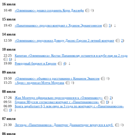
16 июля
10:48
«Олимпиакос» решил сохранить Кори Джозефа
(
0
)
15 июля
19:43
«Панатинаикос» продлил контракт с Хуаном Эрнангомесом
(
5
)
14 июля
12:59
«Олимпиакос» предложил Дэвиду Джонс-Гарсии 2-летний контракт
(
2
)
10 июля
22:25
Капитан «Олимпиакоса» Костас Папаниколау останется в клубе еще на 2 года
(
6
)
19:00
Рекордный бюджет в Европе
(
4
)
09 июля
19:50
«Олимпиакос» объявил о расставании с Кинаном Эвансом
(
0
)
15:25
«Арис» подписал Мэтта Моргана
(
0
)
08 июля
17:26
Жан Монтеро официально присоединился к «Олимпиакосу»
(
2
)
09:51
Гершон Ябуселе согласовал контракт с «Панатинаикосом»
(
8
)
06:09
Бонга заработает 6,5 млн евро за 3 года по контракту с «Панатинаикосом»
(
4
)
07 июля
21:30
Легенда «Панатинаикоса» Димитрис Диамантидис вернулся в клуб
(
0
)
06 июля