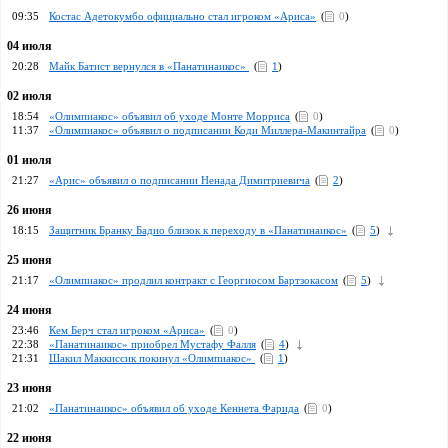
09:35
Костас Адетокумбо официально стал игроком «Ариса»
(
0
)
04 июля
20:28
Майк Батист вернулся в «Панатинаикос»
(
1
)
02 июля
18:54
«Олимпиакос» объявил об уходе Монте Морриса
(
0
)
11:37
«Олимпиакос» объявил о подписании Коди Миллера-Макинтайра
(
0
)
01 июля
21:27
«Арис» объявил о подписании Ненада Димитриевича
(
2
)
26 июня
18:15
Защитник Бранку Бадио близок к переходу в «Панатинаикос»
(
5
)
25 июня
21:17
«Олимпиакос» продлил контракт с Георгиосом Бартзокасом
(
5
)
24 июня
23:46
Кем Берч стал игроком «Ариса»
(
0
)
22:38
«Панатинаикос» приобрел Мустафу Фалля
(
4
)
21:31
Шакил Маккиссик покинул «Олимпиакос»
(
1
)
23 июня
21:02
«Панатинаикос» объявил об уходе Кеннета Фарида
(
0
)
22 июня