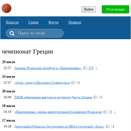
Войти
Регистрация
Новости
Статьи
Форум
Правила
чемпионат Греции
29 июля
22:57
Сильвен Франсиско перейдет в «Панатинаикос»
(
37
)
24 июля
22:27
«Арис» вернул Вассилиса Толиопулоса
(
0
)
20 июля
16:09
ПАОК официально выкупил и подписал Джеди Османа
(
0
)
18 июля
16:19
«Панатинаикос» вновь заинтересовался Сильвеном Франсиско
(
7
)
17 июля
19:58
Джеремайя Робинсон-Эрл перешел из НБА в греческий «Арис»
(
0
)