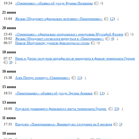
19:24
«Олимпиакос» объявил об уходе Франка Ниликины
(
0
)
21 июня
15:04
Желько Обрадович официально возглавил «Панатинаикос»
(
12
)
20 июня
23:45
«Олимпиакос» официально попрощался с центровым Мустафой Фаллем
(
0
)
19:02
Желько Обрадович согласился вернуться в «Панатинаикос»
(
4
)
06:57
Николе Милутинову удалили фиксаторы из стопы
(
0
)
18 июня
07:17
Нанн и Джонс получили штрафы после инцидента в финале чемпионата Греции
(
9
)
16 июня
15:38
Алек Питерс покинул «Олимпиакос»
(
11
)
15 июня
18:51
«Панатинаикос» объявил об уходе Эргина Атамана
(
11
)
13 июня
18:00
Pезультат решающего финального матча чемпионата Греции
(
33
)
11 июня
17:31
Владелец «Панатинаикоса» Яннакопулос отстранен на 6 месяцев
(
1
)
10 июня