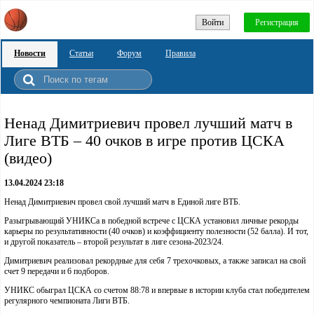
Войти
Регистрация
Новости
Статьи
Форум
Правила
Ненад Димитриевич провел лучший матч в
Лиге ВТБ – 40 очков в игре против ЦСКА
(видео)
13.04.2024 23:18
Ненад Димитриевич провел свой лучший матч в Единой лиге ВТБ.
Разыгрывающий УНИКСа в победной встрече с ЦСКА установил личные рекорды
карьеры по результативности (40 очков) и коэффициенту полезности (52 балла). И тот,
и другой показатель – второй результат в лиге сезона-2023/24.
Димитриевич реализовал рекордные для себя 7 трехочковых, а также записал на свой
счет 9 передачи и 6 подборов.
УНИКС обыграл ЦСКА со счетом 88:78 и впервые в истории клуба стал победителем
регулярного чемпионата Лиги ВТБ.