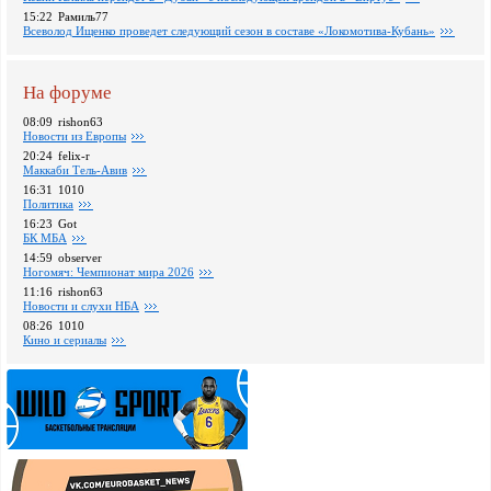
15:22
Рамиль77
Всеволод Ищенко проведет следующий сезон в составе «Локомотива-Кубань»
На форуме
08:09
rishon63
Новости из Европы
20:24
felix-r
Маккаби Тель-Авив
16:31
1010
Политика
16:23
Got
БК МБА
14:59
observer
Ногомяч: Чемпионат мира 2026
11:16
rishon63
Новости и слухи НБА
08:26
1010
Кино и сериалы