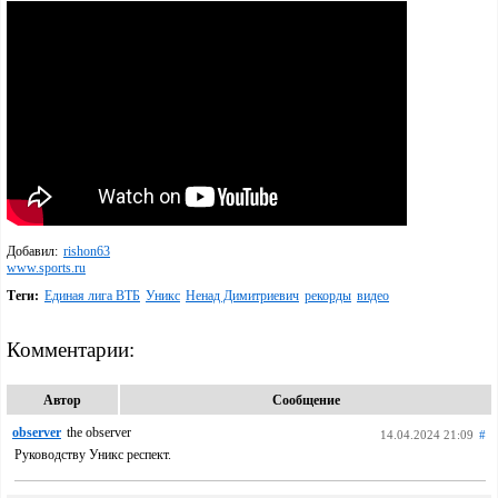
Добавил:
rishon63
www.sports.ru
Теги:
Единая лига ВТБ
Уникс
Ненад Димитриевич
рекорды
видео
Комментарии:
Автор
Сообщение
observer
the observer
14.04.2024 21:09
#
Руководству Уникс респект.