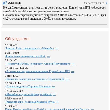
as7
Александр
15.04.2024 09:55
#
Ненад Димитриевич стал первым игроком в истории Единой лиги ВТБ с бросковой
линейкой 50-40-90 в матчах регулярного чемпионата.
Показатели северомакедонского защитника УНИКСа в сезоне-23/24: 53,2% с игры,
44,2% с трехочковой дистанции, 90,6% с линии штрафных.
Обсуждаемое
10:08
as7
Даниэль Тайс - официально в «Маккаби»
09:11
1010
Лонни Уокер возвращается в НБА
22:43
as7
«Локомотив-Кубань» подпишет Алексея Покушевского
22:28
townofwinds
«Астана» не сыграет в новом сезоне Единой лиги ВТБ
14:18
EAG
«Баскония» заключила соглашение с Дэмионом Бо
13:58
nikolat
«Дубай» подписал Торнике Шенгелия
12:03
rishon63
«Маккаби» подписал Армандо Бэйкота
08:13
rishon63
«Максима Рим» подписал Ксавьера Муна
17:43
as7
Кевин Кокила перейдет в «Дубай» с последующей арендой в «Виртус»