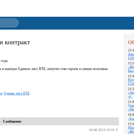
и контракт
Об
15:
Ано
U16
 года.
12:
«Жа
 и выиграл Единую лигу ВТБ, попутно став героем и самым полезным
Као
12:
Pез
U16
21:
«Ав
да
Единая лига ВТБ
21:
Дан
«Ма
16:
«Ен
Сообщение
15:
Мэк
04.06.2023 16:59
#
«Жи