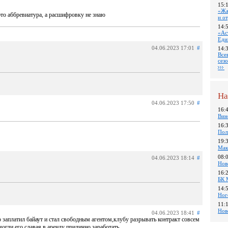
15:
«Жа
то аббревиатура, а расшифровку не знаю
и о
14:
«Ас
Еди
04.06.2023 17:01
#
14:
Все
сез
На
04.06.2023 17:50
#
16:
Вин
16:
Пол
19:
Мак
08:
04.06.2023 18:14
#
Нов
16:
БК 
14:
Ног
11:
Нов
04.06.2023 18:41
#
 заплатил байаут и стал свободным агентом,клубу разрывать контракт совсем
огли его сдавая в аренду прилично заработать