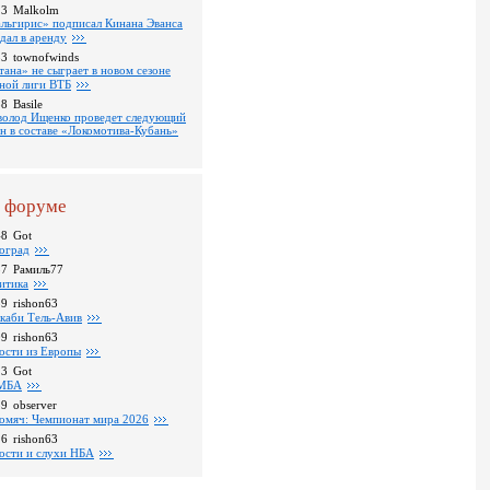
13
Malkolm
льгирис» подписал Кинана Эванса
тдал в аренду
53
townofwinds
тана» не сыграет в новом сезоне
ной лиги ВТБ
38
Basile
волод Ищенко проведет следующий
он в составе «Локомотива-Кубань»
 форуме
48
Got
оград
37
Рамиль77
итика
39
rishon63
каби Тель-Авив
09
rishon63
ости из Европы
23
Got
МБА
59
observer
омяч: Чемпионат мира 2026
16
rishon63
ости и слухи НБА