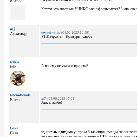
Виктор
Кстати, кто знает как УНИКС расшифровывается? Знаю что э
as7
townofwinds
(04.06.2023 16:59)
Александр
УНИверситет - Культура - Спорт
felix-r
А почему не указана причина?
felix-r
townofwinds
as7
(04.06.2023 17:01)
Виктор
Ааа, спасибо!
Geka
удивительно,видимо у игрока была опция выхода,скорее всего
Geka
не выгодно,после успешного сезона в ВТБ они как минимум м