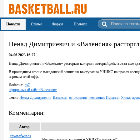
Новости
Статьи
Форум
Правила
Ненад Димитриевич и «Валенсия» расторгл
04.06.2023 16:27
Ненад Димитриевич и «Валенсия» расторгли контракт, который действовал еще два
В прошедшем сезоне македонский защитник выступал за УНИКС на правах аренды
игроком плей-офф.
Добавил:
as7
официальный сайт «Валенсии»
Теги:
Ненад Димитриевич
Валенсия
отчисления
чемпионат Испании
Уникс
арен
Комментарии:
Автор
townofwinds
Неужели настолько хочет в УНИКСе остаться?