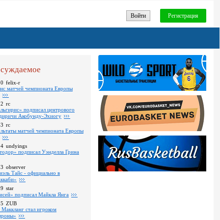
Войти
Регистрация
суждаемое
10
felix-r
нс матчей чемпионата Европы
52
rc
льгирис» подписал центрового
диричи Акобунду-Эхиогу
43
rc
ультаты матчей чемпионата Европы
24
undyings
тодор» подписал Уэнделла Грина
03
observer
иэль Тайс - официально в
ккаби»
09
star
исей» подписал Майкла Янга
35
ZUB
 Маккланг стал игроком
роны»