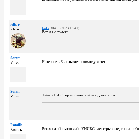
felix-r
Geka
(04.06.2023 18:41)
felix-r
Вот и я о том-же
Somm
Наверное в Евролыжную команду хочет
Maks
Somm
Либо УНИКС приличную прибавку дать готов
Maks
Ramille
Весьма любопытно либо УНИКС дает серьезные деньги, либо
Рамиль