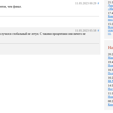
21:
11.05.2023 00:29
#
Дан
ентов, чем финал.
«Ма
17:
Кев
пос
15:
Все
сез
11.05.2023 05:58
#
 случился глобальный не летун. С такими процентами они ничего не
На
20:
Мак
19:
Нов
16:
Пол
16:
БК 
14:
Ног
11:
Нов
08:
Кин