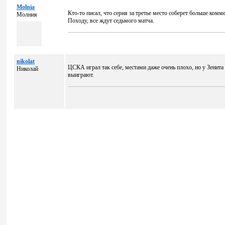
Molnia
Кто-то писал, что серия за третье место соберет больше комм
Молния
Походу, все ждут седьмого матча.
nikolat
ЦСКА играл так себе, местами даже очень плохо, но у Зенита
Николай
выиграют.