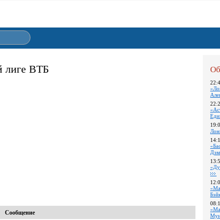
й лиге ВТБ
Об
22:
«Ло
Але
22:
«Ас
Еди
19:
Лон
14:
«Ба
Дэм
13:
«Ду
12:
«Ма
Бэй
08:
«Ма
Сообщение
Му