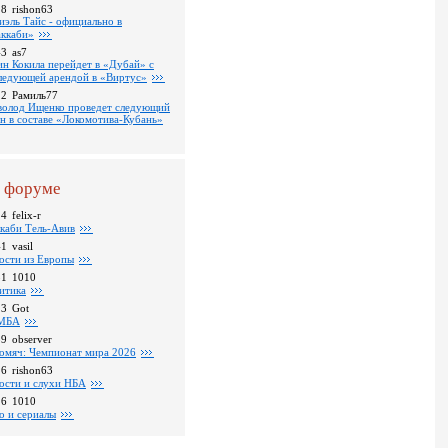
18
rishon63
иэль Тайс - официально в
ккаби»
43
as7
ин Кокила перейдет в «Дубай» с
ледующей арендой в «Виртус»
22
Рамиль77
волод Ищенко проведет следующий
он в составе «Локомотива-Кубань»
 форуме
24
felix-r
каби Тель-Авив
41
vasil
ости из Европы
31
1010
итика
23
Got
МБА
59
observer
омяч: Чемпионат мира 2026
16
rishon63
ости и слухи НБА
26
1010
о и сериалы