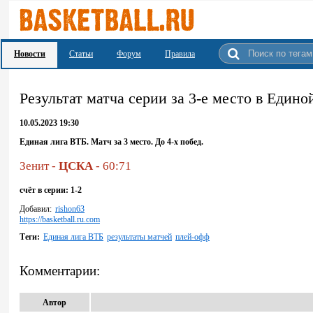
Новости
Статьи
Форум
Правила
Результат матча серии за 3-е место в Едино
10.05.2023 19:30
Единая лига ВТБ. Матч за 3 место. До 4-х побед.
Зенит -
ЦСКА
- 60:71
счёт в серии: 1-2
Добавил:
rishon63
https://basketball.ru.com
Теги:
Единая лига ВТБ
результаты матчей
плей-офф
Комментарии:
Автор