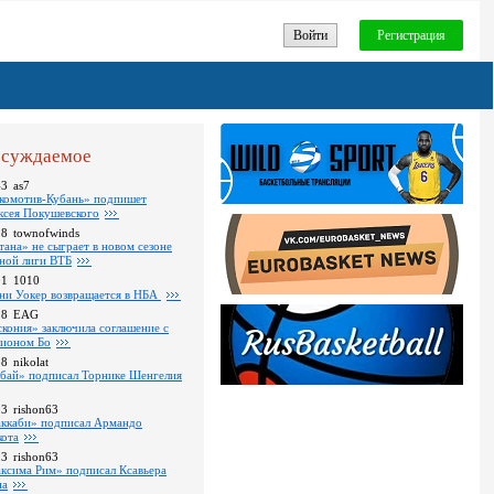
Войти
Регистрация
суждаемое
43
as7
комотив-Кубань» подпишет
ксея Покушевского
28
townofwinds
тана» не сыграет в новом сезоне
ной лиги ВТБ
01
1010
ни Уокер возвращается в НБА
18
EAG
скония» заключила соглашение с
ионом Бо
58
nikolat
бай» подписал Торнике Шенгелия
03
rishon63
ккаби» подписал Армандо
кота
13
rishon63
ксима Рим» подписал Ксавьера
на