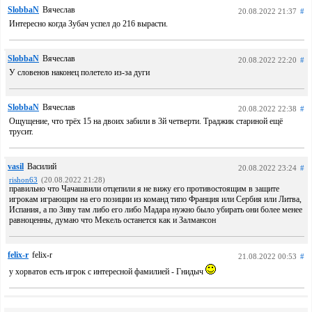
SlobbaN
Вячеслав
20.08.2022 21:37
#
Интересно когда Зубач успел до 216 вырасти.
SlobbaN
Вячеслав
20.08.2022 22:20
#
У словенов наконец полетело из-за дуги
SlobbaN
Вячеслав
20.08.2022 22:38
#
Ощущение, что трёх 15 на двоих забили в 3й четверти. Траджик стариной ещё
трусит.
vasil
Василий
20.08.2022 23:24
#
rishon63
(20.08.2022 21:28)
правильно что Чачашвили отцепили я не вижу его противостоящим в защите
игрокам играющим на его позиции из команд типо Франция или Сербия или Литва,
Испания, а по Зиву там либо его либо Мадара нужно было убирать они более менее
равноценны, думаю что Мекель останется как и Залмансон
felix-r
felix-r
21.08.2022 00:53
#
у хорватов есть игрок с интересной фамилией - Гнидыч