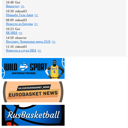
16:48
Got
Виноград
19:39
rishon63
Маккаби Тель-Авив
08:09
rishon63
Новости из Европы
16:23
Got
БК МБА
14:59
observer
Ногомяч: Чемпионат мира 2026
11:16
rishon63
Новости и слухи НБА