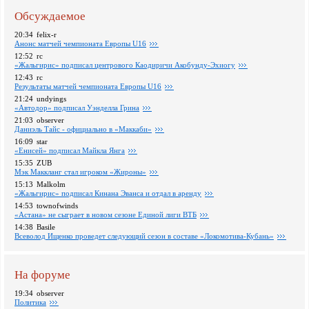
Обсуждаемое
20:34
felix-r
Анонс матчей чемпионата Европы U16
12:52
rc
«Жальгирис» подписал центрового Каодиричи Акобунду-Эхиогу
12:43
rc
Pезультаты матчей чемпионата Европы U16
21:24
undyings
«Автодор» подписал Уэнделла Грина
21:03
observer
Даниэль Тайс - официально в «Маккаби»
16:09
star
«Енисей» подписал Майкла Янга
15:35
ZUB
Мэк Маккланг стал игроком «Жироны»
15:13
Malkolm
«Жальгирис» подписал Кинана Эванса и отдал в аренду
14:53
townofwinds
«Астана» не сыграет в новом сезоне Единой лиги ВТБ
14:38
Basile
Всеволод Ищенко проведет следующий сезон в составе «Локомотива-Кубань»
На форуме
19:34
observer
Политика