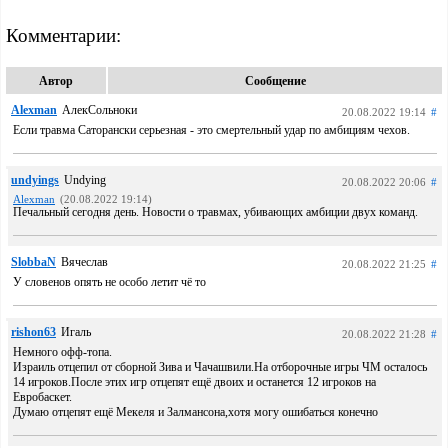
Комментарии:
Автор
Сообщение
Alexman
АлекСольноки
20.08.2022 19:14
#
Если травма Саторански серьезная - это смертельный удар по амбициям чехов.
undyings
Undying
20.08.2022 20:06
#
Alexman
(20.08.2022 19:14)
Печальный сегодня день. Новости о травмах, убивающих амбиции двух команд.
SlobbaN
Вячеслав
20.08.2022 21:25
#
У словенов опять не особо летит чё то
rishon63
Игаль
20.08.2022 21:28
#
Немного офф-топа.
Израиль отцепил от сборной Зива и Чачашвили.На отборочные игры ЧМ осталось
14 игроков.После этих игр отцепят ещё двоих и останется 12 игроков на
Евробаскет.
Думаю отцепят ещё Мекеля и Залмансона,хотя могу ошибаться конечно