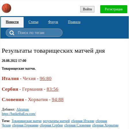
Войти
Регистрация
Новости
Статьи
Форум
Правила
Результаты товарищеских матчей дня
20.08.2022 17:00
Товарищеские матчи.
Италия
- Чехия -
96:80
Сербия
- Германия -
83:56
Словения
- Хорватия -
94:88
Добавил:
Alexman
https://basketball.ru.com/
Теги:
Товарищеские матчи
результаты матчей
сборная Италии
сборная
Чехии
сборная Германии
сборная Сербии
сборная Словении
сборная Хорватии