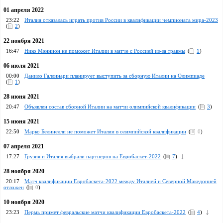
01 апреля 2022
23:22
Италия отказалась играть против России в квалификации чемпионата мира-2023
(
2
)
22 ноября 2021
16:47
Нико Мэннион не поможет Италии в матче с Россией из-за травмы
(
1
)
06 июля 2021
00:00
Данило Галлинари планирует выступить за сборную Италии на Олимпиаде
(
1
)
28 июня 2021
20:47
Объявлен состав сборной Италии на матчи олимпийской квалификации
(
3
)
15 июня 2021
22:50
Марко Белинелли не поможет Италии в олимпийской квалификации
(
0
)
07 апреля 2021
17:27
Грузия и Италия выбрали партнеров на Евробаскет-2022
(
7
)
28 ноября 2020
20:17
Матч квалификации Евробаскета-2022 между Италией и Северной Македонией
отложен
(
0
)
10 ноября 2020
23:23
Пермь примет февральские матчи квалификации Евробаскета-2022
(
4
)