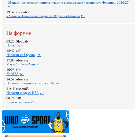
«Монако» не сможет принять участие в розыгрыше чемпионата Франции-2026/27
19:37
rishon63
«Хапоэль Тель-Авив» подписал Юджина Германа
На форуме
03:25
SlobbaN
Политика
15:47
as7
Новости из Европы
17:07
observer
Маккаби Тель-Авив
16:23
Got
БК МБА
14:59
observer
Ногомяч: Чемпионат мира 2026
11:16
rishon63
Новости и слухи НБА
08:26
1010
Кино и сериалы