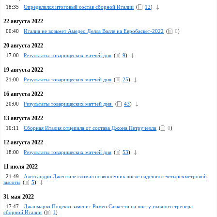
18:35
Определился итоговый состав сборной Италии
(
12
)
22 августа 2022
00:40
Италия не возьмет Амедео Делла Валле на Евробаскет-2022
(
0
)
20 августа 2022
17:00
Результаты товарищеских матчей дня
(
9
)
19 августа 2022
21:00
Результаты товарищеских матчей дня
(
25
)
16 августа 2022
20:00
Результаты товарищеских матчей дня
(
43
)
13 августа 2022
10:11
Сборная Италия отцепила от состава Джона Петручелли
(
0
)
12 августа 2022
18:00
Результаты товарищеских матчей дня
(
53
)
11 июля 2022
21:49
Алессандро Джентиле сломал позвоночник после падения с четырехметровой
высоты
(
5
)
31 мая 2022
17:47
Джанмарко Поцекко заменит Ромео Саккетти на посту главного тренера
сборной Италии
(
1
)