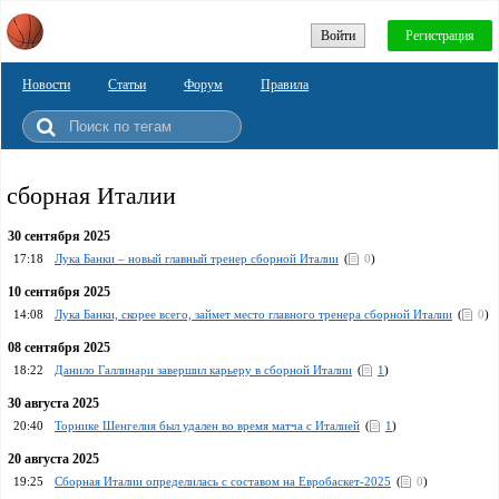
Войти
Регистрация
Новости
Статьи
Форум
Правила
сборная Италии
30 сентября 2025
17:18
Лука Банки – новый главный тренер сборной Италии
(
0
)
10 сентября 2025
14:08
Лука Банки, скорее всего, займет место главного тренера сборной Италии
(
0
)
08 сентября 2025
18:22
Данило Галлинари завершил карьеру в сборной Италии
(
1
)
30 августа 2025
20:40
Торнике Шенгелия был удален во время матча с Италией
(
1
)
20 августа 2025
19:25
Сборная Италии определилась с составом на Евробаскет-2025
(
0
)