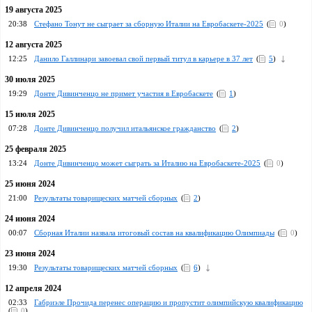
19 августа 2025
20:38
Стефано Тонут не сыграет за сборную Италии на Евробаскете-2025
(
0
)
12 августа 2025
12:25
Данило Галлинари завоевал свой первый титул в карьере в 37 лет
(
5
)
30 июля 2025
19:29
Донте Дивинченцо не примет участия в Евробаскете
(
1
)
15 июля 2025
07:28
Донте Дивинченцо получил итальянское гражданство
(
2
)
25 февраля 2025
13:24
Донте Дивинченцо может сыграть за Италию на Евробаскете-2025
(
0
)
25 июня 2024
21:00
Результаты товарищеских матчей сборных
(
2
)
24 июня 2024
00:07
Сборная Италии назвала итоговый состав на квалификацию Олимпиады
(
0
)
23 июня 2024
19:30
Результаты товарищеских матчей сборных
(
6
)
12 апреля 2024
02:33
Габриэле Прочида перенес операцию и пропустит олимпийскую квалификацию
(
0
)