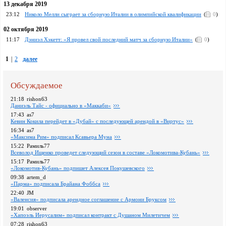
13 декабря 2019
23:12
Николо Мелли сыграет за сборную Италии в олимпийской квалификации
(
0
)
02 октября 2019
11:17
Дэниэл Хэкетт: «Я провел свой последний матч за сборную Италии»
(
0
)
1
|
2
далее
Обсуждаемое
21:18
rishon63
Даниэль Тайс - официально в «Маккаби»
17:43
as7
Кевин Кокила перейдет в «Дубай» с последующей арендой в «Виртус»
16:34
as7
«Максима Рим» подписал Ксавьера Муна
15:22
Рамиль77
Всеволод Ищенко проведет следующий сезон в составе «Локомотива-Кубань»
15:17
Рамиль77
«Локомотив-Кубань» подпишет Алексея Покушевского
09:38
artem_d
«Парма» подписала Брайана Фоббса
22:40
JM
«Валенсия» подписала арендное соглашение с Армони Бруксом
19:01
observer
«Хапоэль Иерусалим» подписал контракт с Душаном Милетичем
07:28
rishon63