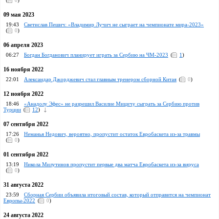
(
0
)
09 мая 2023
19:43
Светислав Пешич: «Владимир Лучич не сыграет на чемпионате мира-2023»
(
0
)
06 апреля 2023
06:27
Богдан Богданович планирует играть за Сербию на ЧМ-2023
(
1
)
16 ноября 2022
22:01
Александар Джорджевич стал главным тренером сборной Китая
(
0
)
12 ноября 2022
18:46
«Анадолу Эфес» не разрешил Василие Мицичу сыграть за Сербию против
Турции
(
12
)
07 сентября 2022
17:26
Неманья Недович, вероятно, пропустит остаток Евробаскета из-за травмы
(
0
)
01 сентября 2022
13:19
Никола Милутинов пропустит первые два матча Евробаскета из-за вируса
(
0
)
31 августа 2022
23:59
Сборная Сербии объявила итоговый состав, который отправится на чемпионат
Европы-2022
(
0
)
24 августа 2022