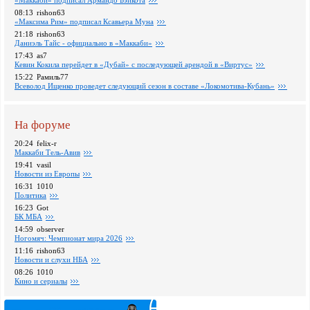
«Маккаби» подписал Армандо Бэйкота
08:13
rishon63
«Максима Рим» подписал Ксавьера Муна
21:18
rishon63
Даниэль Тайс - официально в «Маккаби»
17:43
as7
Кевин Кокила перейдет в «Дубай» с последующей арендой в «Виртус»
15:22
Рамиль77
Всеволод Ищенко проведет следующий сезон в составе «Локомотива-Кубань»
На форуме
20:24
felix-r
Маккаби Тель-Авив
19:41
vasil
Новости из Европы
16:31
1010
Политика
16:23
Got
БК МБА
14:59
observer
Ногомяч: Чемпионат мира 2026
11:16
rishon63
Новости и слухи НБА
08:26
1010
Кино и сериалы