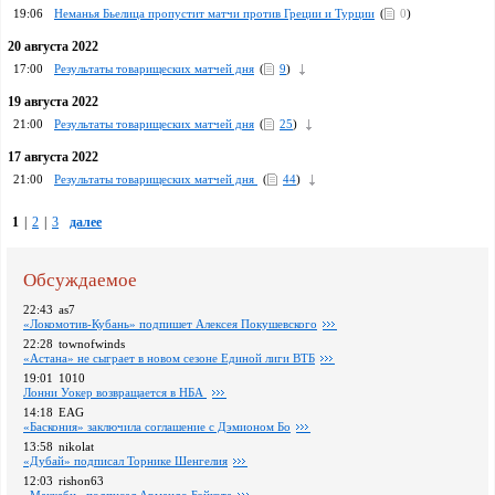
19:06
Неманья Бьелица пропустит матчи против Греции и Турции
(
0
)
20 августа 2022
17:00
Результаты товарищеских матчей дня
(
9
)
19 августа 2022
21:00
Результаты товарищеских матчей дня
(
25
)
17 августа 2022
21:00
Результаты товарищеских матчей дня
(
44
)
1
|
2
|
3
далее
Обсуждаемое
22:43
as7
«Локомотив-Кубань» подпишет Алексея Покушевского
22:28
townofwinds
«Астана» не сыграет в новом сезоне Единой лиги ВТБ
19:01
1010
Лонни Уокер возвращается в НБА
14:18
EAG
«Баскония» заключила соглашение с Дэмионом Бо
13:58
nikolat
«Дубай» подписал Торнике Шенгелия
12:03
rishon63