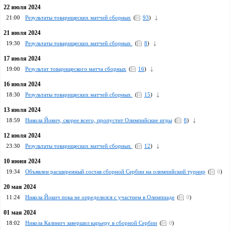
22 июля 2024
21:00
Результаты товарищеских матчей сборных
(
93
)
21 июля 2024
19:30
Результаты товарищеских матчей сборных
(
8
)
17 июля 2024
19:00
Результат товарищеского матча сборных
(
16
)
16 июля 2024
18:30
Результаты товарищеских матчей сборных
(
15
)
13 июля 2024
18:59
Никола Йович, скорее всего, пропустит Олимпийские игры
(
8
)
12 июля 2024
23:30
Результаты товарищеских матчей сборных
(
12
)
10 июня 2024
19:34
Объявлен расширенный состав сборной Сербии на олимпийский турнир
(
0
)
20 мая 2024
11:24
Никола Йокич пока не определился с участием в Олимпиаде
(
0
)
01 мая 2024
18:02
Никола Калинич завершил карьеру в сборной Сербии
(
0
)