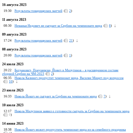
16 августа 2023
19:30
Результаты товарищеских матчей
(
2
)
11 августа 2023
08:30
Неманья Недович не сыграет за Сербию на чемпионате мира
(
8
)
09 августа 2023
17:24
Pезультаты товарищеских матчей
(
21
)
08 августа 2023
20:00
Pезультаты товарищеских матчей
(
1
)
24 июля 2023
20:22
Богданович, Покушевски, Йович и Милутинов – в расширенном составе
сборной Сербии на ЧМ-2023
(
2
)
06:35
Никола Калинич пропустит чемпионат мира, Василие Мицич под вопросом
(
10
)
23 июля 2023
16:33
Никола Йокич не сыграет за Сербию на чемпионате мира
(
7
)
10 июля 2023
12:17
Никола Милутинов заявил о готовности сыграть за Сербию на чемпионате мира
(
0
)
14 июня 2023
18:38
Никола Йокич может пропустить чемпионат мира из-за семейного праздника