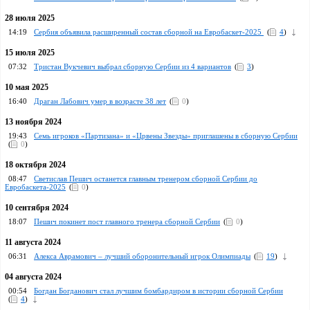
28 июля 2025
14:19
Сербия объявила расширенный состав сборной на Евробаскет-2025
(
4
)
15 июля 2025
07:32
Тристан Вукчевич выбрал сборную Сербии из 4 вариантов
(
3
)
10 мая 2025
16:40
Драган Лабович умер в возрасте 38 лет
(
0
)
13 ноября 2024
19:43
Семь игроков «Партизана» и «Црвены Звезды» приглашены в сборную Сербии
(
0
)
18 октября 2024
08:47
Светислав Пешич останется главным тренером сборной Сербии до
Евробаскета-2025
(
0
)
10 сентября 2024
18:07
Пешич покинет пост главного тренера сборной Сербии
(
0
)
11 августа 2024
06:31
Алекса Аврамович – лучший оборонительный игрок Олимпиады
(
19
)
04 августа 2024
00:54
Богдан Богданович стал лучшим бомбардиром в истории сборной Сербии
(
4
)