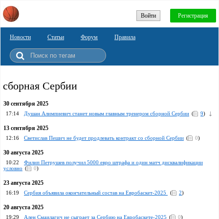
Войти
Регистрация
Новости
Статьи
Форум
Правила
сборная Сербии
30 сентября 2025
17:14
Душан Алимпиевич станет новым главным тренером сборной Сербии
(
9
)
13 сентября 2025
12:16
Светислав Пешич не будет продлевать контракт со сборной Сербии
(
0
)
30 августа 2025
10:22
Филип Петрушев получил 5000 евро штрафа и один матч дисквалификации
условно
(
0
)
23 августа 2025
16:19
Сербия объявила окончательный состав на Евробаскет-2025
(
2
)
20 августа 2025
19:29
Ален Смаилагич не сыграет за Сербию на Евробаскете-2025
(
0
)