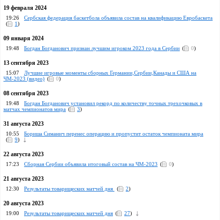
19 февраля 2024
19:26
Сербская федерация баскетбола объявила состав на квалификацию Евробаскета
(
1
)
09 января 2024
19:48
Богдан Богданович признан лучшим игроком 2023 года в Сербии
(
0
)
13 сентября 2023
15:07
Лучшие игровые моменты сборных Германии,Сербии,Канады и США на
ЧМ-2023 (видео)
(
0
)
08 сентября 2023
19:48
Богдан Богданович установил рекорд по количеству точных трехочковых в
матчах чемпионатов мира
(
3
)
31 августа 2023
10:55
Бориша Симанич перенес операцию и пропустит остаток чемпионата мира
(
9
)
22 августа 2023
17:23
Сборная Сербии объявила итоговый состав на ЧМ-2023
(
0
)
21 августа 2023
12:30
Результаты товарищеских матчей дня
(
2
)
20 августа 2023
19:00
Результаты товарищеских матчей дня
(
27
)