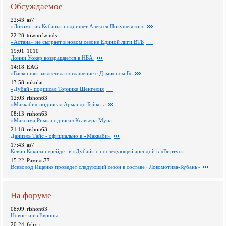
Обсуждаемое
22:43
as7
«Локомотив-Кубань» подпишет Алексея Покушевского
22:28
townofwinds
«Астана» не сыграет в новом сезоне Единой лиги ВТБ
19:01
1010
Лонни Уокер возвращается в НБА
14:18
EAG
«Баскония» заключила соглашение с Дэмионом Бо
13:58
nikolat
«Дубай» подписал Торнике Шенгелия
12:03
rishon63
«Маккаби» подписал Армандо Бэйкота
08:13
rishon63
«Максима Рим» подписал Ксавьера Муна
21:18
rishon63
Даниэль Тайс - официально в «Маккаби»
17:43
as7
Кевин Кокила перейдет в «Дубай» с последующей арендой в «Виртус»
15:22
Рамиль77
Всеволод Ищенко проведет следующий сезон в составе «Локомотива-Кубань»
На форуме
08:09
rishon63
Новости из Европы
20:24
felix-r