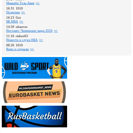
Маккаби Тель-Авив
16:31
1010
Политика
16:23
Got
БК МБА
14:59
observer
Ногомяч: Чемпионат мира 2026
11:16
rishon63
Новости и слухи НБА
08:26
1010
Кино и сериалы