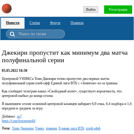
Войти
Регистрация
Новости
Статьи
Форум
Правила
Джекири пропустит как минимум два матча
полуфинальной серии
05.05.2022 16:58
Центровой УНИКСа Тони Джекири точно пропустит два первых матча
полуфинальной серии плей-офф Единой лиги ВТБ с «Зенитом» из-за травмы.
Как сообщает телеграм-канал «Свободный агент», существует вероятность, что
центровой выбыл до конца сезона.
В нынешнем сезоне основной центровой казанцев набирает 6,9 очка, 6,4 подбора и 1,6
передачи в среднем за игру.
Добавил:
as7
https://t.me/freeagent44/
Теги:
Тони Джекири
Уникс
травмы
Единая лига ВТБ
плей-офф