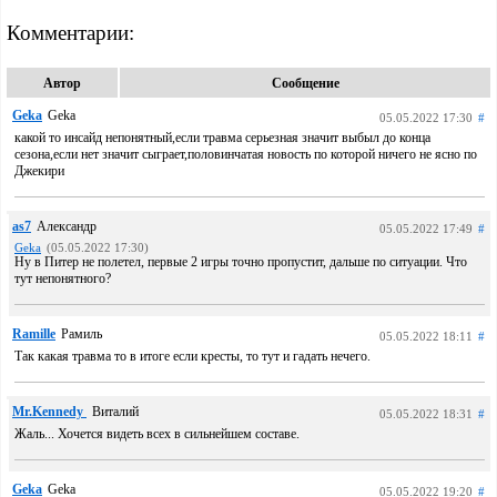
Комментарии:
Автор
Сообщение
Geka
Geka
05.05.2022 17:30
#
какой то инсайд непонятный,если травма серьезная значит выбыл до конца
сезона,если нет значит сыграет,половинчатая новость по которой ничего не ясно по
Джекири
as7
Александр
05.05.2022 17:49
#
Geka
(05.05.2022 17:30)
Ну в Питер не полетел, первые 2 игры точно пропустит, дальше по ситуации. Что
тут непонятного?
Ramille
Рамиль
05.05.2022 18:11
#
Так какая травма то в итоге если кресты, то тут и гадать нечего.
Mr.Kennedy
Виталий
05.05.2022 18:31
#
Жаль... Хочется видеть всех в сильнейшем составе.
Geka
Geka
05.05.2022 19:20
#