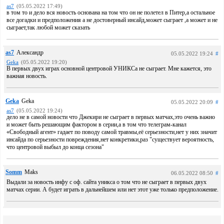
as7
(05.05.2022 17:49)
в том то и дело вся новость основана на том что он не полетел в Питер,а остальное
все догадки и предположения а не достоверный инсайд,может сыграет ,а может и не
сыграет,так любой может сказать
as7
Александр
05.05.2022 19:24
#
Geka
(05.05.2022 19:20)
В первых двух играх основной центровой УНИКСа не сыграет. Мне кажется, это
важная новость.
Geka
Geka
05.05.2022 20:09
#
as7
(05.05.2022 19:24)
дело не в самой новости что Джекири не сыграет в первых матчах,это очень важно
и может быть решающим фактором в серии,а в том что телеграм-канал
«Свободный агент» гадает по поводу самой травмы,её серьезности,нет у них значит
инсайда по серьезности повреждения,нет конкретики,раз "существует вероятность,
что центровой выбыл до конца сезона"
Somm
Maks
06.05.2022 08:50
#
Выдали за новость инфу с оф. сайта уникса о том что не сыграет в первых двух
матчах серии. А будет играть в дальнейшем или нет этот уже только предположение.