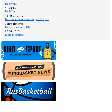
16:31
1010
Политика
16:23
Got
БК МБА
14:59
observer
Ногомяч: Чемпионат мира 2026
11:16
rishon63
Новости и слухи НБА
08:26
1010
Кино и сериалы