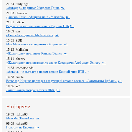
21:24
undyings
«Автодор» подписал Уэнделла Грина
21:03
observer
Даниэль Тайс - официально в «Маккаби»
21:01
felix-r
Pезультаты матчей чемпионата Европы U16
16:09
star
«Енисей» подписал Майкла Янга
15:35
ZUB
Мэк Маккланг стал игроком «Жироны»
15:13
Malkolm
«Жальгирис» подпишет Кинана Эванса
15:11
ohenry
«Жальгирис» подписал центрового Каодиричи Акобунду-Эхиогу
14:53
townofwinds
«Астана» не сыграет в новом сезоне Единой лиги ВТБ
14:38
Basile
Всеволод Ищенко проведет следующий сезон в составе «Локомотива-Кубань»
10:36
as7
Лонни Уокер возвращается в НБА
На форуме
19:39
rishon63
Маккаби Тель-Авив
08:09
rishon63
Новости из Европы