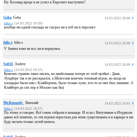
Ну Холланд вроде и не успел в Евролиге выступить?
Geka
Geka
14.03.2022 20:00
#
felix-r
(14.03.2022 19:59)
вообще ни одной секунды не сыграл ни в втб ни в евролиге
felix-r
felix-r
14.03.2022 20:00
#
У Зенита тоже не все леги вернулись
Soft11
Andrey
14.03.2022 20:00
#
felix-r
(14.03.2022 19:57)
Конечно странно такое писать, но наибольшая потеря из этой тройки - Даня,
Лундберг так и не расскрылся, а Шенгелия конечно топовый игрок, но когда на
площадке были они с Клайберном, было только хуже, кто-то из них был лишним. А
Клайберн до сих пор в Москве как бы)
Mr.Kennedy
Виталий
14.03.2022 20:01
#
felix-r
(14.03.2022 19:57)
По этому и говорю. Всё говно собрали в команде. И если с Ватутиным и Итудисом
давно всё понятно, то эти игроки перестали для меня существовать и в карьере я им
буду желать только лучей поноса.