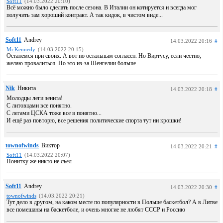
Soft11
(14.03.2022 20:10)
Всё можно было сделать после сезона. В Италии он котируется и всегда мог
получить там хороший контракт. А так кидок, в чистом виде...
Soft11
Andrey
14.03.2022 20:16
#
Mr.Kennedy
(14.03.2022 20:15)
Останемся при своих. А вот по остальным согласен. Но Виртусу, если честно,
желаю провалиться. Но это из-за Шенгелии больше
Nik
Никита
14.03.2022 20:18
#
Молодцы леги зенита!
С литовцами все понятно.
С легами ЦСКА тоже все в понятно...
И ещё раз повторю, все решения политические спорта тут ни крошки!
townofwinds
Виктор
14.03.2022 20:21
#
Soft11
(14.03.2022 20:07)
Понитку же никто не съел
Soft11
Andrey
14.03.2022 20:30
#
townofwinds
(14.03.2022 20:21)
Тут дело в другом, на каком месте по популярности в Польше баскетбол? А в Литве
все помешаны на баскетболе, и очень многие не любят СССР и Россию