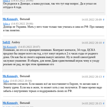
felix-r
(14.03.2022 20:06)
Он родился в Донецке, а мама русская, так что тут еще вопрос. Да и уехал он
оттуда в 4 года.
Mr.Kennedy
Виталий
14.03.2022 20:09
#
felix-r
(14.03.2022 20:06)
Донецк не Украина. Мать у него тоже только там училась и сама из РФ. Про папашу
и так понятно.
Soft11
Andrey
14.03.2022 20:10
#
Mr.Kennedy
(14.03.2022 20:07)
Понимаю, но его я в принципе понимаю. Контракт кончался, 34 года, ЦСКА
продлил бы скорее всего на год, а тут зовут играть в 2-х часах езды от родного
дома. Он как бы из своего кармана выкуп заплатил. Ну и своей самоотдачей
заслужил уважение. В общем, для меня Даня единственный игрок чему я уходу
реально не рад, но при этом принимаю его
Mr.Kennedy
Виталий
14.03.2022 20:13
#
Geka
(14.03.2022 20:04)
Абсолютно согласен. Если наших всё же восстановят в Европе, то желаю вам и
Зениту удачи. Если мы в жопе, то может хоть у вас получится. В такое время надо
забыть о внутренних терках и поддерживать своих из РФ.
Mr.Kennedy
Виталий
14.03.2022 20:15
#