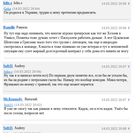
felix-r
felix-r
14.03.2022 20:06
#
Geka
(14.03.2022 20:04)
Он родился в Украине, трудно к нему претензии предъявлять.
Ramille
Рамиль
14.03.2022 20:06
#
Ну тут еще надо понимать, что многие игроки тренерские как тот же Хезоня в
Униксе, Понитка тоже думаю хочет с Паскуалем работать дальше. А вот Цсковские
Шенгелия и Григонис мало того что грузин с литовцем, так еще и инородно
смотрелись в команде, Хэккета я тоже понимаю он уже ветеран и тут в непонятной
ситуации ему суют жирный долгосрочный контракт у себя дома его винить не могу
Soft11
Andrey
14.03.2022 20:07
#
felix-r
(14.03.2022 20:04)
Ну так я и написал почти все) По первым двум понятно все, если бы не уехали бы,
их бы на родине с потрохами съели бы. Напьер это вообще комедия. Мики потеря,
Фрэнкамп по-моему с травмой, так что еще может вернется.
Mr.Kennedy
Виталий
14.03.2022 20:07
#
Soft11
(14.03.2022 20:02)
Я уже не смогу так как раньше к нему относится. Кидок, он и есть кидок. Ушёл бы
после сезона, вопросов нет.
Soft11
Andrey
14.03.2022 20:08
#