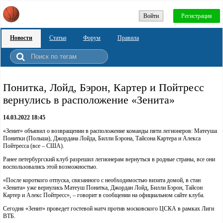
Войти
Регистрация
Новости
Статьи
Форум
Правила
Понитка, Лойд, Бэрон, Картер и Пойтресс
вернулись в расположение «Зенита»
14.03.2022 18:45
«Зенит» объявил о возвращении в расположение команды пяти легионеров: Матеуша
Понитки (Польша), Джордана Лойда, Билли Бэрона, Тайсона Картера и Алекса
Пойтресса (все – США).
Ранее петербургский клуб разрешил легионерам вернуться в родные страны, все они
воспользовались этой возможностью.
«После короткого отпуска, связанного с необходимостью визита домой, в стан
«Зенита» уже вернулись Матеуш Понитка, Джордан Лойд, Билли Бэрон, Тайсон
Картер и Алекс Пойтресс», – говорит в сообщении на официальном сайте клуба.
Сегодня «Зенит» проведет гостевой матч против московского ЦСКА в рамках Лиги
ВТБ.