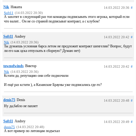
Nik
Никита
14.03.2022 20:36
#
Soft11
(14.03.2022 20:30)
А захотят в следующий раз топ команды подписывать этого игрока, который если
что валит... Он не со страной подписыват контракт, а с клубом!
Soft11
Andrey
14.03.2022 20:42
#
Nik
(14.03.2022 20:36)
Ты думаешь условная барса летом не предложит контракт шенгелии? Вопрос, будут
ли его как цска отпускать в сборную? Думаю нет)
townofwinds
Виктор
14.03.2022 20:42
#
Nik
(14.03.2022 20:36)
Кстати да, репутацию они себе подмочили
И ещё раз кстати ), а Казанские Брауны уже подписались где-то?
denis75
Denis
14.03.2022 20:48
#
Ну да,бабло не пахнет
Soft11
Andrey
14.03.2022 20:49
#
denis75
(14.03.2022 20:48)
А вот пример по литовцам подъехал