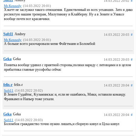
Soft11
Andrey
14.03.2022 20:02
#
Mr.Kennedy
(14.03.2022 20:01)
Хэкетт не заслужил такого отношения. Единственный из всех уехавших. Зато я дико
респектую нашим тренерам, Милутинову и Клайберну. Ну а в Зените и Униксе
вообще почти все красавчики.
Soft11
Andrey
14.03.2022 20:03
#
Mr.Kennedy
(14.03.2022 20:01)
А больше всего разочаровали меня Фойгтманн и Боломбой
Geka
Geka
14.03.2022 20:03
#
Понитка вообще удивил с приятной стороны,поляки наряду с литовцами и в целом
прибалтика главные русофобы сейчас
felix-r
felix-r
14.03.2022 20:04
#
Soft11
(14.03.2022 20:02)
В Зените Гудайтис, Kyзьминскас и, если не ошибаюсь, Мики, оставили команду.
Франкамп и Напьер тоже уехали.
Geka
Geka
14.03.2022 20:04
#
Soft11
(14.03.2022 20:03)
Боломбоя гражданство точно нужно лишать,и сборную кинул и Цска кинул