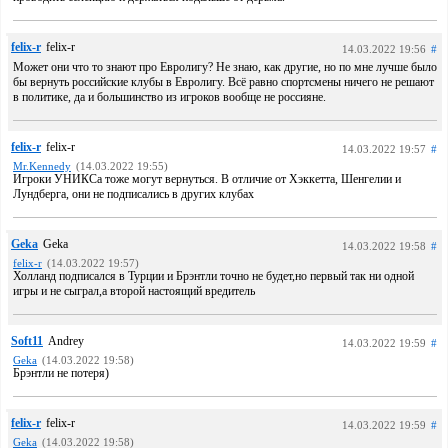
felix-r
felix-r
14.03.2022 19:56
#
Может они что то знают про Евролигу? Не знаю, как другие, но по мне лучше было
бы вернуть российские клубы в Евролигу. Всё равно спортсмены ничего не решают
в политике, да и большинство из игроков вообще не россияне.
felix-r
felix-r
14.03.2022 19:57
#
Mr.Kennedy
(14.03.2022 19:55)
Игроки УНИКСа тоже могут вернуться. В отличие от Хэккетта, Шенгелии и
Лундберга, они не подписались в других клубах
Geka
Geka
14.03.2022 19:58
#
felix-r
(14.03.2022 19:57)
Холланд подписался в Турции и Брэнтли точно не будет,но первый так ни одной
игры и не сыграл,а второй настоящий вредитель
Soft11
Andrey
14.03.2022 19:59
#
Geka
(14.03.2022 19:58)
Брэнтли не потеря)
felix-r
felix-r
14.03.2022 19:59
#
Geka
(14.03.2022 19:58)