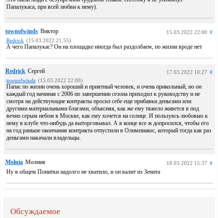
Папалукаса, при всей любви к нему).
townofwinds
Виктор
15.03.2022 22:00
#
Redrick
(15.03.2022 21:55)
А чего Папалукас? Он на площадке иногда был раздолбаем, по жизни вроде нет
Redrick
Сергей
17.03.2022 10:27
#
townofwinds
(15.03.2022 22:00)
Папас по жизни очень хороший и приятный человек, и очень прикольный, но он
каждый год начиная с 2006 по завершении сезона приходил к руководству и не
смотря на действующие контракты просил себе еще прибавки деньгами или
другими материальными благами, объясняя, как же ему тяжело живется в под
вечно серым небом в Москве, как ему хочется на солнце. И пользуясь любовью к
нему в клубе что-нибудь да выторговывал. А в конце все ж допросился, чтобы его
на год раньше окончания контракта отпустили в Олимпиакос, который тогда как раз
деньгами накачали владельцы.
Molnia
Молния
18.03.2022 15:37
#
Ну в общем Понитки надолго не хватило, и он валит из Зенита
Обсуждаемое