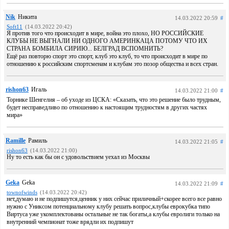
Nik
Никита
14.03.2022 20:59
#
Soft11
(14.03.2022 20:42)
Я против того что происходит в мире, война это плохо, НО РОССИЙСКИЕ
КЛУБЫ НЕ ВЫГНАЛИ НИ ОДНОГО АМЕРИНКАЦА ПОТОМУ ЧТО ИХ
СТРАНА БОМБИЛА СИРИЮ... БЕЛГРАД ВСПОМНИТЬ?
Ещё раз повторю спорт это спорт, клуб это клуб, то что происходит в мире по
отношению к российским спортсменам и клубам это позор общества и всех стран.
rishon63
Игаль
14.03.2022 21:00
#
Торнике Шенгелия – об уходе из ЦСКА: «Сказать, что это решение было трудным,
будет несправедливо по отношению к настоящим трудностям в других частях
мира»
Ramille
Рамиль
14.03.2022 21:05
#
rishon63
(14.03.2022 21:00)
Ну то есть как бы он с удовольствием уехал из Москвы
Geka
Geka
14.03.2022 21:09
#
townofwinds
(14.03.2022 20:42)
нет,думаю и не подпишутся,ценник у них сейчас приличный+скорее всего все равно
нужно с Униксом потенциальному клубу решать вопрос,клубы еврокубка типо
Виртуса уже укомплектованы остальные не так богаты,а клубы евролиги только на
внутренний чемпионат тоже врядли их подпишут