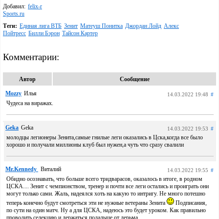
Добавил:
felix-r
Sports.ru
Теги:
Единая лига ВТБ
Зенит
Матеуш Понитка
Джордан Лойд
Алекс
Пойтресс
Билли Бэрон
Тайсон Картер
Комментарии:
Автор
Сообщение
Mozzy
Илья
14.03.2022 19:48
#
Чудеса на виражах.
Geka
Geka
14.03.2022 19:53
#
молодцы легионеры Зенита,самые гнилые леги оказались в Цска,когда все было
хорошо и получали миллионы клуб был нужен,а чуть что сразу свалили
Mr.Kennedy
Виталий
14.03.2022 19:55
#
Обидно осознавать, что больше всего тридварасов, оказалось в итоге, в родном
ЦСКА.... Зенит с чемпионством, тренер и почти все леги остались и проиграть они
могут только сами. Жаль, надеялся хоть на какую то интригу. Не много потешно
теперь конечно будут смотреться эти не нужные ветераны Зенита
Подписания,
по сути на один матч. Ну а для ЦСКА, надеюсь это будет уроком. Как правильно
проводить селекцию и держаться подальше от дерьма.