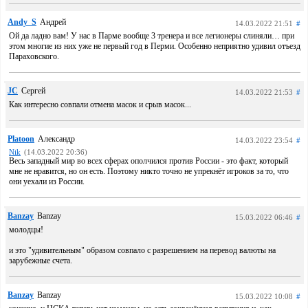
Andy_S
Андрей
14.03.2022 21:51
#
Ой да ладно вам! У нас в Парме вообще 3 тренера и все легионеры слиняли… при
этом многие из них уже не первый год в Перми. Особенно неприятно удивил отъезд
Параховского.
JC
Сергей
14.03.2022 21:53
#
Как интересно совпали отмена масок и срыв масок...
Platoon
Александр
14.03.2022 23:54
#
Nik
(14.03.2022 20:36)
Весь западный мир во всех сферах ополчился против России - это факт, который
мне не нравится, но он есть. Поэтому никто точно не упрекнёт игроков за то, что
они уехали из России.
Banzay
Banzay
15.03.2022 06:46
#
молодцы!
и это "удивительным" образом совпало с разрешением на перевод валюты на
зарубежные счета.
Banzay
Banzay
15.03.2022 10:08
#