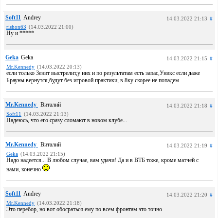
Soft11
Andrey
14.03.2022 21:13
#
rishon63
(14.03.2022 21:00)
Ну и *****
Geka
Geka
14.03.2022 21:15
#
Mr.Kennedy
(14.03.2022 20:13)
если только Зенит выстрелит,у них и по результатам есть запас,Уникс если даже
Брауны вернутся,будут без игровой практики, в 8ку скорее не попадем
Mr.Kennedy
Виталий
14.03.2022 21:18
#
Soft11
(14.03.2022 21:13)
Надеюсь, что его сразу сломают в новом клубе...
Mr.Kennedy
Виталий
14.03.2022 21:19
#
Geka
(14.03.2022 21:15)
Надо надеется... В любом случае, вам удачи! Да и в ВТБ тоже, кроме матчей с
нами, конечно
Soft11
Andrey
14.03.2022 21:20
#
Mr.Kennedy
(14.03.2022 21:18)
Это перебор, но вот обосраться ему по всем фронтам это точно