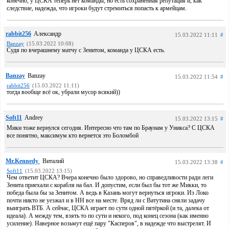
конечно, у ЦСКА теперь нет команды, но есть сохранённая репутация и, как
следствие, надежда, что игроки будут стремиться попасть к армейцам.
rabbit256
Александр
15.03.2022 11:11
#
Banzay
(15.03.2022 10:08)
Судя по вчерашнему матчу с Зенитом, команда у ЦСКА есть.
Banzay
Banzay
15.03.2022 11:54
#
rabbit256
(15.03.2022 11:11)
тогда вообще всё ок, убрали мусор всякий))
Soft11
Andrey
15.03.2022 13:15
#
Мики тоже вернулся сегодня. Интересно что там по Браунам у Уникса? С ЦСКА
все понятно, максимум кто вернется это Боломбой
Mr.Kennedy
Виталий
15.03.2022 13:38
#
Soft11
(15.03.2022 13:15)
Чем ответит ЦСКА? Вчера конечно было здорово, но справедливости ради леги
Зенита приехали с корабля на бал. И допустим, если был бы тот же Микки, то
победа была бы за Зенитом. А ведь в Казань могут вернуться игроки. Из Локо
почти никто не уезжал и в НН все на месте. Вряд ли с Ватутина сняли задачу
выиграть ВТБ. А сейчас, ЦСКА играет по сути одной пятёркой (и та, далека от
идеала). А между тем, взять то по сути и некого, под конец сезона (как именно
усиление). Наверное возьмут ещё пару "Касперов", в надежде что выстрелят. И