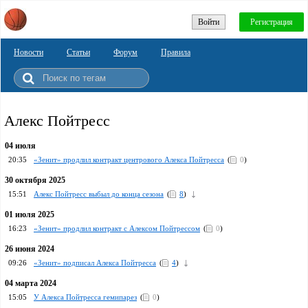
Войти
Регистрация
Новости
Статьи
Форум
Правила
Алекс Пойтресс
04 июля
20:35
«Зенит» продлил контракт центрового Алекса Пойтресса
(
0
)
30 октября 2025
15:51
Алекс Пойтресс выбыл до конца сезона
(
8
)
01 июля 2025
16:23
«Зенит» продлил контракт с Алексом Пойтрессом
(
0
)
26 июня 2024
09:26
«Зенит» подписал Алекса Пойтресса
(
4
)
04 марта 2024
15:05
У Алекса Пойтресса гемипарез
(
0
)