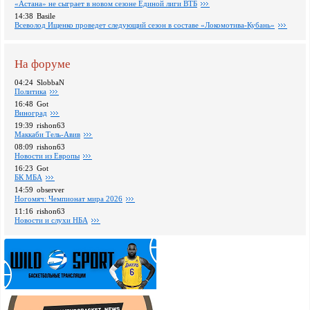
«Астана» не сыграет в новом сезоне Единой лиги ВТБ
14:38
Basile
Всеволод Ищенко проведет следующий сезон в составе «Локомотива-Кубань»
На форуме
04:24
SlobbaN
Политика
16:48
Got
Виноград
19:39
rishon63
Маккаби Тель-Авив
08:09
rishon63
Новости из Европы
16:23
Got
БК МБА
14:59
observer
Ногомяч: Чемпионат мира 2026
11:16
rishon63
Новости и слухи НБА