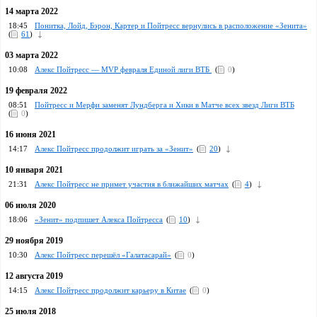
14 марта 2022
18:45
Понитка, Лойд, Бэрон, Картер и Пойтресс вернулись в расположение «Зенита»
(
61
)
03 марта 2022
10:08
Алекс Пойтресс — MVP февраля Единой лиги ВТБ
(
0
)
19 февраля 2022
08:51
Пойтресс и Мерфи заменят Лундберга и Хики в Матче всех звезд Лиги ВТБ
(
0
)
16 июня 2021
14:17
Алекс Пойтресс продолжит играть за «Зенит»
(
20
)
10 января 2021
21:31
Алекс Пойтресс не примет участия в ближайших матчах
(
4
)
06 июля 2020
18:06
«Зенит» подпишет Алекса Пойтресса
(
10
)
29 ноября 2019
10:30
Алекс Пойтресс перешёл «Галатасарай»
(
0
)
12 августа 2019
14:15
Алекс Пойтресс продолжит карьеру в Китае
(
0
)
25 июля 2018