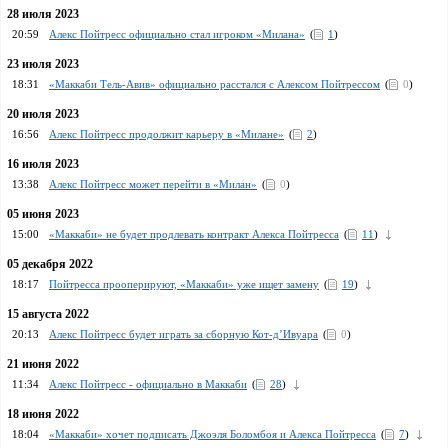
28 июля 2023
20:59
Алекс Пойтресс официально стал игроком «Милана»
(
1
)
23 июля 2023
18:31
«Маккаби Тель-Авив» официально расстался с Алексом Пойтрессом
(
0
)
20 июля 2023
16:56
Алекс Пойтресс продолжит карьеру в «Милане»
(
2
)
16 июля 2023
13:38
Алекс Пойтресс может перейти в «Милан»
(
0
)
05 июня 2023
15:00
«Маккаби» не будет продлевать контракт Алекса Пойтресса
(
11
)
05 декабря 2022
18:17
Пойтресса прооперируют, «Маккаби» уже ищет замену
(
19
)
15 августа 2022
20:13
Алекс Пойтресс будет играть за сборную Кот-д’Ивуара
(
0
)
21 июня 2022
11:34
Алекс Пойтресс - официально в Маккаби
(
28
)
18 июня 2022
18:04
«Маккаби» хочет подписать Джоэля Боломбоя и Алекса Пойтресса
(
7
)