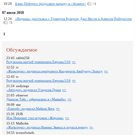
10:20
Алекс Пойтресс продолжит карьеру в «Атланте»
(
0
)
07 июля 2018
12:24
«Индиана» рассталась с Тревором Букером, Джо Янгом и Алексом Пойтрессом
(
0
)
1
Обсуждаемое
23:43
rabbit256
Pезультаты матчей чемпионата Европы U16
12:52
rc
«Жальгирис» подписал центрового Каодиричи Акобунду-Эхиогу
12:43
rc
Pезультаты матчей чемпионата Европы U16
21:24
undyings
«Автодор» подписал Уэнделла Грина
21:03
observer
Даниэль Тайс - официально в «Маккаби»
16:09
star
«Енисей» подписал Майкла Янга
15:35
ZUB
Мэк Маккланг стал игроком «Жироны»
15:13
Malkolm
«Жальгирис» подписал Кинана Эванса и отдал в аренду
14:53
townofwinds